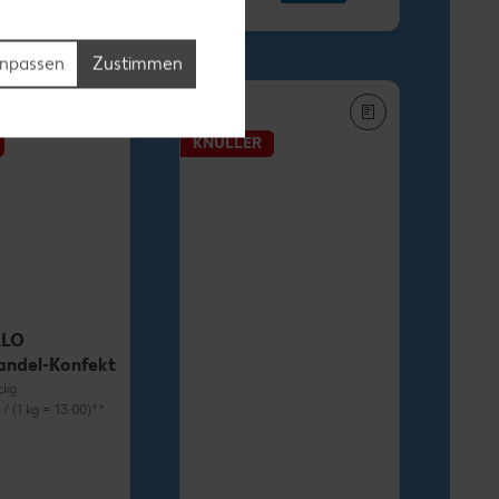
1.69
npassen
Zustimmen
KNÜLLER
LLO
andel-Konfekt
ckg.
) / (1 kg = 13.00)**