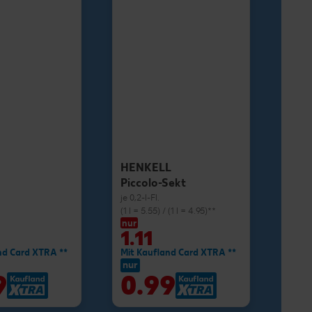
HENKELL
Piccolo-Sekt
je 0,2-l-Fl.
(1 l = 5.55) / (1 l = 4.95)**
nur
1.11
nd Card XTRA **
Mit Kaufland Card XTRA **
nur
9
0.99