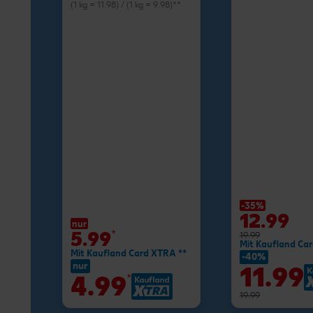
(1 kg = 11.98) / (1 kg = 9.98)**
-35%
12.99
nur
5.99
*
19.99
Mit Kaufland Ca
Mit Kaufland Card XTRA **
-40%
nur
11.99
4.99
*
19.99