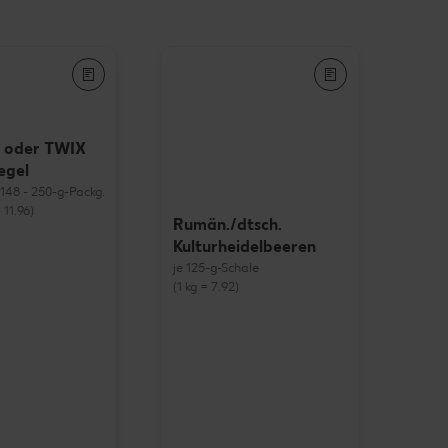
 oder TWIX
egel
= 148 - 250-g-Packg.
 11.96)
Rumän./dtsch.
Kulturheidelbeeren
je 125-g-Schale
(1 kg = 7.92)