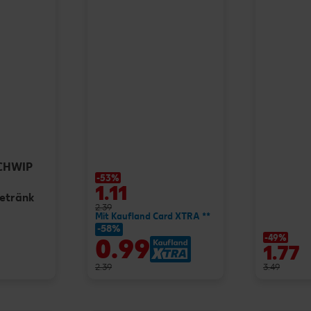
SCHWIP
-53%
1.11
getränk
2.39
Mit Kaufland Card XTRA **
-58%
-49%
0.99
1.77
2.39
3.49