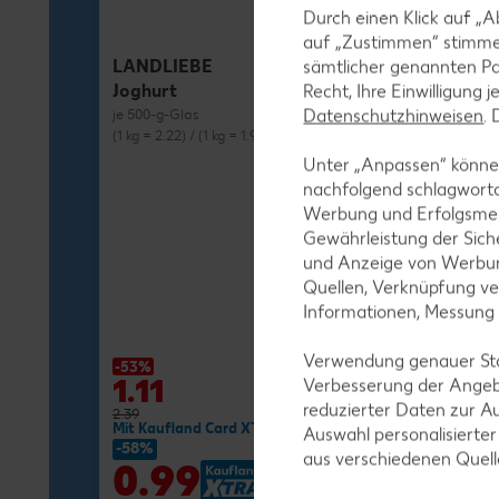
Durch einen Klick auf „A
auf „Zustimmen“ stimme
LANDLIEBE
sämtlicher genannten Pa
Joghurt
Recht, Ihre Einwilligung 
Datenschutzhinweisen
.
je 500-g-Glas
(1 kg = 2.22) / (1 kg = 1.98)**
Unter „Anpassen“ können
nachfolgend schlagwort
Werbung und Erfolgsme
Gewährleistung der Sich
und Anzeige von Werbun
MILRAM
Quellen, Verknüpfung ve
Buttermilch-D
Informationen, Messung
je 750-g-Fl.
(1 kg = 1.72) / (1 kg
Verwendung genauer Stan
-53%
-27%
1.11
1.29
Verbesserung der Angeb
reduzierter Daten zur A
2.39
1.79
Mit Kaufland Card XTRA **
Mit Kaufland Ca
Auswahl personalisierte
-58%
-37%
aus verschiedenen Quel
0.99
1.11