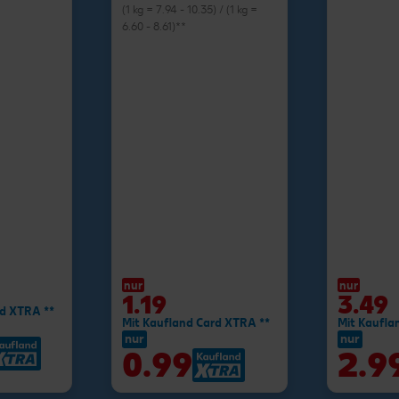
(1 kg = 7.94 - 10.35) / (1 kg =
6.60 - 8.61)**
nur
nur
1.19
3.49
rd XTRA **
Mit Kaufland Card XTRA **
Mit Kaufla
nur
nur
0.99
2.9