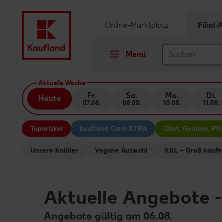
Online-Marktplatz
Filial
Menü
Springe zu
Aktuelle Woche
Fr.
Sa.
Mo.
Di.
Heute
07.08.
08.08.
10.08.
11.08.
Hauptinhalt
Topartikel
Kaufland Card XTRA
Obst, Gemüse, Pf
Footer
Unsere Knüller
Vegane Auswahl
XXL – Groß kaufe
Schwebender Seitenbereich
Aktuelle Angebote
Angebote gültig am 06.08.