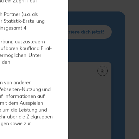
d ein Zugriff auf
 Partner (u.a. als
 Statistik-Erstellung
 insgesamt
4
Registriere dich jetzt!
erbung auszusteuern
ufbaren Kaufland Filial-
ermöglichen. Unter
u den
en von anderen
 Webseiten-Nutzung und
uf Informationen auf
h-Stäbchen
 mit dem Ausspielen
egro XXL
 um die Leistung und
-g-Packg.
hr über die Zielgruppen
 9.25) / (1 kg = 5.49
ngen sowie zur