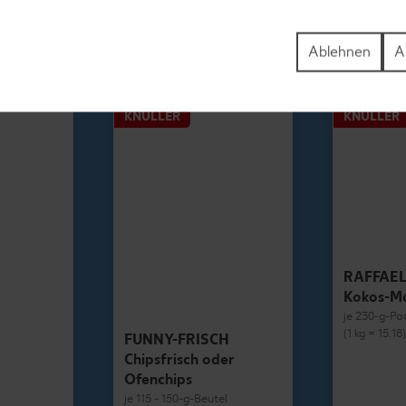
1.69
Ablehnen
A
KNÜLLER
KNÜLLER
RAFFAE
Kokos-M
je 230-g-Pa
(1 kg = 15.18
FUNNY-FRISCH
Chipsfrisch oder
Ofenchips
je 115 - 150-g-Beutel