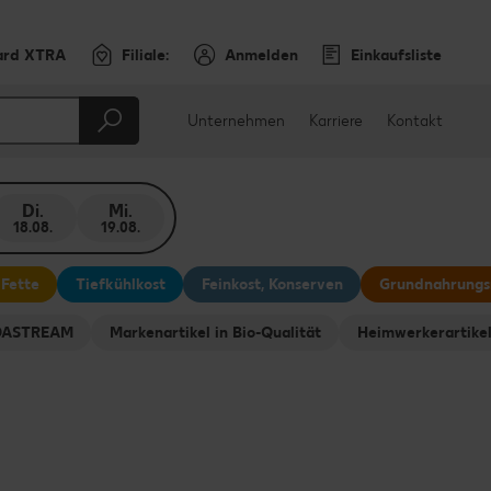
ard XTRA
Filiale:
Anmelden
Einkaufsliste
Unternehmen
Karriere
Kontakt
Di.
Mi.
18.08.
19.08.
 Fette
Tiefkühlkost
Feinkost, Konserven
Grundnahrungs
ODASTREAM
Markenartikel in Bio-Qualität
Heimwerkerartike