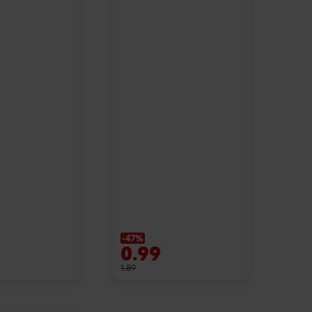
-47%
0.99
1.89