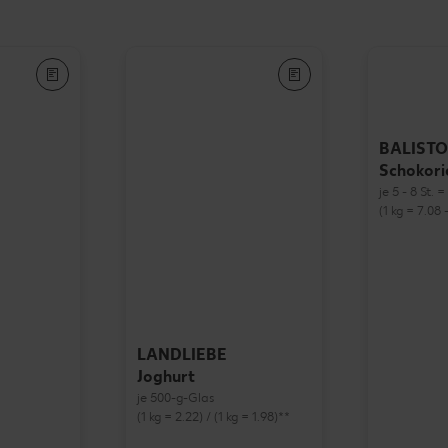
BALISTO
Schokori
je 5 - 8 St. 
(1 kg = 7.08 -
LANDLIEBE
Joghurt
je 500-g-Glas
(1 kg = 2.22) / (1 kg = 1.98)**