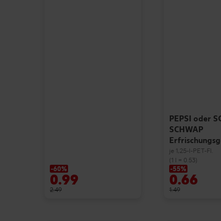
PEPSI oder 
SCHWAP
Erfrischungs
je 1,25-l-PET-Fl.
(1 l = 0.53)
-60%
-55%
0.99
0.66
2.49
1.49