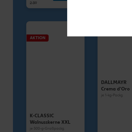
2.39
1.79
AKTION
DALLMAYR
Crema d'Oro
je 1-kg-Packg.
K-CLASSIC
Walnusskerne XXL
je 500-g-Großpackg.