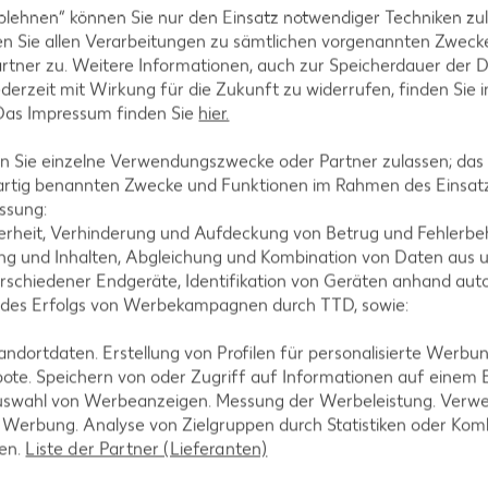
blehnen“ können Sie nur den Einsatz notwendiger Techniken zul
n Sie allen Verarbeitungen zu sämtlichen vorgenannten Zweck
rtner zu. Weitere Informationen, auch zur Speicherdauer der 
jederzeit mit Wirkung für die Zukunft zu widerrufen, finden Sie 
 Das Impressum finden Sie
hier.
 Sie einzelne Verwendungszwecke oder Partner zulassen; das g
artig benannten Zwecke und Funktionen im Rahmen des Einsatz
ssung:
erheit, Verhinderung und Aufdeckung von Betrug und Fehlerbeh
g und Inhalten, Abgleichung und Kombination von Daten aus u
rschiedener Endgeräte, Identifikation von Geräten anhand aut
rink
 des Erfolgs von Werbekampagnen durch TTD, sowie:
 = 1.48)**
dortdaten. Erstellung von Profilen für personalisierte Werbu
-23%
1.29
ote. Speichern von oder Zugriff auf Informationen auf einem
nur
uswahl von Werbeanzeigen. Messung der Werbeleistung. Verwe
4.44
*
1.69
rd XTRA **
Mit Kaufland Card XTRA **
r Werbung. Analyse von Zielgruppen durch Statistiken oder Ko
Mit Kaufla
-34%
len.
Liste der Partner (Lieferanten)
nur
1.11
3.9