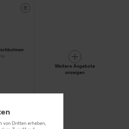
uschbohnen
ckg.
Weitere Angebote
anzeigen
ten
ch von Dritten erheben,