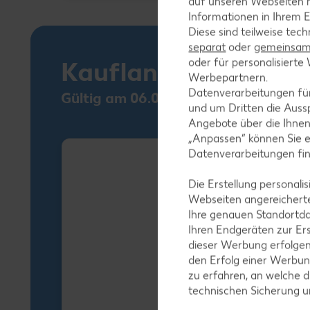
auf unseren Webseiten m
Informationen in Ihrem E
Diese sind teilweise tec
separat
oder
gemeinsam 
oder für personalisier
Kaufland Card XTR
Werbepartnern.
Datenverarbeitungen fü
Gültig am 06.08.
und um Dritten die Aussp
Angebote über die Ihne
„Anpassen“ können Sie 
Datenverarbeitungen fi
Die Erstellung personal
Webseiten angereicherte
Ihre genauen Standortda
Ihren Endgeräten zur Er
dieser Werbung erfolge
den Erfolg einer Werbun
zu erfahren, an welche d
technischen Sicherung 