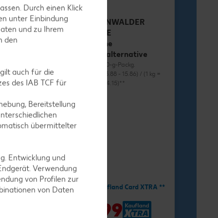
assen. Durch einen Klick
en unter Einbindung
RÜGENWALDER
Daten und zu Ihrem
MÜHLE
in den
Vegane
Wurstalternative
je 70 - 80-g-Packg.
ilt auch für die
(1 kg = 13.88 - 15.86) / (1 kg =
es des IAB TCF für
12.38 - 14.15)**
ebung, Bereitstellung
nterschiedlichen
omatisch übermittelter
ng. Entwicklung und
-34%
1.11
 Endgerät. Verwendung
ndung von Profilen zur
1.69
Mit Kaufland Card XTRA **
mbinationen von Daten
nd Card XTRA **
-41%
0.99
9
*