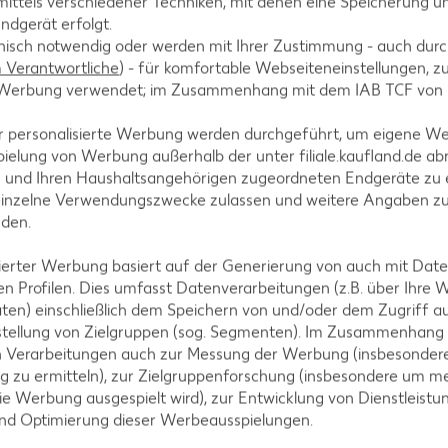
ittels verschiedener Techniken, mit denen eine Speicherung un
ndgerät erfolgt.
hnisch notwendig oder werden mit Ihrer Zustimmung - auch durch
Verantwortliche
) - für komfortable Webseiteneinstellungen, zur
te Werbung verwendet; im Zusammenhang mit dem IAB TCF von
A
r personalisierte Werbung werden durchgeführt, um eigene W
ielung von Werbung außerhalb der unter filiale.kaufland.de abr
n und Ihren Haushaltsangehörigen zugeordneten Endgeräte zu 
einzelne Verwendungszwecke zulassen und weitere Angaben z
nden.
AKTION
isierter Werbung basiert auf der Generierung von auch mit Dat
n Profilen. Dies umfasst Datenverarbeitungen (z.B. über Ihre
IGLO
ten) einschließlich dem Speichern von und/oder dem Zugriff a
Backfisc
stellung von Zielgruppen (sog. Segmenten). Im Zusammenhang
oder Fil
n Verarbeitungen auch zur Messung der Werbung (insbesondere
je 480 - 728
g zu ermitteln), zur Zielgruppenforschung (insbesondere um me
MILRAM
(1 kg = 6.10 -
ie Werbung ausgespielt wird), zur Entwicklung von Dienstleistu
- 8.32)**
Körniger Frischkäse
und Optimierung dieser Werbeausspielungen.
je 200-g-Packg.
(1 kg = 6.45) / (1 kg = 5.55)**