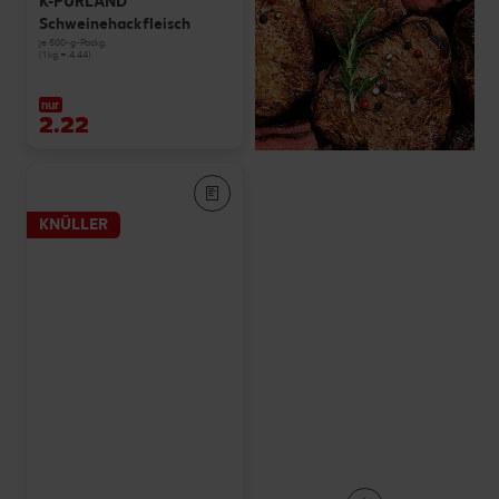
K-PURLAND
Schweinehackfleisch
je 500-g-Packg.
(1 kg = 4.44)
nur
2.22
KNÜLLER