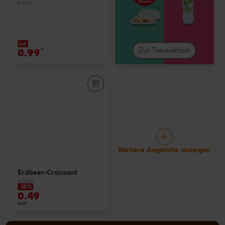
je Stück
nur
0.99
*
Zur Treueaktion
Weitere Angebote anzeigen
Erdbeer-Croissant
je Stück
-28%
0.49
0.69