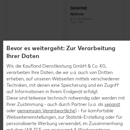
DANONE
Activia
je 4 x 115-g-Becher
(1 kg = 2.81)
Bevor es weitergeht: Zur Verarbeitung
Ihrer Daten
Wir, die Kaufland Dienstleistung GmbH & Co. KG,
verarbeiten Ihre Daten, die wir u.a. auch von Dritten
erheben, auf unseren Webseiten mittels verschiedener
Techniken, mit denen eine Speicherung und ein Zugriff
auf Informationen in Ihrem Endgerät erfolgt.
Diese sind teilweise technisch notwendig oder werden mit
Ihrer Zustimmung - auch durch Partner (u.a. als
separat
oder
gemeinsam Verantwortliche
) - für komfortable
Webseiteneinstellungen, zur Statistik-Erstellung oder für
personalisierte Werbung verwendet; im Zusammenhang
SCHWARZWALDMILCH
mit dem IAB TCF von insgesamt
4
Werbepartnern.