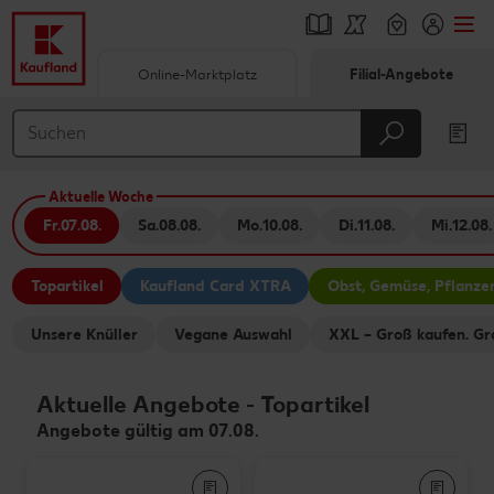
Online-Marktplatz
Filial-Angebote
Springe zu
Hauptinhalt
Aktuelle Woche
Footer
Fr.
07.08.
Sa.
08.08.
Mo.
10.08.
Di.
11.08.
Mi.
12.08.
Schwebender Seitenbereich
Topartikel
Kaufland Card XTRA
Obst, Gemüse, Pflanze
Unsere Knüller
Vegane Auswahl
XXL – Groß kaufen. Gr
Aktuelle Angebote
-
Topartikel
Angebote gültig am 07.08.