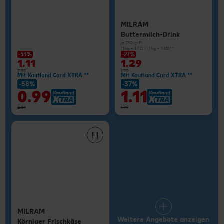
MILRAM
Buttermilch-Drink
je 750-g-Fl.
(1 kg = 1.72) / (1 kg = 1.48)**
-53%
-27%
1.11
1.29
2.39
1.79
Mit Kaufland Card XTRA **
Mit Kaufland Card XTRA **
-58%
-37%
0.99
1.11
2.39
1.79
MILRAM
Weitere Angebote anzeigen
Körniger Frischkäse