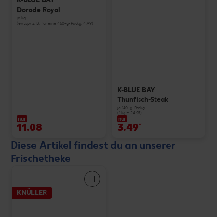
K-BLUE BAY
Dorade Royal
je kg
(entspr. z. B. für eine 450-g-Packg. 4.99)
K-BLUE BAY
Thunfisch-Steak
je 140-g-Packg.
(1 kg = 24.93)
nur
nur
11.08
3.49
*
Diese Artikel findest du an unserer
Frischetheke
KNÜLLER