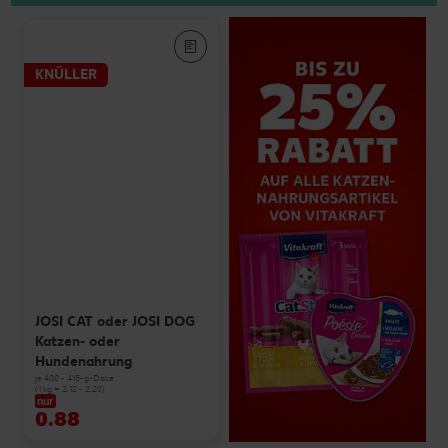
KNÜLLER
JOSI CAT oder JOSI DOG
Katzen- oder
Hundenahrung
je 400 - 415-g-Dose
(1 kg = 2.12 - 2.20)
nur
0.88