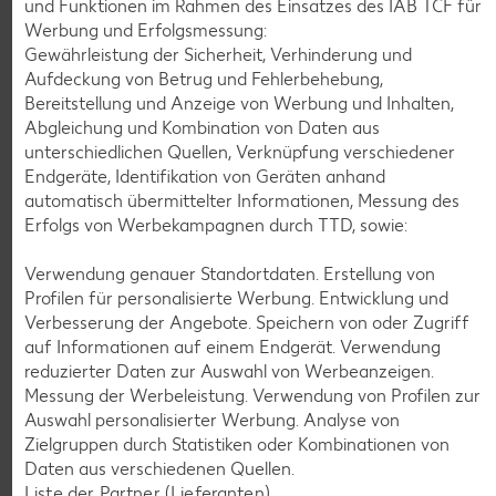
und Funktionen im Rahmen des Einsatzes des IAB TCF für
Gültig vom 06.08. bis 12.08.
Werbung und Erfolgsmessung:
Gewährleistung der Sicherheit, Verhinderung und
Aufdeckung von Betrug und Fehlerbehebung,
Bereitstellung und Anzeige von Werbung und Inhalten,
KNÜLLER
Abgleichung und Kombination von Daten aus
unterschiedlichen Quellen, Verknüpfung verschiedener
Endgeräte, Identifikation von Geräten anhand
automatisch übermittelter Informationen, Messung des
Erfolgs von Werbekampagnen durch TTD, sowie:
K-CLASSIC
.
Maxx XXL
Verwendung genauer Standortdaten. Erstellung von
je 6 - 12 St. = 398 - 560-ml-Packg.
je 8 St. = 800-ml-Großpackg.
Profilen für personalisierte Werbung. Entwicklung und
(1 l = 5.34 - 7.52)
(1 l = 3.74)
nur
nur
Verbesserung der Angebote. Speichern von oder Zugriff
2.99
2.99
auf Informationen auf einem Endgerät. Verwendung
reduzierter Daten zur Auswahl von Werbeanzeigen.
Messung der Werbeleistung. Verwendung von Profilen zur
Auswahl personalisierter Werbung. Analyse von
Zielgruppen durch Statistiken oder Kombinationen von
Daten aus verschiedenen Quellen.
Liste der Partner (Lieferanten)