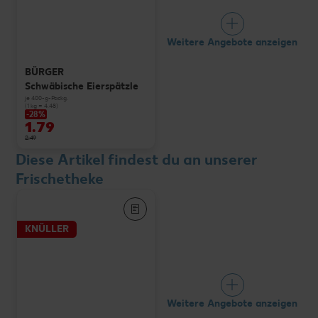
Weitere Angebote anzeigen
BÜRGER
Schwäbische Eierspätzle
je 400-g-Packg.
(1 kg = 4.48)
-28%
1.79
2.49
Diese Artikel findest du an unserer
Frischetheke
KNÜLLER
Weitere Angebote anzeigen