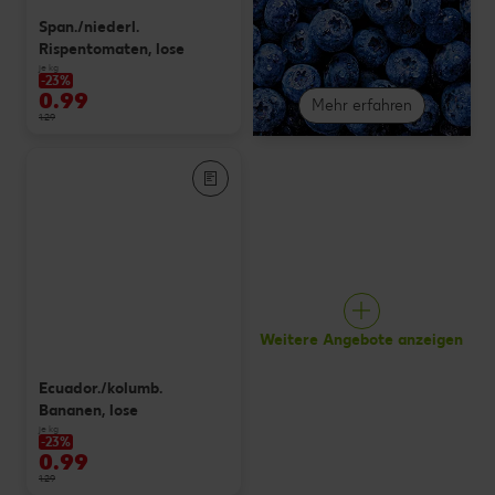
Span./niederl.
Rispentomaten, lose
je kg
-23%
0.99
Mehr erfahren
1.29
Weitere Angebote anzeigen
Ecuador./kolumb.
Bananen, lose
je kg
-23%
0.99
1.29