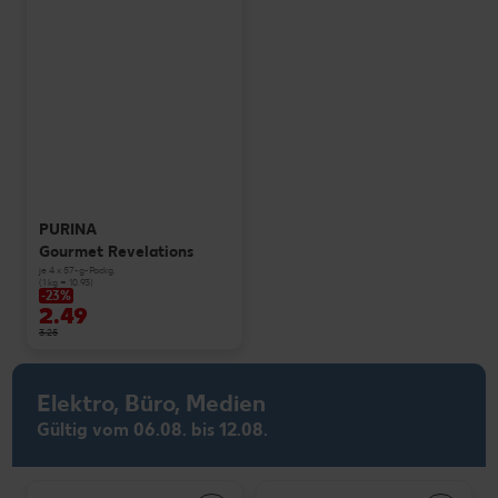
PURINA
Gourmet Revelations
je 4 x 57-g-Packg.
(1 kg = 10.93)
-23%
2.49
3.25
Elektro, Büro, Medien
Gültig vom 06.08. bis 12.08.