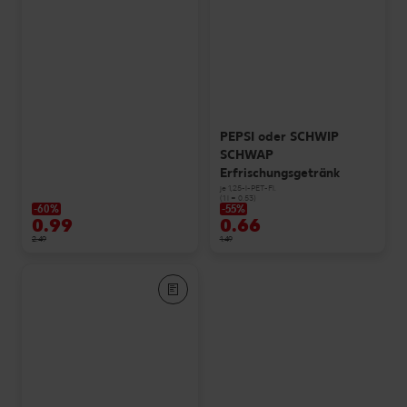
PEPSI oder SCHWIP
SCHWAP
Erfrischungsgetränk
je 1,25-l-PET-Fl.
(1 l = 0.53)
-60%
-55%
0.99
0.66
2.49
1.49