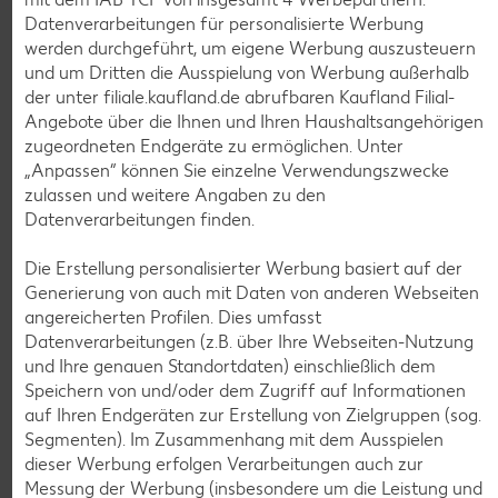
Bioland frische Vollmilch,
Datenverarbeitungen für personalisierte Werbung
3,8 % Fett
werden durchgeführt, um eigene Werbung auszusteuern
je 1-l-Packg.
und um Dritten die Ausspielung von Werbung außerhalb
nur
nur
1.59
1.29
der unter filiale.kaufland.de abrufbaren Kaufland Filial-
Angebote über die Ihnen und Ihren Haushaltsangehörigen
zugeordneten Endgeräte zu ermöglichen. Unter
„Anpassen“ können Sie einzelne Verwendungszwecke
zulassen und weitere Angaben zu den
Datenverarbeitungen finden.
Die Erstellung personalisierter Werbung basiert auf der
Generierung von auch mit Daten von anderen Webseiten
angereicherten Profilen. Dies umfasst
Datenverarbeitungen (z.B. über Ihre Webseiten-Nutzung
Weitere Angebote anzeigen
und Ihre genauen Standortdaten) einschließlich dem
Speichern von und/oder dem Zugriff auf Informationen
K-TAKE IT VEGGIE
auf Ihren Endgeräten zur Erstellung von Zielgruppen (sog.
Veganer Cocogurt vegan,
Segmenten). Im Zusammenhang mit dem Ausspielen
versch. Sorten
dieser Werbung erfolgen Verarbeitungen auch zur
je 400-g-Becher
Messung der Werbung (insbesondere um die Leistung und
(1 kg = 3.23)