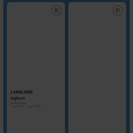
LANDLIEBE
Joghurt
je 500-g-Glas
(1 kg = 2.22) / (1 kg = 1.98)**