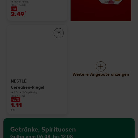
je 180-g-Packg.
(1 kg = 13.84)
nur
2.49
*
Weitere Angebote anzeigen
NESTLÉ
Cerealien-Riegel
je 4 St. = 100-g-Packg.
(1 kg = 11.10)
-25%
1.11
1.49
Getränke, Spirituosen
Gültig vom 06.08. bis 12.08.