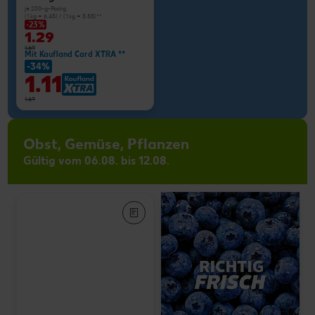
je 200-g-Packg.
(1 kg = 6.45) / (1 kg = 5.55)**
-23%
1.29
1.69
Mit Kaufland Card XTRA **
-34%
1.11
1.69
Obst, Gemüse, Pflanzen
Gültig vom 06.08. bis 12.08.