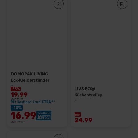
DOMOPAK LIVING
Eck-Kleiderständer
je
LIV&BO®
-33%
19.99
Küchentrolley
UVP 29.99
je
Mit Kaufland Card XTRA **
-43%
16.99
nur
24.99
UVP 29.99