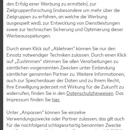
nur
den Erfolg einer Werbung zu ermitteln), zur
1.29
Zielgruppenforschung (insbesondere um mehr über die
Diese Artikel findest du an unserer
Zielgruppen zu erfahren, an welche die Werbung
ausgespielt wird), zur Entwicklung von Dienstleistungen
Frischetheke
sowie zur technischen Sicherung und Optimierung dieser
Werbeausspielungen.
Durch einen Klick auf „Ablehnen“ können Sie nur den
Einsatz notwendiger Techniken zulassen. Durch einen Klick
auf „Zustimmen“ stimmen Sie allen Verarbeitungen zu
sämtlichen vorgenannten Zwecken unter Einbindung
sämtlicher genannten Partner zu. Weitere Informationen,
Weitere Angebote anzeigen
auch zur Speicherdauer der Daten und zu Ihrem Recht,
ROYAL ORANGE
Ihre Einwilligung jederzeit mit Wirkung für die Zukunft zu
Maasdam
widerrufen, finden Sie in den
Datenschutzhinweisen
. Das
je 100 g
-56%
Impressum finden Sie
hier.
0.69
1.59
Unter „Anpassen“ können Sie einzelne
Verwendungszwecke oder Partner zulassen; das gilt auch
für die nachfolgend schlagwortartig benannten Zwecke
Tiefkühlkost