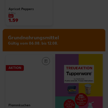
Apricot Peppers
je 100 g
nur
1.59
Grundnahrungsmittel
Gültig vom 06.08. bis 12.08.
AKTION
Flammkuchen