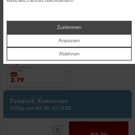
Zustimmen
Weitere Angebote anzeigen
Anpassen
Ablehnen
K-PLANT BASED
Veganes Eis
je 500-ml-Becher
(1 l = 5.58)
nur
2.79
Feinkost, Konserven
Gültig vom 06.08. bis 12.08.