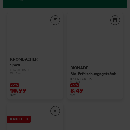
KROMBACHER
Spezi
BIONADE
je Ka. 20 x 0,5-l-Fl.
Bio-Erfrischungsgetränk
(1 l = 1.10)
je Ka. 12 x 0,33-l-Fl.
(1 l = 2.15)
-31%
-27%
10.99
8.49
15.99
11.79
KNÜLLER