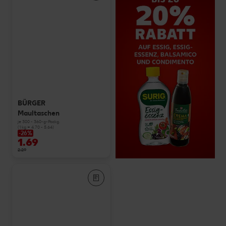
BÜRGER
Maultaschen
je 300 - 360-g-Packg.
(1 kg = 4.70 - 5.64)
-26%
1.69
2.29