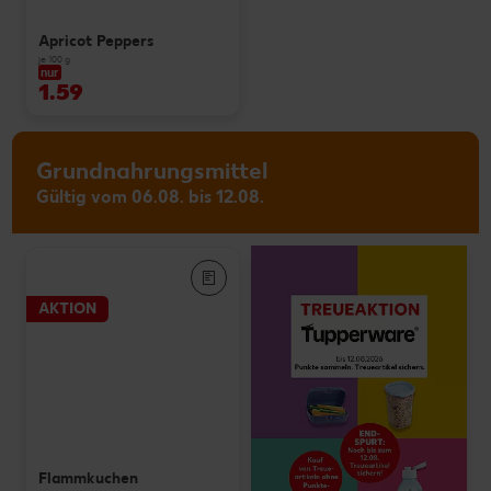
Apricot Peppers
je 100 g
nur
1.59
Grundnahrungsmittel
Gültig vom 06.08. bis 12.08.
AKTION
Flammkuchen