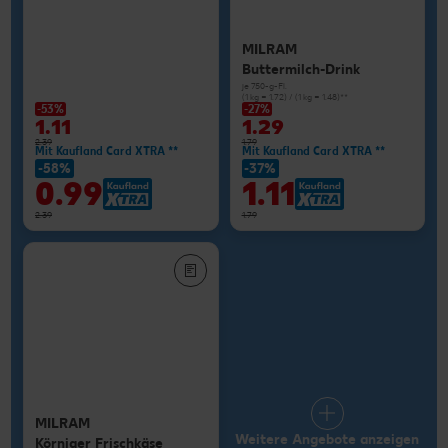
MILRAM
Buttermilch-Drink
je 750-g-Fl.
(1 kg = 1.72) / (1 kg = 1.48)**
-53%
-27%
1.11
1.29
2.39
1.79
Mit Kaufland Card XTRA **
Mit Kaufland Card XTRA **
-58%
-37%
0.99
1.11
2.39
1.79
MILRAM
Weitere Angebote anzeigen
Körniger Frischkäse