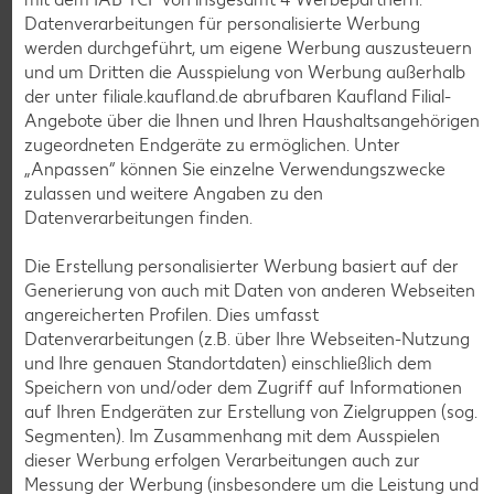
Bioland frische Vollmilch,
Datenverarbeitungen für personalisierte Werbung
3,8 % Fett
werden durchgeführt, um eigene Werbung auszusteuern
je 1-l-Packg.
und um Dritten die Ausspielung von Werbung außerhalb
nur
nur
1.59
1.29
der unter filiale.kaufland.de abrufbaren Kaufland Filial-
Angebote über die Ihnen und Ihren Haushaltsangehörigen
zugeordneten Endgeräte zu ermöglichen. Unter
„Anpassen“ können Sie einzelne Verwendungszwecke
zulassen und weitere Angaben zu den
Datenverarbeitungen finden.
Die Erstellung personalisierter Werbung basiert auf der
Generierung von auch mit Daten von anderen Webseiten
angereicherten Profilen. Dies umfasst
Datenverarbeitungen (z.B. über Ihre Webseiten-Nutzung
Weitere Angebote anzeigen
und Ihre genauen Standortdaten) einschließlich dem
Speichern von und/oder dem Zugriff auf Informationen
K-TAKE IT VEGGIE
auf Ihren Endgeräten zur Erstellung von Zielgruppen (sog.
Veganer Cocogurt vegan,
Segmenten). Im Zusammenhang mit dem Ausspielen
versch. Sorten
dieser Werbung erfolgen Verarbeitungen auch zur
je 400-g-Becher
Messung der Werbung (insbesondere um die Leistung und
(1 kg = 3.23)