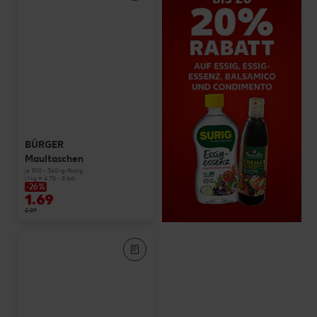
BÜRGER
Maultaschen
je 300 - 360-g-Packg.
(1 kg = 4.70 - 5.64)
-26%
1.69
2.29