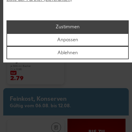
Zustimmen
Weitere Angebote anzeigen
Anpassen
Ablehnen
K-PLANT BASED
Veganes Eis
je 500-ml-Becher
(1 l = 5.58)
nur
2.79
Feinkost, Konserven
Gültig vom 06.08. bis 12.08.