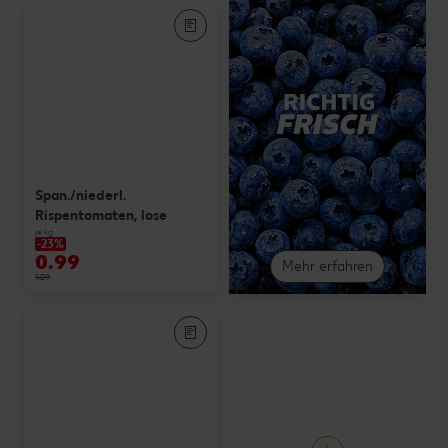
Span./niederl.
Rispentomaten, lose
je kg
-23%
0.99
Mehr erfahren
1.29