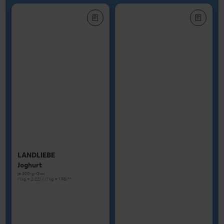
LANDLIEBE
Joghurt
je 500-g-Glas
(1 kg = 2.22) / (1 kg = 1.98)**