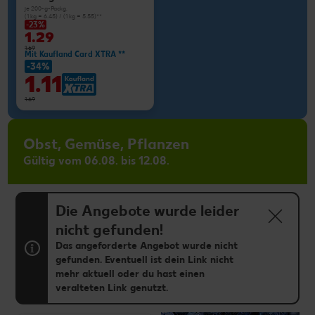
je 200-g-Packg.
(1 kg = 6.45) / (1 kg = 5.55)**
-23%
1.29
1.69
Mit Kaufland Card XTRA **
-34%
1.11
1.69
Obst, Gemüse, Pflanzen
Gültig vom 06.08. bis 12.08.
Die Angebote wurde leider
nicht gefunden!
Das angeforderte Angebot wurde nicht
gefunden. Eventuell ist dein Link nicht
mehr aktuell oder du hast einen
veralteten Link genutzt.