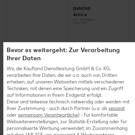
DANONE
Activia
je 4 x 115-g-Becher
(1 kg = 2.81)
Bevor es weitergeht: Zur Verarbeitung
Ihrer Daten
Wir, die Kaufland Dienstleistung GmbH & Co. KG,
verarbeiten Ihre Daten, die wir u.a. auch von Dritten
erheben, auf unseren Webseiten mittels verschiedener
Techniken, mit denen eine Speicherung und ein Zugriff
auf Informationen in Ihrem Endgerät erfolgt.
Diese sind teilweise technisch notwendig oder werden mit
Ihrer Zustimmung - auch durch Partner (u.a. als
separat
oder
gemeinsam Verantwortliche
) - für komfortable
Webseiteneinstellungen, zur Statistik-Erstellung oder für
personalisierte Werbung verwendet; im Zusammenhang
SCHWARZWALDMILCH
mit dem IAB TCF von insgesamt
4
Werbepartnern.