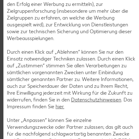
nur
den Erfolg einer Werbung zu ermitteln), zur
1.29
Zielgruppenforschung (insbesondere um mehr über die
Diese Artikel findest du an unserer
Zielgruppen zu erfahren, an welche die Werbung
ausgespielt wird), zur Entwicklung von Dienstleistungen
Frischetheke
sowie zur technischen Sicherung und Optimierung dieser
Werbeausspielungen.
Durch einen Klick auf „Ablehnen“ können Sie nur den
Einsatz notwendiger Techniken zulassen. Durch einen Klick
auf „Zustimmen“ stimmen Sie allen Verarbeitungen zu
sämtlichen vorgenannten Zwecken unter Einbindung
sämtlicher genannten Partner zu. Weitere Informationen,
Weitere Angebote anzeigen
auch zur Speicherdauer der Daten und zu Ihrem Recht,
ROYAL ORANGE
Ihre Einwilligung jederzeit mit Wirkung für die Zukunft zu
Maasdam
widerrufen, finden Sie in den
Datenschutzhinweisen
. Das
je 100 g
-56%
Impressum finden Sie
hier.
0.69
1.59
Unter „Anpassen“ können Sie einzelne
Verwendungszwecke oder Partner zulassen; das gilt auch
für die nachfolgend schlagwortartig benannten Zwecke
Tiefkühlkost