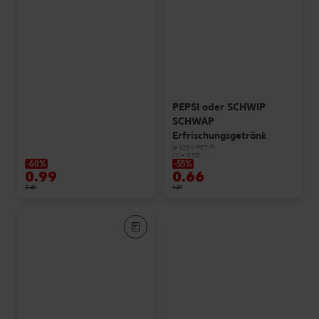
PEPSI oder SCHWIP
SCHWAP
Erfrischungsgetränk
je 1,25-l-PET-Fl.
(1 l = 0.53)
-60%
-55%
0.99
0.66
2.49
1.49