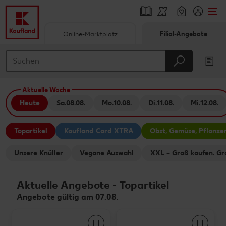
Online-Marktplatz
Filial-Angebote
Springe zu
Hauptinhalt
Aktuelle Woche
Footer
Heute
Sa.
08.08.
Mo.
10.08.
Di.
11.08.
Mi.
12.08.
Schwebender Seitenbereich
Topartikel
Kaufland Card XTRA
Obst, Gemüse, Pflanze
Unsere Knüller
Vegane Auswahl
XXL – Groß kaufen. Gr
Aktuelle Angebote
-
Topartikel
Angebote gültig am 07.08.