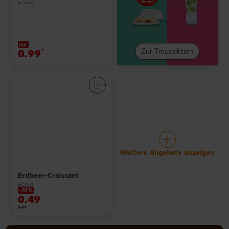
je Stück
nur
0.99
*
Zur Treueaktion
Weitere Angebote anzeigen
Erdbeer-Croissant
je Stück
-28%
0.49
0.69