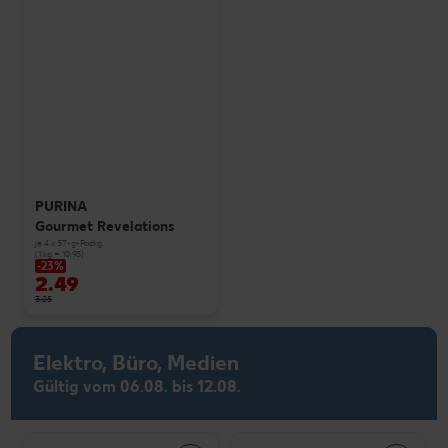
PURINA
Gourmet Revelations
je 4 x 57-g-Packg.
(1 kg = 10.93)
-23%
2.49
3.25
Elektro, Büro, Medien
Gültig vom 06.08. bis 12.08.