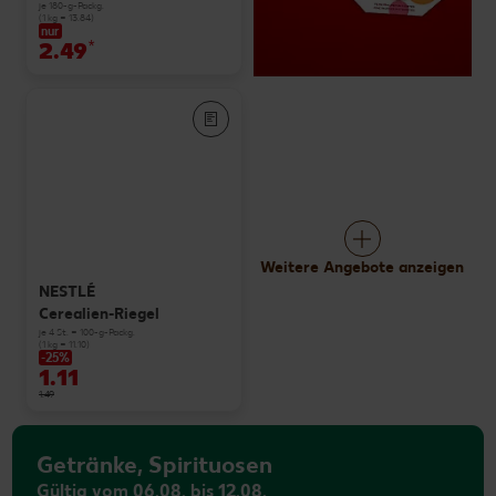
je 180-g-Packg.
(1 kg = 13.84)
nur
2.49
*
Weitere Angebote anzeigen
NESTLÉ
Cerealien-Riegel
je 4 St. = 100-g-Packg.
(1 kg = 11.10)
-25%
1.11
1.49
Getränke, Spirituosen
Gültig vom 06.08. bis 12.08.