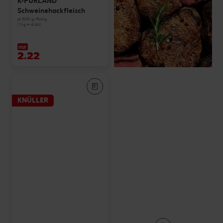
K-PURLAND
Schweinehackfleisch
je 500-g-Packg.
(1 kg = 4.44)
nur
2.22
KNÜLLER