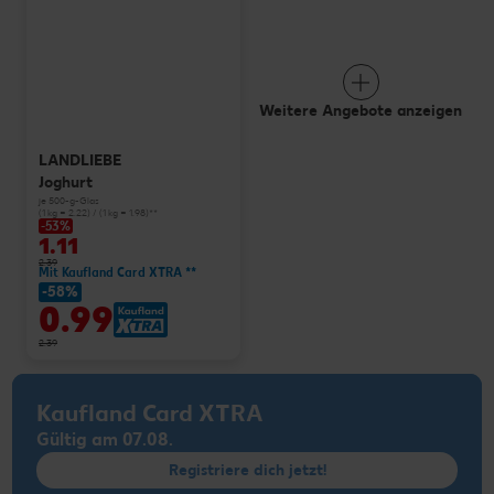
Weitere Angebote anzeigen
LANDLIEBE
Joghurt
je 500-g-Glas
(1 kg = 2.22) / (1 kg = 1.98)**
-53%
1.11
2.39
Mit Kaufland Card XTRA **
-58%
0.99
2.39
Kaufland Card XTRA
Gültig am 07.08.
Registriere dich jetzt!