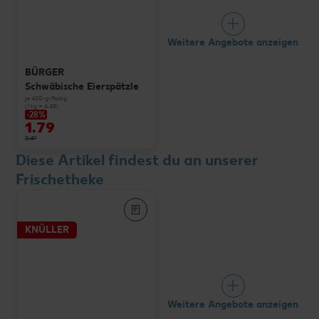
Weitere Angebote anzeigen
BÜRGER
Schwäbische Eierspätzle
je 400-g-Packg.
(1 kg = 4.48)
-28%
1.79
2.49
Diese Artikel findest du an unserer
Frischetheke
KNÜLLER
Weitere Angebote anzeigen