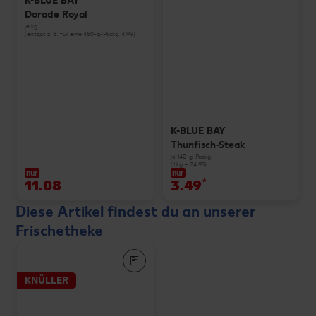
K-BLUE BAY
Dorade Royal
je kg
(entspr. z. B. für eine 450-g-Packg. 4.99)
K-BLUE BAY
Thunfisch-Steak
je 140-g-Packg.
(1 kg = 24.93)
nur
nur
11.08
3.49
*
Diese Artikel findest du an unserer
Frischetheke
KNÜLLER