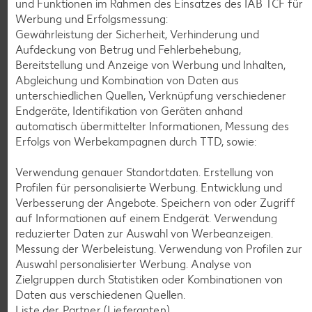
und Funktionen im Rahmen des Einsatzes des IAB TCF für
Gültig vom 06.08. bis 12.08.
Werbung und Erfolgsmessung:
Gewährleistung der Sicherheit, Verhinderung und
Aufdeckung von Betrug und Fehlerbehebung,
Bereitstellung und Anzeige von Werbung und Inhalten,
KNÜLLER
Abgleichung und Kombination von Daten aus
unterschiedlichen Quellen, Verknüpfung verschiedener
Endgeräte, Identifikation von Geräten anhand
automatisch übermittelter Informationen, Messung des
Erfolgs von Werbekampagnen durch TTD, sowie:
K-CLASSIC
.
Maxx XXL
Verwendung genauer Standortdaten. Erstellung von
je 6 - 12 St. = 398 - 560-ml-Packg.
je 8 St. = 800-ml-Großpackg.
Profilen für personalisierte Werbung. Entwicklung und
(1 l = 5.34 - 7.52)
(1 l = 3.74)
nur
nur
Verbesserung der Angebote. Speichern von oder Zugriff
2.99
2.99
auf Informationen auf einem Endgerät. Verwendung
reduzierter Daten zur Auswahl von Werbeanzeigen.
Messung der Werbeleistung. Verwendung von Profilen zur
Auswahl personalisierter Werbung. Analyse von
Zielgruppen durch Statistiken oder Kombinationen von
Daten aus verschiedenen Quellen.
Liste der Partner (Lieferanten)