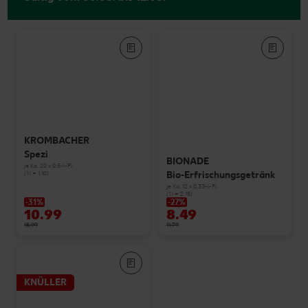
KROMBACHER
Spezi
BIONADE
je Ka. 20 x 0,5-l-Fl.
Bio-Erfrischungsgetränk
(1 l = 1.10)
je Ka. 12 x 0,33-l-Fl.
(1 l = 2.15)
-31%
-27%
10.99
8.49
15.99
11.79
KNÜLLER