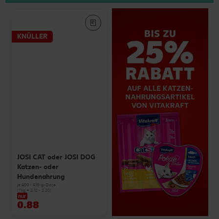
KNÜLLER
JOSI CAT oder JOSI DOG
Katzen- oder
Hundenahrung
je 400 - 415-g-Dose
(1 kg = 2.12 - 2.20)
nur
0.88