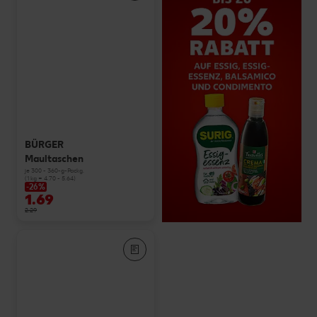
BÜRGER
Maultaschen
je 300 - 360-g-Packg.
(1 kg = 4.70 - 5.64)
-26%
1.69
2.29