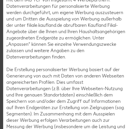
Bioland frische Vollmilch,
Datenverarbeitungen für personalisierte Werbung
3,8 % Fett
werden durchgeführt, um eigene Werbung auszusteuern
je 1-l-Packg.
und um Dritten die Ausspielung von Werbung außerhalb
nur
nur
1.59
1.29
der unter filiale.kaufland.de abrufbaren Kaufland Filial-
Angebote über die Ihnen und Ihren Haushaltsangehörigen
zugeordneten Endgeräte zu ermöglichen. Unter
„Anpassen“ können Sie einzelne Verwendungszwecke
zulassen und weitere Angaben zu den
Datenverarbeitungen finden.
Die Erstellung personalisierter Werbung basiert auf der
Generierung von auch mit Daten von anderen Webseiten
angereicherten Profilen. Dies umfasst
Datenverarbeitungen (z.B. über Ihre Webseiten-Nutzung
Weitere Angebote anzeigen
und Ihre genauen Standortdaten) einschließlich dem
Speichern von und/oder dem Zugriff auf Informationen
K-TAKE IT VEGGIE
auf Ihren Endgeräten zur Erstellung von Zielgruppen (sog.
Veganer Cocogurt vegan,
Segmenten). Im Zusammenhang mit dem Ausspielen
versch. Sorten
dieser Werbung erfolgen Verarbeitungen auch zur
je 400-g-Becher
Messung der Werbung (insbesondere um die Leistung und
(1 kg = 3.23)