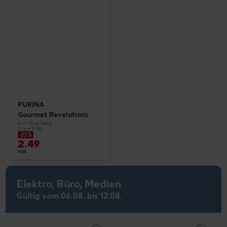
PURINA
Gourmet Revelations
je 4 x 57-g-Packg.
(1 kg = 10.93)
-23%
2.49
3.25
Elektro, Büro, Medien
Gültig vom 06.08. bis 12.08.