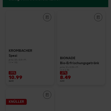
KROMBACHER
Spezi
BIONADE
je Ka. 20 x 0,5-l-Fl.
Bio-Erfrischungsgetränk
(1 l = 1.10)
je Ka. 12 x 0,33-l-Fl.
(1 l = 2.15)
-31%
-27%
10.99
8.49
15.99
11.79
KNÜLLER