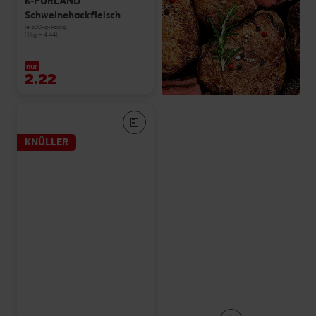
K-PURLAND
Schweinehackfleisch
je 500-g-Packg.
(1 kg = 4.44)
nur
2.22
KNÜLLER