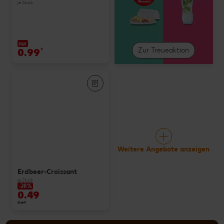
je Stück
nur
0.99
*
Zur Treueaktion
Weitere Angebote anzeigen
Erdbeer-Croissant
je Stück
-28%
0.49
0.69