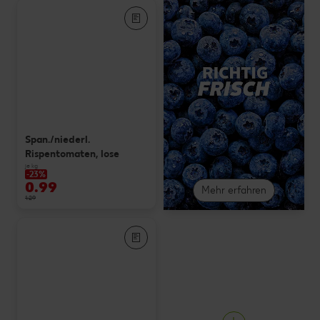
Span./niederl.
Rispentomaten, lose
je kg
-23%
0.99
Mehr erfahren
1.29