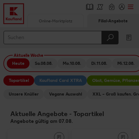
Online-Marktplatz
Filial-Angebote
Springe zu
Hauptinhalt
Aktuelle Woche
Footer
Heute
Sa.
08.08.
Mo.
10.08.
Di.
11.08.
Mi.
12.08.
Schwebender Seitenbereich
Topartikel
Kaufland Card XTRA
Obst, Gemüse, Pflanze
Unsere Knüller
Vegane Auswahl
XXL – Groß kaufen. Gr
Aktuelle Angebote
-
Topartikel
Angebote gültig am 07.08.