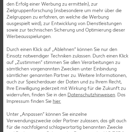
nur
den Erfolg einer Werbung zu ermitteln), zur
1.29
Zielgruppenforschung (insbesondere um mehr über die
Diese Artikel findest du an unserer
Zielgruppen zu erfahren, an welche die Werbung
ausgespielt wird), zur Entwicklung von Dienstleistungen
Frischetheke
sowie zur technischen Sicherung und Optimierung dieser
Werbeausspielungen.
Durch einen Klick auf „Ablehnen“ können Sie nur den
Einsatz notwendiger Techniken zulassen. Durch einen Klick
auf „Zustimmen“ stimmen Sie allen Verarbeitungen zu
sämtlichen vorgenannten Zwecken unter Einbindung
sämtlicher genannten Partner zu. Weitere Informationen,
Weitere Angebote anzeigen
auch zur Speicherdauer der Daten und zu Ihrem Recht,
ROYAL ORANGE
Ihre Einwilligung jederzeit mit Wirkung für die Zukunft zu
Maasdam
widerrufen, finden Sie in den
Datenschutzhinweisen
. Das
je 100 g
-56%
Impressum finden Sie
hier.
0.69
1.59
Unter „Anpassen“ können Sie einzelne
Verwendungszwecke oder Partner zulassen; das gilt auch
für die nachfolgend schlagwortartig benannten Zwecke
Tiefkühlkost