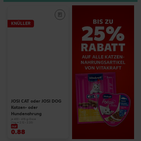
KNÜLLER
JOSI CAT oder JOSI DOG
Katzen- oder
Hundenahrung
je 400 - 415-g-Dose
(1 kg = 2.12 - 2.20)
nur
0.88