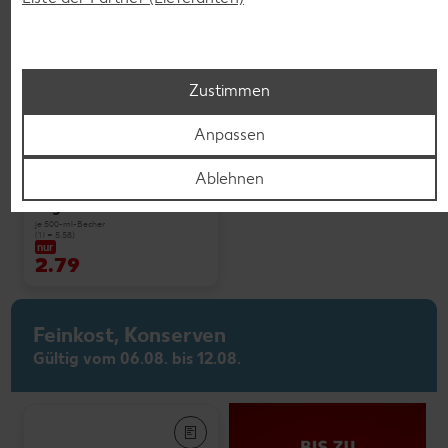
Zustimmen
Weitere Angebote anzeigen
Anpassen
Ablehnen
K-PLANT BASED
Veganes Eis
je 500-ml-Becher
(1 l = 5.58)
nur
2.79
Feinkost, Konserven
Gültig vom 06.08. bis 12.08.