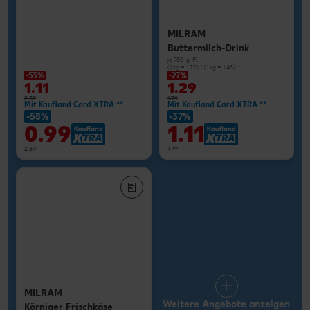
MILRAM
Buttermilch-Drink
je 750-g-Fl.
(1 kg = 1.72) / (1 kg = 1.48)**
-53%
-27%
1.11
1.29
2.39
1.79
Mit Kaufland Card XTRA **
Mit Kaufland Card XTRA **
-58%
-37%
0.99
1.11
2.39
1.79
MILRAM
Weitere Angebote anzeigen
Körniger Frischkäse