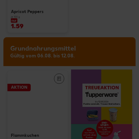
Apricot Peppers
je 100 g
nur
1.59
Grundnahrungsmittel
Gültig vom 06.08. bis 12.08.
AKTION
Flammkuchen