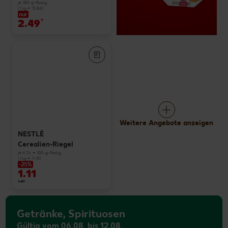
je 180-g-Packg.
(1 kg = 13.84)
nur
2.49
*
Weitere Angebote anzeigen
NESTLÉ
Cerealien-Riegel
je 4 St. = 100-g-Packg.
(1 kg = 11.10)
-25%
1.11
1.49
Getränke, Spirituosen
Gültig vom 06.08. bis 12.08.