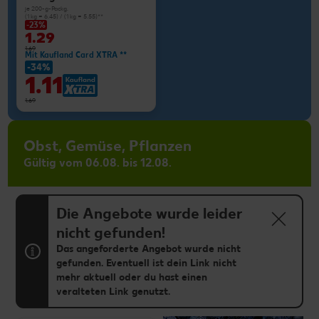
je 200-g-Packg.
(1 kg = 6.45) / (1 kg = 5.55)**
-23%
1.29
1.69
Mit Kaufland Card XTRA **
-34%
1.11
1.69
Obst, Gemüse, Pflanzen
Gültig vom 06.08. bis 12.08.
Die Angebote wurde leider
nicht gefunden!
Das angeforderte Angebot wurde nicht
gefunden. Eventuell ist dein Link nicht
mehr aktuell oder du hast einen
veralteten Link genutzt.