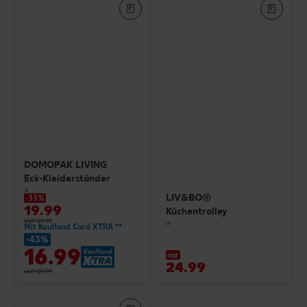
DOMOPAK LIVING
Eck-Kleiderständer
je
LIV&BO®
-33%
19.99
Küchentrolley
UVP 29.99
je
Mit Kaufland Card XTRA **
-43%
16.99
nur
24.99
UVP 29.99