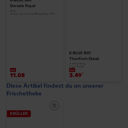
K-BLUE BAY
Dorade Royal
je kg
(entspr. z. B. für eine 450-g-Packg. 4.99)
K-BLUE BAY
Thunfisch-Steak
je 140-g-Packg.
(1 kg = 24.93)
nur
nur
11.08
3.49
*
Diese Artikel findest du an unserer
Frischetheke
KNÜLLER