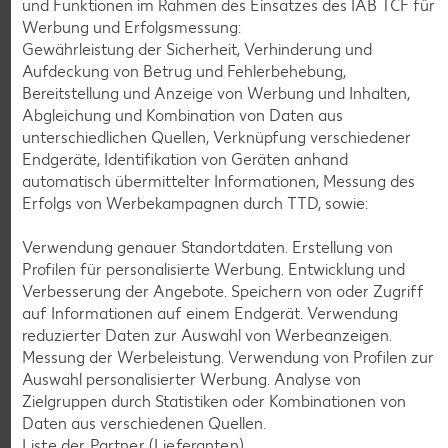
und Funktionen im Rahmen des Einsatzes des IAB TCF für
Gültig vom 06.08. bis 12.08.
Werbung und Erfolgsmessung:
Gewährleistung der Sicherheit, Verhinderung und
Aufdeckung von Betrug und Fehlerbehebung,
Bereitstellung und Anzeige von Werbung und Inhalten,
KNÜLLER
Abgleichung und Kombination von Daten aus
unterschiedlichen Quellen, Verknüpfung verschiedener
Endgeräte, Identifikation von Geräten anhand
automatisch übermittelter Informationen, Messung des
Erfolgs von Werbekampagnen durch TTD, sowie:
K-CLASSIC
.
Maxx XXL
Verwendung genauer Standortdaten. Erstellung von
je 6 - 12 St. = 398 - 560-ml-Packg.
je 8 St. = 800-ml-Großpackg.
Profilen für personalisierte Werbung. Entwicklung und
(1 l = 5.34 - 7.52)
(1 l = 3.74)
nur
nur
Verbesserung der Angebote. Speichern von oder Zugriff
2.99
2.99
auf Informationen auf einem Endgerät. Verwendung
reduzierter Daten zur Auswahl von Werbeanzeigen.
Messung der Werbeleistung. Verwendung von Profilen zur
Auswahl personalisierter Werbung. Analyse von
Zielgruppen durch Statistiken oder Kombinationen von
Daten aus verschiedenen Quellen.
Liste der Partner (Lieferanten)