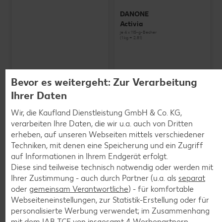
DANONE
Activia
je 4 x 115-g-Becher
(1 kg = 2.81)
Bevor es weitergeht: Zur Verarbeitung
Ihrer Daten
Wir, die Kaufland Dienstleistung GmbH & Co. KG,
verarbeiten Ihre Daten, die wir u.a. auch von Dritten
erheben, auf unseren Webseiten mittels verschiedener
Techniken, mit denen eine Speicherung und ein Zugriff
auf Informationen in Ihrem Endgerät erfolgt.
Diese sind teilweise technisch notwendig oder werden mit
Ihrer Zustimmung - auch durch Partner (u.a. als
separat
oder
gemeinsam Verantwortliche
) - für komfortable
Webseiteneinstellungen, zur Statistik-Erstellung oder für
personalisierte Werbung verwendet; im Zusammenhang
SCHWARZWALDMILCH
mit dem IAB TCF von insgesamt
4
Werbepartnern.