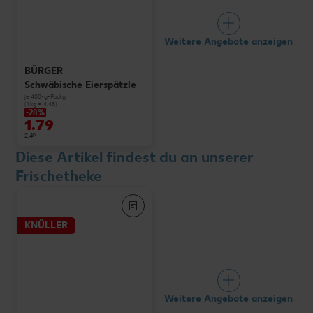
Weitere Angebote anzeigen
BÜRGER
Schwäbische Eierspätzle
je 400-g-Packg.
(1 kg = 4.48)
-28%
1.79
2.49
Diese Artikel findest du an unserer
Frischetheke
KNÜLLER
Weitere Angebote anzeigen