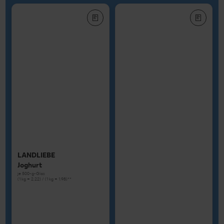
LANDLIEBE
Joghurt
je 500-g-Glas
(1 kg = 2.22) / (1 kg = 1.98)**