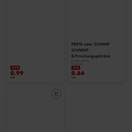
PEPSI oder SCHWIP
SCHWAP
Erfrischungsgetränk
je 1,25-l-PET-Fl.
(1 l = 0.53)
-60%
-55%
0.99
0.66
2.49
1.49