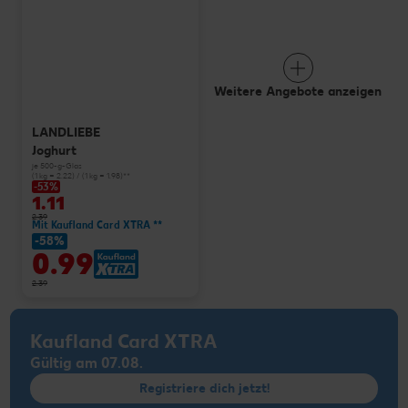
Weitere Angebote anzeigen
LANDLIEBE
Joghurt
je 500-g-Glas
(1 kg = 2.22) / (1 kg = 1.98)**
-53%
1.11
2.39
Mit Kaufland Card XTRA **
-58%
0.99
2.39
Kaufland Card XTRA
Gültig am 07.08.
Registriere dich jetzt!