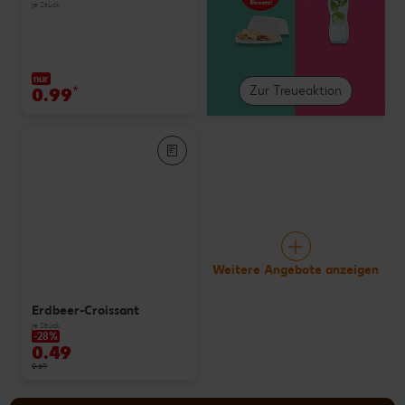
je Stück
nur
0.99
*
Zur Treueaktion
Weitere Angebote anzeigen
Erdbeer-Croissant
je Stück
-28%
0.49
0.69