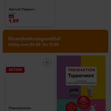
Apricot Peppers
je 100 g
nur
1.59
Grundnahrungsmittel
Gültig vom 06.08. bis 12.08.
AKTION
Flammkuchen