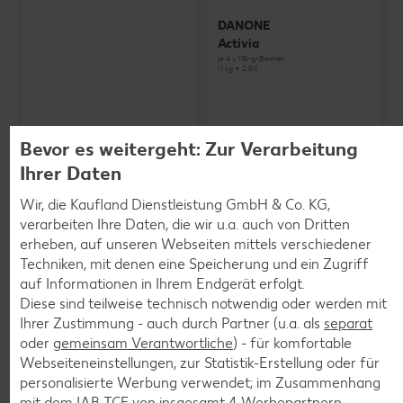
DANONE
Activia
je 4 x 115-g-Becher
(1 kg = 2.81)
Bevor es weitergeht: Zur Verarbeitung
Ihrer Daten
Wir, die Kaufland Dienstleistung GmbH & Co. KG,
verarbeiten Ihre Daten, die wir u.a. auch von Dritten
erheben, auf unseren Webseiten mittels verschiedener
Techniken, mit denen eine Speicherung und ein Zugriff
auf Informationen in Ihrem Endgerät erfolgt.
Diese sind teilweise technisch notwendig oder werden mit
Ihrer Zustimmung - auch durch Partner (u.a. als
separat
oder
gemeinsam Verantwortliche
) - für komfortable
Webseiteneinstellungen, zur Statistik-Erstellung oder für
personalisierte Werbung verwendet; im Zusammenhang
SCHWARZWALDMILCH
mit dem IAB TCF von insgesamt
4
Werbepartnern.