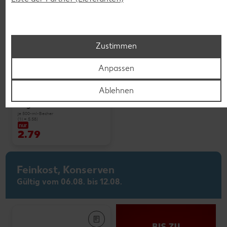
Zustimmen
Weitere Angebote anzeigen
Anpassen
Ablehnen
K-PLANT BASED
Veganes Eis
je 500-ml-Becher
(1 l = 5.58)
nur
2.79
Feinkost, Konserven
Gültig vom 06.08. bis 12.08.