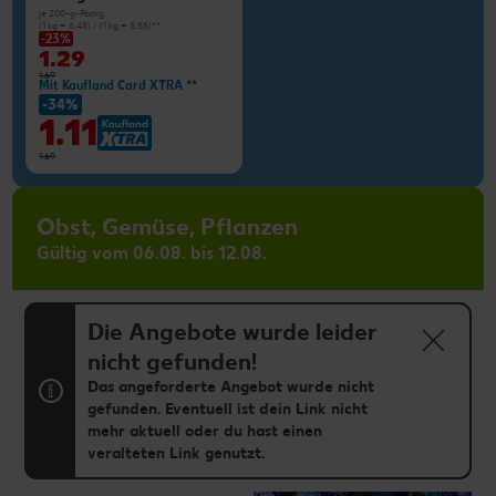
je 200-g-Packg.
(1 kg = 6.45) / (1 kg = 5.55)**
-23%
1.29
1.69
Mit Kaufland Card XTRA **
-34%
1.11
1.69
Obst, Gemüse, Pflanzen
Gültig vom 06.08. bis 12.08.
Die Angebote wurde leider
nicht gefunden!
Das angeforderte Angebot wurde nicht
gefunden. Eventuell ist dein Link nicht
mehr aktuell oder du hast einen
veralteten Link genutzt.