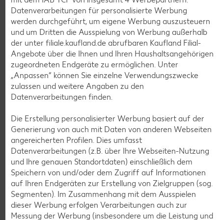
Bioland frische Vollmilch,
Datenverarbeitungen für personalisierte Werbung
3,8 % Fett
werden durchgeführt, um eigene Werbung auszusteuern
je 1-l-Packg.
und um Dritten die Ausspielung von Werbung außerhalb
nur
nur
1.59
1.29
der unter filiale.kaufland.de abrufbaren Kaufland Filial-
Angebote über die Ihnen und Ihren Haushaltsangehörigen
zugeordneten Endgeräte zu ermöglichen. Unter
„Anpassen“ können Sie einzelne Verwendungszwecke
zulassen und weitere Angaben zu den
Datenverarbeitungen finden.
Die Erstellung personalisierter Werbung basiert auf der
Generierung von auch mit Daten von anderen Webseiten
angereicherten Profilen. Dies umfasst
Datenverarbeitungen (z.B. über Ihre Webseiten-Nutzung
Weitere Angebote anzeigen
und Ihre genauen Standortdaten) einschließlich dem
Speichern von und/oder dem Zugriff auf Informationen
K-TAKE IT VEGGIE
auf Ihren Endgeräten zur Erstellung von Zielgruppen (sog.
Veganer Cocogurt vegan,
Segmenten). Im Zusammenhang mit dem Ausspielen
versch. Sorten
dieser Werbung erfolgen Verarbeitungen auch zur
je 400-g-Becher
Messung der Werbung (insbesondere um die Leistung und
(1 kg = 3.23)