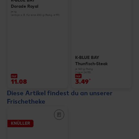
K-BLUE BAY
Dorade Royal
je kg
(entspr. z. B. für eine 450-g-Packg. 4.99)
K-BLUE BAY
Thunfisch-Steak
je 140-g-Packg.
(1 kg = 24.93)
nur
nur
11.08
3.49
*
Diese Artikel findest du an unserer
Frischetheke
KNÜLLER