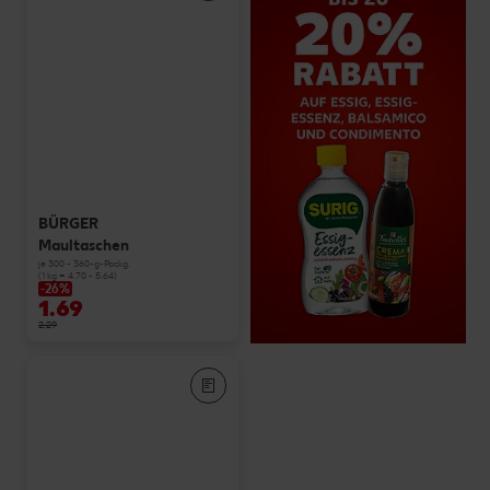
BÜRGER
Maultaschen
je 300 - 360-g-Packg.
(1 kg = 4.70 - 5.64)
-26%
1.69
2.29