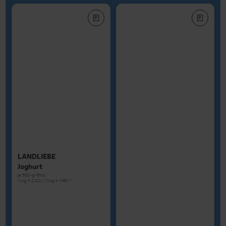
LANDLIEBE
Joghurt
je 500-g-Glas
(1 kg = 2.22) / (1 kg = 1.98)**