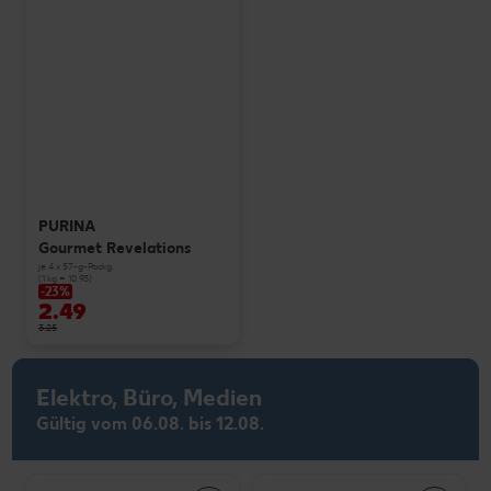
PURINA
Gourmet Revelations
je 4 x 57-g-Packg.
(1 kg = 10.93)
-23%
2.49
3.25
Elektro, Büro, Medien
Gültig vom 06.08. bis 12.08.