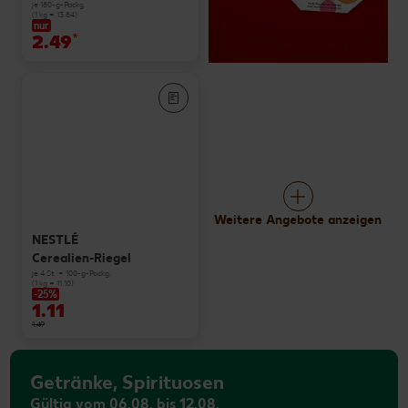
je 180-g-Packg.
(1 kg = 13.84)
nur
2.49
*
Weitere Angebote anzeigen
NESTLÉ
Cerealien-Riegel
je 4 St. = 100-g-Packg.
(1 kg = 11.10)
-25%
1.11
1.49
Getränke, Spirituosen
Gültig vom 06.08. bis 12.08.