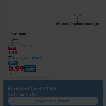
Weitere Angebote anzeigen
LANDLIEBE
Joghurt
je 500-g-Glas
(1 kg = 2.22) / (1 kg = 1.98)**
-53%
1.11
2.39
Mit Kaufland Card XTRA **
-58%
0.99
2.39
Kaufland Card XTRA
Gültig am 06.08.
Registriere dich jetzt!