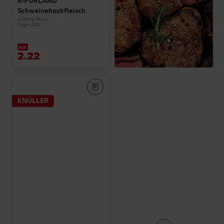
K-PURLAND
Schweinehackfleisch
je 500-g-Packg.
(1 kg = 4.44)
nur
2.22
KNÜLLER