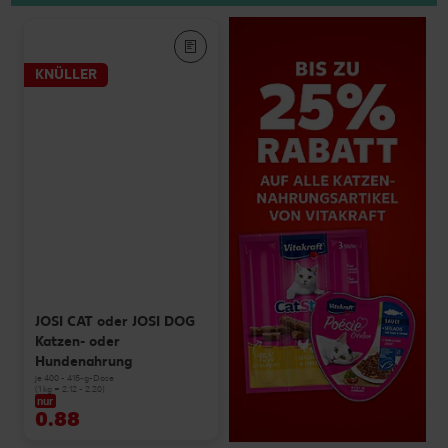
KNÜLLER
JOSI CAT oder JOSI DOG
Katzen- oder
Hundenahrung
je 400 - 415-g-Dose
(1 kg = 2.12 - 2.20)
nur
0.88