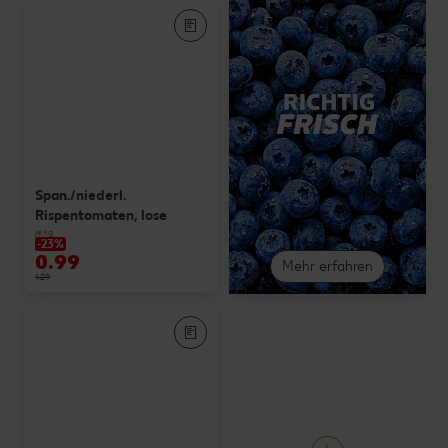
Span./niederl.
Rispentomaten, lose
je kg
-23%
0.99
Mehr erfahren
1.29