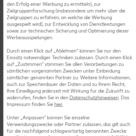
nur
den Erfolg einer Werbung zu ermitteln), zur
1.29
Zielgruppenforschung (insbesondere um mehr über die
Diese Artikel findest du an unserer
Zielgruppen zu erfahren, an welche die Werbung
ausgespielt wird), zur Entwicklung von Dienstleistungen
Frischetheke
sowie zur technischen Sicherung und Optimierung dieser
Werbeausspielungen.
Durch einen Klick auf „Ablehnen“ können Sie nur den
Einsatz notwendiger Techniken zulassen. Durch einen Klick
auf „Zustimmen“ stimmen Sie allen Verarbeitungen zu
sämtlichen vorgenannten Zwecken unter Einbindung
sämtlicher genannten Partner zu. Weitere Informationen,
Weitere Angebote anzeigen
auch zur Speicherdauer der Daten und zu Ihrem Recht,
ROYAL ORANGE
Ihre Einwilligung jederzeit mit Wirkung für die Zukunft zu
Maasdam
widerrufen, finden Sie in den
Datenschutzhinweisen
. Das
je 100 g
-56%
Impressum finden Sie
hier.
0.69
1.59
Unter „Anpassen“ können Sie einzelne
Verwendungszwecke oder Partner zulassen; das gilt auch
für die nachfolgend schlagwortartig benannten Zwecke
Tiefkühlkost