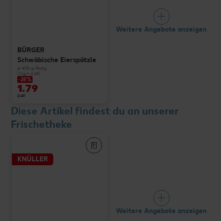
Weitere Angebote anzeigen
BÜRGER
Schwäbische Eierspätzle
je 400-g-Packg.
(1 kg = 4.48)
-28%
1.79
2.49
Diese Artikel findest du an unserer
Frischetheke
KNÜLLER
Weitere Angebote anzeigen