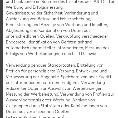
und Funktionen im Rahmen des Einsatzes des IAB TCF für
Gültig vom 06.08. bis 12.08.
Werbung und Erfolgsmessung:
Gewährleistung der Sicherheit, Verhinderung und
Aufdeckung von Betrug und Fehlerbehebung,
Bereitstellung und Anzeige von Werbung und Inhalten,
KNÜLLER
Abgleichung und Kombination von Daten aus
unterschiedlichen Quellen, Verknüpfung verschiedener
Endgeräte, Identifikation von Geräten anhand
automatisch übermittelter Informationen, Messung des
Erfolgs von Werbekampagnen durch TTD, sowie:
K-CLASSIC
.
Maxx XXL
Verwendung genauer Standortdaten. Erstellung von
je 6 - 12 St. = 398 - 560-ml-Packg.
je 8 St. = 800-ml-Großpackg.
Profilen für personalisierte Werbung. Entwicklung und
(1 l = 5.34 - 7.52)
(1 l = 3.74)
nur
nur
Verbesserung der Angebote. Speichern von oder Zugriff
2.99
2.99
auf Informationen auf einem Endgerät. Verwendung
reduzierter Daten zur Auswahl von Werbeanzeigen.
Messung der Werbeleistung. Verwendung von Profilen zur
Auswahl personalisierter Werbung. Analyse von
Zielgruppen durch Statistiken oder Kombinationen von
Daten aus verschiedenen Quellen.
Liste der Partner (Lieferanten)