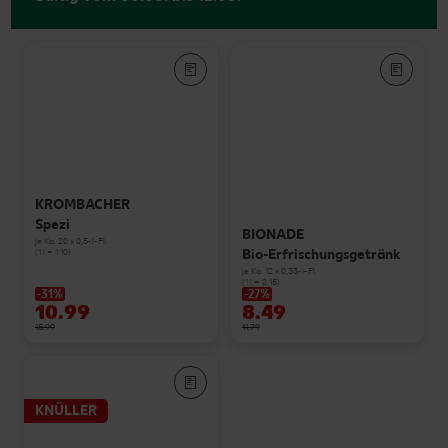
KROMBACHER
Spezi
BIONADE
je Ka. 20 x 0,5-l-Fl.
Bio-Erfrischungsgetränk
(1 l = 1.10)
je Ka. 12 x 0,33-l-Fl.
(1 l = 2.15)
-31%
-27%
10.99
8.49
15.99
11.79
KNÜLLER