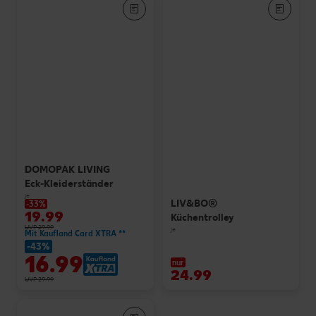
DOMOPAK LIVING
Eck-Kleiderständer
je
LIV&BO®
-33%
19.99
Küchentrolley
UVP 29.99
je
Mit Kaufland Card XTRA **
-43%
16.99
nur
24.99
UVP 29.99