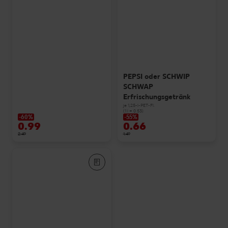
PEPSI oder SCHWIP
SCHWAP
Erfrischungsgetränk
je 1,25-l-PET-Fl.
(1 l = 0.53)
-60%
-55%
0.99
0.66
2.49
1.49