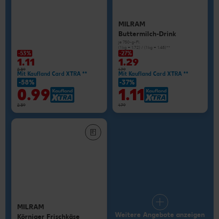
MILRAM
Buttermilch-Drink
je 750-g-Fl.
(1 kg = 1.72) / (1 kg = 1.48)**
-53%
-27%
1.11
1.29
2.39
1.79
Mit Kaufland Card XTRA **
Mit Kaufland Card XTRA **
-58%
-37%
0.99
1.11
2.39
1.79
MILRAM
Weitere Angebote anzeigen
Körniger Frischkäse