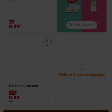
je Stück
nur
0.99
*
Zur Treueaktion
Weitere Angebote anzeigen
Erdbeer-Croissant
je Stück
-28%
0.49
0.69