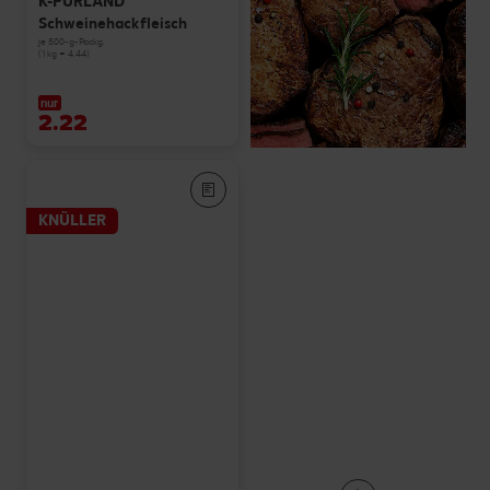
K-PURLAND
Schweinehackfleisch
je 500-g-Packg.
(1 kg = 4.44)
nur
2.22
KNÜLLER