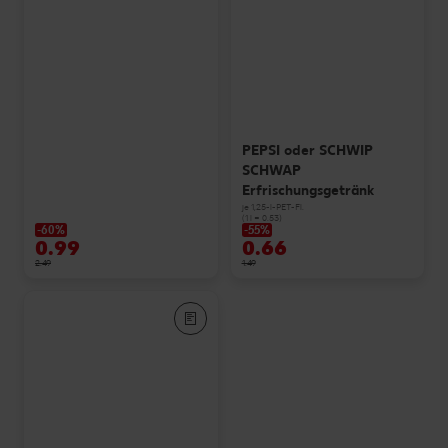
PEPSI oder SCHWIP
SCHWAP
Erfrischungsgetränk
je 1,25-l-PET-Fl.
(1 l = 0.53)
-60%
-55%
0.99
0.66
2.49
1.49