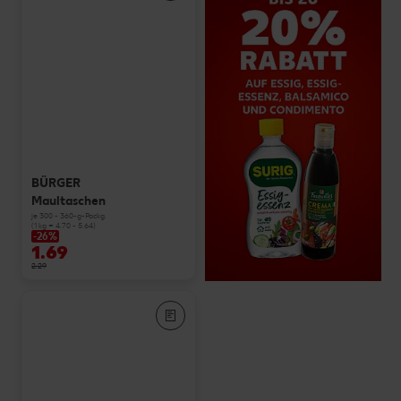
BÜRGER
Maultaschen
je 300 - 360-g-Packg.
(1 kg = 4.70 - 5.64)
-26%
1.69
2.29