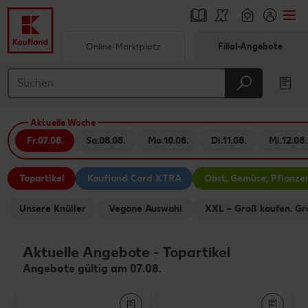
Online-Marktplatz
Filial-Angebote
Springe zu
Hauptinhalt
Aktuelle Woche
Footer
Fr.
07.08.
Sa.
08.08.
Mo.
10.08.
Di.
11.08.
Mi.
12.08.
Schwebender Seitenbereich
Topartikel
Kaufland Card XTRA
Obst, Gemüse, Pflanze
Unsere Knüller
Vegane Auswahl
XXL – Groß kaufen. Gr
Aktuelle Angebote
-
Topartikel
Angebote gültig am 07.08.