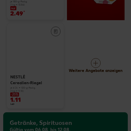
je 180-g-Packg.
(1 kg = 13.84)
nur
2.49
*
Weitere Angebote anzeigen
NESTLÉ
Cerealien-Riegel
je 4 St. = 100-g-Packg.
(1 kg = 11.10)
-25%
1.11
1.49
Getränke, Spirituosen
Gültig vom 06.08. bis 12.08.