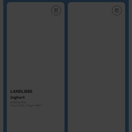
LANDLIEBE
Joghurt
je 500-g-Glas
(1 kg = 2.22) / (1 kg = 1.98)**