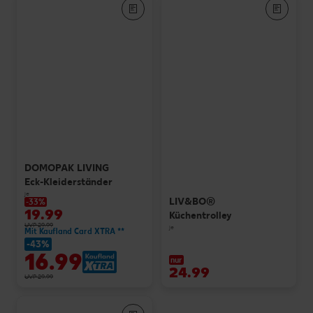
DOMOPAK LIVING
Eck-Kleiderständer
je
LIV&BO®
-33%
19.99
Küchentrolley
UVP 29.99
je
Mit Kaufland Card XTRA **
-43%
16.99
nur
24.99
UVP 29.99