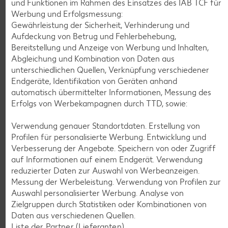
und Funktionen im Rahmen des Einsatzes des IAB TCF für
Gültig vom 06.08. bis 12.08.
Werbung und Erfolgsmessung:
Gewährleistung der Sicherheit, Verhinderung und
Aufdeckung von Betrug und Fehlerbehebung,
Bereitstellung und Anzeige von Werbung und Inhalten,
KNÜLLER
Abgleichung und Kombination von Daten aus
unterschiedlichen Quellen, Verknüpfung verschiedener
Endgeräte, Identifikation von Geräten anhand
automatisch übermittelter Informationen, Messung des
Erfolgs von Werbekampagnen durch TTD, sowie:
K-CLASSIC
.
Maxx XXL
Verwendung genauer Standortdaten. Erstellung von
je 6 - 12 St. = 398 - 560-ml-Packg.
je 8 St. = 800-ml-Großpackg.
Profilen für personalisierte Werbung. Entwicklung und
(1 l = 5.34 - 7.52)
(1 l = 3.74)
nur
nur
Verbesserung der Angebote. Speichern von oder Zugriff
2.99
2.99
auf Informationen auf einem Endgerät. Verwendung
reduzierter Daten zur Auswahl von Werbeanzeigen.
Messung der Werbeleistung. Verwendung von Profilen zur
Auswahl personalisierter Werbung. Analyse von
Zielgruppen durch Statistiken oder Kombinationen von
Daten aus verschiedenen Quellen.
Liste der Partner (Lieferanten)