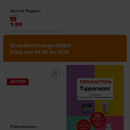
Apricot Peppers
je 100 g
nur
1.59
Grundnahrungsmittel
Gültig vom 06.08. bis 12.08.
AKTION
Flammkuchen