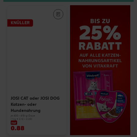
KNÜLLER
JOSI CAT oder JOSI DOG
Katzen- oder
Hundenahrung
je 400 - 415-g-Dose
(1 kg = 2.12 - 2.20)
nur
0.88