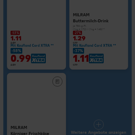
MILRAM
Buttermilch-Drink
je 750-g-Fl.
(1 kg = 1.72) / (1 kg = 1.48)**
-53%
-27%
1.11
1.29
2.39
1.79
Mit Kaufland Card XTRA **
Mit Kaufland Card XTRA **
-58%
-37%
0.99
1.11
2.39
1.79
MILRAM
Weitere Angebote anzeigen
Körniger Frischkäse