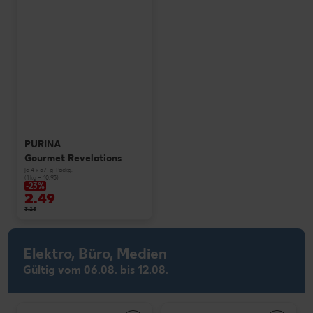
PURINA
Gourmet Revelations
je 4 x 57-g-Packg.
(1 kg = 10.93)
-23%
2.49
3.25
Elektro, Büro, Medien
Gültig vom 06.08. bis 12.08.