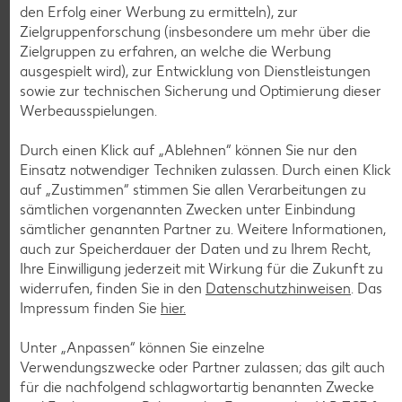
nur
den Erfolg einer Werbung zu ermitteln), zur
1.29
Zielgruppenforschung (insbesondere um mehr über die
Diese Artikel findest du an unserer
Zielgruppen zu erfahren, an welche die Werbung
ausgespielt wird), zur Entwicklung von Dienstleistungen
Frischetheke
sowie zur technischen Sicherung und Optimierung dieser
Werbeausspielungen.
Durch einen Klick auf „Ablehnen“ können Sie nur den
Einsatz notwendiger Techniken zulassen. Durch einen Klick
auf „Zustimmen“ stimmen Sie allen Verarbeitungen zu
sämtlichen vorgenannten Zwecken unter Einbindung
sämtlicher genannten Partner zu. Weitere Informationen,
Weitere Angebote anzeigen
auch zur Speicherdauer der Daten und zu Ihrem Recht,
ROYAL ORANGE
Ihre Einwilligung jederzeit mit Wirkung für die Zukunft zu
Maasdam
widerrufen, finden Sie in den
Datenschutzhinweisen
. Das
je 100 g
-56%
Impressum finden Sie
hier.
0.69
1.59
Unter „Anpassen“ können Sie einzelne
Verwendungszwecke oder Partner zulassen; das gilt auch
für die nachfolgend schlagwortartig benannten Zwecke
Tiefkühlkost