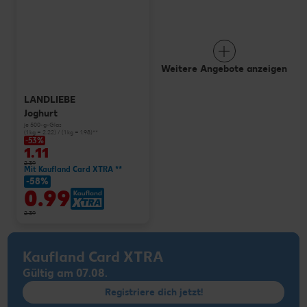
Weitere Angebote anzeigen
LANDLIEBE
Joghurt
je 500-g-Glas
(1 kg = 2.22) / (1 kg = 1.98)**
-53%
1.11
2.39
Mit Kaufland Card XTRA **
-58%
0.99
2.39
Kaufland Card XTRA
Gültig am 07.08.
Registriere dich jetzt!