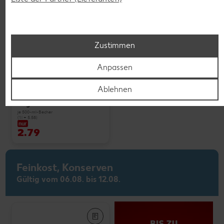
Zustimmen
Weitere Angebote anzeigen
Anpassen
Ablehnen
K-PLANT BASED
Veganes Eis
je 500-ml-Becher
(1 l = 5.58)
nur
2.79
Feinkost, Konserven
Gültig vom 06.08. bis 12.08.