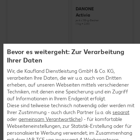
DANONE
Activia
je 4 x 115-g-Becher
(1 kg = 2.81)
Bevor es weitergeht: Zur Verarbeitung
Ihrer Daten
Wir, die Kaufland Dienstleistung GmbH & Co. KG,
verarbeiten Ihre Daten, die wir u.a. auch von Dritten
erheben, auf unseren Webseiten mittels verschiedener
Techniken, mit denen eine Speicherung und ein Zugriff
auf Informationen in Ihrem Endgerät erfolgt.
Diese sind teilweise technisch notwendig oder werden mit
Ihrer Zustimmung - auch durch Partner (u.a. als
separat
oder
gemeinsam Verantwortliche
) - für komfortable
Webseiteneinstellungen, zur Statistik-Erstellung oder für
personalisierte Werbung verwendet; im Zusammenhang
SCHWARZWALDMILCH
mit dem IAB TCF von insgesamt
4
Werbepartnern.