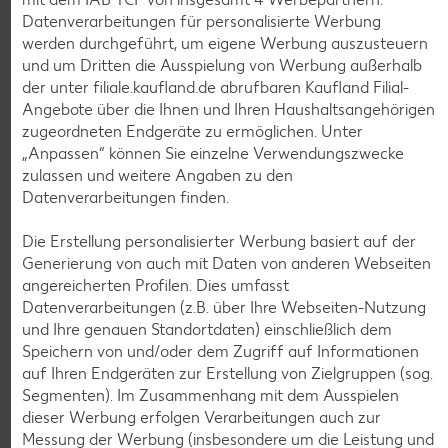
Bioland frische Vollmilch,
Datenverarbeitungen für personalisierte Werbung
3,8 % Fett
werden durchgeführt, um eigene Werbung auszusteuern
je 1-l-Packg.
und um Dritten die Ausspielung von Werbung außerhalb
nur
nur
1.59
1.29
der unter filiale.kaufland.de abrufbaren Kaufland Filial-
Angebote über die Ihnen und Ihren Haushaltsangehörigen
zugeordneten Endgeräte zu ermöglichen. Unter
„Anpassen“ können Sie einzelne Verwendungszwecke
zulassen und weitere Angaben zu den
Datenverarbeitungen finden.
Die Erstellung personalisierter Werbung basiert auf der
Generierung von auch mit Daten von anderen Webseiten
angereicherten Profilen. Dies umfasst
Datenverarbeitungen (z.B. über Ihre Webseiten-Nutzung
Weitere Angebote anzeigen
und Ihre genauen Standortdaten) einschließlich dem
Speichern von und/oder dem Zugriff auf Informationen
K-TAKE IT VEGGIE
auf Ihren Endgeräten zur Erstellung von Zielgruppen (sog.
Veganer Cocogurt vegan,
Segmenten). Im Zusammenhang mit dem Ausspielen
versch. Sorten
dieser Werbung erfolgen Verarbeitungen auch zur
je 400-g-Becher
Messung der Werbung (insbesondere um die Leistung und
(1 kg = 3.23)