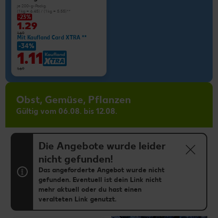
je 200-g-Packg.
(1 kg = 6.45) / (1 kg = 5.55)**
-23%
1.29
1.69
Mit Kaufland Card XTRA **
-34%
1.11
1.69
Obst, Gemüse, Pflanzen
Gültig vom 06.08. bis 12.08.
Die Angebote wurde leider
nicht gefunden!
Das angeforderte Angebot wurde nicht
gefunden. Eventuell ist dein Link nicht
mehr aktuell oder du hast einen
veralteten Link genutzt.