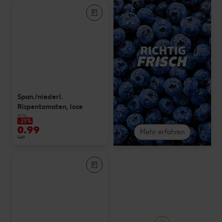
Span./niederl.
Rispentomaten, lose
je kg
-23%
0.99
Mehr erfahren
1.29