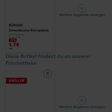
Weitere Angebote anzeigen
BÜRGER
Schwäbische Eierspätzle
je 400-g-Packg.
(1 kg = 4.48)
-28%
1.79
2.49
Diese Artikel findest du an unserer
Frischetheke
KNÜLLER
Weitere Angebote anzeigen