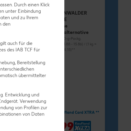
assen. Durch einen Klick
en unter Einbindung
RÜGENWALDER
Daten und zu Ihrem
MÜHLE
in den
Vegane
Wurstalternative
je 70 - 80-g-Packg.
ilt auch für die
(1 kg = 13.88 - 15.86) / (1 kg =
es des IAB TCF für
12.38 - 14.15)**
ebung, Bereitstellung
nterschiedlichen
omatisch übermittelter
ng. Entwicklung und
-34%
1.11
 Endgerät. Verwendung
ndung von Profilen zur
1.69
Mit Kaufland Card XTRA **
mbinationen von Daten
nd Card XTRA **
-41%
0.99
9
*