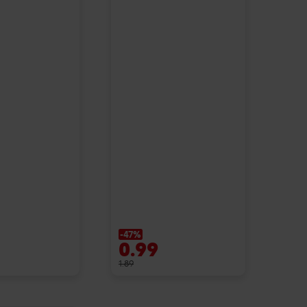
-47%
0.99
1.89