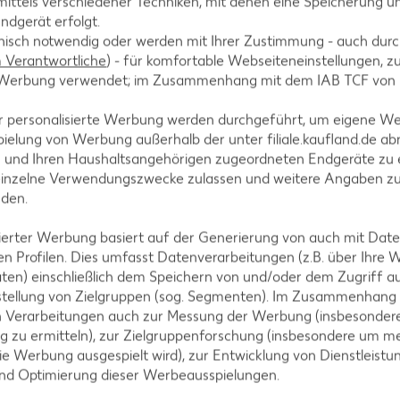
ittels verschiedener Techniken, mit denen eine Speicherung un
ndgerät erfolgt.
hnisch notwendig oder werden mit Ihrer Zustimmung - auch durch
Verantwortliche
) - für komfortable Webseiteneinstellungen, zur
te Werbung verwendet; im Zusammenhang mit dem IAB TCF von
A
r personalisierte Werbung werden durchgeführt, um eigene W
ielung von Werbung außerhalb der unter filiale.kaufland.de abr
n und Ihren Haushaltsangehörigen zugeordneten Endgeräte zu 
einzelne Verwendungszwecke zulassen und weitere Angaben z
nden.
AKTION
isierter Werbung basiert auf der Generierung von auch mit Dat
n Profilen. Dies umfasst Datenverarbeitungen (z.B. über Ihre
IGLO
ten) einschließlich dem Speichern von und/oder dem Zugriff a
Backfisc
stellung von Zielgruppen (sog. Segmenten). Im Zusammenhang
oder Fil
n Verarbeitungen auch zur Messung der Werbung (insbesondere
je 480 - 728
g zu ermitteln), zur Zielgruppenforschung (insbesondere um me
(1 kg = 6.10 -
ie Werbung ausgespielt wird), zur Entwicklung von Dienstleistu
- 8.32)**
MILRAM
und Optimierung dieser Werbeausspielungen.
Körniger Frischkäse