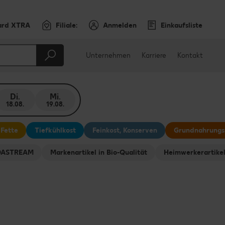
ard XTRA
Filiale:
Anmelden
Einkaufsliste
Unternehmen
Karriere
Kontakt
Di.
Mi.
18.08.
19.08.
 Fette
Tiefkühlkost
Feinkost, Konserven
Grundnahrungs
ODASTREAM
Markenartikel in Bio-Qualität
Heimwerkerartike