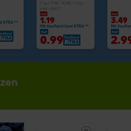
(1 kg = 7.94 - 10.35) / (1 kg =
6.60 - 8.61)**
nur
nur
1.19
3.49
rd XTRA **
Mit Kaufland Card XTRA **
Mit Kaufla
nur
nur
0.99
2.9
nzen