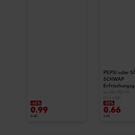
PEPSI oder 
SCHWAP
Erfrischungs
je 1,25-l-PET-Fl.
(1 l = 0.53)
-60%
-55%
0.99
0.66
2.49
1.49