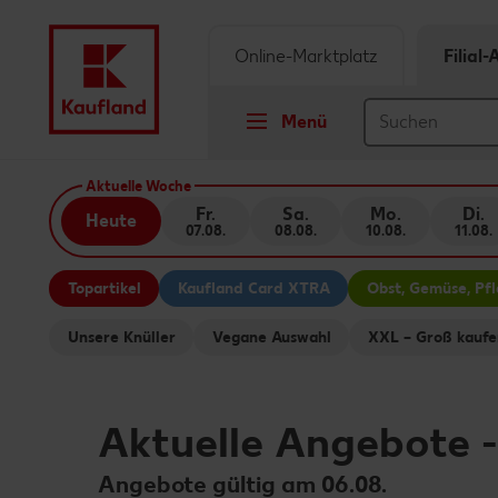
Online-Marktplatz
Filial
Menü
Springe zu
Aktuelle Woche
Fr.
Sa.
Mo.
Di.
Heute
07.08.
08.08.
10.08.
11.08.
Hauptinhalt
Topartikel
Kaufland Card XTRA
Obst, Gemüse, Pf
Footer
Unsere Knüller
Vegane Auswahl
XXL – Groß kaufe
Schwebender Seitenbereich
Aktuelle Angebote
Angebote gültig am 06.08.