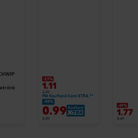
SCHWIP
-53%
1.11
getränk
2.39
Mit Kaufland Card XTRA **
-58%
-49%
0.99
1.77
2.39
3.49