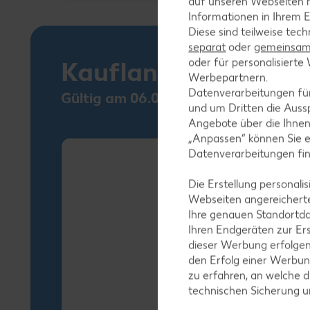
auf unseren Webseiten m
Informationen in Ihrem E
Diese sind teilweise tec
separat
oder
gemeinsam 
oder für personalisier
Kaufland Card XTR
Werbepartnern.
Datenverarbeitungen fü
Gültig am 06.08.
und um Dritten die Aussp
Angebote über die Ihne
„Anpassen“ können Sie 
Datenverarbeitungen fi
Die Erstellung personal
Webseiten angereicherte
Ihre genauen Standortda
Ihren Endgeräten zur Er
dieser Werbung erfolge
den Erfolg einer Werbun
zu erfahren, an welche d
technischen Sicherung 