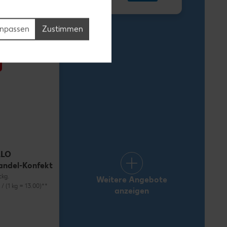
1.69
npassen
Zustimmen
LLO
andel-Konfekt
ckg.
Weitere Angebote
) / (1 kg = 13.00)**
anzeigen