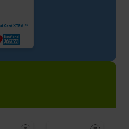
nd Card XTRA **
9