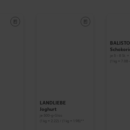
BALISTO
Schokori
je 5 - 8 St. 
(1 kg = 7.08 -
LANDLIEBE
Joghurt
je 500-g-Glas
(1 kg = 2.22) / (1 kg = 1.98)**