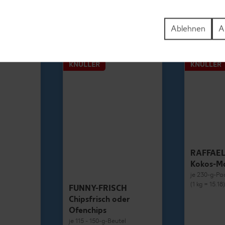
1.69
Ablehnen
A
KNÜLLER
KNÜLLER
RAFFAE
Kokos-M
je 230-g-Pa
(1 kg = 15.18
FUNNY-FRISCH
Chipsfrisch oder
Ofenchips
je 115 - 150-g-Beutel