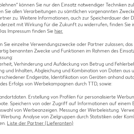
je 200-g-Packg.
blehnen“ können Sie nur den Einsatz notwendiger Techniken zul
(1 kg = 6.45) / (1 kg = 5.55)**
n Sie allen Verarbeitungen zu sämtlichen vorgenannten Zweck
rtner zu. Weitere Informationen, auch zur Speicherdauer der 
jederzeit mit Wirkung für die Zukunft zu widerrufen, finden Sie 
 Das Impressum finden Sie
hier.
 Sie einzelne Verwendungszwecke oder Partner zulassen; das g
artig benannten Zwecke und Funktionen im Rahmen des Einsatz
ssung:
erheit, Verhinderung und Aufdeckung von Betrug und Fehlerbeh
g und Inhalten, Abgleichung und Kombination von Daten aus u
rschiedener Endgeräte, Identifikation von Geräten anhand aut
rink
 des Erfolgs von Werbekampagnen durch TTD, sowie:
 = 1.48)**
dortdaten. Erstellung von Profilen für personalisierte Werbu
-23%
1.29
ote. Speichern von oder Zugriff auf Informationen auf einem
nur
uswahl von Werbeanzeigen. Messung der Werbeleistung. Verwe
4.44
*
1.69
rd XTRA **
Mit Kaufland Card XTRA **
r Werbung. Analyse von Zielgruppen durch Statistiken oder Ko
Mit Kaufla
-34%
len.
Liste der Partner (Lieferanten)
nur
1.11
3.9