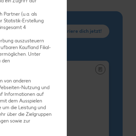
d ein Zugriff auf
 Partner (u.a. als
 Statistik-Erstellung
 insgesamt
4
Registriere dich jetzt!
erbung auszusteuern
ufbaren Kaufland Filial-
ermöglichen. Unter
u den
en von anderen
 Webseiten-Nutzung und
uf Informationen auf
h-Stäbchen
 mit dem Ausspielen
egro XXL
 um die Leistung und
-g-Packg.
hr über die Zielgruppen
 9.25) / (1 kg = 5.49
ngen sowie zur