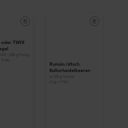
 oder TWIX
egel
= 148 - 250-g-Packg.
 11.96)
Rumän./dtsch.
Kulturheidelbeeren
je 125-g-Schale
(1 kg = 7.92)