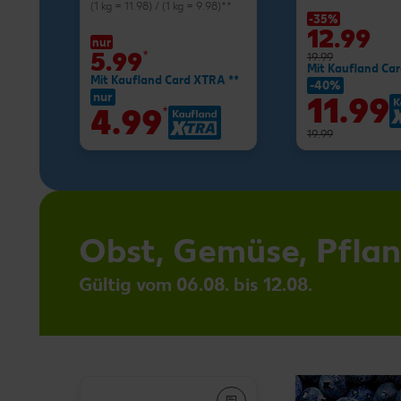
(1 kg = 11.98) / (1 kg = 9.98)**
-35%
12.99
nur
5.99
*
19.99
Mit Kaufland Ca
Mit Kaufland Card XTRA **
-40%
nur
11.99
4.99
*
19.99
Obst, Gemüse, Pfla
Gültig vom 06.08. bis 12.08.