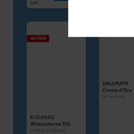
2.39
1.79
AKTION
DALLMAYR
Crema d'Oro
je 1-kg-Packg.
K-CLASSIC
Walnusskerne XXL
je 500-g-Großpackg.