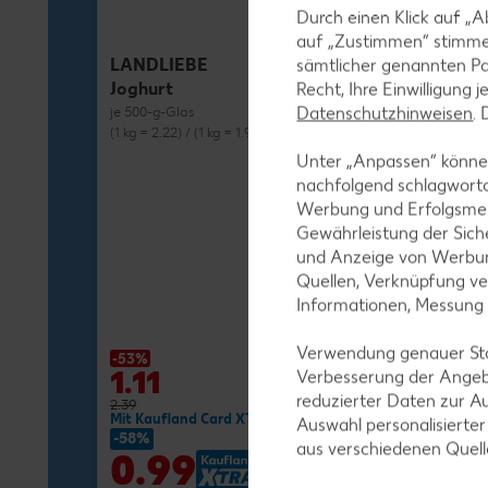
Durch einen Klick auf „A
auf „Zustimmen“ stimme
LANDLIEBE
sämtlicher genannten Pa
Joghurt
Recht, Ihre Einwilligung 
Datenschutzhinweisen
.
je 500-g-Glas
(1 kg = 2.22) / (1 kg = 1.98)**
Unter „Anpassen“ können
nachfolgend schlagwort
Werbung und Erfolgsme
Gewährleistung der Sich
und Anzeige von Werbun
MILRAM
Quellen, Verknüpfung ve
Buttermilch-D
Informationen, Messung
je 750-g-Fl.
(1 kg = 1.72) / (1 kg
Verwendung genauer Stan
-53%
-27%
1.11
1.29
Verbesserung der Angeb
reduzierter Daten zur A
2.39
1.79
Mit Kaufland Card XTRA **
Mit Kaufland Ca
Auswahl personalisierte
-58%
-37%
aus verschiedenen Quel
0.99
1.11