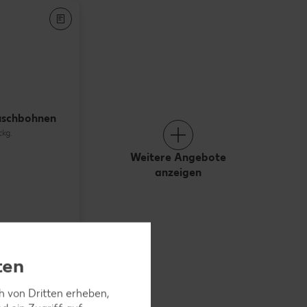
uschbohnen
ckg.
Weitere Angebote
anzeigen
ten
ch von Dritten erheben,