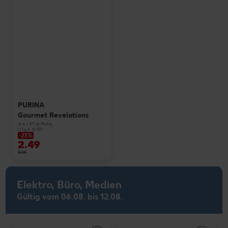
PURINA
Gourmet Revelations
je 4 x 57-g-Packg.
(1 kg = 10.93)
-23%
2.49
3.25
Elektro, Büro, Medien
Gültig vom 06.08. bis 12.08.