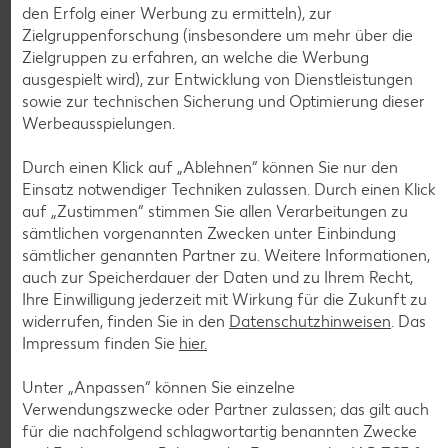
nur
den Erfolg einer Werbung zu ermitteln), zur
1.29
Zielgruppenforschung (insbesondere um mehr über die
Diese Artikel findest du an unserer
Zielgruppen zu erfahren, an welche die Werbung
ausgespielt wird), zur Entwicklung von Dienstleistungen
Frischetheke
sowie zur technischen Sicherung und Optimierung dieser
Werbeausspielungen.
Durch einen Klick auf „Ablehnen“ können Sie nur den
Einsatz notwendiger Techniken zulassen. Durch einen Klick
auf „Zustimmen“ stimmen Sie allen Verarbeitungen zu
sämtlichen vorgenannten Zwecken unter Einbindung
sämtlicher genannten Partner zu. Weitere Informationen,
Weitere Angebote anzeigen
auch zur Speicherdauer der Daten und zu Ihrem Recht,
ROYAL ORANGE
Ihre Einwilligung jederzeit mit Wirkung für die Zukunft zu
Maasdam
widerrufen, finden Sie in den
Datenschutzhinweisen
. Das
je 100 g
-56%
Impressum finden Sie
hier.
0.69
1.59
Unter „Anpassen“ können Sie einzelne
Verwendungszwecke oder Partner zulassen; das gilt auch
für die nachfolgend schlagwortartig benannten Zwecke
Tiefkühlkost