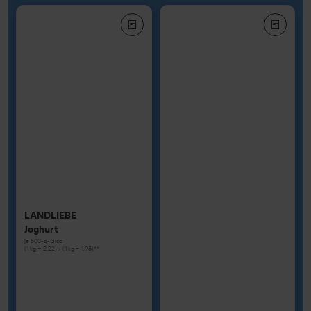
LANDLIEBE
Joghurt
je 500-g-Glas
(1 kg = 2.22) / (1 kg = 1.98)**