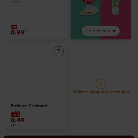
je Stück
nur
0.99
*
Zur Treueaktion
Weitere Angebote anzeigen
Erdbeer-Croissant
je Stück
-28%
0.49
0.69