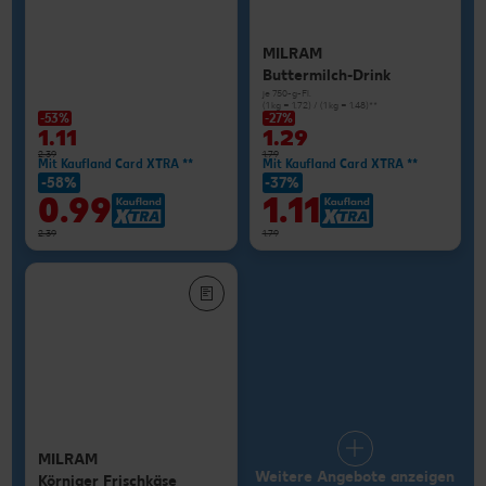
MILRAM
Buttermilch-Drink
je 750-g-Fl.
(1 kg = 1.72) / (1 kg = 1.48)**
-53%
-27%
1.11
1.29
2.39
1.79
Mit Kaufland Card XTRA **
Mit Kaufland Card XTRA **
-58%
-37%
0.99
1.11
2.39
1.79
MILRAM
Weitere Angebote anzeigen
Körniger Frischkäse