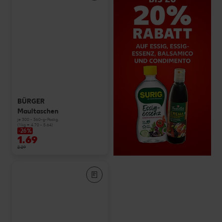
BÜRGER
Maultaschen
je 300 - 360-g-Packg.
(1 kg = 4.70 - 5.64)
-26%
1.69
2.29