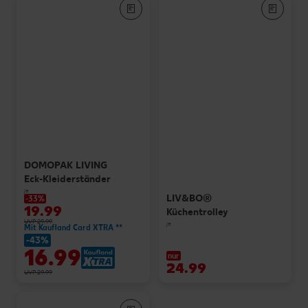
DOMOPAK LIVING
Eck-Kleiderständer
je
LIV&BO®
-33%
19.99
Küchentrolley
UVP 29.99
je
Mit Kaufland Card XTRA **
-43%
16.99
nur
24.99
UVP 29.99