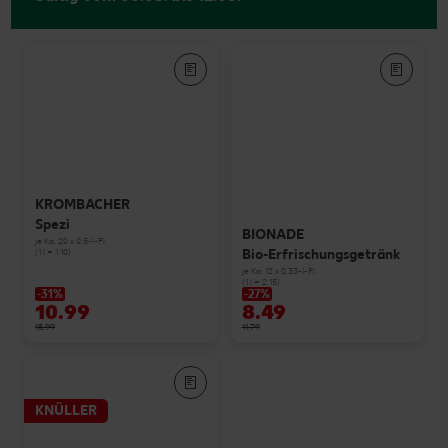
KROMBACHER
Spezi
BIONADE
je Ka. 20 x 0,5-l-Fl.
Bio-Erfrischungsgetränk
(1 l = 1.10)
je Ka. 12 x 0,33-l-Fl.
(1 l = 2.15)
-31%
-27%
10.99
8.49
15.99
11.79
KNÜLLER