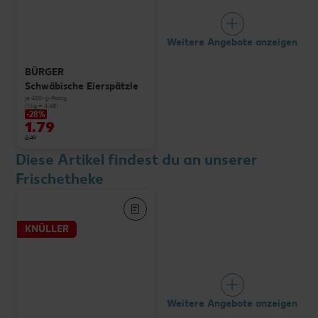
Weitere Angebote anzeigen
BÜRGER
Schwäbische Eierspätzle
je 400-g-Packg.
(1 kg = 4.48)
-28%
1.79
2.49
Diese Artikel findest du an unserer
Frischetheke
KNÜLLER
Weitere Angebote anzeigen