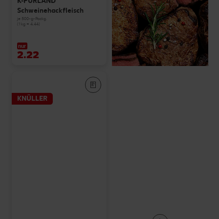
K-PURLAND
Schweinehackfleisch
je 500-g-Packg.
(1 kg = 4.44)
nur
2.22
KNÜLLER