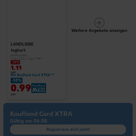
Weitere Angebote anzeigen
LANDLIEBE
Joghurt
je 500-g-Glas
(1 kg = 2.22) / (1 kg = 1.98)**
-53%
1.11
2.39
Mit Kaufland Card XTRA **
-58%
0.99
2.39
Kaufland Card XTRA
Gültig am 06.08.
Registriere dich jetzt!