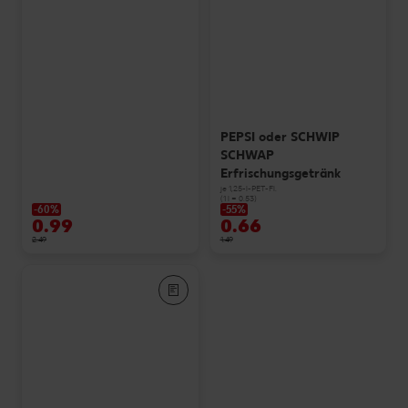
PEPSI oder SCHWIP
SCHWAP
Erfrischungsgetränk
je 1,25-l-PET-Fl.
(1 l = 0.53)
-60%
-55%
0.99
0.66
2.49
1.49