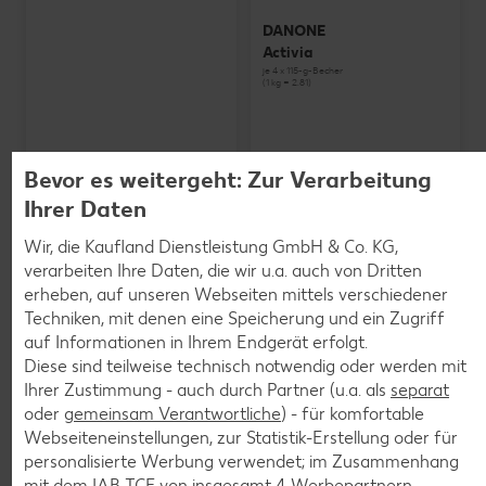
DANONE
Activia
je 4 x 115-g-Becher
(1 kg = 2.81)
Bevor es weitergeht: Zur Verarbeitung
Ihrer Daten
Wir, die Kaufland Dienstleistung GmbH & Co. KG,
verarbeiten Ihre Daten, die wir u.a. auch von Dritten
erheben, auf unseren Webseiten mittels verschiedener
Techniken, mit denen eine Speicherung und ein Zugriff
auf Informationen in Ihrem Endgerät erfolgt.
Diese sind teilweise technisch notwendig oder werden mit
Ihrer Zustimmung - auch durch Partner (u.a. als
separat
oder
gemeinsam Verantwortliche
) - für komfortable
Webseiteneinstellungen, zur Statistik-Erstellung oder für
personalisierte Werbung verwendet; im Zusammenhang
SCHWARZWALDMILCH
mit dem IAB TCF von insgesamt
4
Werbepartnern.