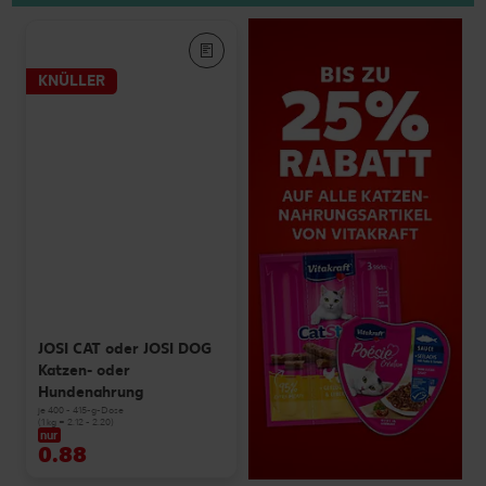
KNÜLLER
JOSI CAT oder JOSI DOG
Katzen- oder
Hundenahrung
je 400 - 415-g-Dose
(1 kg = 2.12 - 2.20)
nur
0.88