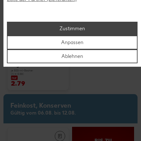
Zustimmen
Weitere Angebote anzeigen
Anpassen
Ablehnen
K-PLANT BASED
Veganes Eis
je 500-ml-Becher
(1 l = 5.58)
nur
2.79
Feinkost, Konserven
Gültig vom 06.08. bis 12.08.