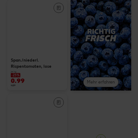
Span./niederl.
Rispentomaten, lose
je kg
-23%
0.99
Mehr erfahren
1.29