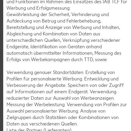
und Funktionen im Rahmen des Einsatzes des IAB TCF für
Gültig vom 06.08. bis 12.08.
Werbung und Erfolgsmessung:
Gewährleistung der Sicherheit, Verhinderung und
Aufdeckung von Betrug und Fehlerbehebung,
Bereitstellung und Anzeige von Werbung und Inhalten,
KNÜLLER
Abgleichung und Kombination von Daten aus
unterschiedlichen Quellen, Verknüpfung verschiedener
Endgeräte, Identifikation von Geräten anhand
automatisch übermittelter Informationen, Messung des
Erfolgs von Werbekampagnen durch TTD, sowie:
K-CLASSIC
.
Maxx XXL
Verwendung genauer Standortdaten. Erstellung von
je 6 - 12 St. = 398 - 560-ml-Packg.
je 8 St. = 800-ml-Großpackg.
Profilen für personalisierte Werbung. Entwicklung und
(1 l = 5.34 - 7.52)
(1 l = 3.74)
nur
nur
Verbesserung der Angebote. Speichern von oder Zugriff
2.99
2.99
auf Informationen auf einem Endgerät. Verwendung
reduzierter Daten zur Auswahl von Werbeanzeigen.
Messung der Werbeleistung. Verwendung von Profilen zur
Auswahl personalisierter Werbung. Analyse von
Zielgruppen durch Statistiken oder Kombinationen von
Daten aus verschiedenen Quellen.
Liste der Partner (Lieferanten)