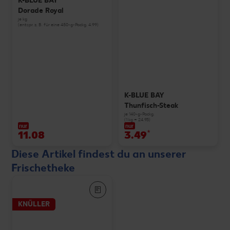
K-BLUE BAY
Dorade Royal
je kg
(entspr. z. B. für eine 450-g-Packg. 4.99)
K-BLUE BAY
Thunfisch-Steak
je 140-g-Packg.
(1 kg = 24.93)
nur
nur
11.08
3.49
*
Diese Artikel findest du an unserer
Frischetheke
KNÜLLER