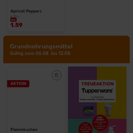
Apricot Peppers
je 100 g
nur
1.59
Grundnahrungsmittel
Gültig vom 06.08. bis 12.08.
AKTION
Flammkuchen