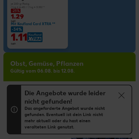
je 200-g-Packg.
(1 kg = 6.45) / (1 kg = 5.55)**
-23%
1.29
1.69
Mit Kaufland Card XTRA **
-34%
1.11
1.69
Obst, Gemüse, Pflanzen
Gültig vom 06.08. bis 12.08.
Die Angebote wurde leider
nicht gefunden!
Das angeforderte Angebot wurde nicht
gefunden. Eventuell ist dein Link nicht
mehr aktuell oder du hast einen
veralteten Link genutzt.