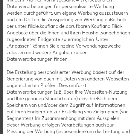
Bioland frische Vollmilch,
Datenverarbeitungen für personalisierte Werbung
3,8 % Fett
werden durchgeführt, um eigene Werbung auszusteuern
je 1-l-Packg.
und um Dritten die Ausspielung von Werbung außerhalb
nur
nur
1.59
1.29
der unter filiale.kaufland.de abrufbaren Kaufland Filial-
Angebote über die Ihnen und Ihren Haushaltsangehörigen
zugeordneten Endgeräte zu ermöglichen. Unter
„Anpassen“ können Sie einzelne Verwendungszwecke
zulassen und weitere Angaben zu den
Datenverarbeitungen finden.
Die Erstellung personalisierter Werbung basiert auf der
Generierung von auch mit Daten von anderen Webseiten
angereicherten Profilen. Dies umfasst
Datenverarbeitungen (z.B. über Ihre Webseiten-Nutzung
Weitere Angebote anzeigen
und Ihre genauen Standortdaten) einschließlich dem
Speichern von und/oder dem Zugriff auf Informationen
K-TAKE IT VEGGIE
auf Ihren Endgeräten zur Erstellung von Zielgruppen (sog.
Veganer Cocogurt vegan,
Segmenten). Im Zusammenhang mit dem Ausspielen
versch. Sorten
dieser Werbung erfolgen Verarbeitungen auch zur
je 400-g-Becher
Messung der Werbung (insbesondere um die Leistung und
(1 kg = 3.23)