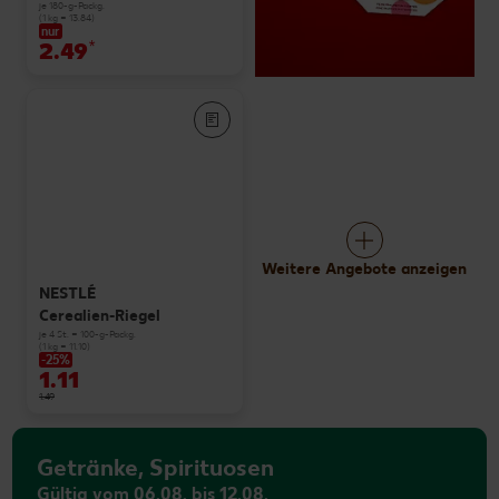
je 180-g-Packg.
(1 kg = 13.84)
nur
2.49
*
Weitere Angebote anzeigen
NESTLÉ
Cerealien-Riegel
je 4 St. = 100-g-Packg.
(1 kg = 11.10)
-25%
1.11
1.49
Getränke, Spirituosen
Gültig vom 06.08. bis 12.08.