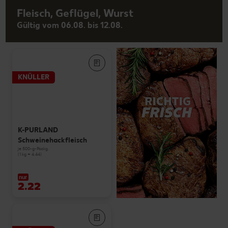
Fleisch, Geflügel, Wurst
Gültig vom 06.08. bis 12.08.
KNÜLLER
K-PURLAND
Schweinehackfleisch
je 500-g-Packg.
(1 kg = 4.44)
nur
2.22