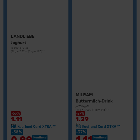
LANDLIEBE
Joghurt
je 500-g-Glas
(1 kg = 2.22) / (1 kg = 1.98)**
MILRAM
Buttermilch-Drink
je 750-g-Fl.
(1 kg = 1.72) / (1 kg = 1.48)**
-53%
-27%
1.11
1.29
2.39
1.79
Mit Kaufland Card XTRA **
Mit Kaufland Card XTRA **
-58%
-37%