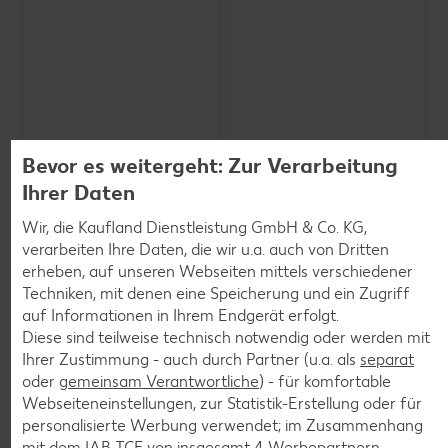
Bevor es weitergeht: Zur Verarbeitung
Ihrer Daten
Wir, die Kaufland Dienstleistung GmbH & Co. KG,
verarbeiten Ihre Daten, die wir u.a. auch von Dritten
SCHWARZWALDMILCH
Bioland frische Vollmilch,
erheben, auf unseren Webseiten mittels verschiedener
3,8 % Fett
Techniken, mit denen eine Speicherung und ein Zugriff
je 1-l-Packg.
auf Informationen in Ihrem Endgerät erfolgt.
nur
nur
1.59
1.29
Diese sind teilweise technisch notwendig oder werden mit
Ihrer Zustimmung - auch durch Partner (u.a. als
separat
oder
gemeinsam Verantwortliche
) - für komfortable
Webseiteneinstellungen, zur Statistik-Erstellung oder für
personalisierte Werbung verwendet; im Zusammenhang
mit dem IAB TCF von insgesamt
4
Werbepartnern.