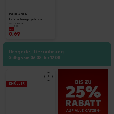
PAULANER
Erfrischungsgetränk
je 0,33-l-Dose
(1 l = 2.10)
nur
0.69
Drogerie, Tiernahrung
Gültig vom 06.08. bis 12.08.
KNÜLLER