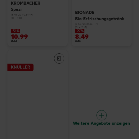
KROMBACHER
Spezi
BIONADE
je Ka. 20 x 0,5-l-Fl.
Bio-Erfrischungsgetränk
(1 l = 1.10)
je Ka. 12 x 0,33-l-Fl.
(1 l = 2.15)
-31%
-27%
10.99
8.49
15.99
11.79
KNÜLLER
Weitere Angebote anzeigen