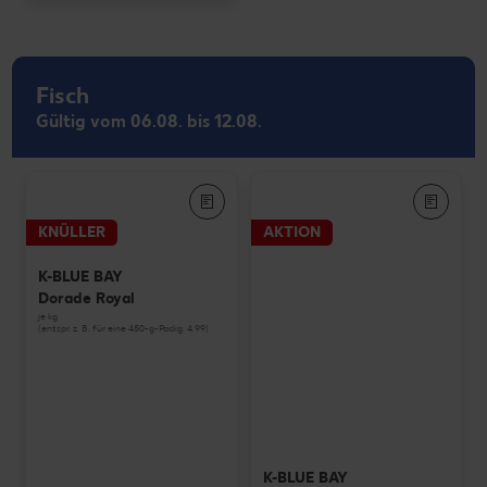
Fisch
Gültig vom 06.08. bis 12.08.
KNÜLLER
AKTION
K-BLUE BAY
Dorade Royal
je kg
(entspr. z. B. für eine 450-g-Packg. 4.99)
K-BLUE BAY