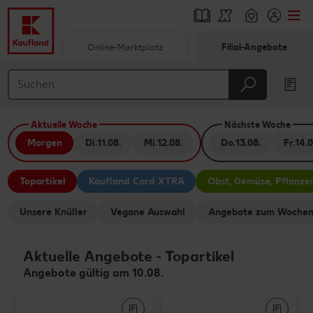
Online-Marktplatz
Filial-Angebote
Springe zu
Hauptinhalt
Aktuelle Woche
Nächste Woche
Footer
Morgen
Di.
11.08.
Mi.
12.08.
Do.
13.08.
Fr.
14.0
Schwebender Seitenbereich
Topartikel
Kaufland Card XTRA
Obst, Gemüse, Pflanze
Unsere Knüller
Vegane Auswahl
Angebote zum Wochen
Aktuelle Angebote
-
Topartikel
Angebote gültig am 10.08.