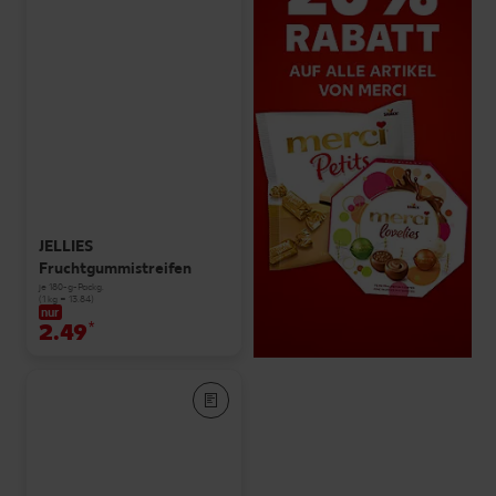
JELLIES
Fruchtgummistreifen
je 180-g-Packg.
(1 kg = 13.84)
nur
2.49
*