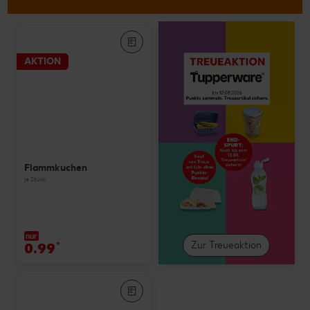
AKTION
Flammkuchen
je Stück
nur
0.99
*
Zur Treueaktion