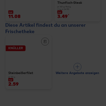
Thunfisch-Steak
je 140-g-Packg.
(1 kg = 24.93)
nur
nur
11.08
3.49
*
Diese Artikel findest du an unserer
Frischetheke
KNÜLLER
Weitere Angebote anzeigen
Steinbeißerfilet
je 100 g
nur
2.59