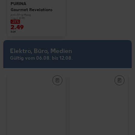
PURINA
Gourmet Revelations
je 4 x 57-g-Packg.
(1 kg = 10.93)
-23%
2.49
3.25
Elektro, Büro, Medien
Gültig vom 06.08. bis 12.08.