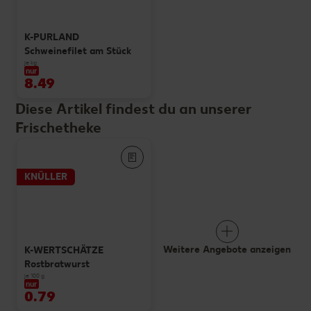
K-PURLAND
Schweinefilet am Stück
je kg
nur
8.49
Diese Artikel findest du an unserer
Frischetheke
KNÜLLER
Weitere Angebote anzeigen
K-WERTSCHÄTZE
Rostbratwurst
je 100 g
nur
0.79