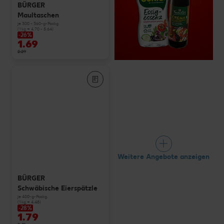
BÜRGER
Maultaschen
je 300 - 360-g-Packg.
(1 kg = 4.70 - 5.64)
-26%
1.69
2.29
Weitere Angebote anzeigen
BÜRGER
Schwäbische Eierspätzle
je 400-g-Packg.
(1 kg = 4.48)
-28%
1.79