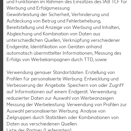
und Funktionen im Rahmen des Einsatzes des IAB TCF für
Werbung und Erfolgsmessung:
K-CLASSIC
.
Gewährleistung der Sicherheit, Verhinderung und
Maxx XXL
je 6 - 12 St. = 398 - 560-ml-Packg.
je 8 St. = 800-ml-Großpackg.
Aufdeckung von Betrug und Fehlerbehebung,
(1 l = 5.34 - 7.52)
(1 l = 3.74)
nur
nur
Bereitstellung und Anzeige von Werbung und Inhalten,
2.99
2.99
Abgleichung und Kombination von Daten aus
unterschiedlichen Quellen, Verknüpfung verschiedener
Endgeräte, Identifikation von Geräten anhand
automatisch übermittelter Informationen, Messung des
Erfolgs von Werbekampagnen durch TTD, sowie:
Verwendung genauer Standortdaten. Erstellung von
Profilen für personalisierte Werbung. Entwicklung und
Verbesserung der Angebote. Speichern von oder Zugriff
auf Informationen auf einem Endgerät. Verwendung
reduzierter Daten zur Auswahl von Werbeanzeigen.
Messung der Werbeleistung. Verwendung von Profilen zur
Weitere Angebote anzeigen
Auswahl personalisierter Werbung. Analyse von
Zielgruppen durch Statistiken oder Kombinationen von
Daten aus verschiedenen Quellen.
K-PLANT BASED
Liste der Partner (Lieferanten)