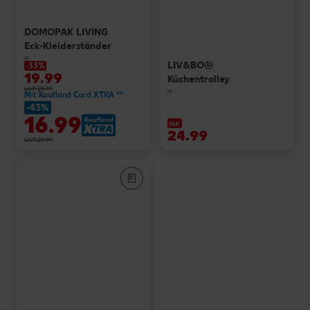
DOMOPAK LIVING
Eck-Kleiderständer
je
LIV&BO®
-33%
19.99
Küchentrolley
UVP 29.99
je
Mit Kaufland Card XTRA **
-43%
16.99
nur
24.99
UVP 29.99