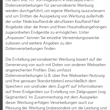
Datenverarbeitungen für personalisierte Werbung
werden durchgeführt, um eigene Werbung auszusteuern
und um Dritten die Ausspielung von Werbung außerhalb
der unter filiale.kaufland.de abrufbaren Kaufland Filial-
Angebote über die Ihnen und Ihren Haushaltsangehörigen
Weitere Angebote anzeigen
zugeordneten Endgeräte zu ermöglichen. Unter
„Anpassen“ können Sie einzelne Verwendungszwecke
zulassen und weitere Angaben zu den
K-TAKE IT VEGGIE
Datenverarbeitungen finden.
Veganer Cocogurt vegan,
versch. Sorten
je 400-g-Becher
Die Erstellung personalisierter Werbung basiert auf der
(1 kg = 3.23)
nur
Generierung von auch mit Daten von anderen Webseiten
1.29
angereicherten Profilen. Dies umfasst
Datenverarbeitungen (z.B. über Ihre Webseiten-Nutzung
Diese Artikel findest du an unserer
und Ihre genauen Standortdaten) einschließlich dem
Frischetheke
Speichern von und/oder dem Zugriff auf Informationen
auf Ihren Endgeräten zur Erstellung von Zielgruppen (sog.
Segmenten). Im Zusammenhang mit dem Ausspielen
dieser Werbung erfolgen Verarbeitungen auch zur
Messung der Werbung (insbesondere um die Leistung und