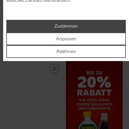
Veganes Eis
je 500-ml-Becher
(1 l = 5.58)
nur
2.79
Zustimmen
Anpassen
Feinkost, Konserven
Gültig vom 06.08. bis 12.08.
Ablehnen