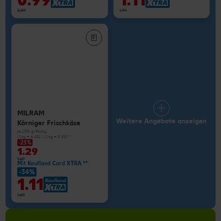
0.99
1.11
2.39
1.79
MILRAM
Weitere Angebote anzeigen
Körniger Frischkäse
je 200-g-Packg.
(1 kg = 6.45) / (1 kg = 5.55)**
-23%
1.29
1.69
Mit Kaufland Card XTRA **
-34%
1.11
1.69