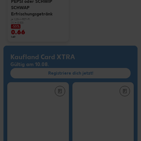
PEPSI oder SCHWIP
SCHWAP
Erfrischungsgetränk
je 1,25-l-PET-Fl.
(1 l = 0.53)
-55%
0.66
1.49
Kaufland Card XTRA
Gültig am 10.08.
Registriere dich jetzt!