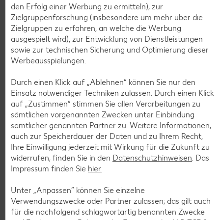
den Erfolg einer Werbung zu ermitteln), zur
Zielgruppenforschung (insbesondere um mehr über die
Zielgruppen zu erfahren, an welche die Werbung
Weitere Angebote anzeigen
ausgespielt wird), zur Entwicklung von Dienstleistungen
ROYAL ORANGE
sowie zur technischen Sicherung und Optimierung dieser
Maasdam
Werbeausspielungen.
je 100 g
-56%
0.69
Durch einen Klick auf „Ablehnen“ können Sie nur den
1.59
Einsatz notwendiger Techniken zulassen. Durch einen Klick
auf „Zustimmen“ stimmen Sie allen Verarbeitungen zu
sämtlichen vorgenannten Zwecken unter Einbindung
Tiefkühlkost
sämtlicher genannten Partner zu. Weitere Informationen,
Gültig vom 06.08. bis 12.08.
auch zur Speicherdauer der Daten und zu Ihrem Recht,
Ihre Einwilligung jederzeit mit Wirkung für die Zukunft zu
widerrufen, finden Sie in den
Datenschutzhinweisen
. Das
Impressum finden Sie
hier.
KNÜLLER
Unter „Anpassen“ können Sie einzelne
Verwendungszwecke oder Partner zulassen; das gilt auch
für die nachfolgend schlagwortartig benannten Zwecke