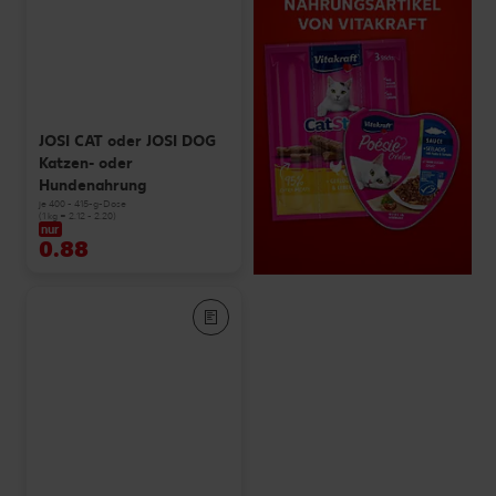
JOSI CAT oder JOSI DOG
Katzen- oder
Hundenahrung
je 400 - 415-g-Dose
(1 kg = 2.12 - 2.20)
nur
0.88