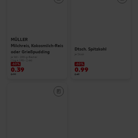
MÜLLER
Milchreis, Kokosmilch-Reis
Dtsch. Spitzkohl
oder Grießpudding
je Stück
je 160 - 200-g-Becher
(1 kg = 1.95 - 2.44)
-60%
-60%
0.39
0.99
0.99
2.49