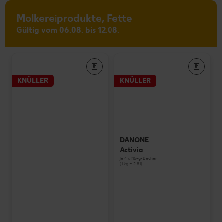
Molkereiprodukte, Fette
Gültig vom 06.08. bis 12.08.
KNÜLLER
KNÜLLER
DANONE
Activia
je 4 x 115-g-Becher
(1 kg = 2.81)