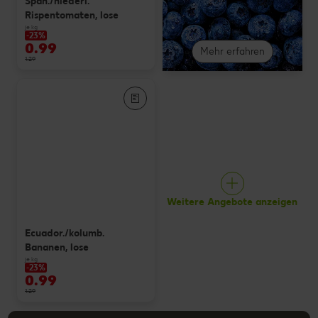
Span./niederl.
Rispentomaten, lose
je kg
-23%
0.99
Mehr erfahren
1.29
Weitere Angebote anzeigen
Ecuador./kolumb.
Bananen, lose
je kg
-23%
0.99
1.29