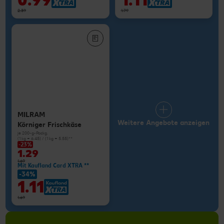
0.99
1.11
2.39
1.79
MILRAM
Weitere Angebote anzeigen
Körniger Frischkäse
je 200-g-Packg.
(1 kg = 6.45) / (1 kg = 5.55)**
-23%
1.29
1.69
Mit Kaufland Card XTRA **
-34%
1.11
1.69