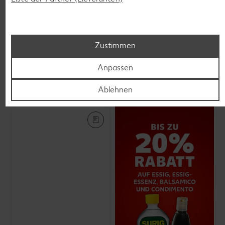
Veganes Eis
je 500-ml-Becher
(1 l = 5.58)
nur
2.79
Zustimmen
Anpassen
Feinkost, Konserven
Gültig vom 06.08. bis 12.08.
Ablehnen