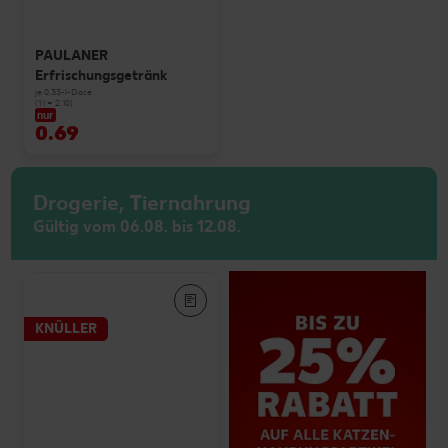
PAULANER
Erfrischungsgetränk
je 0,33-l-Dose
(1 l = 2.10)
nur
0.69
Drogerie, Tiernahrung
Gültig vom 06.08. bis 12.08.
KNÜLLER