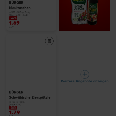
BÜRGER
Maultaschen
je 300 - 360-g-Packg.
(1 kg = 4.70 - 5.64)
-26%
1.69
2.29
Weitere Angebote anzeigen
BÜRGER
Schwäbische Eierspätzle
je 400-g-Packg.
(1 kg = 4.48)
-28%
1.79