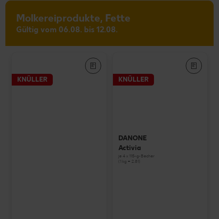
Molkereiprodukte, Fette
Gültig vom 06.08. bis 12.08.
KNÜLLER
KNÜLLER
DANONE
Activia
je 4 x 115-g-Becher
(1 kg = 2.81)