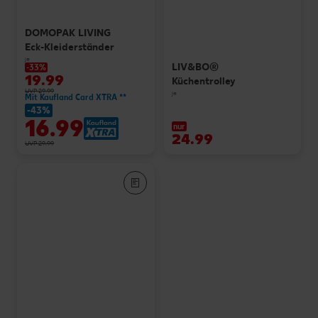
DOMOPAK LIVING
Eck-Kleiderständer
je
LIV&BO®
-33%
19.99
Küchentrolley
UVP 29.99
je
Mit Kaufland Card XTRA **
-43%
16.99
nur
24.99
UVP 29.99