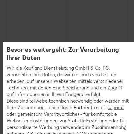
Bevor es weitergeht: Zur Verarbeitung
Ihrer Daten
Wir, die Kaufland Dienstleistung GmbH & Co. KG,
verarbeiten Ihre Daten, die wir u.a. auch von Dritten
SCHWARZWALDMILCH
Bioland frische Vollmilch,
erheben, auf unseren Webseiten mittels verschiedener
3,8 % Fett
Techniken, mit denen eine Speicherung und ein Zugriff
je 1-l-Packg.
auf Informationen in Ihrem Endgerät erfolgt.
nur
nur
1.59
1.29
Diese sind teilweise technisch notwendig oder werden mit
Ihrer Zustimmung - auch durch Partner (u.a. als
separat
oder
gemeinsam Verantwortliche
) - für komfortable
Webseiteneinstellungen, zur Statistik-Erstellung oder für
personalisierte Werbung verwendet; im Zusammenhang
mit dem IAB TCF von insgesamt
4
Werbepartnern.