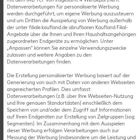
Datenverarbeitungen für personalisierte Werbung
werden durchgeführt, um eigene Werbung auszusteuern
und um Dritten die Ausspielung von Werbung außerhalb
der unter filiale.kaufland.de abrufbaren Kaufland Filial-
Angebote über die Ihnen und Ihren Haushaltsangehörigen
Weitere Angebote anzeigen
zugeordneten Endgeräte zu ermöglichen. Unter
„Anpassen“ können Sie einzelne Verwendungszwecke
zulassen und weitere Angaben zu den
K-TAKE IT VEGGIE
Datenverarbeitungen finden.
Veganer Cocogurt vegan,
versch. Sorten
je 400-g-Becher
Die Erstellung personalisierter Werbung basiert auf der
(1 kg = 3.23)
nur
Generierung von auch mit Daten von anderen Webseiten
1.29
angereicherten Profilen. Dies umfasst
Datenverarbeitungen (z.B. über Ihre Webseiten-Nutzung
Diese Artikel findest du an unserer
und Ihre genauen Standortdaten) einschließlich dem
Frischetheke
Speichern von und/oder dem Zugriff auf Informationen
auf Ihren Endgeräten zur Erstellung von Zielgruppen (sog.
Segmenten). Im Zusammenhang mit dem Ausspielen
dieser Werbung erfolgen Verarbeitungen auch zur
Messung der Werbung (insbesondere um die Leistung und