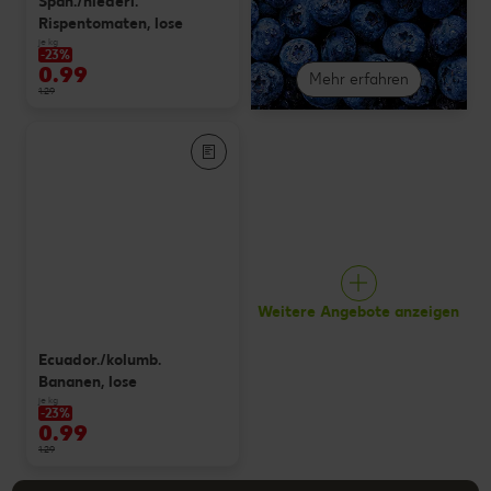
Span./niederl.
Rispentomaten, lose
je kg
-23%
0.99
Mehr erfahren
1.29
Weitere Angebote anzeigen
Ecuador./kolumb.
Bananen, lose
je kg
-23%
0.99
1.29