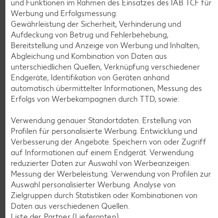
und Funktionen im Rahmen des Einsatzes des IAB TCF für
Werbung und Erfolgsmessung:
K-CLASSIC
.
Gewährleistung der Sicherheit, Verhinderung und
Maxx XXL
je 6 - 12 St. = 398 - 560-ml-Packg.
je 8 St. = 800-ml-Großpackg.
Aufdeckung von Betrug und Fehlerbehebung,
(1 l = 5.34 - 7.52)
(1 l = 3.74)
nur
nur
Bereitstellung und Anzeige von Werbung und Inhalten,
2.99
2.99
Abgleichung und Kombination von Daten aus
unterschiedlichen Quellen, Verknüpfung verschiedener
Endgeräte, Identifikation von Geräten anhand
automatisch übermittelter Informationen, Messung des
Erfolgs von Werbekampagnen durch TTD, sowie:
Verwendung genauer Standortdaten. Erstellung von
Profilen für personalisierte Werbung. Entwicklung und
Verbesserung der Angebote. Speichern von oder Zugriff
auf Informationen auf einem Endgerät. Verwendung
reduzierter Daten zur Auswahl von Werbeanzeigen.
Messung der Werbeleistung. Verwendung von Profilen zur
Weitere Angebote anzeigen
Auswahl personalisierter Werbung. Analyse von
Zielgruppen durch Statistiken oder Kombinationen von
Daten aus verschiedenen Quellen.
K-PLANT BASED
Liste der Partner (Lieferanten)