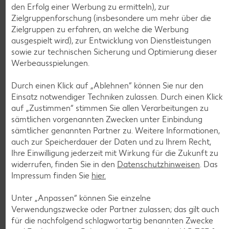
den Erfolg einer Werbung zu ermitteln), zur
Zielgruppenforschung (insbesondere um mehr über die
Zielgruppen zu erfahren, an welche die Werbung
Weitere Angebote anzeigen
ausgespielt wird), zur Entwicklung von Dienstleistungen
ROYAL ORANGE
sowie zur technischen Sicherung und Optimierung dieser
Maasdam
Werbeausspielungen.
je 100 g
-56%
0.69
Durch einen Klick auf „Ablehnen“ können Sie nur den
1.59
Einsatz notwendiger Techniken zulassen. Durch einen Klick
auf „Zustimmen“ stimmen Sie allen Verarbeitungen zu
sämtlichen vorgenannten Zwecken unter Einbindung
Tiefkühlkost
sämtlicher genannten Partner zu. Weitere Informationen,
Gültig vom 06.08. bis 12.08.
auch zur Speicherdauer der Daten und zu Ihrem Recht,
Ihre Einwilligung jederzeit mit Wirkung für die Zukunft zu
widerrufen, finden Sie in den
Datenschutzhinweisen
. Das
Impressum finden Sie
hier.
KNÜLLER
Unter „Anpassen“ können Sie einzelne
Verwendungszwecke oder Partner zulassen; das gilt auch
für die nachfolgend schlagwortartig benannten Zwecke