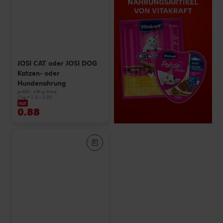
JOSI CAT oder JOSI DOG
Katzen- oder
Hundenahrung
je 400 - 415-g-Dose
(1 kg = 2.12 - 2.20)
nur
0.88