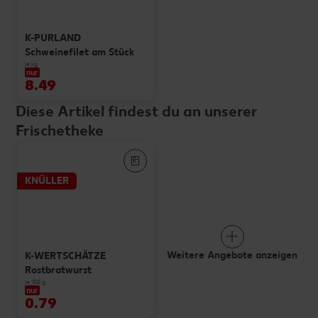
K-PURLAND
Schweinefilet am Stück
je kg
nur
8.49
Diese Artikel findest du an unserer
Frischetheke
KNÜLLER
Weitere Angebote anzeigen
K-WERTSCHÄTZE
Rostbratwurst
je 100 g
nur
0.79