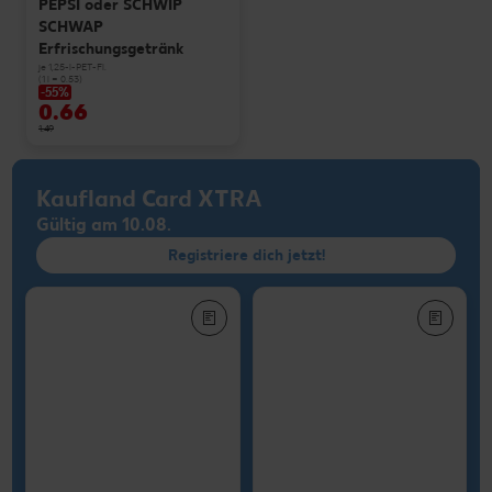
PEPSI oder SCHWIP
SCHWAP
Erfrischungsgetränk
je 1,25-l-PET-Fl.
(1 l = 0.53)
-55%
0.66
1.49
Kaufland Card XTRA
Gültig am 10.08.
Registriere dich jetzt!