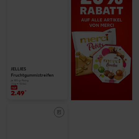
JELLIES
Fruchtgummistreifen
je 180-g-Packg.
(1 kg = 13.84)
nur
2.49
*