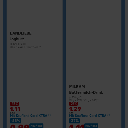
LANDLIEBE
Joghurt
je 500-g-Glas
(1 kg = 2.22) / (1 kg = 1.98)**
MILRAM
Buttermilch-Drink
je 750-g-Fl.
(1 kg = 1.72) / (1 kg = 1.48)**
-53%
-27%
1.11
1.29
2.39
1.79
Mit Kaufland Card XTRA **
Mit Kaufland Card XTRA **
-58%
-37%