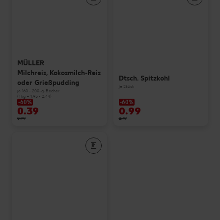
MÜLLER
Milchreis, Kokosmilch-Reis
Dtsch. Spitzkohl
oder Grießpudding
je Stück
je 160 - 200-g-Becher
(1 kg = 1.95 - 2.44)
-60%
-60%
0.39
0.99
0.99
2.49