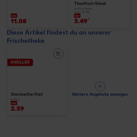
Thunfisch-Steak
je 140-g-Packg.
(1 kg = 24.93)
nur
nur
11.08
3.49
*
Diese Artikel findest du an unserer
Frischetheke
KNÜLLER
Weitere Angebote anzeigen
Steinbeißerfilet
je 100 g
nur
2.59