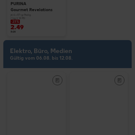
PURINA
Gourmet Revelations
je 4 x 57-g-Packg.
(1 kg = 10.93)
-23%
2.49
3.25
Elektro, Büro, Medien
Gültig vom 06.08. bis 12.08.