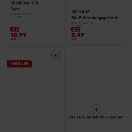
KROMBACHER
Spezi
BIONADE
je Ka. 20 x 0,5-l-Fl.
Bio-Erfrischungsgetränk
(1 l = 1.10)
je Ka. 12 x 0,33-l-Fl.
(1 l = 2.15)
-31%
-27%
10.99
8.49
15.99
11.79
KNÜLLER
Weitere Angebote anzeigen