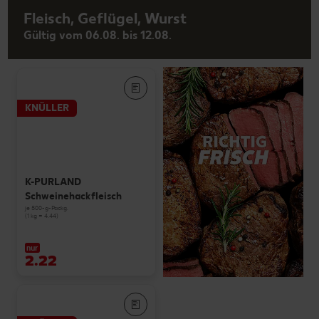
Fleisch, Geflügel, Wurst
Gültig vom 06.08. bis 12.08.
KNÜLLER
K-PURLAND
Schweinehackfleisch
je 500-g-Packg.
(1 kg = 4.44)
nur
2.22