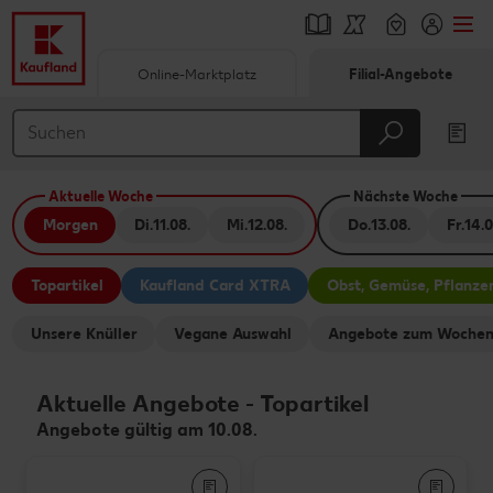
Online-Marktplatz
Filial-Angebote
Springe zu
Hauptinhalt
Aktuelle Woche
Nächste Woche
Footer
Morgen
Di.
11.08.
Mi.
12.08.
Do.
13.08.
Fr.
14.0
Schwebender Seitenbereich
Topartikel
Kaufland Card XTRA
Obst, Gemüse, Pflanze
Unsere Knüller
Vegane Auswahl
Angebote zum Wochen
Aktuelle Angebote
-
Topartikel
Angebote gültig am 10.08.