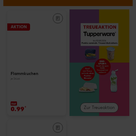
AKTION
Flammkuchen
je Stück
nur
0.99
*
Zur Treueaktion