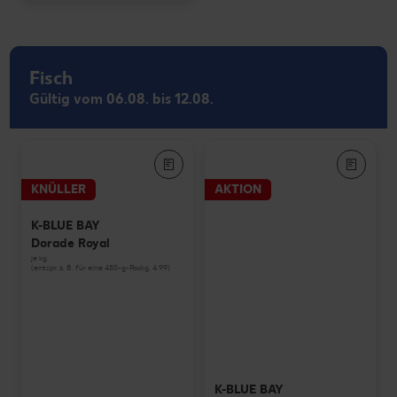
Fisch
Gültig vom 06.08. bis 12.08.
KNÜLLER
AKTION
K-BLUE BAY
Dorade Royal
je kg
(entspr. z. B. für eine 450-g-Packg. 4.99)
K-BLUE BAY