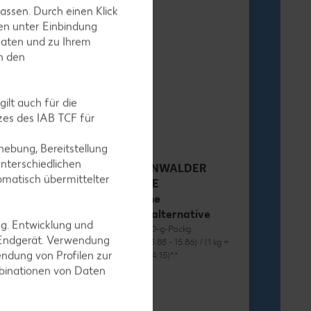
assen. Durch einen Klick
en unter Einbindung
Daten und zu Ihrem
h-Stäbchen
in den
egro XXL
-g-Packg.
 9.25) / (1 kg = 5.49
ilt auch für die
es des IAB TCF für
ebung, Bereitstellung
nterschiedlichen
RÜGENWALDER
omatisch übermittelter
MÜHLE
Vegane
Wurstalternative
ng. Entwicklung und
je 70 - 80-g-Packg.
 Endgerät. Verwendung
(1 kg = 13.88 - 15.86) / (1 kg =
ndung von Profilen zur
12.38 - 14.15)**
mbinationen von Daten