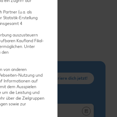
d ein Zugriff auf
as
)
 Partner (u.a. als
 Statistik-Erstellung
 insgesamt
4
erbung auszusteuern
ufbaren Kaufland Filial-
ermöglichen. Unter
u den
en von anderen
 Webseiten-Nutzung und
Registriere dich jetzt!
uf Informationen auf
 mit dem Ausspielen
 um die Leistung und
hr über die Zielgruppen
ngen sowie zur