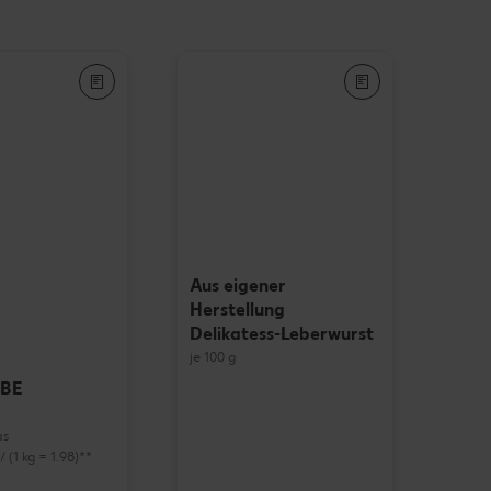
Aus eigener
Herstellung
Delikatess-Leberwurst
je 100 g
EBE
as
 / (1 kg = 1.98)**