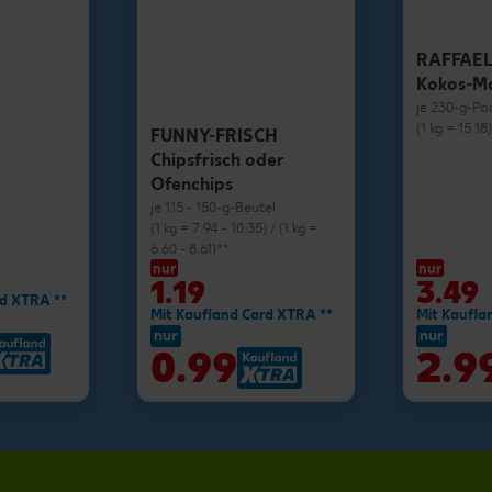
RAFFAE
Kokos-M
je 230-g-Pa
(1 kg = 15.18
FUNNY-FRISCH
Chipsfrisch oder
Ofenchips
je 115 - 150-g-Beutel
(1 kg = 7.94 - 10.35) / (1 kg =
6.60 - 8.61)**
nur
nur
1.19
3.49
rd XTRA **
Mit Kaufland Card XTRA **
Mit Kaufla
nur
nur
0.99
2.9