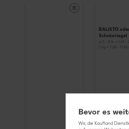
BALISTO ode
Schokoriegel
je 5 - 8 St. = 148 
(1 kg = 7.08 - 11.96)
Bevor es weit
Wir, die Kaufland Dienst