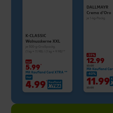
DALLMAYR
Crema d'Oro
je 1-kg-Packg.
K-CLASSIC
Walnusskerne XXL
je 500-g-Großpackg.
(1 kg = 11.98) / (1 kg = 9.98)**
-35%
12.99
nur
5.99
*
19.99
Mit Kaufland Ca
Mit Kaufland Card XTRA **
-40%
nur
11.99
4.99
*
19.99