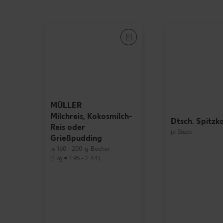
MÜLLER
Milchreis, Kokosmilch-
Dtsch. Spitzk
Reis oder
je Stück
Grießpudding
je 160 - 200-g-Becher
(1 kg = 1.95 - 2.44)