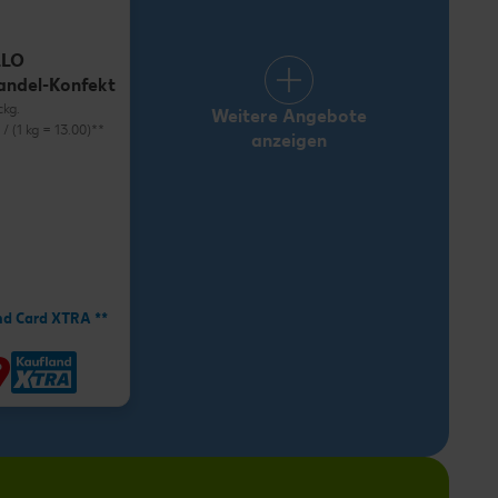
LLO
andel-Konfekt
ckg.
Weitere Angebote
) / (1 kg = 13.00)**
anzeigen
nd Card XTRA **
9