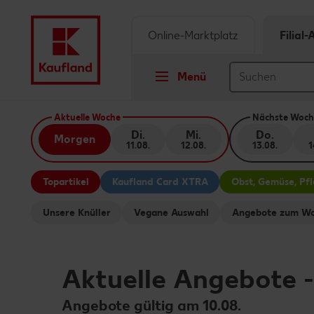
Online-Marktplatz
Filial
Menü
Springe zu
Aktuelle Woche
Nächste Woch
Di.
Mi.
Do.
Morgen
11.08.
12.08.
13.08.
1
Hauptinhalt
Topartikel
Kaufland Card XTRA
Obst, Gemüse, Pf
Footer
Unsere Knüller
Vegane Auswahl
Angebote zum Wo
Schwebender Seitenbereich
Aktuelle Angebote
Angebote gültig am 10.08.