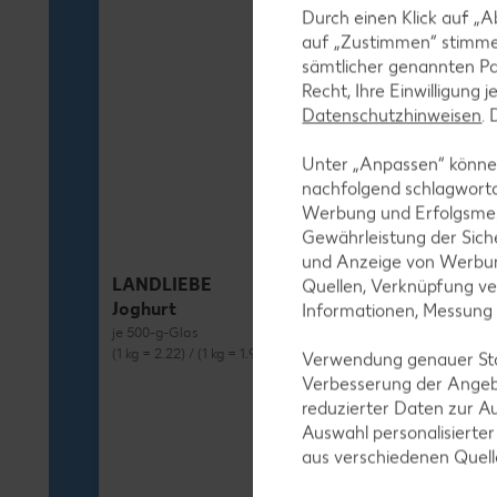
Durch einen Klick auf „A
auf „Zustimmen“ stimme
sämtlicher genannten Pa
Recht, Ihre Einwilligung 
Datenschutzhinweisen
.
Unter „Anpassen“ können
nachfolgend schlagwort
Werbung und Erfolgsme
Gewährleistung der Sich
und Anzeige von Werbun
LANDLIEBE
Quellen, Verknüpfung ve
Joghurt
Informationen, Messung
je 500-g-Glas
(1 kg = 2.22) / (1 kg = 1.98)**
Verwendung genauer Stan
Verbesserung der Angeb
reduzierter Daten zur A
Auswahl personalisierte
aus verschiedenen Quel
MILRAM