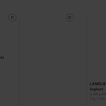
ohl
LANDLI
Joghurt
je 500-g-Gl
(1 kg = 2.22)