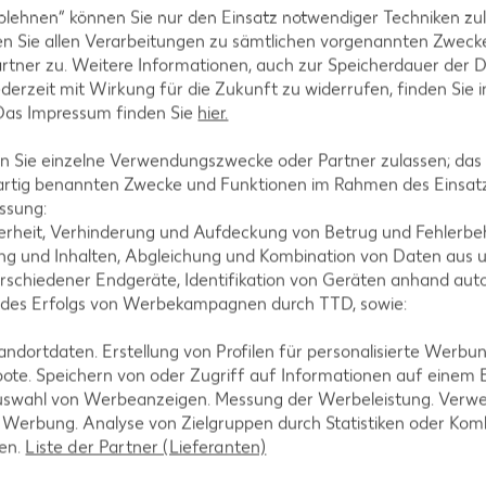
AKTION
blehnen“ können Sie nur den Einsatz notwendiger Techniken zul
n Sie allen Verarbeitungen zu sämtlichen vorgenannten Zweck
IGLO
rtner zu. Weitere Informationen, auch zur Speicherdauer der 
Backfisc
jederzeit mit Wirkung für die Zukunft zu widerrufen, finden Sie 
oder Fil
 Das Impressum finden Sie
hier.
je 480 - 728
MILRAM
(1 kg = 6.10 -
 Sie einzelne Verwendungszwecke oder Partner zulassen; das g
- 8.32)**
Körniger Frischkäse
artig benannten Zwecke und Funktionen im Rahmen des Einsatz
je 200-g-Packg.
ssung:
(1 kg = 6.45) / (1 kg = 5.55)**
erheit, Verhinderung und Aufdeckung von Betrug und Fehlerbeh
g und Inhalten, Abgleichung und Kombination von Daten aus u
rschiedener Endgeräte, Identifikation von Geräten anhand aut
 des Erfolgs von Werbekampagnen durch TTD, sowie:
dortdaten. Erstellung von Profilen für personalisierte Werbu
ote. Speichern von oder Zugriff auf Informationen auf einem
uswahl von Werbeanzeigen. Messung der Werbeleistung. Verwe
r Werbung. Analyse von Zielgruppen durch Statistiken oder Ko
len.
Liste der Partner (Lieferanten)