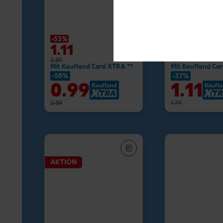
Buttermilch-D
je 750-g-Fl.
(1 kg = 1.72) / (1 kg
-53%
-27%
1.11
1.29
2.39
1.79
Mit Kaufland Card XTRA **
Mit Kaufland Ca
-58%
-37%
0.99
1.11
2.39
1.79
AKTION