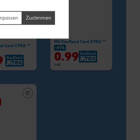
npassen
Zustimmen
-34%
1.11
1.69
Mit Kaufland Card XTRA **
nd Card XTRA **
-41%
0.99
9
*
1.69