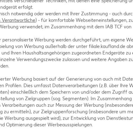
ittels verschiedener Techniken, mit denen eine Speicherung un
je 200-g-Gl
(1 kg = 29.95
ndgerät erfolgt.
hnisch notwendig oder werden mit Ihrer Zustimmung - auch durch
Verantwortliche
) - für komfortable Webseiteneinstellungen, zur
te Werbung verwendet; im Zusammenhang mit dem IAB TCF von
-47%
-45%
r personalisierte Werbung werden durchgeführt, um eigene W
0.99
5.99
ielung von Werbung außerhalb der unter filiale.kaufland.de abr
1.89
10.99
n und Ihren Haushaltsangehörigen zugeordneten Endgeräte zu 
einzelne Verwendungszwecke zulassen und weitere Angaben z
nden.
isierter Werbung basiert auf der Generierung von auch mit Dat
A
n Profilen. Dies umfasst Datenverarbeitungen (z.B. über Ihre
ten) einschließlich dem Speichern von und/oder dem Zugriff a
stellung von Zielgruppen (sog. Segmenten). Im Zusammenhang
n Verarbeitungen auch zur Messung der Werbung (insbesondere
g zu ermitteln), zur Zielgruppenforschung (insbesondere um me
ie Werbung ausgespielt wird), zur Entwicklung von Dienstleistu
und Optimierung dieser Werbeausspielungen.