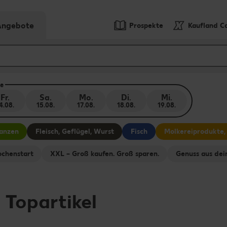
-Angebote
Prospekte
Kaufland C
e
Fr.
Sa.
Mo.
Di.
Mi.
4.08.
15.08.
17.08.
18.08.
19.08.
lanzen
Fleisch, Geflügel, Wurst
Fisch
Molkereiprodukte,
chenstart
XXL – Groß kaufen. Groß sparen.
Genuss aus dei
-
Topartikel