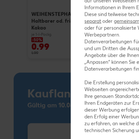
auf unseren Webseiten m
Informationen in Ihrem E
WEIHENSTEPHAN
Diese sind teilweise tec
Haltbarer od. frischer
separat
oder
gemeinsam 
Kakao
oder für personalisier
Werbepartnern.
je 1-l-Packg.
-50%
-49%
Datenverarbeitungen fü
0.99
1.77
und um Dritten die Aussp
1.99
3.49
Angebote über die Ihne
„Anpassen“ können Sie 
Datenverarbeitungen fi
Die Erstellung personal
Kaufland Card XTR
Webseiten angereicherte
Ihre genauen Standortda
Ihren Endgeräten zur Er
Gültig am 10.08.
dieser Werbung erfolge
den Erfolg einer Werbun
zu erfahren, an welche d
technischen Sicherung 