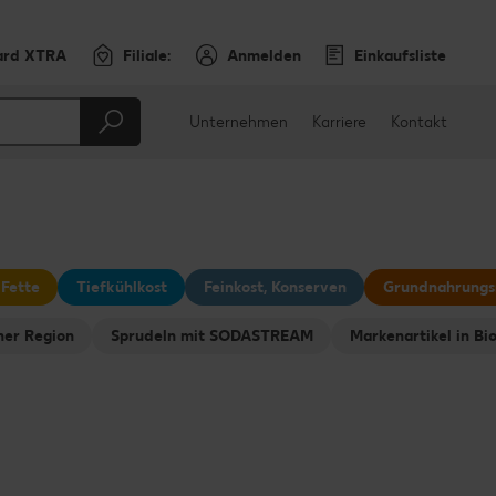
ard XTRA
Filiale:
Anmelden
Einkaufsliste
Unternehmen
Karriere
Kontakt
 Fette
Tiefkühlkost
Feinkost, Konserven
Grundnahrungs
ner Region
Sprudeln mit SODASTREAM
Markenartikel in Bi