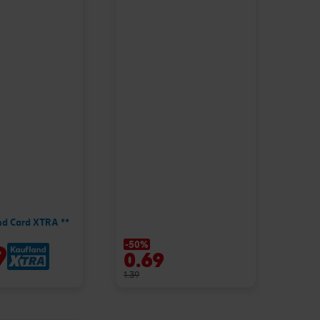
nd Card XTRA **
-50%
9
0.69
1.39