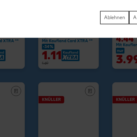
rink
Ablehnen
A
 = 1.48)**
-23%
1.29
nur
4.44
*
1.69
rd XTRA **
Mit Kaufland Card XTRA **
Mit Kaufla
-34%
nur
1.11
3.9
1.69
KNÜLLER
KNÜLLER