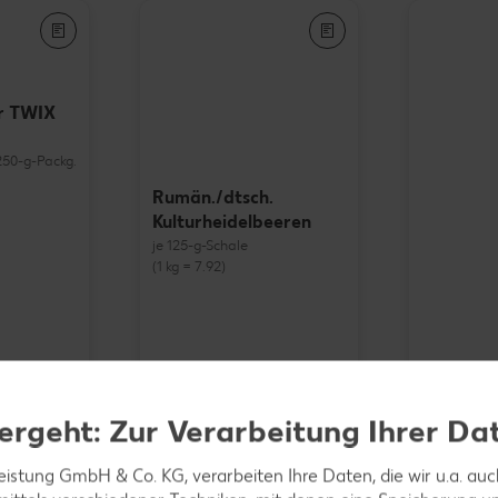
r TWIX
- 250-g-Packg.
Rumän./dtsch.
Kulturheidelbeeren
je 125-g-Schale
(1 kg = 7.92)
ergeht: Zur Verarbeitung Ihrer Da
JACOBS
Gold
leistung GmbH & Co. KG, verarbeiten Ihre Daten, die wir u.a. au