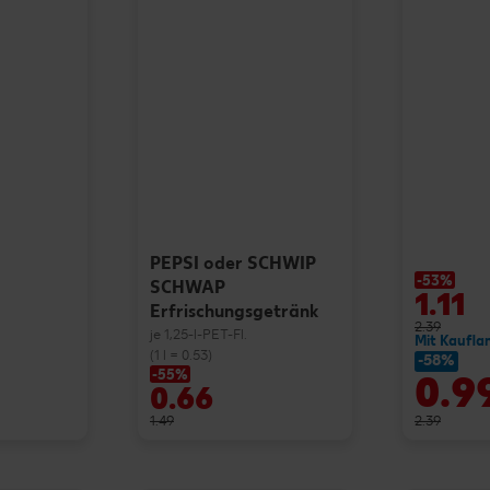
PEPSI oder SCHWIP
-53%
SCHWAP
1.11
Erfrischungsgetränk
2.39
je 1,25-l-PET-Fl.
Mit Kaufla
(1 l = 0.53)
-58%
-55%
0.9
0.66
1.49
2.39