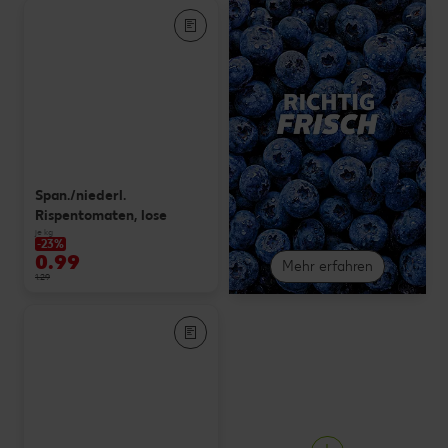
Span./niederl.
Rispentomaten, lose
je kg
-23%
0.99
Mehr erfahren
1.29