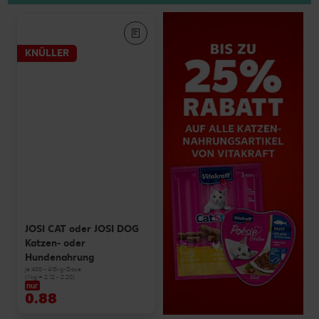
KNÜLLER
JOSI CAT oder JOSI DOG
Katzen- oder
Hundenahrung
je 400 - 415-g-Dose
(1 kg = 2.12 - 2.20)
nur
0.88