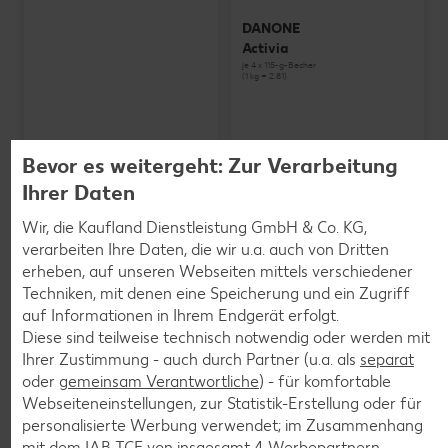
DANONE
Activia
je 4 x 115-g-Becher
(1 kg = 2.81)
Bevor es weitergeht: Zur Verarbeitung
Ihrer Daten
Wir, die Kaufland Dienstleistung GmbH & Co. KG,
verarbeiten Ihre Daten, die wir u.a. auch von Dritten
erheben, auf unseren Webseiten mittels verschiedener
Techniken, mit denen eine Speicherung und ein Zugriff
auf Informationen in Ihrem Endgerät erfolgt.
Diese sind teilweise technisch notwendig oder werden mit
Ihrer Zustimmung - auch durch Partner (u.a. als
separat
oder
gemeinsam Verantwortliche
) - für komfortable
Webseiteneinstellungen, zur Statistik-Erstellung oder für
personalisierte Werbung verwendet; im Zusammenhang
SCHWARZWALDMILCH
mit dem IAB TCF von insgesamt
4
Werbepartnern.