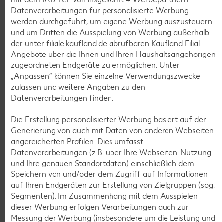
Bioland frische Vollmilch,
Datenverarbeitungen für personalisierte Werbung
3,8 % Fett
werden durchgeführt, um eigene Werbung auszusteuern
je 1-l-Packg.
und um Dritten die Ausspielung von Werbung außerhalb
nur
nur
1.59
1.29
der unter filiale.kaufland.de abrufbaren Kaufland Filial-
Angebote über die Ihnen und Ihren Haushaltsangehörigen
zugeordneten Endgeräte zu ermöglichen. Unter
„Anpassen“ können Sie einzelne Verwendungszwecke
zulassen und weitere Angaben zu den
Datenverarbeitungen finden.
Die Erstellung personalisierter Werbung basiert auf der
Generierung von auch mit Daten von anderen Webseiten
angereicherten Profilen. Dies umfasst
Datenverarbeitungen (z.B. über Ihre Webseiten-Nutzung
Weitere Angebote anzeigen
und Ihre genauen Standortdaten) einschließlich dem
Speichern von und/oder dem Zugriff auf Informationen
K-TAKE IT VEGGIE
auf Ihren Endgeräten zur Erstellung von Zielgruppen (sog.
Veganer Cocogurt vegan,
Segmenten). Im Zusammenhang mit dem Ausspielen
versch. Sorten
dieser Werbung erfolgen Verarbeitungen auch zur
je 400-g-Becher
Messung der Werbung (insbesondere um die Leistung und
(1 kg = 3.23)