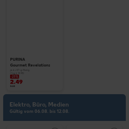
PURINA
Gourmet Revelations
je 4 x 57-g-Packg.
(1 kg = 10.93)
-23%
2.49
3.25
Elektro, Büro, Medien
Gültig vom 06.08. bis 12.08.