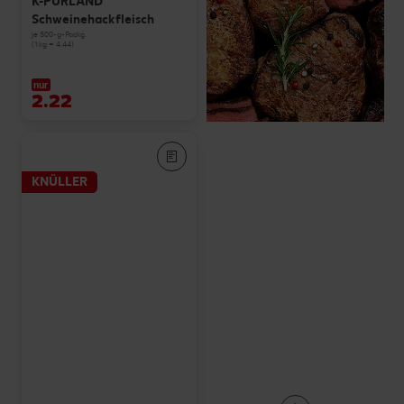
K-PURLAND
Schweinehackfleisch
je 500-g-Packg.
(1 kg = 4.44)
nur
2.22
KNÜLLER