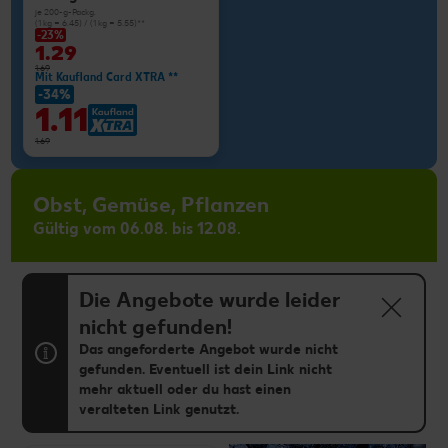
je 200-g-Packg.
(1 kg = 6.45) / (1 kg = 5.55)**
-23%
1.29
1.69
Mit Kaufland Card XTRA **
-34%
1.11
1.69
Obst, Gemüse, Pflanzen
Gültig vom 06.08. bis 12.08.
Die Angebote wurde leider
nicht gefunden!
Das angeforderte Angebot wurde nicht
gefunden. Eventuell ist dein Link nicht
mehr aktuell oder du hast einen
veralteten Link genutzt.