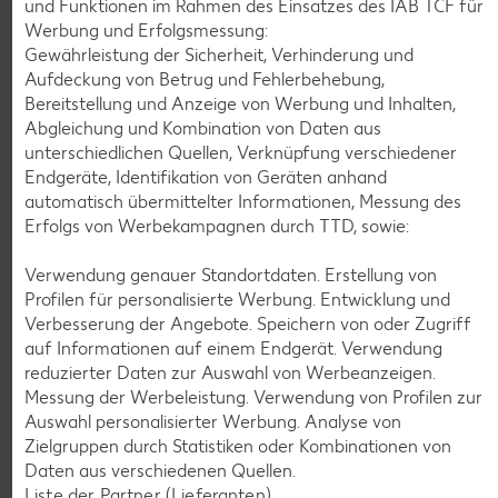
und Funktionen im Rahmen des Einsatzes des IAB TCF für
Werbung und Erfolgsmessung:
Gewährleistung der Sicherheit, Verhinderung und
Aufdeckung von Betrug und Fehlerbehebung,
Bereitstellung und Anzeige von Werbung und Inhalten,
Abgleichung und Kombination von Daten aus
unterschiedlichen Quellen, Verknüpfung verschiedener
Endgeräte, Identifikation von Geräten anhand
automatisch übermittelter Informationen, Messung des
Weitere Angebote anzeigen
Erfolgs von Werbekampagnen durch TTD, sowie:
Verwendung genauer Standortdaten. Erstellung von
Profilen für personalisierte Werbung. Entwicklung und
K-PLANT BASED
Veganes Eis
Verbesserung der Angebote. Speichern von oder Zugriff
je 500-ml-Becher
auf Informationen auf einem Endgerät. Verwendung
(1 l = 5.58)
nur
reduzierter Daten zur Auswahl von Werbeanzeigen.
2.79
Messung der Werbeleistung. Verwendung von Profilen zur
Auswahl personalisierter Werbung. Analyse von
Zielgruppen durch Statistiken oder Kombinationen von
Feinkost, Konserven
Daten aus verschiedenen Quellen.
Gültig vom 06.08. bis 12.08.
Liste der Partner (Lieferanten)