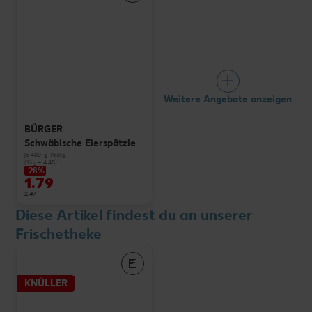
Weitere Angebote anzeigen
BÜRGER
Schwäbische Eierspätzle
je 400-g-Packg.
(1 kg = 4.48)
-28%
1.79
2.49
Diese Artikel findest du an unserer
Frischetheke
KNÜLLER