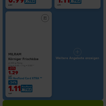
0.99
1.11
2.39
1.79
MILRAM
Weitere Angebote anzeigen
Körniger Frischkäse
je 200-g-Packg.
(1 kg = 6.45) / (1 kg = 5.55)**
-23%
1.29
1.69
Mit Kaufland Card XTRA **
-34%
1.11
1.69