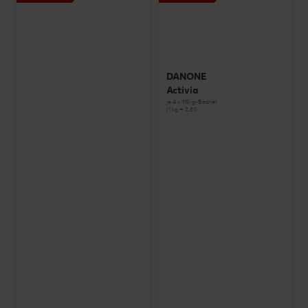
DANONE
Activia
je 4 x 115-g-Becher
(1 kg = 2.81)