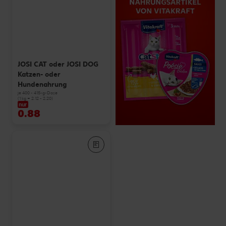
JOSI CAT oder JOSI DOG
Katzen- oder
Hundenahrung
je 400 - 415-g-Dose
(1 kg = 2.12 - 2.20)
nur
0.88