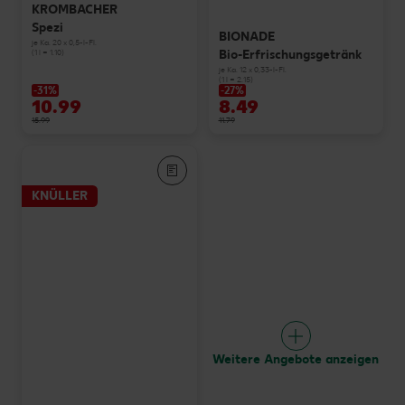
KROMBACHER
Spezi
BIONADE
je Ka. 20 x 0,5-l-Fl.
Bio-Erfrischungsgetränk
(1 l = 1.10)
je Ka. 12 x 0,33-l-Fl.
(1 l = 2.15)
-31%
-27%
10.99
8.49
15.99
11.79
KNÜLLER
Weitere Angebote anzeigen