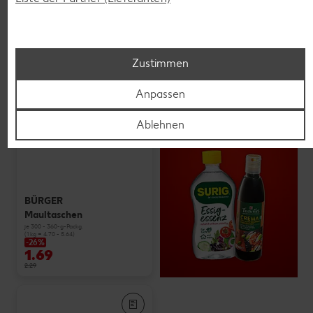
Zustimmen
Anpassen
Ablehnen
BÜRGER
Maultaschen
je 300 - 360-g-Packg.
(1 kg = 4.70 - 5.64)
-26%
1.69
2.29