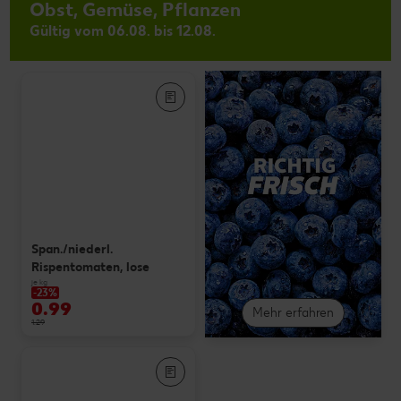
Obst, Gemüse, Pflanzen
Gültig vom 06.08. bis 12.08.
Span./niederl.
Rispentomaten, lose
je kg
-23%
0.99
Mehr erfahren
1.29