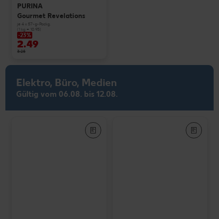
PURINA
Gourmet Revelations
je 4 x 57-g-Packg.
(1 kg = 10.93)
-23%
2.49
3.25
Elektro, Büro, Medien
Gültig vom 06.08. bis 12.08.