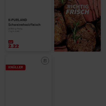
K-PURLAND
Schweinehackfleisch
je 500-g-Packg.
(1 kg = 4.44)
nur
2.22
KNÜLLER