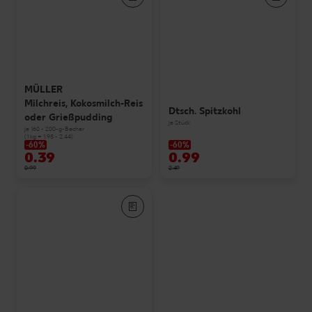
MÜLLER
Milchreis, Kokosmilch-Reis
Dtsch. Spitzkohl
oder Grießpudding
je Stück
je 160 - 200-g-Becher
(1 kg = 1.95 - 2.44)
-60%
-60%
0.39
0.99
0.99
2.49