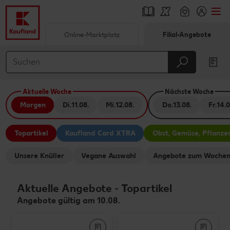
Online-Marktplatz
Filial-Angebote
Springe zu
Hauptinhalt
Aktuelle Woche
Nächste Woche
Footer
Morgen
Di.
11.08.
Mi.
12.08.
Do.
13.08.
Fr.
14.0
Schwebender Seitenbereich
Topartikel
Kaufland Card XTRA
Obst, Gemüse, Pflanze
Unsere Knüller
Vegane Auswahl
Angebote zum Wochen
Aktuelle Angebote
-
Topartikel
Angebote gültig am 10.08.