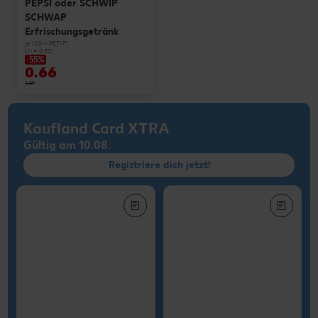
PEPSI oder SCHWIP
SCHWAP
Erfrischungsgetränk
je 1,25-l-PET-Fl.
(1 l = 0.53)
-55%
0.66
1.49
Kaufland Card XTRA
Gültig am 10.08.
Registriere dich jetzt!