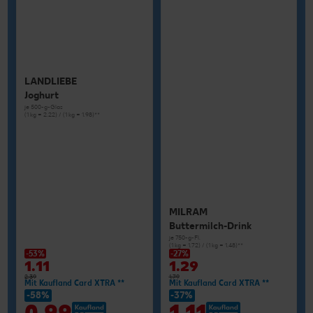
LANDLIEBE
Joghurt
je 500-g-Glas
(1 kg = 2.22) / (1 kg = 1.98)**
MILRAM
Buttermilch-Drink
je 750-g-Fl.
(1 kg = 1.72) / (1 kg = 1.48)**
-53%
-27%
1.11
1.29
2.39
1.79
Mit Kaufland Card XTRA **
Mit Kaufland Card XTRA **
-58%
-37%