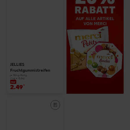
JELLIES
Fruchtgummistreifen
je 180-g-Packg.
(1 kg = 13.84)
nur
2.49
*