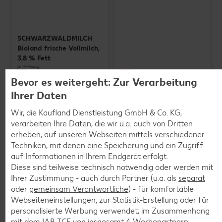
SCHWARZWALDMILCH
Bioland frische Vollmilch,
3,8 % Fett
je 1-l-Packg.
nur
nur
1.59
1.29
Bevor es weitergeht: Zur Verarbeitung
Ihrer Daten
Wir, die Kaufland Dienstleistung GmbH & Co. KG,
verarbeiten Ihre Daten, die wir u.a. auch von Dritten
erheben, auf unseren Webseiten mittels verschiedener
Techniken, mit denen eine Speicherung und ein Zugriff
auf Informationen in Ihrem Endgerät erfolgt.
Diese sind teilweise technisch notwendig oder werden mit
Ihrer Zustimmung - auch durch Partner (u.a. als
separat
oder
gemeinsam Verantwortliche
) - für komfortable
Weitere Angebote anzeigen
Webseiteneinstellungen, zur Statistik-Erstellung oder für
personalisierte Werbung verwendet; im Zusammenhang
mit dem IAB TCF von insgesamt
4
Werbepartnern.