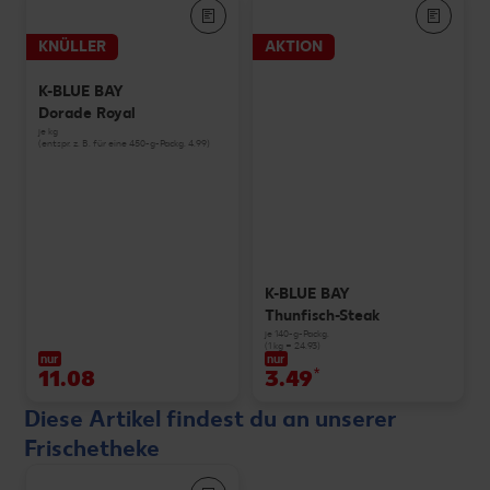
KNÜLLER
AKTION
K-BLUE BAY
Dorade Royal
je kg
(entspr. z. B. für eine 450-g-Packg. 4.99)
K-BLUE BAY
Thunfisch-Steak
je 140-g-Packg.
(1 kg = 24.93)
nur
nur
11.08
3.49
*
Diese Artikel findest du an unserer
Frischetheke