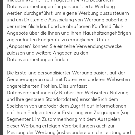
K-TAKE IT VEGGIE
Datenverarbeitungen für personalisierte Werbung
Veganer Cocogurt vegan,
werden durchgeführt, um eigene Werbung auszusteuern
versch. Sorten
und um Dritten die Ausspielung von Werbung außerhalb
je 400-g-Becher
(1 kg = 3.23)
der unter filiale.kaufland.de abrufbaren Kaufland Filial-
nur
1.29
Angebote über die Ihnen und Ihren Haushaltsangehörigen
zugeordneten Endgeräte zu ermöglichen. Unter
Diese Artikel findest du an unserer
„Anpassen“ können Sie einzelne Verwendungszwecke
Frischetheke
zulassen und weitere Angaben zu den
Datenverarbeitungen finden.
Die Erstellung personalisierter Werbung basiert auf der
Generierung von auch mit Daten von anderen Webseiten
angereicherten Profilen. Dies umfasst
Datenverarbeitungen (z.B. über Ihre Webseiten-Nutzung
und Ihre genauen Standortdaten) einschließlich dem
Weitere Angebote anzeigen
Speichern von und/oder dem Zugriff auf Informationen
ROYAL ORANGE
auf Ihren Endgeräten zur Erstellung von Zielgruppen (sog.
Maasdam
Segmenten). Im Zusammenhang mit dem Ausspielen
je 100 g
dieser Werbung erfolgen Verarbeitungen auch zur
-56%
0.69
Messung der Werbung (insbesondere um die Leistung und