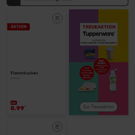
AKTION
Flammkuchen
je Stück
nur
0.99
*
Zur Treueaktion