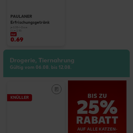
PAULANER
Erfrischungsgetränk
je 0,33-l-Dose
(1 l = 2.10)
nur
0.69
Drogerie, Tiernahrung
Gültig vom 06.08. bis 12.08.
KNÜLLER