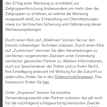
1.59
den Erfolg einer Werbung zu ermitteln), zur
Zielgruppenforschung (insbesondere um mehr über die
Zielgruppen zu erfahren, an welche die Werbung
Tiefkühlkost
ausgespielt wird), zur Entwicklung von Dienstleistungen
Gültig vom 06.08. bis 12.08.
sowie zur technischen Sicherung und Optimierung dieser
Werbeausspielungen.
Durch einen Klick auf „Ablehnen“ können Sie nur den
Einsatz notwendiger Techniken zulassen. Durch einen Klick
KNÜLLER
auf „Zustimmen“ stimmen Sie allen Verarbeitungen zu
sämtlichen vorgenannten Zwecken unter Einbindung
sämtlicher genannten Partner zu. Weitere Informationen,
auch zur Speicherdauer der Daten und zu Ihrem Recht,
Ihre Einwilligung jederzeit mit Wirkung für die Zukunft zu
K-CLASSIC
widerrufen, finden Sie in den
Datenschutzhinweisen
. Das
.
Maxx XXL
Impressum finden Sie
hier.
je 6 - 12 St. = 398 - 560-ml-Packg.
je 8 St. = 800-ml-Großpackg.
(1 l = 5.34 - 7.52)
(1 l = 3.74)
nur
nur
2.99
2.99
Unter „Anpassen“ können Sie einzelne
Verwendungszwecke oder Partner zulassen; das gilt auch
für die nachfolgend schlagwortartig benannten Zwecke