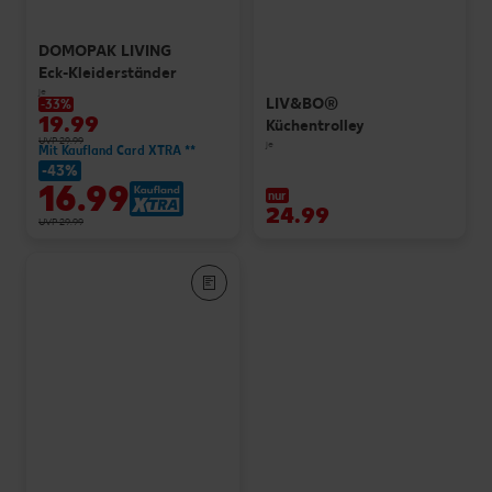
DOMOPAK LIVING
Eck-Kleiderständer
je
LIV&BO®
-33%
19.99
Küchentrolley
UVP 29.99
je
Mit Kaufland Card XTRA **
-43%
16.99
nur
24.99
UVP 29.99