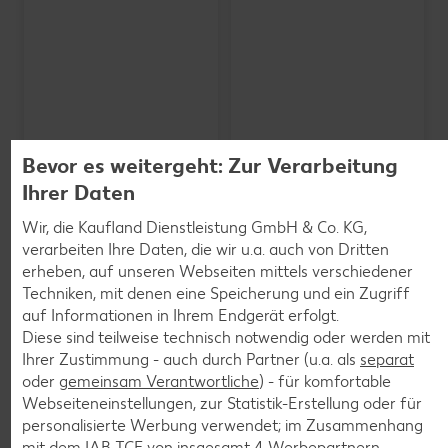
Bevor es weitergeht: Zur Verarbeitung
Ihrer Daten
Wir, die Kaufland Dienstleistung GmbH & Co. KG,
verarbeiten Ihre Daten, die wir u.a. auch von Dritten
erheben, auf unseren Webseiten mittels verschiedener
SCHWARZWALDMILCH
Bioland frische Vollmilch,
Techniken, mit denen eine Speicherung und ein Zugriff
3,8 % Fett
auf Informationen in Ihrem Endgerät erfolgt.
je 1-l-Packg.
Diese sind teilweise technisch notwendig oder werden mit
nur
nur
1.59
1.29
Ihrer Zustimmung - auch durch Partner (u.a. als
separat
oder
gemeinsam Verantwortliche
) - für komfortable
Webseiteneinstellungen, zur Statistik-Erstellung oder für
personalisierte Werbung verwendet; im Zusammenhang
mit dem IAB TCF von insgesamt
4
Werbepartnern.