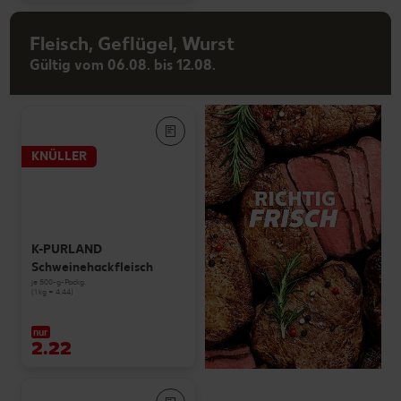
Fleisch, Geflügel, Wurst
Gültig vom 06.08. bis 12.08.
KNÜLLER
K-PURLAND
Schweinehackfleisch
je 500-g-Packg.
(1 kg = 4.44)
nur
2.22