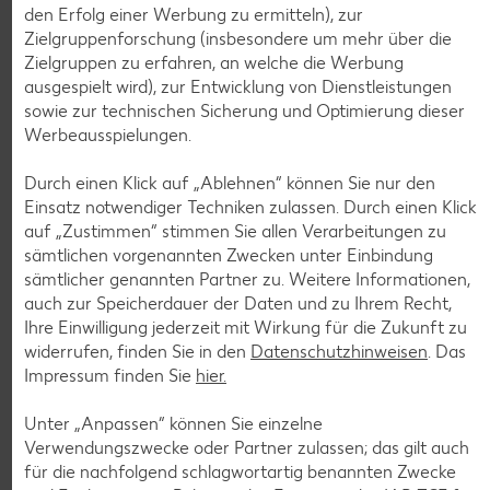
den Erfolg einer Werbung zu ermitteln), zur
Zielgruppenforschung (insbesondere um mehr über die
Zielgruppen zu erfahren, an welche die Werbung
ausgespielt wird), zur Entwicklung von Dienstleistungen
Weitere Angebote anzeigen
sowie zur technischen Sicherung und Optimierung dieser
ROYAL ORANGE
Werbeausspielungen.
Maasdam
je 100 g
Durch einen Klick auf „Ablehnen“ können Sie nur den
-56%
0.69
Einsatz notwendiger Techniken zulassen. Durch einen Klick
1.59
auf „Zustimmen“ stimmen Sie allen Verarbeitungen zu
sämtlichen vorgenannten Zwecken unter Einbindung
sämtlicher genannten Partner zu. Weitere Informationen,
Tiefkühlkost
auch zur Speicherdauer der Daten und zu Ihrem Recht,
Gültig vom 06.08. bis 12.08.
Ihre Einwilligung jederzeit mit Wirkung für die Zukunft zu
widerrufen, finden Sie in den
Datenschutzhinweisen
. Das
Impressum finden Sie
hier.
Unter „Anpassen“ können Sie einzelne
KNÜLLER
Verwendungszwecke oder Partner zulassen; das gilt auch
für die nachfolgend schlagwortartig benannten Zwecke