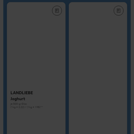
LANDLIEBE
Joghurt
je 500-g-Glas
(1 kg = 2.22) / (1 kg = 1.98)**