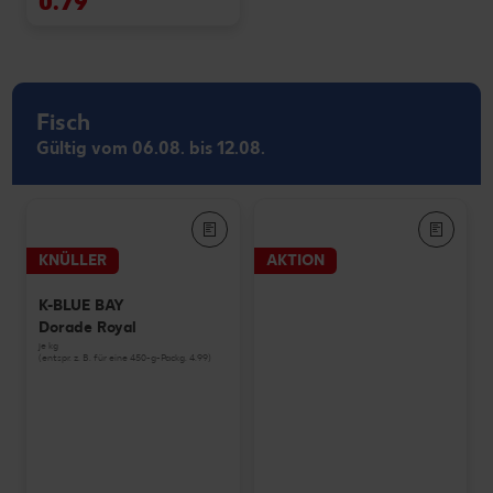
0.79
Fisch
Gültig vom 06.08. bis 12.08.
KNÜLLER
AKTION
K-BLUE BAY
Dorade Royal
je kg
(entspr. z. B. für eine 450-g-Packg. 4.99)