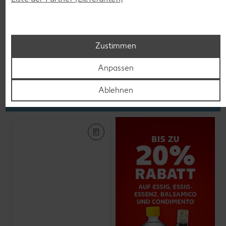
K-PLANT BASED
Veganes Eis
je 500-ml-Becher
(1 l = 5.58)
nur
2.79
Zustimmen
Anpassen
Feinkost, Konserven
Ablehnen
Gültig vom 06.08. bis 12.08.