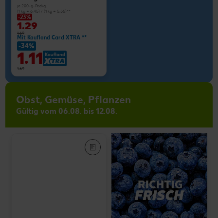
je 200-g-Packg.
(1 kg = 6.45) / (1 kg = 5.55)**
-23%
1.29
1.69
Mit Kaufland Card XTRA **
-34%
1.11
1.69
Obst, Gemüse, Pflanzen
Gültig vom 06.08. bis 12.08.