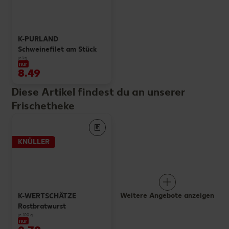
K-PURLAND
Schweinefilet am Stück
je kg
nur
8.49
Diese Artikel findest du an unserer
Frischetheke
KNÜLLER
Weitere Angebote anzeigen
K-WERTSCHÄTZE
Rostbratwurst
je 100 g
nur