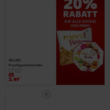
JELLIES
Fruchtgummistreifen
je 180-g-Packg.
(1 kg = 13.84)
nur
2.49
*