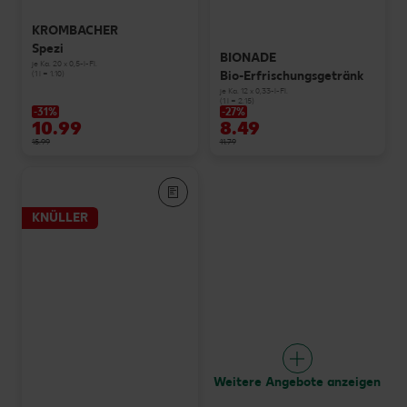
KROMBACHER
Spezi
BIONADE
je Ka. 20 x 0,5-l-Fl.
Bio-Erfrischungsgetränk
(1 l = 1.10)
je Ka. 12 x 0,33-l-Fl.
(1 l = 2.15)
-31%
-27%
10.99
8.49
15.99
11.79
KNÜLLER
Weitere Angebote anzeigen