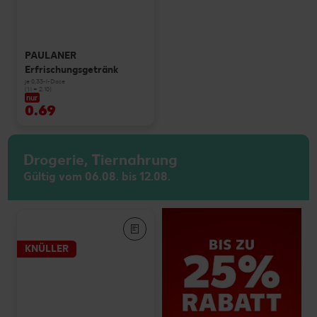
PAULANER
Erfrischungsgetränk
je 0,33-l-Dose
(1 l = 2.10)
nur
0.69
Drogerie, Tiernahrung
Gültig vom 06.08. bis 12.08.
KNÜLLER