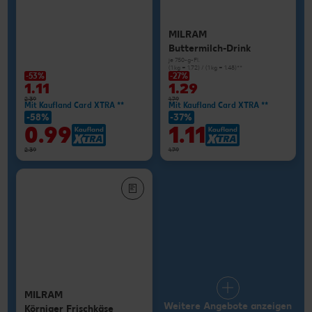
MILRAM
Buttermilch-Drink
je 750-g-Fl.
(1 kg = 1.72) / (1 kg = 1.48)**
-53%
-27%
1.11
1.29
2.39
1.79
Mit Kaufland Card XTRA **
Mit Kaufland Card XTRA **
-58%
-37%
0.99
1.11
2.39
1.79
MILRAM
Weitere Angebote anzeigen
Körniger Frischkäse