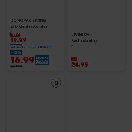
DOMOPAK LIVING
Eck-Kleiderständer
je
LIV&BO®
-33%
19.99
Küchentrolley
UVP 29.99
je
Mit Kaufland Card XTRA **
-43%
16.99
nur
24.99
UVP 29.99