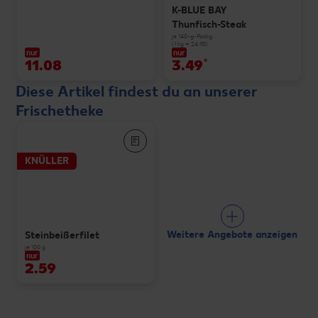
K-BLUE BAY
Thunfisch-Steak
je 140-g-Packg.
(1 kg = 24.93)
nur
nur
11.08
3.49
*
Diese Artikel findest du an unserer
Frischetheke
KNÜLLER
Weitere Angebote anzeigen
Steinbeißerfilet
je 100 g
nur
2.59