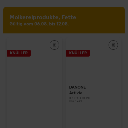
Molkereiprodukte, Fette
Gültig vom 06.08. bis 12.08.
KNÜLLER
KNÜLLER
DANONE
Activia
je 4 x 115-g-Becher
(1 kg = 2.81)