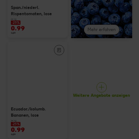
Span./niederl.
Rispentomaten, lose
je kg
-23%
0.99
Mehr erfahren
1.29
Weitere Angebote anzeigen
Ecuador./kolumb.
Bananen, lose
je kg
-23%
0.99
1.29