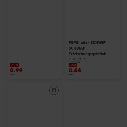
PEPSI oder SCHWIP
SCHWAP
Erfrischungsgetränk
je 1,25-l-PET-Fl.
(1 l = 0.53)
-60%
-55%
0.99
0.66
2.49
1.49