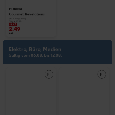
PURINA
Gourmet Revelations
je 4 x 57-g-Packg.
(1 kg = 10.93)
-23%
2.49
3.25
Elektro, Büro, Medien
Gültig vom 06.08. bis 12.08.