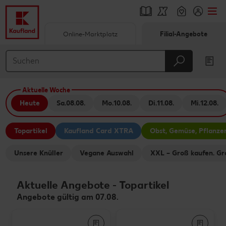
Online-Marktplatz
Filial-Angebote
Springe zu
Hauptinhalt
Aktuelle Woche
Footer
Heute
Sa.
08.08.
Mo.
10.08.
Di.
11.08.
Mi.
12.08.
Schwebender Seitenbereich
Topartikel
Kaufland Card XTRA
Obst, Gemüse, Pflanze
Unsere Knüller
Vegane Auswahl
XXL – Groß kaufen. Gr
Aktuelle Angebote
-
Topartikel
Angebote gültig am 07.08.