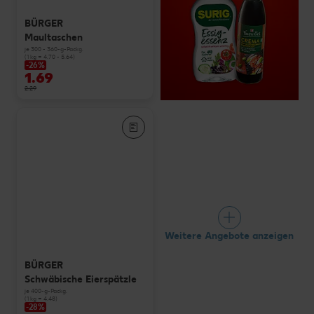
BÜRGER
Maultaschen
je 300 - 360-g-Packg.
(1 kg = 4.70 - 5.64)
-26%
1.69
2.29
Weitere Angebote anzeigen
BÜRGER
Schwäbische Eierspätzle
je 400-g-Packg.
(1 kg = 4.48)
-28%