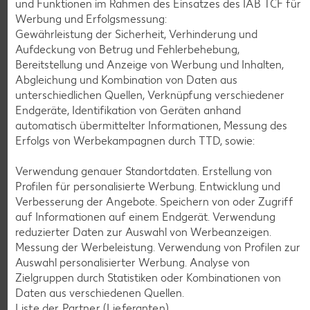
und Funktionen im Rahmen des Einsatzes des IAB TCF für
Werbung und Erfolgsmessung:
Gewährleistung der Sicherheit, Verhinderung und
K-CLASSIC
.
Aufdeckung von Betrug und Fehlerbehebung,
Maxx XXL
je 6 - 12 St. = 398 - 560-ml-Packg.
je 8 St. = 800-ml-Großpackg.
Bereitstellung und Anzeige von Werbung und Inhalten,
(1 l = 5.34 - 7.52)
(1 l = 3.74)
nur
Abgleichung und Kombination von Daten aus
nur
2.99
2.99
unterschiedlichen Quellen, Verknüpfung verschiedener
Endgeräte, Identifikation von Geräten anhand
automatisch übermittelter Informationen, Messung des
Erfolgs von Werbekampagnen durch TTD, sowie:
Verwendung genauer Standortdaten. Erstellung von
Profilen für personalisierte Werbung. Entwicklung und
Verbesserung der Angebote. Speichern von oder Zugriff
auf Informationen auf einem Endgerät. Verwendung
reduzierter Daten zur Auswahl von Werbeanzeigen.
Messung der Werbeleistung. Verwendung von Profilen zur
Auswahl personalisierter Werbung. Analyse von
Weitere Angebote anzeigen
Zielgruppen durch Statistiken oder Kombinationen von
Daten aus verschiedenen Quellen.
Liste der Partner (Lieferanten)