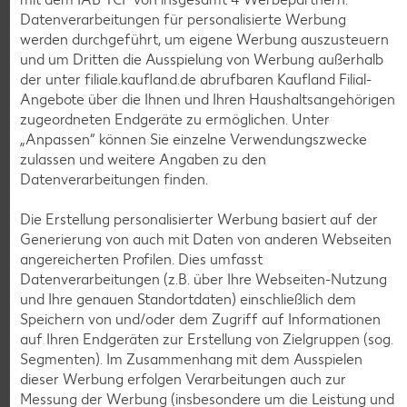
Datenverarbeitungen für personalisierte Werbung
werden durchgeführt, um eigene Werbung auszusteuern
und um Dritten die Ausspielung von Werbung außerhalb
der unter filiale.kaufland.de abrufbaren Kaufland Filial-
Angebote über die Ihnen und Ihren Haushaltsangehörigen
zugeordneten Endgeräte zu ermöglichen. Unter
Weitere Angebote anzeigen
„Anpassen“ können Sie einzelne Verwendungszwecke
zulassen und weitere Angaben zu den
Datenverarbeitungen finden.
K-TAKE IT VEGGIE
Veganer Cocogurt vegan,
versch. Sorten
Die Erstellung personalisierter Werbung basiert auf der
je 400-g-Becher
Generierung von auch mit Daten von anderen Webseiten
(1 kg = 3.23)
nur
angereicherten Profilen. Dies umfasst
1.29
Datenverarbeitungen (z.B. über Ihre Webseiten-Nutzung
und Ihre genauen Standortdaten) einschließlich dem
Diese Artikel findest du an unserer
Speichern von und/oder dem Zugriff auf Informationen
Frischetheke
auf Ihren Endgeräten zur Erstellung von Zielgruppen (sog.
Segmenten). Im Zusammenhang mit dem Ausspielen
dieser Werbung erfolgen Verarbeitungen auch zur
Messung der Werbung (insbesondere um die Leistung und