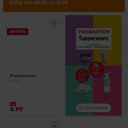
Gültig vom 06.08. bis 12.08.
AKTION
Flammkuchen
je Stück
nur
0.99
*
Zur Treueaktion