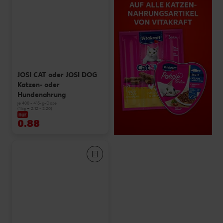
JOSI CAT oder JOSI DOG
Katzen- oder
Hundenahrung
je 400 - 415-g-Dose
(1 kg = 2.12 - 2.20)
nur
0.88