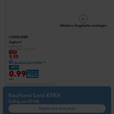
Weitere Angebote anzeigen
LANDLIEBE
Joghurt
je 500-g-Glas
(1 kg = 2.22) / (1 kg = 1.98)**
-53%
1.11
2.39
Mit Kaufland Card XTRA **
-58%
0.99
2.39
Kaufland Card XTRA
Gültig am 07.08.
Registriere dich jetzt!