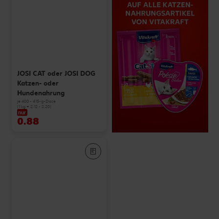
JOSI CAT oder JOSI DOG
Katzen- oder
Hundenahrung
je 400 - 415-g-Dose
(1 kg = 2.12 - 2.20)
nur
0.88