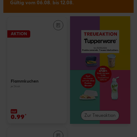
Gültig vom 06.08. bis 12.08.
AKTION
Flammkuchen
je Stück
nur
0.99
*
Zur Treueaktion