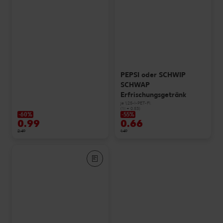
PEPSI oder SCHWIP
SCHWAP
Erfrischungsgetränk
je 1,25-l-PET-Fl.
(1 l = 0.53)
-60%
-55%
0.99
0.66
2.49
1.49