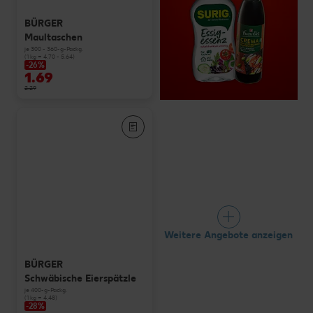
BÜRGER
Maultaschen
je 300 - 360-g-Packg.
(1 kg = 4.70 - 5.64)
-26%
1.69
2.29
Weitere Angebote anzeigen
BÜRGER
Schwäbische Eierspätzle
je 400-g-Packg.
(1 kg = 4.48)
-28%