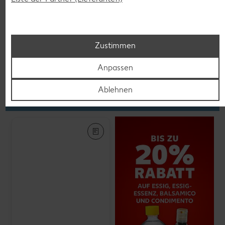
K-PLANT BASED
Veganes Eis
je 500-ml-Becher
(1 l = 5.58)
nur
2.79
Zustimmen
Anpassen
Feinkost, Konserven
Ablehnen
Gültig vom 06.08. bis 12.08.