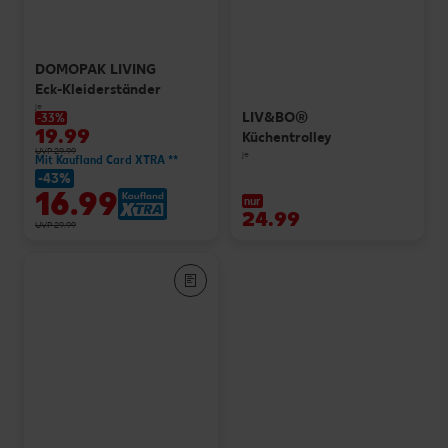
DOMOPAK LIVING
Eck-Kleiderständer
je
LIV&BO®
-33%
19.99
Küchentrolley
UVP 29.99
je
Mit Kaufland Card XTRA **
-43%
16.99
nur
24.99
UVP 29.99