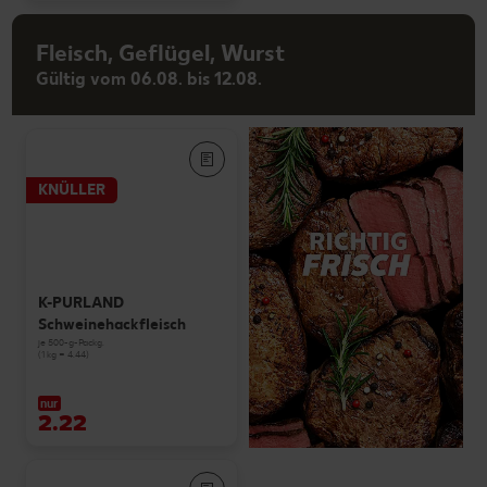
Fleisch, Geflügel, Wurst
Gültig vom 06.08. bis 12.08.
KNÜLLER
K-PURLAND
Schweinehackfleisch
je 500-g-Packg.
(1 kg = 4.44)
nur
2.22