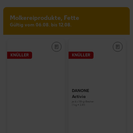
Molkereiprodukte, Fette
Gültig vom 06.08. bis 12.08.
KNÜLLER
KNÜLLER
DANONE
Activia
je 4 x 115-g-Becher
(1 kg = 2.81)