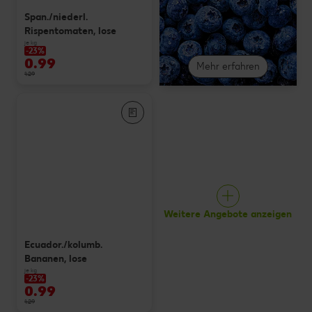
Span./niederl.
Rispentomaten, lose
je kg
-23%
0.99
Mehr erfahren
1.29
Weitere Angebote anzeigen
Ecuador./kolumb.
Bananen, lose
je kg
-23%
0.99
1.29