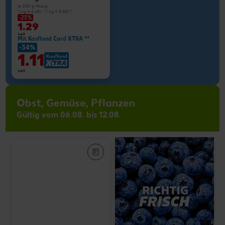
je 200-g-Packg.
(1 kg = 6.45) / (1 kg = 5.55)**
-23%
1.29
1.69
Mit Kaufland Card XTRA **
-34%
1.11
1.69
Obst, Gemüse, Pflanzen
Gültig vom 06.08. bis 12.08.