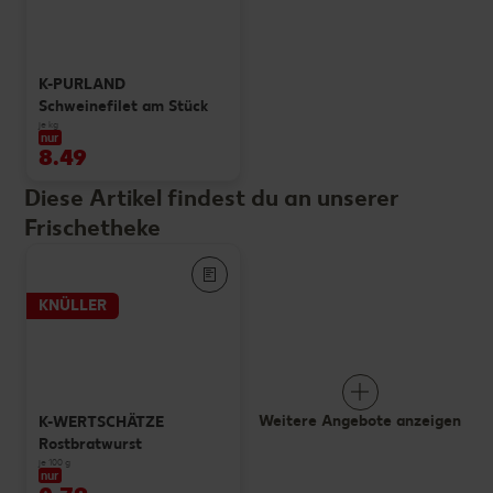
K-PURLAND
Schweinefilet am Stück
je kg
nur
8.49
Diese Artikel findest du an unserer
Frischetheke
KNÜLLER
Weitere Angebote anzeigen
K-WERTSCHÄTZE
Rostbratwurst
je 100 g
nur