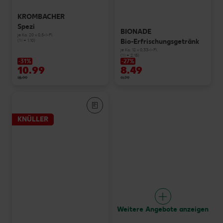
KROMBACHER
Spezi
BIONADE
je Ka. 20 x 0,5-l-Fl.
Bio-Erfrischungsgetränk
(1 l = 1.10)
je Ka. 12 x 0,33-l-Fl.
(1 l = 2.15)
-31%
-27%
10.99
8.49
15.99
11.79
KNÜLLER
Weitere Angebote anzeigen