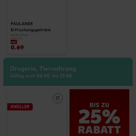
PAULANER
Erfrischungsgetränk
je 0,33-l-Dose
(1 l = 2.10)
nur
0.69
Drogerie, Tiernahrung
Gültig vom 06.08. bis 12.08.
KNÜLLER