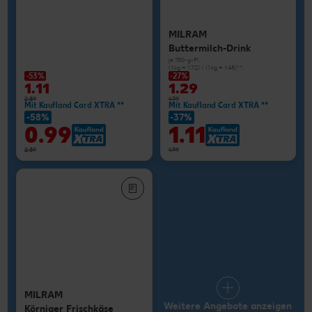
MILRAM
Buttermilch-Drink
je 750-g-Fl.
(1 kg = 1.72) / (1 kg = 1.48)**
-53%
-27%
1.11
1.29
2.39
1.79
Mit Kaufland Card XTRA **
Mit Kaufland Card XTRA **
-58%
-37%
0.99
1.11
2.39
1.79
MILRAM
Weitere Angebote anzeigen
Körniger Frischkäse