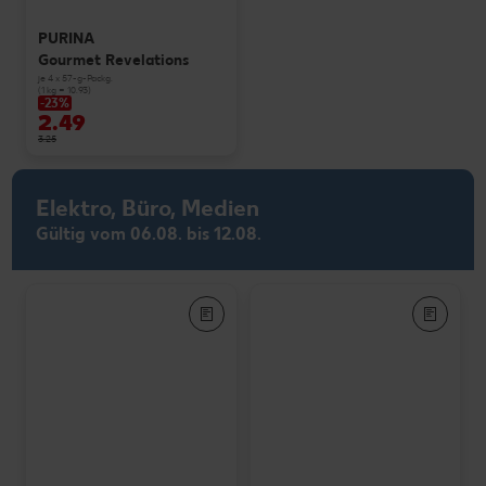
PURINA
Gourmet Revelations
je 4 x 57-g-Packg.
(1 kg = 10.93)
-23%
2.49
3.25
Elektro, Büro, Medien
Gültig vom 06.08. bis 12.08.