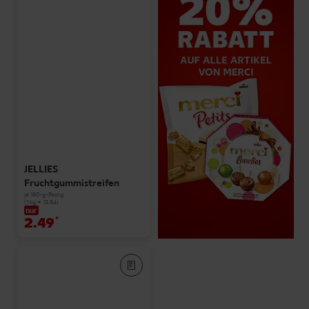
JELLIES
Fruchtgummistreifen
je 180-g-Packg.
(1 kg = 13.84)
nur
2.49
*