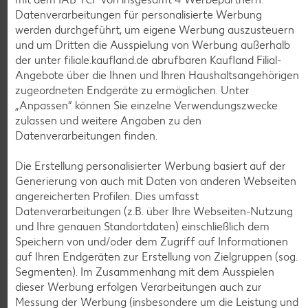
Datenverarbeitungen für personalisierte Werbung
werden durchgeführt, um eigene Werbung auszusteuern
und um Dritten die Ausspielung von Werbung außerhalb
der unter filiale.kaufland.de abrufbaren Kaufland Filial-
Angebote über die Ihnen und Ihren Haushaltsangehörigen
zugeordneten Endgeräte zu ermöglichen. Unter
Weitere Angebote anzeigen
„Anpassen“ können Sie einzelne Verwendungszwecke
zulassen und weitere Angaben zu den
Datenverarbeitungen finden.
K-TAKE IT VEGGIE
Veganer Cocogurt vegan,
versch. Sorten
Die Erstellung personalisierter Werbung basiert auf der
je 400-g-Becher
Generierung von auch mit Daten von anderen Webseiten
(1 kg = 3.23)
nur
angereicherten Profilen. Dies umfasst
1.29
Datenverarbeitungen (z.B. über Ihre Webseiten-Nutzung
und Ihre genauen Standortdaten) einschließlich dem
Diese Artikel findest du an unserer
Speichern von und/oder dem Zugriff auf Informationen
Frischetheke
auf Ihren Endgeräten zur Erstellung von Zielgruppen (sog.
Segmenten). Im Zusammenhang mit dem Ausspielen
dieser Werbung erfolgen Verarbeitungen auch zur
Messung der Werbung (insbesondere um die Leistung und