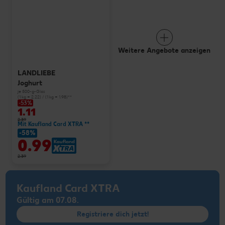
Weitere Angebote anzeigen
LANDLIEBE
Joghurt
je 500-g-Glas
(1 kg = 2.22) / (1 kg = 1.98)**
-53%
1.11
2.39
Mit Kaufland Card XTRA **
-58%
0.99
2.39
Kaufland Card XTRA
Gültig am 07.08.
Registriere dich jetzt!