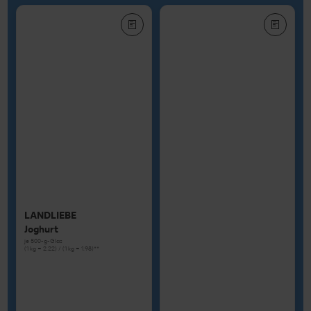
LANDLIEBE
Joghurt
je 500-g-Glas
(1 kg = 2.22) / (1 kg = 1.98)**