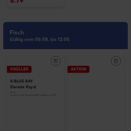
0.79
Fisch
Gültig vom 06.08. bis 12.08.
KNÜLLER
AKTION
K-BLUE BAY
Dorade Royal
je kg
(entspr. z. B. für eine 450-g-Packg. 4.99)