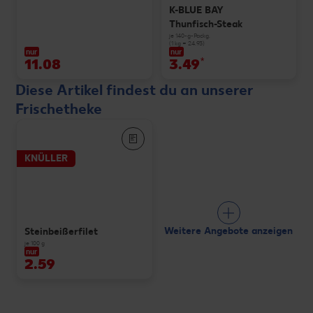
K-BLUE BAY
Thunfisch-Steak
je 140-g-Packg.
(1 kg = 24.93)
nur
nur
11.08
3.49
*
Diese Artikel findest du an unserer
Frischetheke
KNÜLLER
Weitere Angebote anzeigen
Steinbeißerfilet
je 100 g
nur
2.59