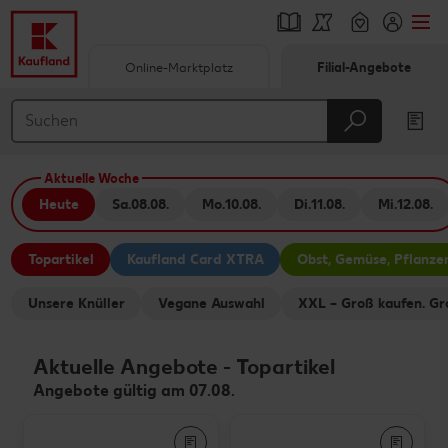
Online-Marktplatz
Filial-Angebote
Springe zu
Hauptinhalt
Aktuelle Woche
Footer
Heute
Sa.
08.08.
Mo.
10.08.
Di.
11.08.
Mi.
12.08.
Schwebender Seitenbereich
Topartikel
Kaufland Card XTRA
Obst, Gemüse, Pflanze
Unsere Knüller
Vegane Auswahl
XXL – Groß kaufen. Gr
Aktuelle Angebote
-
Topartikel
Angebote gültig am 07.08.