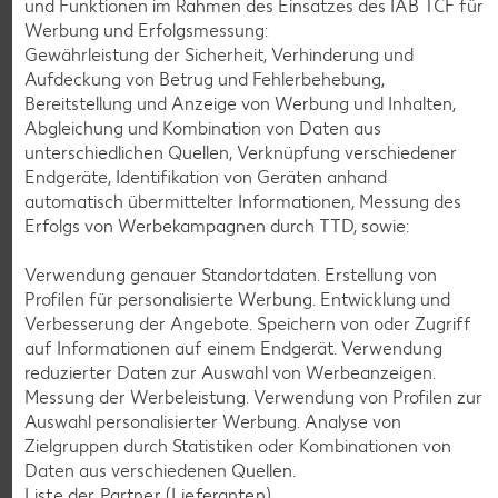
und Funktionen im Rahmen des Einsatzes des IAB TCF für
Werbung und Erfolgsmessung:
Gewährleistung der Sicherheit, Verhinderung und
K-CLASSIC
.
Aufdeckung von Betrug und Fehlerbehebung,
Maxx XXL
je 6 - 12 St. = 398 - 560-ml-Packg.
je 8 St. = 800-ml-Großpackg.
Bereitstellung und Anzeige von Werbung und Inhalten,
(1 l = 5.34 - 7.52)
(1 l = 3.74)
nur
Abgleichung und Kombination von Daten aus
nur
2.99
2.99
unterschiedlichen Quellen, Verknüpfung verschiedener
Endgeräte, Identifikation von Geräten anhand
automatisch übermittelter Informationen, Messung des
Erfolgs von Werbekampagnen durch TTD, sowie:
Verwendung genauer Standortdaten. Erstellung von
Profilen für personalisierte Werbung. Entwicklung und
Verbesserung der Angebote. Speichern von oder Zugriff
auf Informationen auf einem Endgerät. Verwendung
reduzierter Daten zur Auswahl von Werbeanzeigen.
Messung der Werbeleistung. Verwendung von Profilen zur
Auswahl personalisierter Werbung. Analyse von
Weitere Angebote anzeigen
Zielgruppen durch Statistiken oder Kombinationen von
Daten aus verschiedenen Quellen.
Liste der Partner (Lieferanten)