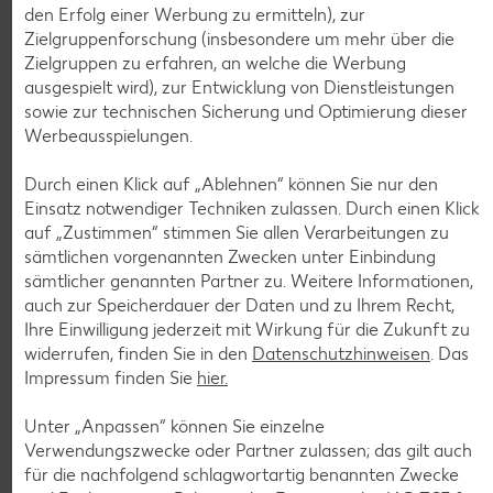
den Erfolg einer Werbung zu ermitteln), zur
Zielgruppenforschung (insbesondere um mehr über die
Zielgruppen zu erfahren, an welche die Werbung
ausgespielt wird), zur Entwicklung von Dienstleistungen
Weitere Angebote anzeigen
sowie zur technischen Sicherung und Optimierung dieser
ROYAL ORANGE
Werbeausspielungen.
Maasdam
je 100 g
Durch einen Klick auf „Ablehnen“ können Sie nur den
-56%
0.69
Einsatz notwendiger Techniken zulassen. Durch einen Klick
1.59
auf „Zustimmen“ stimmen Sie allen Verarbeitungen zu
sämtlichen vorgenannten Zwecken unter Einbindung
sämtlicher genannten Partner zu. Weitere Informationen,
Tiefkühlkost
auch zur Speicherdauer der Daten und zu Ihrem Recht,
Gültig vom 06.08. bis 12.08.
Ihre Einwilligung jederzeit mit Wirkung für die Zukunft zu
widerrufen, finden Sie in den
Datenschutzhinweisen
. Das
Impressum finden Sie
hier.
Unter „Anpassen“ können Sie einzelne
KNÜLLER
Verwendungszwecke oder Partner zulassen; das gilt auch
für die nachfolgend schlagwortartig benannten Zwecke