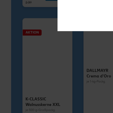
2.39
1.79
AKTION
DALLMAYR
Crema d'Oro
je 1-kg-Packg.
K-CLASSIC
Walnusskerne XXL
je 500-g-Großpackg.