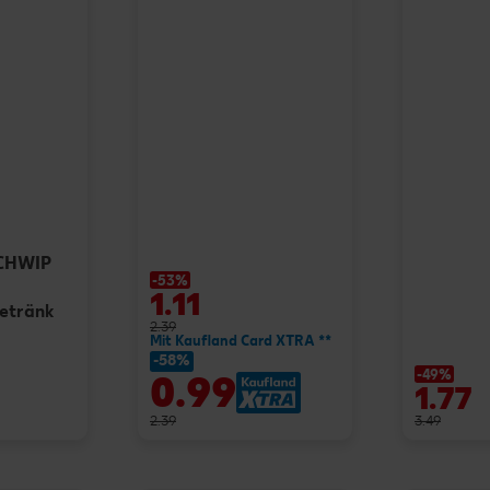
SCHWIP
-53%
1.11
getränk
2.39
Mit Kaufland Card XTRA **
-58%
-49%
0.99
1.77
2.39
3.49