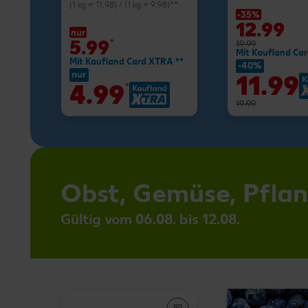
(1 kg = 11.98) / (1 kg = 9.98)**
-35%
12.99
nur
5.99
*
19.99
Mit Kaufland Ca
Mit Kaufland Card XTRA **
-40%
nur
11.99
4.99
*
19.99
Obst, Gemüse, Pfla
Gültig vom 06.08. bis 12.08.