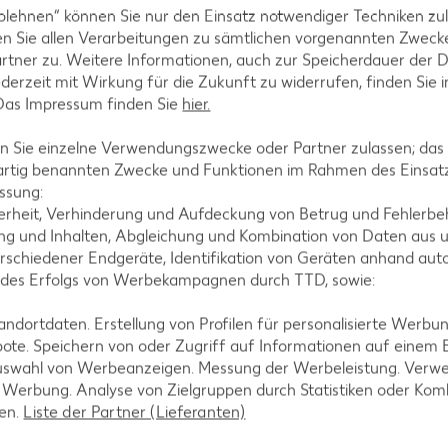
blehnen“ können Sie nur den Einsatz notwendiger Techniken zul
n Sie allen Verarbeitungen zu sämtlichen vorgenannten Zweck
rtner zu. Weitere Informationen, auch zur Speicherdauer der 
jederzeit mit Wirkung für die Zukunft zu widerrufen, finden Sie 
 Das Impressum finden Sie
hier.
 Sie einzelne Verwendungszwecke oder Partner zulassen; das g
artig benannten Zwecke und Funktionen im Rahmen des Einsatz
ssung:
erheit, Verhinderung und Aufdeckung von Betrug und Fehlerbeh
g und Inhalten, Abgleichung und Kombination von Daten aus u
rschiedener Endgeräte, Identifikation von Geräten anhand aut
rink
 des Erfolgs von Werbekampagnen durch TTD, sowie:
 = 1.48)**
dortdaten. Erstellung von Profilen für personalisierte Werbu
-23%
1.29
ote. Speichern von oder Zugriff auf Informationen auf einem
nur
uswahl von Werbeanzeigen. Messung der Werbeleistung. Verwe
4.44
*
1.69
rd XTRA **
Mit Kaufland Card XTRA **
r Werbung. Analyse von Zielgruppen durch Statistiken oder Ko
Mit Kaufla
-34%
len.
Liste der Partner (Lieferanten)
nur
1.11
3.9