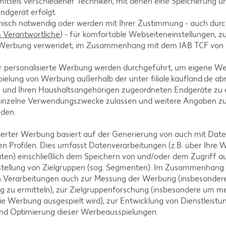
ittels verschiedener Techniken, mit denen eine Speicherung un
ndgerät erfolgt.
hnisch notwendig oder werden mit Ihrer Zustimmung - auch durch
Verantwortliche
) - für komfortable Webseiteneinstellungen, zur
te Werbung verwendet; im Zusammenhang mit dem IAB TCF von
A
r personalisierte Werbung werden durchgeführt, um eigene W
ielung von Werbung außerhalb der unter filiale.kaufland.de abr
n und Ihren Haushaltsangehörigen zugeordneten Endgeräte zu 
einzelne Verwendungszwecke zulassen und weitere Angaben z
nden.
AKTION
isierter Werbung basiert auf der Generierung von auch mit Dat
n Profilen. Dies umfasst Datenverarbeitungen (z.B. über Ihre
IGLO
ten) einschließlich dem Speichern von und/oder dem Zugriff a
Backfisc
stellung von Zielgruppen (sog. Segmenten). Im Zusammenhang
oder Fil
n Verarbeitungen auch zur Messung der Werbung (insbesondere
je 480 - 728
g zu ermitteln), zur Zielgruppenforschung (insbesondere um me
MILRAM
(1 kg = 6.10 -
ie Werbung ausgespielt wird), zur Entwicklung von Dienstleistu
- 8.32)**
Körniger Frischkäse
und Optimierung dieser Werbeausspielungen.
je 200-g-Packg.
(1 kg = 6.45) / (1 kg = 5.55)**