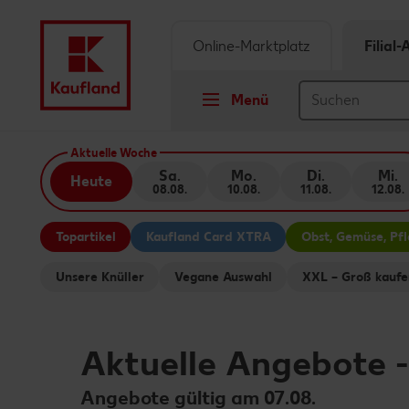
Online-Marktplatz
Filial
Menü
Springe zu
Aktuelle Woche
Sa.
Mo.
Di.
Mi.
Heute
08.08.
10.08.
11.08.
12.08.
Hauptinhalt
Topartikel
Kaufland Card XTRA
Obst, Gemüse, Pf
Footer
Unsere Knüller
Vegane Auswahl
XXL – Groß kaufe
Schwebender Seitenbereich
Aktuelle Angebote
Angebote gültig am 07.08.