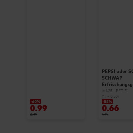
PEPSI oder 
SCHWAP
Erfrischungs
je 1,25-l-PET-Fl.
(1 l = 0.53)
-60%
-55%
0.99
0.66
2.49
1.49