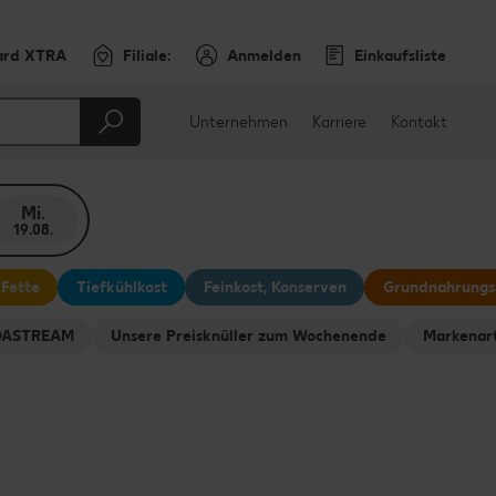
ard XTRA
Filiale:
Anmelden
Einkaufsliste
Unternehmen
Karriere
Kontakt
Mi.
19.08.
 Fette
Tiefkühlkost
Feinkost, Konserven
Grundnahrungs
ODASTREAM
Unsere Preisknüller zum Wochenende
Markenart