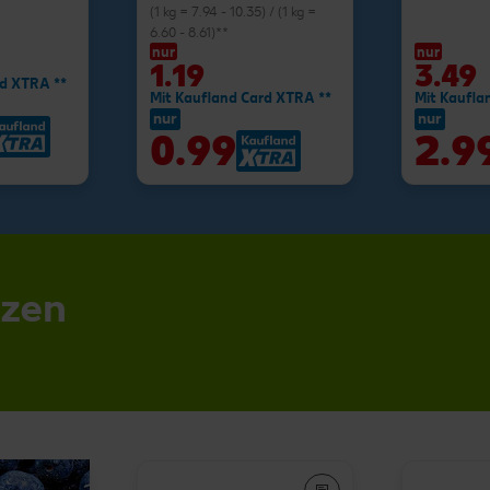
(1 kg = 7.94 - 10.35) / (1 kg =
6.60 - 8.61)**
nur
nur
1.19
3.49
rd XTRA **
Mit Kaufland Card XTRA **
Mit Kaufla
nur
nur
0.99
2.9
nzen