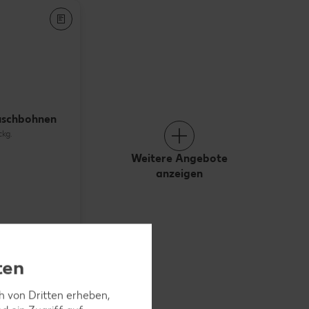
uschbohnen
ckg.
Weitere Angebote
anzeigen
ten
ch von Dritten erheben,