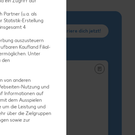
d ein Zugriff auf
 Partner (u.a. als
 Statistik-Erstellung
 insgesamt
4
Registriere dich jetzt!
erbung auszusteuern
ufbaren Kaufland Filial-
ermöglichen. Unter
u den
en von anderen
 Webseiten-Nutzung und
uf Informationen auf
h-Stäbchen
 mit dem Ausspielen
egro XXL
 um die Leistung und
-g-Packg.
hr über die Zielgruppen
 9.25) / (1 kg = 5.49
ngen sowie zur