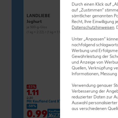
Durch einen Klick auf „A
auf „Zustimmen“ stimme
LANDLIEBE
sämtlicher genannten Pa
Joghurt
Recht, Ihre Einwilligung 
Datenschutzhinweisen
.
je 500-g-Glas
(1 kg = 2.22) / (1 kg = 1.98)**
Unter „Anpassen“ können
nachfolgend schlagwort
Werbung und Erfolgsme
Gewährleistung der Sich
und Anzeige von Werbun
MILRAM
Quellen, Verknüpfung ve
Buttermilch-D
Informationen, Messung
je 750-g-Fl.
(1 kg = 1.72) / (1 kg
Verwendung genauer Stan
-53%
-27%
1.11
1.29
Verbesserung der Angeb
reduzierter Daten zur A
2.39
1.79
Mit Kaufland Card XTRA **
Mit Kaufland Ca
Auswahl personalisierte
-58%
-37%
aus verschiedenen Quel
0.99
1.11