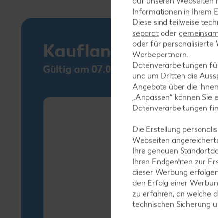
auf unseren Webseiten m
Informationen in Ihrem E
Diese sind teilweise tec
separat
oder
gemeinsam 
oder für personalisier
Kaufland Card XTR
Werbepartnern.
Datenverarbeitungen fü
Gültig am 07.08.
und um Dritten die Aussp
Angebote über die Ihne
„Anpassen“ können Sie 
Datenverarbeitungen fi
Die Erstellung personal
Webseiten angereicherte
Ihre genauen Standortda
Ihren Endgeräten zur Er
dieser Werbung erfolge
den Erfolg einer Werbun
zu erfahren, an welche d
technischen Sicherung 