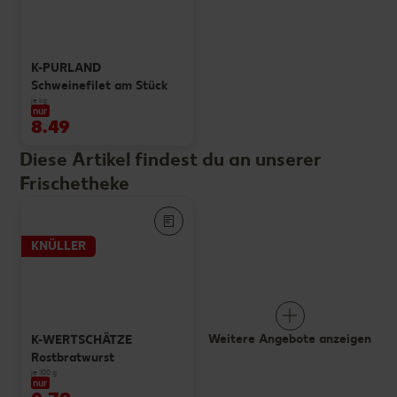
K-PURLAND
Schweinefilet am Stück
je kg
nur
8.49
Diese Artikel findest du an unserer
Frischetheke
KNÜLLER
Weitere Angebote anzeigen
K-WERTSCHÄTZE
Rostbratwurst
je 100 g
nur