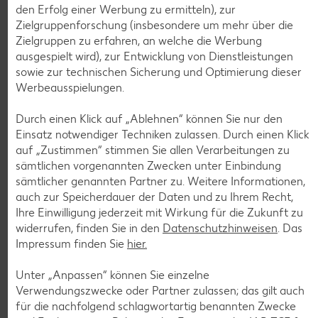
den Erfolg einer Werbung zu ermitteln), zur
Zielgruppenforschung (insbesondere um mehr über die
Zielgruppen zu erfahren, an welche die Werbung
ausgespielt wird), zur Entwicklung von Dienstleistungen
Weitere Angebote anzeigen
sowie zur technischen Sicherung und Optimierung dieser
ROYAL ORANGE
Werbeausspielungen.
Maasdam
je 100 g
Durch einen Klick auf „Ablehnen“ können Sie nur den
-56%
0.69
Einsatz notwendiger Techniken zulassen. Durch einen Klick
1.59
auf „Zustimmen“ stimmen Sie allen Verarbeitungen zu
sämtlichen vorgenannten Zwecken unter Einbindung
sämtlicher genannten Partner zu. Weitere Informationen,
Tiefkühlkost
auch zur Speicherdauer der Daten und zu Ihrem Recht,
Gültig vom 06.08. bis 12.08.
Ihre Einwilligung jederzeit mit Wirkung für die Zukunft zu
widerrufen, finden Sie in den
Datenschutzhinweisen
. Das
Impressum finden Sie
hier.
Unter „Anpassen“ können Sie einzelne
KNÜLLER
Verwendungszwecke oder Partner zulassen; das gilt auch
für die nachfolgend schlagwortartig benannten Zwecke