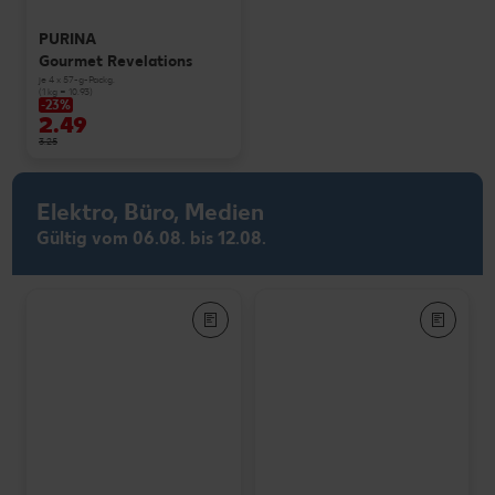
PURINA
Gourmet Revelations
je 4 x 57-g-Packg.
(1 kg = 10.93)
-23%
2.49
3.25
Elektro, Büro, Medien
Gültig vom 06.08. bis 12.08.