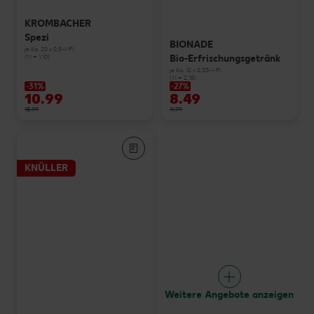
KROMBACHER
Spezi
BIONADE
je Ka. 20 x 0,5-l-Fl.
Bio-Erfrischungsgetränk
(1 l = 1.10)
je Ka. 12 x 0,33-l-Fl.
(1 l = 2.15)
-31%
-27%
10.99
8.49
15.99
11.79
KNÜLLER
Weitere Angebote anzeigen