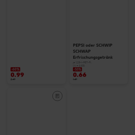
PEPSI oder SCHWIP
SCHWAP
Erfrischungsgetränk
je 1,25-l-PET-Fl.
(1 l = 0.53)
-60%
-55%
0.99
0.66
2.49
1.49