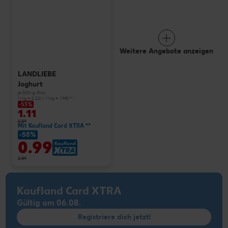
Weitere Angebote anzeigen
LANDLIEBE
Joghurt
je 500-g-Glas
(1 kg = 2.22) / (1 kg = 1.98)**
-53%
1.11
2.39
Mit Kaufland Card XTRA **
-58%
0.99
2.39
Kaufland Card XTRA
Gültig am 06.08.
Registriere dich jetzt!