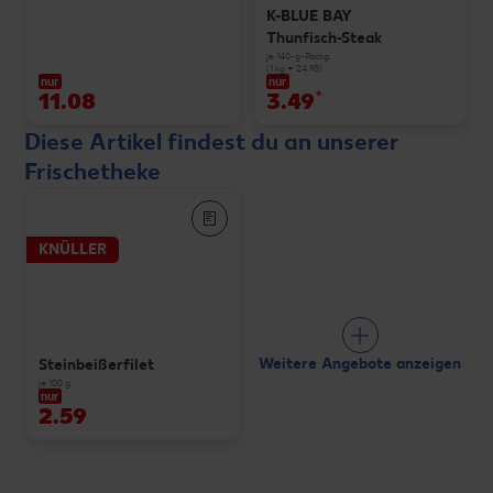
K-BLUE BAY
Thunfisch-Steak
je 140-g-Packg.
(1 kg = 24.93)
nur
nur
11.08
3.49
*
Diese Artikel findest du an unserer
Frischetheke
KNÜLLER
Weitere Angebote anzeigen
Steinbeißerfilet
je 100 g
nur
2.59