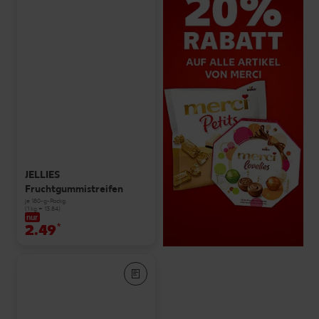
JELLIES
Fruchtgummistreifen
je 180-g-Packg.
(1 kg = 13.84)
nur
2.49
*