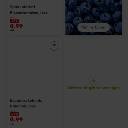
Span./niederl.
Rispentomaten, lose
je kg
-23%
0.99
Mehr erfahren
1.29
Weitere Angebote anzeigen
Ecuador./kolumb.
Bananen, lose
je kg
-23%
0.99
1.29