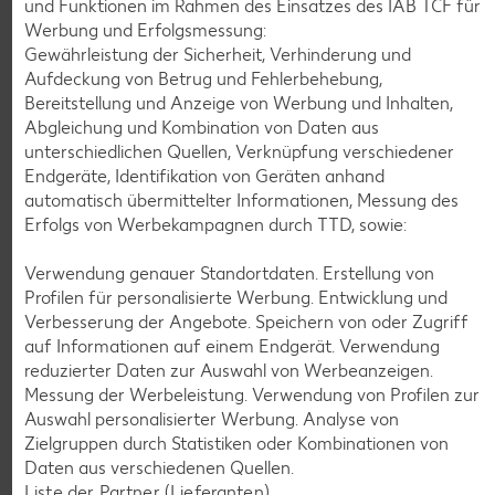
und Funktionen im Rahmen des Einsatzes des IAB TCF für
Werbung und Erfolgsmessung:
Gewährleistung der Sicherheit, Verhinderung und
K-CLASSIC
.
Aufdeckung von Betrug und Fehlerbehebung,
Maxx XXL
je 6 - 12 St. = 398 - 560-ml-Packg.
je 8 St. = 800-ml-Großpackg.
Bereitstellung und Anzeige von Werbung und Inhalten,
(1 l = 5.34 - 7.52)
(1 l = 3.74)
nur
Abgleichung und Kombination von Daten aus
nur
2.99
2.99
unterschiedlichen Quellen, Verknüpfung verschiedener
Endgeräte, Identifikation von Geräten anhand
automatisch übermittelter Informationen, Messung des
Erfolgs von Werbekampagnen durch TTD, sowie:
Verwendung genauer Standortdaten. Erstellung von
Profilen für personalisierte Werbung. Entwicklung und
Verbesserung der Angebote. Speichern von oder Zugriff
auf Informationen auf einem Endgerät. Verwendung
reduzierter Daten zur Auswahl von Werbeanzeigen.
Messung der Werbeleistung. Verwendung von Profilen zur
Auswahl personalisierter Werbung. Analyse von
Weitere Angebote anzeigen
Zielgruppen durch Statistiken oder Kombinationen von
Daten aus verschiedenen Quellen.
Liste der Partner (Lieferanten)