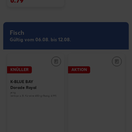
0.79
Fisch
Gültig vom 06.08. bis 12.08.
KNÜLLER
AKTION
K-BLUE BAY
Dorade Royal
je kg
(entspr. z. B. für eine 450-g-Packg. 4.99)