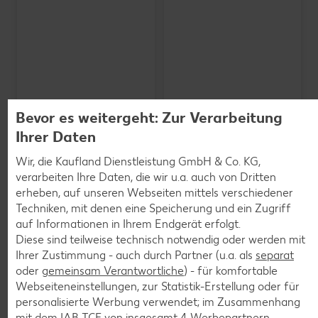
Bevor es weitergeht: Zur Verarbeitung
Ihrer Daten
Wir, die Kaufland Dienstleistung GmbH & Co. KG,
verarbeiten Ihre Daten, die wir u.a. auch von Dritten
erheben, auf unseren Webseiten mittels verschiedener
SCHWARZWALDMILCH
Bioland frische Vollmilch,
Techniken, mit denen eine Speicherung und ein Zugriff
3,8 % Fett
auf Informationen in Ihrem Endgerät erfolgt.
je 1-l-Packg.
Diese sind teilweise technisch notwendig oder werden mit
nur
nur
1.59
1.29
Ihrer Zustimmung - auch durch Partner (u.a. als
separat
oder
gemeinsam Verantwortliche
) - für komfortable
Webseiteneinstellungen, zur Statistik-Erstellung oder für
personalisierte Werbung verwendet; im Zusammenhang
mit dem IAB TCF von insgesamt
4
Werbepartnern.