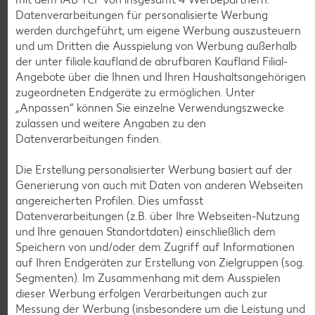
Datenverarbeitungen für personalisierte Werbung
werden durchgeführt, um eigene Werbung auszusteuern
und um Dritten die Ausspielung von Werbung außerhalb
der unter filiale.kaufland.de abrufbaren Kaufland Filial-
Angebote über die Ihnen und Ihren Haushaltsangehörigen
zugeordneten Endgeräte zu ermöglichen. Unter
Weitere Angebote anzeigen
„Anpassen“ können Sie einzelne Verwendungszwecke
zulassen und weitere Angaben zu den
Datenverarbeitungen finden.
K-TAKE IT VEGGIE
Veganer Cocogurt vegan,
versch. Sorten
Die Erstellung personalisierter Werbung basiert auf der
je 400-g-Becher
Generierung von auch mit Daten von anderen Webseiten
(1 kg = 3.23)
nur
angereicherten Profilen. Dies umfasst
1.29
Datenverarbeitungen (z.B. über Ihre Webseiten-Nutzung
und Ihre genauen Standortdaten) einschließlich dem
Diese Artikel findest du an unserer
Speichern von und/oder dem Zugriff auf Informationen
Frischetheke
auf Ihren Endgeräten zur Erstellung von Zielgruppen (sog.
Segmenten). Im Zusammenhang mit dem Ausspielen
dieser Werbung erfolgen Verarbeitungen auch zur
Messung der Werbung (insbesondere um die Leistung und