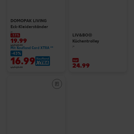
DOMOPAK LIVING
Eck-Kleiderständer
je
LIV&BO®
-33%
19.99
Küchentrolley
UVP 29.99
je
Mit Kaufland Card XTRA **
-43%
16.99
nur
24.99
UVP 29.99