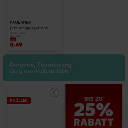
PAULANER
Erfrischungsgetränk
je 0,33-l-Dose
(1 l = 2.10)
nur
0.69
Drogerie, Tiernahrung
Gültig vom 06.08. bis 12.08.
KNÜLLER