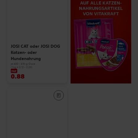
JOSI CAT oder JOSI DOG
Katzen- oder
Hundenahrung
je 400 - 415-g-Dose
(1 kg = 2.12 - 2.20)
nur
0.88