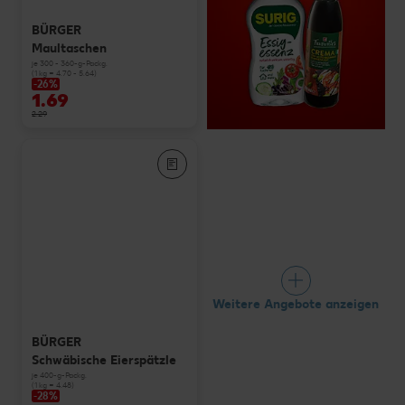
BÜRGER
Maultaschen
je 300 - 360-g-Packg.
(1 kg = 4.70 - 5.64)
-26%
1.69
2.29
Weitere Angebote anzeigen
BÜRGER
Schwäbische Eierspätzle
je 400-g-Packg.
(1 kg = 4.48)
-28%