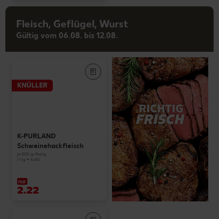
Fleisch, Geflügel, Wurst
Gültig vom 06.08. bis 12.08.
KNÜLLER
K-PURLAND
Schweinehackfleisch
je 500-g-Packg.
(1 kg = 4.44)
nur
2.22