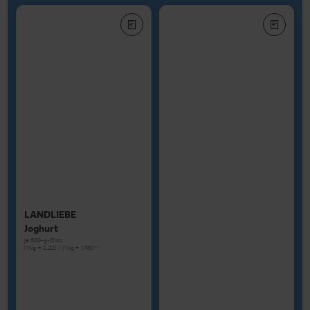
LANDLIEBE
Joghurt
je 500-g-Glas
(1 kg = 2.22) / (1 kg = 1.98)**