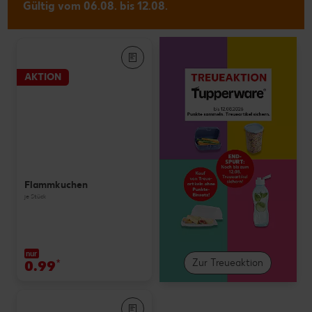
Gültig vom 06.08. bis 12.08.
AKTION
Flammkuchen
je Stück
nur
0.99
*
Zur Treueaktion