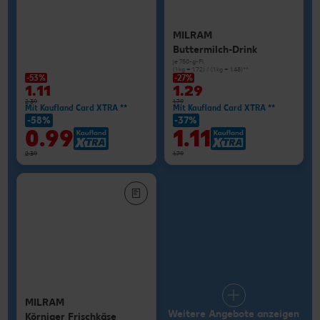
MILRAM
Buttermilch-Drink
je 750-g-Fl.
(1 kg = 1.72) / (1 kg = 1.48)**
-53%
-27%
1.11
1.29
2.39
1.79
Mit Kaufland Card XTRA **
Mit Kaufland Card XTRA **
-58%
-37%
0.99
1.11
2.39
1.79
MILRAM
Weitere Angebote anzeigen
Körniger Frischkäse