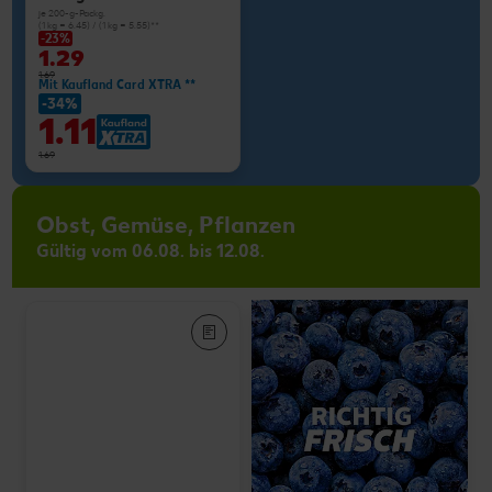
je 200-g-Packg.
(1 kg = 6.45) / (1 kg = 5.55)**
-23%
1.29
1.69
Mit Kaufland Card XTRA **
-34%
1.11
1.69
Obst, Gemüse, Pflanzen
Gültig vom 06.08. bis 12.08.