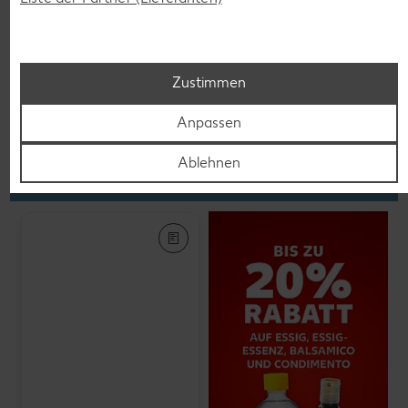
K-PLANT BASED
Veganes Eis
je 500-ml-Becher
(1 l = 5.58)
nur
2.79
Zustimmen
Anpassen
Feinkost, Konserven
Ablehnen
Gültig vom 06.08. bis 12.08.