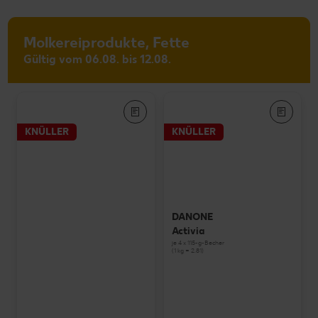
Molkereiprodukte, Fette
Gültig vom 06.08. bis 12.08.
KNÜLLER
KNÜLLER
DANONE
Activia
je 4 x 115-g-Becher
(1 kg = 2.81)