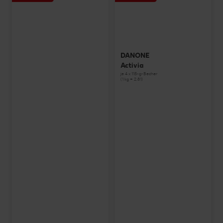
DANONE
Activia
je 4 x 115-g-Becher
(1 kg = 2.81)