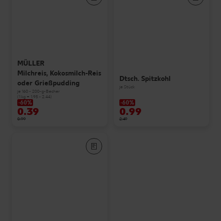
MÜLLER
Milchreis, Kokosmilch-Reis
Dtsch. Spitzkohl
oder Grießpudding
je Stück
je 160 - 200-g-Becher
(1 kg = 1.95 - 2.44)
-60%
-60%
0.39
0.99
0.99
2.49