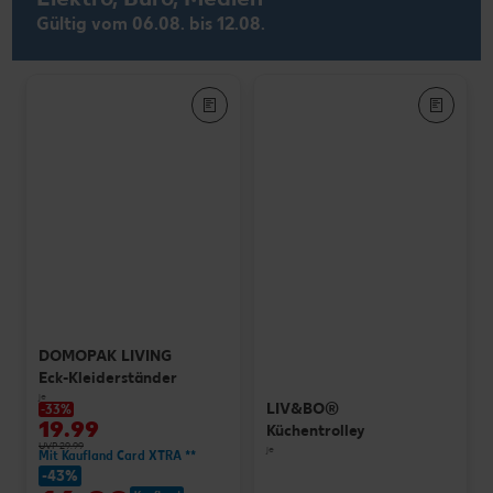
Gültig vom 06.08. bis 12.08.
DOMOPAK LIVING
Eck-Kleiderständer
je
LIV&BO®
-33%
19.99
Küchentrolley
UVP 29.99
je
Mit Kaufland Card XTRA **
-43%