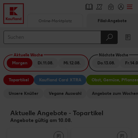
Online-Marktplatz
Filial-Angebote
Springe zu
Hauptinhalt
Aktuelle Woche
Nächste Woche
Footer
Morgen
Di.
11.08.
Mi.
12.08.
Do.
13.08.
Fr.
14.0
Schwebender Seitenbereich
Topartikel
Kaufland Card XTRA
Obst, Gemüse, Pflanze
Unsere Knüller
Vegane Auswahl
Angebote zum Wochen
Aktuelle Angebote
-
Topartikel
Angebote gültig am 10.08.