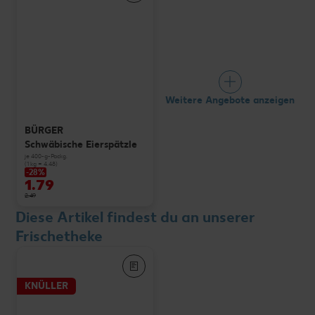
Weitere Angebote anzeigen
BÜRGER
Schwäbische Eierspätzle
je 400-g-Packg.
(1 kg = 4.48)
-28%
1.79
2.49
Diese Artikel findest du an unserer
Frischetheke
KNÜLLER