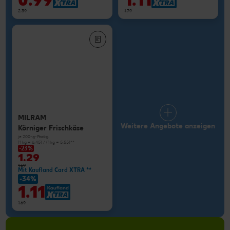
0.99
1.11
2.39
1.79
MILRAM
Weitere Angebote anzeigen
Körniger Frischkäse
je 200-g-Packg.
(1 kg = 6.45) / (1 kg = 5.55)**
-23%
1.29
1.69
Mit Kaufland Card XTRA **
-34%
1.11
1.69