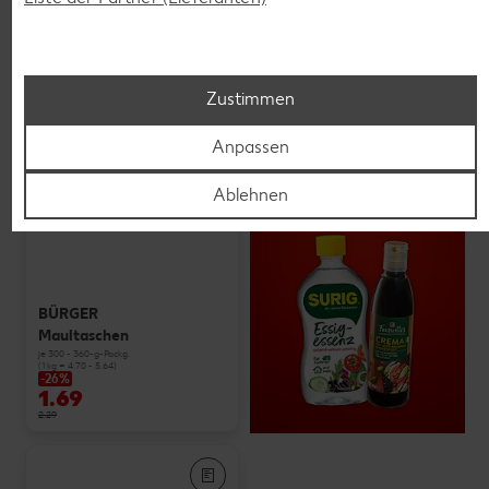
Zustimmen
Anpassen
Ablehnen
BÜRGER
Maultaschen
je 300 - 360-g-Packg.
(1 kg = 4.70 - 5.64)
-26%
1.69
2.29