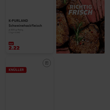
K-PURLAND
Schweinehackfleisch
je 500-g-Packg.
(1 kg = 4.44)
nur
2.22
KNÜLLER