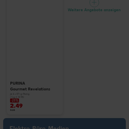
Weitere Angebote anzeigen
PURINA
Gourmet Revelations
je 4 x 57-g-Packg.
(1 kg = 10.93)
-23%
2.49
3.25
Elektro, Büro, Medien