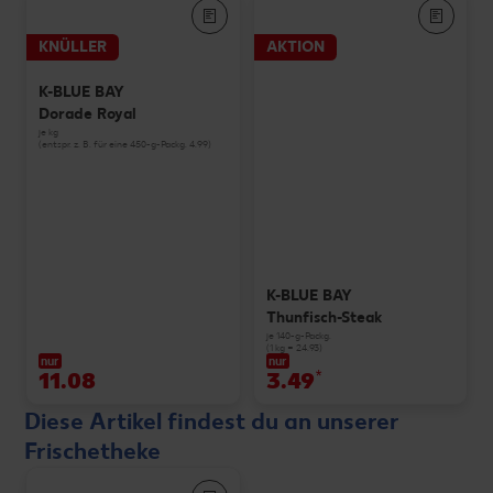
KNÜLLER
AKTION
K-BLUE BAY
Dorade Royal
je kg
(entspr. z. B. für eine 450-g-Packg. 4.99)
K-BLUE BAY
Thunfisch-Steak
je 140-g-Packg.
(1 kg = 24.93)
nur
nur
11.08
3.49
*
Diese Artikel findest du an unserer
Frischetheke