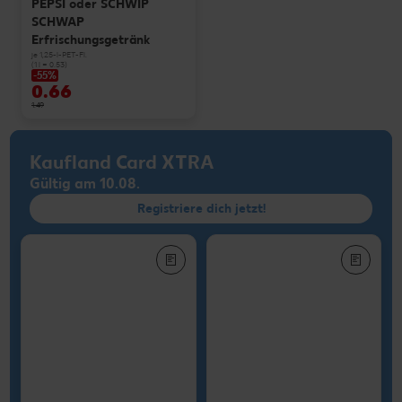
PEPSI oder SCHWIP
SCHWAP
Erfrischungsgetränk
je 1,25-l-PET-Fl.
(1 l = 0.53)
-55%
0.66
1.49
Kaufland Card XTRA
Gültig am 10.08.
Registriere dich jetzt!