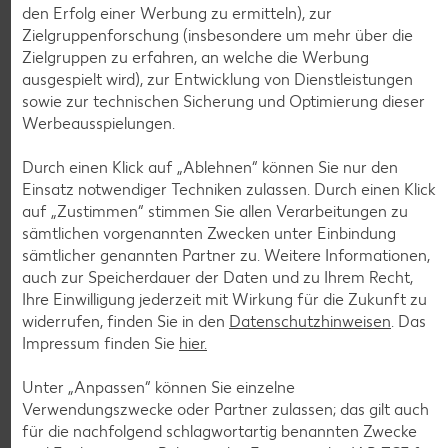
1.59
den Erfolg einer Werbung zu ermitteln), zur
Zielgruppenforschung (insbesondere um mehr über die
Zielgruppen zu erfahren, an welche die Werbung
Tiefkühlkost
ausgespielt wird), zur Entwicklung von Dienstleistungen
Gültig vom 06.08. bis 12.08.
sowie zur technischen Sicherung und Optimierung dieser
Werbeausspielungen.
Durch einen Klick auf „Ablehnen“ können Sie nur den
Einsatz notwendiger Techniken zulassen. Durch einen Klick
KNÜLLER
auf „Zustimmen“ stimmen Sie allen Verarbeitungen zu
sämtlichen vorgenannten Zwecken unter Einbindung
sämtlicher genannten Partner zu. Weitere Informationen,
auch zur Speicherdauer der Daten und zu Ihrem Recht,
Ihre Einwilligung jederzeit mit Wirkung für die Zukunft zu
K-CLASSIC
widerrufen, finden Sie in den
Datenschutzhinweisen
. Das
.
Maxx XXL
Impressum finden Sie
hier.
je 6 - 12 St. = 398 - 560-ml-Packg.
je 8 St. = 800-ml-Großpackg.
(1 l = 5.34 - 7.52)
(1 l = 3.74)
nur
nur
2.99
2.99
Unter „Anpassen“ können Sie einzelne
Verwendungszwecke oder Partner zulassen; das gilt auch
für die nachfolgend schlagwortartig benannten Zwecke