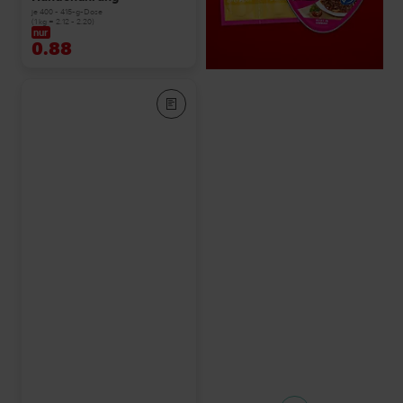
je 400 - 415-g-Dose
(1 kg = 2.12 - 2.20)
nur
0.88