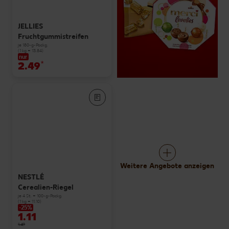
JELLIES
Fruchtgummistreifen
je 180-g-Packg.
(1 kg = 13.84)
nur
2.49
*
Weitere Angebote anzeigen
NESTLÉ
Cerealien-Riegel
je 4 St. = 100-g-Packg.
(1 kg = 11.10)
-25%
1.11
1.49