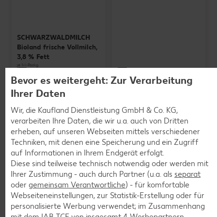
SCHWARZWALDMILCH
Bioland frische Vollmilch,
3,8 % Fett
je 1-l-Packg.
nur
nur
1.59
1.29
Bevor es weitergeht: Zur Verarbeitung
Ihrer Daten
Wir, die Kaufland Dienstleistung GmbH & Co. KG,
verarbeiten Ihre Daten, die wir u.a. auch von Dritten
erheben, auf unseren Webseiten mittels verschiedener
Techniken, mit denen eine Speicherung und ein Zugriff
auf Informationen in Ihrem Endgerät erfolgt.
Diese sind teilweise technisch notwendig oder werden mit
Ihrer Zustimmung - auch durch Partner (u.a. als
separat
oder
gemeinsam Verantwortliche
) - für komfortable
Weitere Angebote anzeigen
Webseiteneinstellungen, zur Statistik-Erstellung oder für
personalisierte Werbung verwendet; im Zusammenhang
mit dem IAB TCF von insgesamt
4
Werbepartnern.