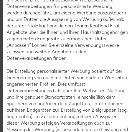
K-TAKE IT VEGGIE
Datenverarbeitungen für personalisierte Werbung
Veganer Cocogurt vegan,
werden durchgeführt, um eigene Werbung auszusteuern
versch. Sorten
und um Dritten die Ausspielung von Werbung außerhalb
je 400-g-Becher
(1 kg = 3.23)
der unter filiale.kaufland.de abrufbaren Kaufland Filial-
nur
1.29
Angebote über die Ihnen und Ihren Haushaltsangehörigen
zugeordneten Endgeräte zu ermöglichen. Unter
Diese Artikel findest du an unserer
„Anpassen“ können Sie einzelne Verwendungszwecke
Frischetheke
zulassen und weitere Angaben zu den
Datenverarbeitungen finden.
Die Erstellung personalisierter Werbung basiert auf der
Generierung von auch mit Daten von anderen Webseiten
angereicherten Profilen. Dies umfasst
Datenverarbeitungen (z.B. über Ihre Webseiten-Nutzung
und Ihre genauen Standortdaten) einschließlich dem
Weitere Angebote anzeigen
Speichern von und/oder dem Zugriff auf Informationen
ROYAL ORANGE
auf Ihren Endgeräten zur Erstellung von Zielgruppen (sog.
Maasdam
Segmenten). Im Zusammenhang mit dem Ausspielen
je 100 g
dieser Werbung erfolgen Verarbeitungen auch zur
-56%
0.69
Messung der Werbung (insbesondere um die Leistung und