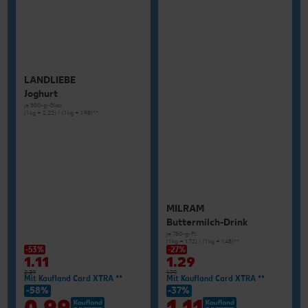
LANDLIEBE
Joghurt
je 500-g-Glas
(1 kg = 2.22) / (1 kg = 1.98)**
MILRAM
Buttermilch-Drink
je 750-g-Fl.
(1 kg = 1.72) / (1 kg = 1.48)**
-53%
-27%
1.11
1.29
2.39
1.79
Mit Kaufland Card XTRA **
Mit Kaufland Card XTRA **
-58%
-37%