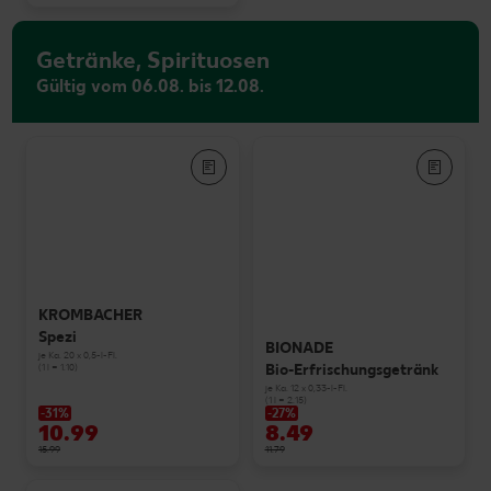
Getränke, Spirituosen
Gültig vom 06.08. bis 12.08.
KROMBACHER
Spezi
BIONADE
je Ka. 20 x 0,5-l-Fl.
Bio-Erfrischungsgetränk
(1 l = 1.10)
je Ka. 12 x 0,33-l-Fl.
(1 l = 2.15)
-31%
-27%
10.99
8.49
15.99
11.79