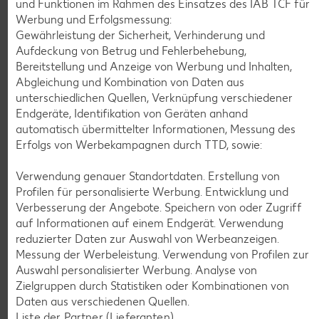
und Funktionen im Rahmen des Einsatzes des IAB TCF für
Werbung und Erfolgsmessung:
Gewährleistung der Sicherheit, Verhinderung und
Aufdeckung von Betrug und Fehlerbehebung,
Bereitstellung und Anzeige von Werbung und Inhalten,
Abgleichung und Kombination von Daten aus
unterschiedlichen Quellen, Verknüpfung verschiedener
Endgeräte, Identifikation von Geräten anhand
automatisch übermittelter Informationen, Messung des
Weitere Angebote anzeigen
Erfolgs von Werbekampagnen durch TTD, sowie:
Verwendung genauer Standortdaten. Erstellung von
Profilen für personalisierte Werbung. Entwicklung und
K-PLANT BASED
Veganes Eis
Verbesserung der Angebote. Speichern von oder Zugriff
je 500-ml-Becher
auf Informationen auf einem Endgerät. Verwendung
(1 l = 5.58)
nur
reduzierter Daten zur Auswahl von Werbeanzeigen.
2.79
Messung der Werbeleistung. Verwendung von Profilen zur
Auswahl personalisierter Werbung. Analyse von
Zielgruppen durch Statistiken oder Kombinationen von
Feinkost, Konserven
Daten aus verschiedenen Quellen.
Gültig vom 06.08. bis 12.08.
Liste der Partner (Lieferanten)