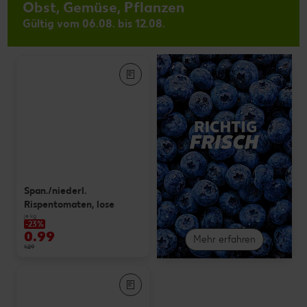
Obst, Gemüse, Pflanzen
Gültig vom 06.08. bis 12.08.
Span./niederl.
Rispentomaten, lose
je kg
-23%
0.99
Mehr erfahren
1.29