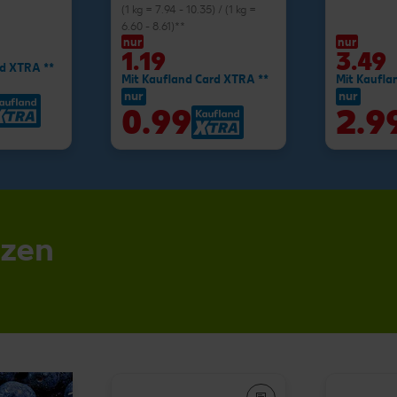
(1 kg = 7.94 - 10.35) / (1 kg =
6.60 - 8.61)**
nur
nur
1.19
3.49
rd XTRA **
Mit Kaufland Card XTRA **
Mit Kaufla
nur
nur
0.99
2.9
nzen