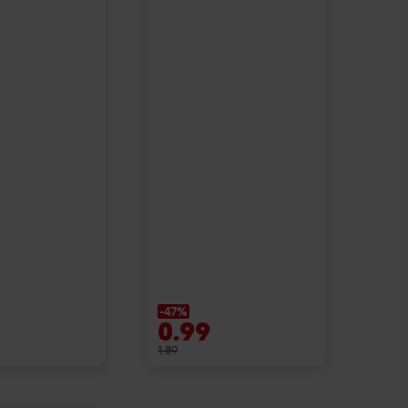
-47%
0.99
1.89