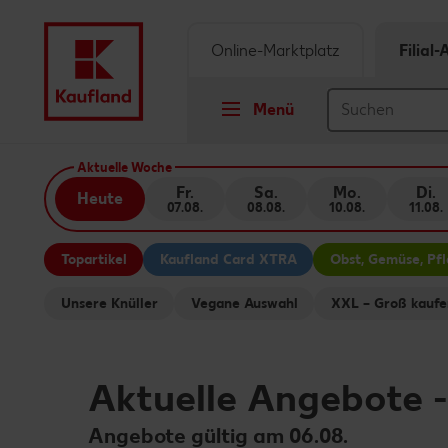
Online-Marktplatz
Filial
Menü
Springe zu
Aktuelle Woche
Fr.
Sa.
Mo.
Di.
Heute
07.08.
08.08.
10.08.
11.08.
Hauptinhalt
Topartikel
Kaufland Card XTRA
Obst, Gemüse, Pf
Footer
Unsere Knüller
Vegane Auswahl
XXL – Groß kaufe
Schwebender Seitenbereich
Aktuelle Angebote
Angebote gültig am 06.08.