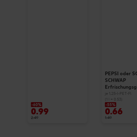
PEPSI oder 
SCHWAP
Erfrischungs
je 1,25-l-PET-Fl.
(1 l = 0.53)
-60%
-55%
0.99
0.66
2.49
1.49