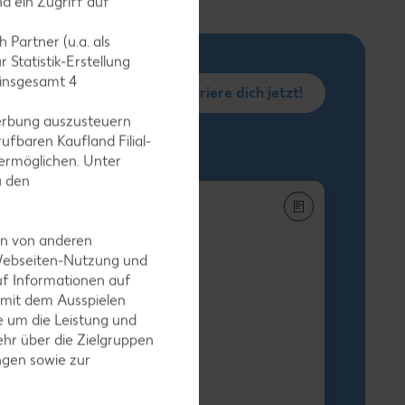
d ein Zugriff auf
 Partner (u.a. als
 Statistik-Erstellung
 insgesamt
4
Registriere dich jetzt!
erbung auszusteuern
ufbaren Kaufland Filial-
ermöglichen. Unter
u den
en von anderen
 Webseiten-Nutzung und
uf Informationen auf
h-Stäbchen
 mit dem Ausspielen
egro XXL
 um die Leistung und
-g-Packg.
hr über die Zielgruppen
 9.25) / (1 kg = 5.49
ngen sowie zur