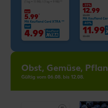
(1 kg = 11.98) / (1 kg = 9.98)**
-35%
12.99
nur
5.99
*
19.99
Mit Kaufland Ca
Mit Kaufland Card XTRA **
-40%
nur
11.99
4.99
*
19.99
Obst, Gemüse, Pfla
Gültig vom 06.08. bis 12.08.