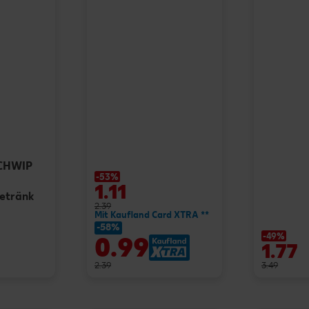
SCHWIP
-53%
1.11
getränk
2.39
Mit Kaufland Card XTRA **
-58%
-49%
0.99
1.77
2.39
3.49