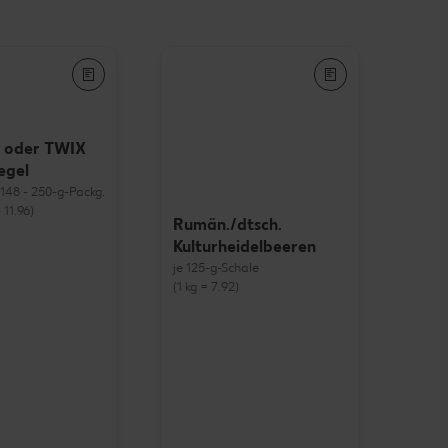
 oder TWIX
egel
= 148 - 250-g-Packg.
 11.96)
Rumän./dtsch.
Kulturheidelbeeren
je 125-g-Schale
(1 kg = 7.92)