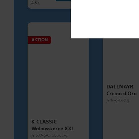
2.39
1.79
AKTION
DALLMAYR
Crema d'Oro
je 1-kg-Packg.
K-CLASSIC
Walnusskerne XXL
je 500-g-Großpackg.