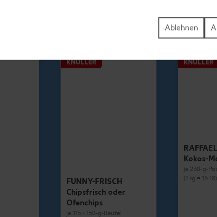
1.69
Ablehnen
A
KNÜLLER
KNÜLLER
RAFFAE
Kokos-M
je 230-g-Pa
(1 kg = 15.18
FUNNY-FRISCH
Chipsfrisch oder
Ofenchips
je 115 - 150-g-Beutel