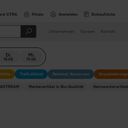
ard XTRA
Filiale:
Anmelden
Einkaufsliste
Unternehmen
Karriere
Kontakt
Di.
Mi.
18.08.
19.08.
 Fette
Tiefkühlkost
Feinkost, Konserven
Grundnahrungs
ODASTREAM
Markenartikel in Bio-Qualität
Heimwerkerartike