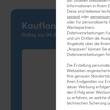
auf unseren Webseiten m
Informationen in Ihrem E
Diese sind teilweise tec
separat
oder
gemeinsam 
oder für personalisier
Kaufland Card XTR
Werbepartnern.
Datenverarbeitungen fü
Gültig am 06.08.
und um Dritten die Aussp
Angebote über die Ihne
„Anpassen“ können Sie 
Datenverarbeitungen fi
Die Erstellung personal
Webseiten angereicherte
Ihre genauen Standortda
Ihren Endgeräten zur Er
dieser Werbung erfolge
den Erfolg einer Werbun
zu erfahren, an welche d
technischen Sicherung 