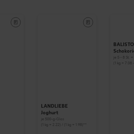
BALISTO
Schokori
je 5 - 8 St. 
(1 kg = 7.08 -
LANDLIEBE
Joghurt
je 500-g-Glas
(1 kg = 2.22) / (1 kg = 1.98)**