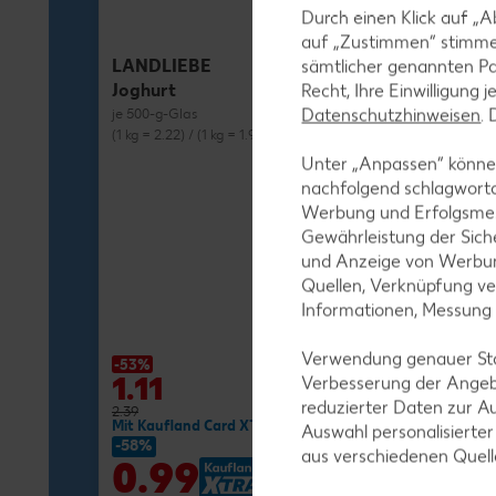
Durch einen Klick auf „A
auf „Zustimmen“ stimme
LANDLIEBE
sämtlicher genannten Pa
Joghurt
Recht, Ihre Einwilligung 
Datenschutzhinweisen
.
je 500-g-Glas
(1 kg = 2.22) / (1 kg = 1.98)**
Unter „Anpassen“ können
nachfolgend schlagwort
Werbung und Erfolgsme
Gewährleistung der Sich
und Anzeige von Werbun
MILRAM
Quellen, Verknüpfung ve
Buttermilch-D
Informationen, Messung
je 750-g-Fl.
(1 kg = 1.72) / (1 kg
Verwendung genauer Stan
-53%
-27%
1.11
1.29
Verbesserung der Angeb
reduzierter Daten zur A
2.39
1.79
Mit Kaufland Card XTRA **
Mit Kaufland Ca
Auswahl personalisierte
-58%
-37%
aus verschiedenen Quel
0.99
1.11