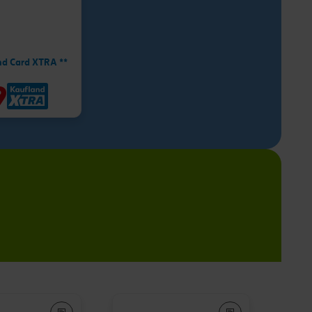
nd Card XTRA **
9