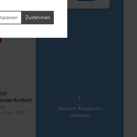
1.69
npassen
Zustimmen
LLO
andel-Konfekt
ckg.
Weitere Angebote
) / (1 kg = 13.00)**
anzeigen