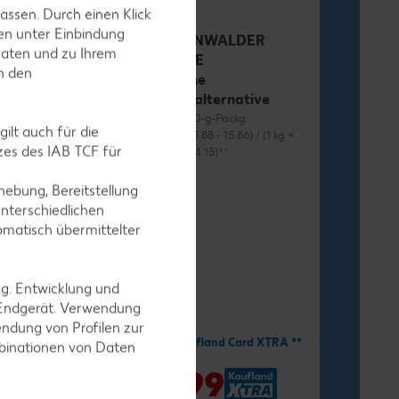
assen. Durch einen Klick
en unter Einbindung
RÜGENWALDER
Daten und zu Ihrem
MÜHLE
in den
Vegane
Wurstalternative
je 70 - 80-g-Packg.
ilt auch für die
(1 kg = 13.88 - 15.86) / (1 kg =
es des IAB TCF für
12.38 - 14.15)**
ebung, Bereitstellung
nterschiedlichen
omatisch übermittelter
ng. Entwicklung und
-34%
1.11
 Endgerät. Verwendung
ndung von Profilen zur
1.69
Mit Kaufland Card XTRA **
mbinationen von Daten
nd Card XTRA **
-41%
0.99
9
*