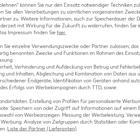
blehnen“ können Sie nur den Einsatz notwendiger Techniken zul
n Sie allen Verarbeitungen zu sämtlichen vorgenannten Zweck
rtner zu. Weitere Informationen, auch zur Speicherdauer der 
jederzeit mit Wirkung für die Zukunft zu widerrufen, finden Sie 
 Das Impressum finden Sie
hier.
 Sie einzelne Verwendungszwecke oder Partner zulassen; das g
artig benannten Zwecke und Funktionen im Rahmen des Einsatz
ssung:
erheit, Verhinderung und Aufdeckung von Betrug und Fehlerbeh
g und Inhalten, Abgleichung und Kombination von Daten aus u
rschiedener Endgeräte, Identifikation von Geräten anhand aut
rink
 des Erfolgs von Werbekampagnen durch TTD, sowie:
 = 1.48)**
dortdaten. Erstellung von Profilen für personalisierte Werbu
-23%
1.29
ote. Speichern von oder Zugriff auf Informationen auf einem
nur
uswahl von Werbeanzeigen. Messung der Werbeleistung. Verwe
4.44
*
1.69
rd XTRA **
Mit Kaufland Card XTRA **
r Werbung. Analyse von Zielgruppen durch Statistiken oder Ko
Mit Kaufla
-34%
len.
Liste der Partner (Lieferanten)
nur
1.11
3.9