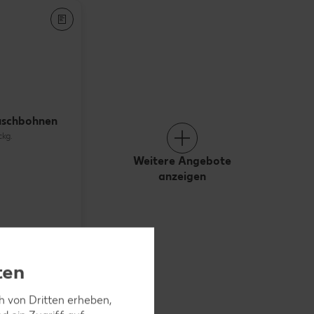
uschbohnen
ckg.
Weitere Angebote
anzeigen
ten
ch von Dritten erheben,