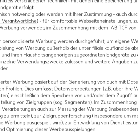
ittels verschiedener Techniken, mit denen eine Speicherung un
ndgerät erfolgt.
hnisch notwendig oder werden mit Ihrer Zustimmung - auch durch
Verantwortliche
) - für komfortable Webseiteneinstellungen, zur
te Werbung verwendet; im Zusammenhang mit dem IAB TCF von
A
r personalisierte Werbung werden durchgeführt, um eigene W
ielung von Werbung außerhalb der unter filiale.kaufland.de abr
n und Ihren Haushaltsangehörigen zugeordneten Endgeräte zu 
einzelne Verwendungszwecke zulassen und weitere Angaben z
nden.
AKTION
isierter Werbung basiert auf der Generierung von auch mit Dat
n Profilen. Dies umfasst Datenverarbeitungen (z.B. über Ihre
IGLO
ten) einschließlich dem Speichern von und/oder dem Zugriff a
Backfisc
stellung von Zielgruppen (sog. Segmenten). Im Zusammenhang
oder Fil
n Verarbeitungen auch zur Messung der Werbung (insbesondere
je 480 - 728
g zu ermitteln), zur Zielgruppenforschung (insbesondere um me
MILRAM
(1 kg = 6.10 -
ie Werbung ausgespielt wird), zur Entwicklung von Dienstleistu
- 8.32)**
Körniger Frischkäse
und Optimierung dieser Werbeausspielungen.
je 200-g-Packg.
(1 kg = 6.45) / (1 kg = 5.55)**