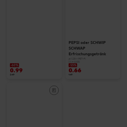
PEPSI oder SCHWIP
SCHWAP
Erfrischungsgetränk
je 1,25-l-PET-Fl.
(1 l = 0.53)
-60%
-55%
0.99
0.66
2.49
1.49