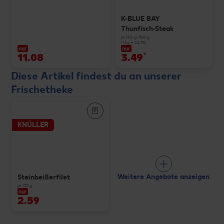
K-BLUE BAY
Thunfisch-Steak
je 140-g-Packg.
(1 kg = 24.93)
nur
nur
11.08
3.49
*
Diese Artikel findest du an unserer
Frischetheke
KNÜLLER
Weitere Angebote anzeigen
Steinbeißerfilet
je 100 g
nur
2.59