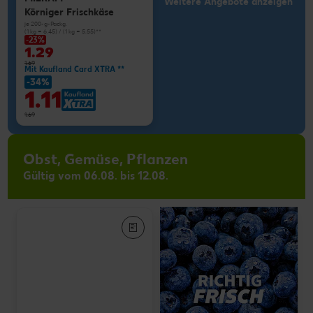
Weitere Angebote anzeigen
Körniger Frischkäse
je 200-g-Packg.
(1 kg = 6.45) / (1 kg = 5.55)**
-23%
1.29
1.69
Mit Kaufland Card XTRA **
-34%
1.11
1.69
Obst, Gemüse, Pflanzen
Gültig vom 06.08. bis 12.08.