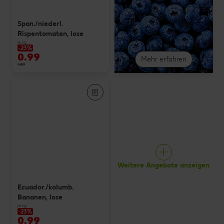
Span./niederl.
Rispentomaten, lose
je kg
-23%
0.99
Mehr erfahren
1.29
Weitere Angebote anzeigen
Ecuador./kolumb.
Bananen, lose
je kg
-23%
0.99