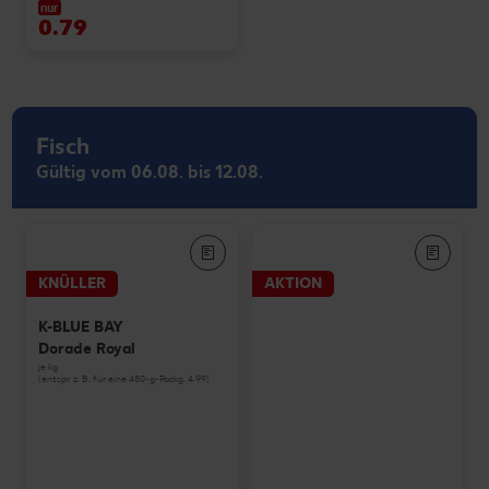
nur
0.79
Fisch
Gültig vom 06.08. bis 12.08.
KNÜLLER
AKTION
K-BLUE BAY
Dorade Royal
je kg
(entspr. z. B. für eine 450-g-Packg. 4.99)