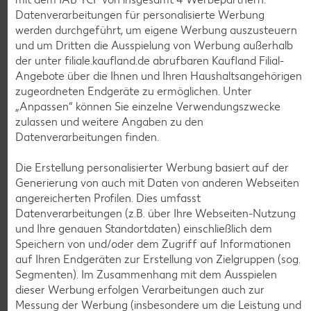
Datenverarbeitungen für personalisierte Werbung
werden durchgeführt, um eigene Werbung auszusteuern
und um Dritten die Ausspielung von Werbung außerhalb
der unter filiale.kaufland.de abrufbaren Kaufland Filial-
Angebote über die Ihnen und Ihren Haushaltsangehörigen
zugeordneten Endgeräte zu ermöglichen. Unter
„Anpassen“ können Sie einzelne Verwendungszwecke
Weitere Angebote anzeigen
zulassen und weitere Angaben zu den
Datenverarbeitungen finden.
K-TAKE IT VEGGIE
Die Erstellung personalisierter Werbung basiert auf der
Veganer Cocogurt vegan,
Generierung von auch mit Daten von anderen Webseiten
versch. Sorten
je 400-g-Becher
angereicherten Profilen. Dies umfasst
(1 kg = 3.23)
nur
Datenverarbeitungen (z.B. über Ihre Webseiten-Nutzung
1.29
und Ihre genauen Standortdaten) einschließlich dem
Speichern von und/oder dem Zugriff auf Informationen
Diese Artikel findest du an unserer
auf Ihren Endgeräten zur Erstellung von Zielgruppen (sog.
Frischetheke
Segmenten). Im Zusammenhang mit dem Ausspielen
dieser Werbung erfolgen Verarbeitungen auch zur
Messung der Werbung (insbesondere um die Leistung und