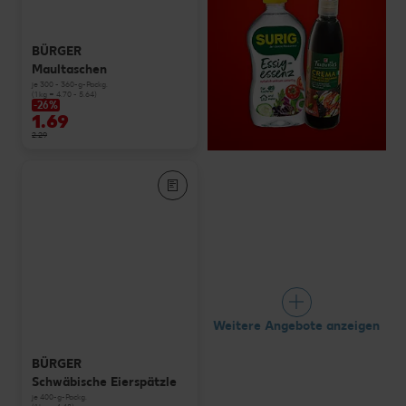
BÜRGER
Maultaschen
je 300 - 360-g-Packg.
(1 kg = 4.70 - 5.64)
-26%
1.69
2.29
Weitere Angebote anzeigen
BÜRGER
Schwäbische Eierspätzle
je 400-g-Packg.