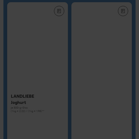
LANDLIEBE
Joghurt
je 500-g-Glas
(1 kg = 2.22) / (1 kg = 1.98)**