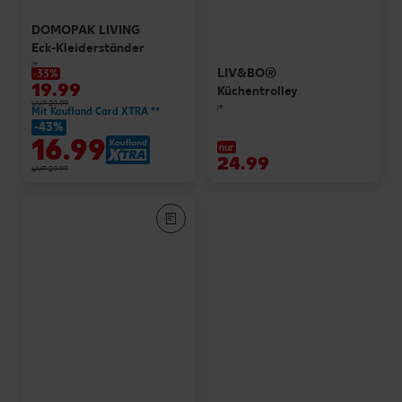
DOMOPAK LIVING
Eck-Kleiderständer
je
LIV&BO®
-33%
19.99
Küchentrolley
UVP 29.99
je
Mit Kaufland Card XTRA **
-43%
16.99
nur
24.99
UVP 29.99