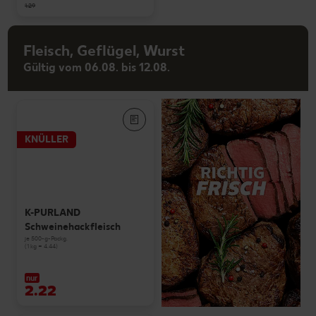
1.29
Fleisch, Geflügel, Wurst
Gültig vom 06.08. bis 12.08.
KNÜLLER
K-PURLAND
Schweinehackfleisch
je 500-g-Packg.
(1 kg = 4.44)
nur
2.22