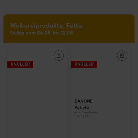
Molkereiprodukte, Fette
Gültig vom 06.08. bis 12.08.
KNÜLLER
KNÜLLER
DANONE
Activia
je 4 x 115-g-Becher
(1 kg = 2.81)