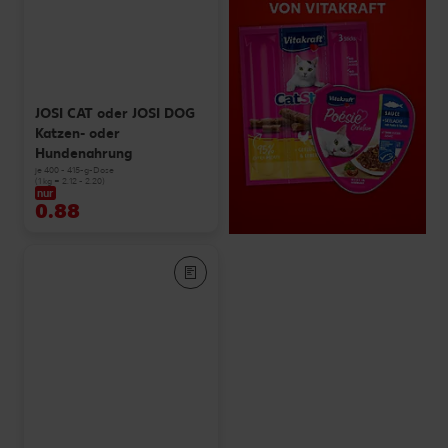
JOSI CAT oder JOSI DOG
Katzen- oder
Hundenahrung
je 400 - 415-g-Dose
(1 kg = 2.12 - 2.20)
nur
0.88