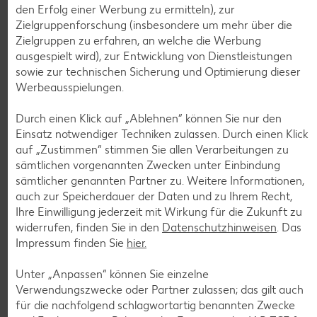
den Erfolg einer Werbung zu ermitteln), zur
Zielgruppenforschung (insbesondere um mehr über die
Zielgruppen zu erfahren, an welche die Werbung
ausgespielt wird), zur Entwicklung von Dienstleistungen
sowie zur technischen Sicherung und Optimierung dieser
Weitere Angebote anzeigen
Werbeausspielungen.
ROYAL ORANGE
Maasdam
Durch einen Klick auf „Ablehnen“ können Sie nur den
je 100 g
Einsatz notwendiger Techniken zulassen. Durch einen Klick
-56%
0.69
auf „Zustimmen“ stimmen Sie allen Verarbeitungen zu
1.59
sämtlichen vorgenannten Zwecken unter Einbindung
sämtlicher genannten Partner zu. Weitere Informationen,
auch zur Speicherdauer der Daten und zu Ihrem Recht,
Tiefkühlkost
Ihre Einwilligung jederzeit mit Wirkung für die Zukunft zu
Gültig vom 06.08. bis 12.08.
widerrufen, finden Sie in den
Datenschutzhinweisen
. Das
Impressum finden Sie
hier.
Unter „Anpassen“ können Sie einzelne
Verwendungszwecke oder Partner zulassen; das gilt auch
KNÜLLER
für die nachfolgend schlagwortartig benannten Zwecke