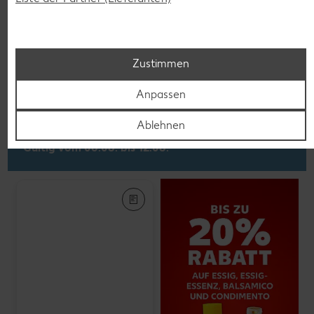
K-PLANT BASED
Veganes Eis
je 500-ml-Becher
(1 l = 5.58)
Zustimmen
nur
2.79
Anpassen
Ablehnen
Feinkost, Konserven
Gültig vom 06.08. bis 12.08.