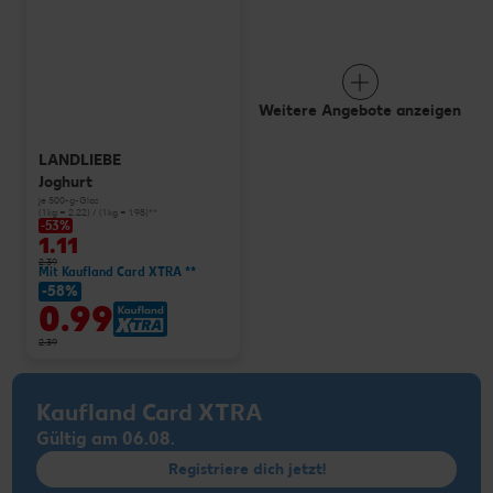
Weitere Angebote anzeigen
LANDLIEBE
Joghurt
je 500-g-Glas
(1 kg = 2.22) / (1 kg = 1.98)**
-53%
1.11
2.39
Mit Kaufland Card XTRA **
-58%
0.99
2.39
Kaufland Card XTRA
Gültig am 06.08.
Registriere dich jetzt!