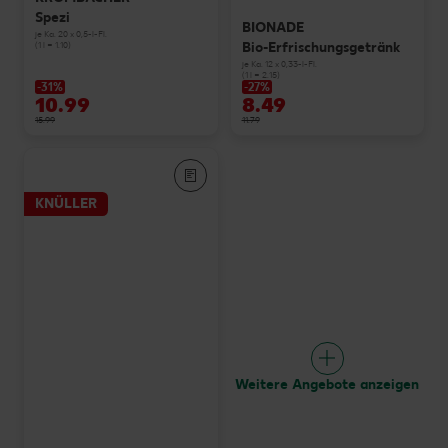
Spezi
BIONADE
je Ka. 20 x 0,5-l-Fl.
Bio-Erfrischungsgetränk
(1 l = 1.10)
je Ka. 12 x 0,33-l-Fl.
(1 l = 2.15)
-31%
-27%
10.99
8.49
15.99
11.79
KNÜLLER
Weitere Angebote anzeigen