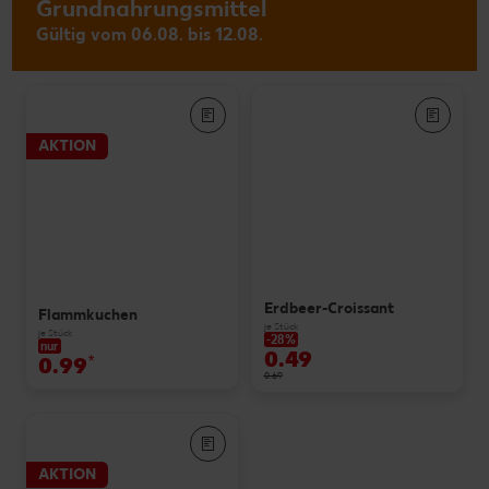
Grundnahrungsmittel
Gültig vom 06.08. bis 12.08.
AKTION
Erdbeer-Croissant
Flammkuchen
je Stück
je Stück
-28%
nur
0.49
0.99
*
0.69
AKTION