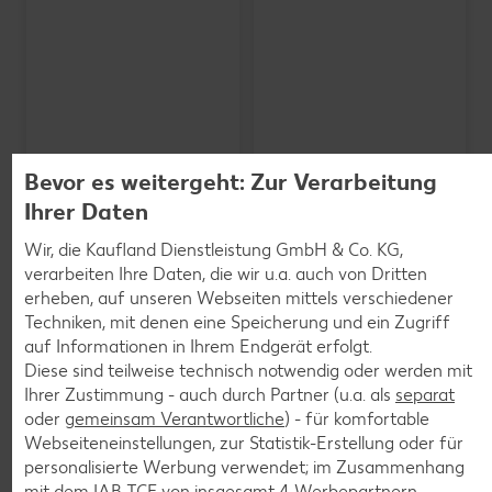
Bevor es weitergeht: Zur Verarbeitung
Ihrer Daten
Wir, die Kaufland Dienstleistung GmbH & Co. KG,
verarbeiten Ihre Daten, die wir u.a. auch von Dritten
erheben, auf unseren Webseiten mittels verschiedener
Techniken, mit denen eine Speicherung und ein Zugriff
SCHWARZWALDMILCH
auf Informationen in Ihrem Endgerät erfolgt.
Bioland frische Vollmilch,
3,8 % Fett
Diese sind teilweise technisch notwendig oder werden mit
je 1-l-Packg.
Ihrer Zustimmung - auch durch Partner (u.a. als
separat
nur
nur
1.59
1.29
oder
gemeinsam Verantwortliche
) - für komfortable
Webseiteneinstellungen, zur Statistik-Erstellung oder für
personalisierte Werbung verwendet; im Zusammenhang
mit dem IAB TCF von insgesamt
4
Werbepartnern.