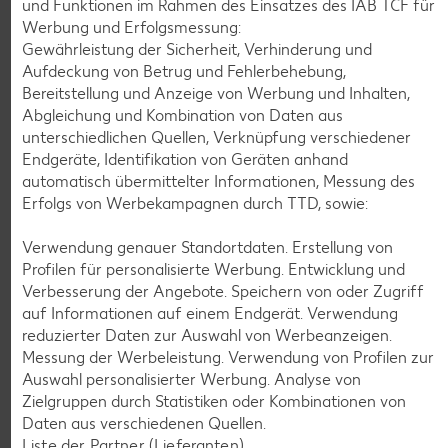
und Funktionen im Rahmen des Einsatzes des IAB TCF für
Werbung und Erfolgsmessung:
Gewährleistung der Sicherheit, Verhinderung und
Aufdeckung von Betrug und Fehlerbehebung,
K-CLASSIC
Bereitstellung und Anzeige von Werbung und Inhalten,
.
Maxx XXL
je 6 - 12 St. = 398 - 560-ml-Packg.
je 8 St. = 800-ml-Großpackg.
Abgleichung und Kombination von Daten aus
(1 l = 5.34 - 7.52)
(1 l = 3.74)
nur
unterschiedlichen Quellen, Verknüpfung verschiedener
nur
2.99
2.99
Endgeräte, Identifikation von Geräten anhand
automatisch übermittelter Informationen, Messung des
Erfolgs von Werbekampagnen durch TTD, sowie:
Verwendung genauer Standortdaten. Erstellung von
Profilen für personalisierte Werbung. Entwicklung und
Verbesserung der Angebote. Speichern von oder Zugriff
auf Informationen auf einem Endgerät. Verwendung
reduzierter Daten zur Auswahl von Werbeanzeigen.
Messung der Werbeleistung. Verwendung von Profilen zur
Auswahl personalisierter Werbung. Analyse von
Zielgruppen durch Statistiken oder Kombinationen von
Weitere Angebote anzeigen
Daten aus verschiedenen Quellen.
Liste der Partner (Lieferanten)