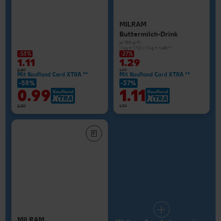
MILRAM
Buttermilch-Drink
je 750-g-Fl.
(1 kg = 1.72) / (1 kg = 1.48)**
-53%
-27%
1.11
1.29
2.39
1.79
Mit Kaufland Card XTRA **
Mit Kaufland Card XTRA **
-58%
-37%
0.99
1.11
2.39
1.79
MILRAM