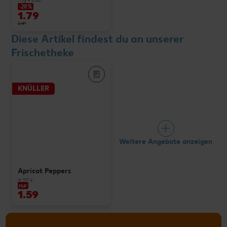
(1 kg = 4.48)
-28%
1.79
2.49
Diese Artikel findest du an unserer
Frischetheke
KNÜLLER
Weitere Angebote anzeigen
Apricot Peppers
je 100 g
nur
1.59