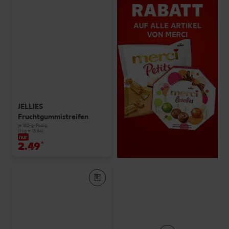
JELLIES
Fruchtgummistreifen
je 180-g-Packg.
(1 kg = 13.84)
nur
2.49
*