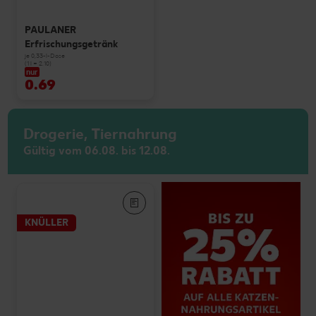
PAULANER
Erfrischungsgetränk
je 0,33-l-Dose
(1 l = 2.10)
nur
0.69
Drogerie, Tiernahrung
Gültig vom 06.08. bis 12.08.
KNÜLLER