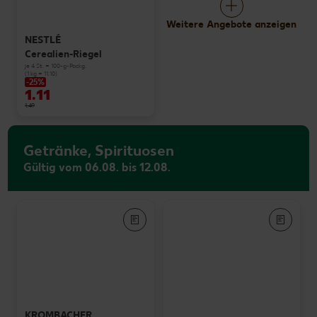
Weitere Angebote anzeigen
NESTLÉ
Cerealien-Riegel
je 4 St. = 100-g-Packg.
(1 kg = 11.10)
-25%
1.11
1.49
Getränke, Spirituosen
Gültig vom 06.08. bis 12.08.
KROMBACHER