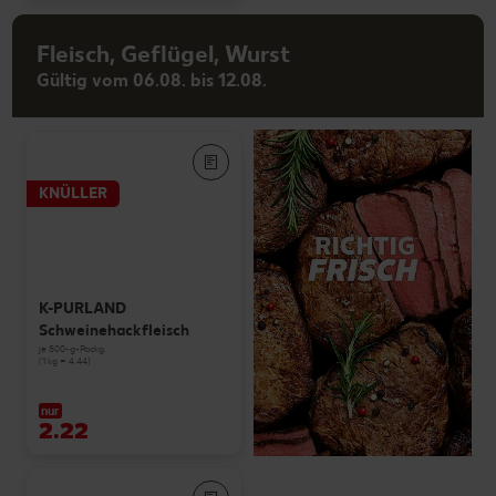
Fleisch, Geflügel, Wurst
Gültig vom 06.08. bis 12.08.
KNÜLLER
K-PURLAND
Schweinehackfleisch
je 500-g-Packg.
(1 kg = 4.44)
nur
2.22