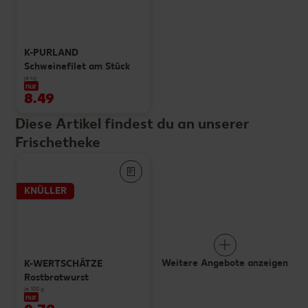
K-PURLAND
Schweinefilet am Stück
je kg
nur
8.49
Diese Artikel findest du an unserer
Frischetheke
KNÜLLER
Weitere Angebote anzeigen
K-WERTSCHÄTZE
Rostbratwurst
je 100 g
nur