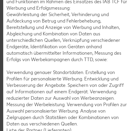
und Funktionen im Rahmen des Einsatzes des IAB TCF für
Werbung und Erfolgsmessung:
Gewährleistung der Sicherheit, Verhinderung und
K-CLASSIC
.
Aufdeckung von Betrug und Fehlerbehebung,
Maxx XXL
je 6 - 12 St. = 398 - 560-ml-Packg.
je 8 St. = 800-ml-Großpackg.
Bereitstellung und Anzeige von Werbung und Inhalten,
(1 l = 5.34 - 7.52)
(1 l = 3.74)
nur
Abgleichung und Kombination von Daten aus
nur
2.99
2.99
unterschiedlichen Quellen, Verknüpfung verschiedener
Endgeräte, Identifikation von Geräten anhand
automatisch übermittelter Informationen, Messung des
Erfolgs von Werbekampagnen durch TTD, sowie:
Verwendung genauer Standortdaten. Erstellung von
Profilen für personalisierte Werbung. Entwicklung und
Verbesserung der Angebote. Speichern von oder Zugriff
auf Informationen auf einem Endgerät. Verwendung
reduzierter Daten zur Auswahl von Werbeanzeigen.
Messung der Werbeleistung. Verwendung von Profilen zur
Auswahl personalisierter Werbung. Analyse von
Weitere Angebote anzeigen
Zielgruppen durch Statistiken oder Kombinationen von
Daten aus verschiedenen Quellen.
Liste der Partner (Lieferanten)