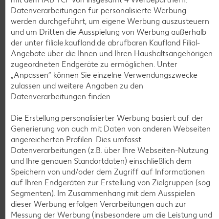
Datenverarbeitungen für personalisierte Werbung
werden durchgeführt, um eigene Werbung auszusteuern
und um Dritten die Ausspielung von Werbung außerhalb
der unter filiale.kaufland.de abrufbaren Kaufland Filial-
Angebote über die Ihnen und Ihren Haushaltsangehörigen
zugeordneten Endgeräte zu ermöglichen. Unter
Weitere Angebote anzeigen
„Anpassen“ können Sie einzelne Verwendungszwecke
zulassen und weitere Angaben zu den
Datenverarbeitungen finden.
K-TAKE IT VEGGIE
Veganer Cocogurt vegan,
versch. Sorten
Die Erstellung personalisierter Werbung basiert auf der
je 400-g-Becher
Generierung von auch mit Daten von anderen Webseiten
(1 kg = 3.23)
nur
angereicherten Profilen. Dies umfasst
1.29
Datenverarbeitungen (z.B. über Ihre Webseiten-Nutzung
und Ihre genauen Standortdaten) einschließlich dem
Diese Artikel findest du an unserer
Speichern von und/oder dem Zugriff auf Informationen
Frischetheke
auf Ihren Endgeräten zur Erstellung von Zielgruppen (sog.
Segmenten). Im Zusammenhang mit dem Ausspielen
dieser Werbung erfolgen Verarbeitungen auch zur
Messung der Werbung (insbesondere um die Leistung und