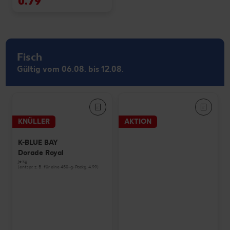
0.79
Fisch
Gültig vom 06.08. bis 12.08.
KNÜLLER
AKTION
K-BLUE BAY
Dorade Royal
je kg
(entspr. z. B. für eine 450-g-Packg. 4.99)