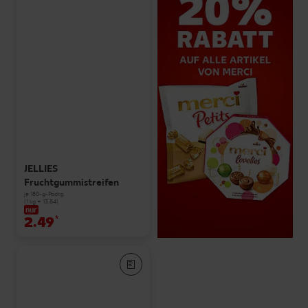
JELLIES
Fruchtgummistreifen
je 180-g-Packg.
(1 kg = 13.84)
nur
2.49
*