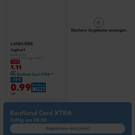
Weitere Angebote anzeigen
LANDLIEBE
Joghurt
je 500-g-Glas
(1 kg = 2.22) / (1 kg = 1.98)**
-53%
1.11
2.39
Mit Kaufland Card XTRA **
-58%
0.99
2.39
Kaufland Card XTRA
Gültig am 08.08.
Registriere dich jetzt!