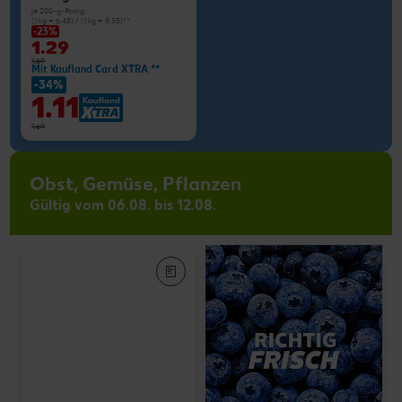
je 200-g-Packg.
(1 kg = 6.45) / (1 kg = 5.55)**
-23%
1.29
1.69
Mit Kaufland Card XTRA **
-34%
1.11
1.69
Obst, Gemüse, Pflanzen
Gültig vom 06.08. bis 12.08.