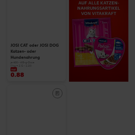
JOSI CAT oder JOSI DOG
Katzen- oder
Hundenahrung
je 400 - 415-g-Dose
(1 kg = 2.12 - 2.20)
nur
0.88