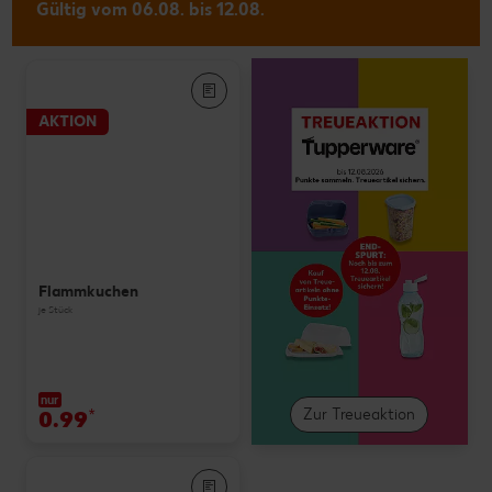
Gültig vom 06.08. bis 12.08.
AKTION
Flammkuchen
je Stück
nur
0.99
*
Zur Treueaktion