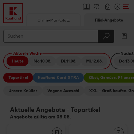
Online-Marktplatz
Filial-Angebote
Springe zu
Hauptinhalt
Aktuelle Woche
Nächst
Footer
Heute
Mo.
10.08.
Di.
11.08.
Mi.
12.08.
Do.
13.0
Schwebender Seitenbereich
Topartikel
Kaufland Card XTRA
Obst, Gemüse, Pflanze
Unsere Knüller
Vegane Auswahl
XXL – Groß kaufen. Gr
Aktuelle Angebote
-
Topartikel
Angebote gültig am 08.08.