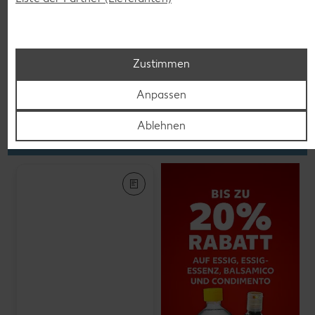
K-PLANT BASED
Veganes Eis
je 500-ml-Becher
(1 l = 5.58)
nur
2.79
Zustimmen
Anpassen
Feinkost, Konserven
Ablehnen
Gültig vom 06.08. bis 12.08.