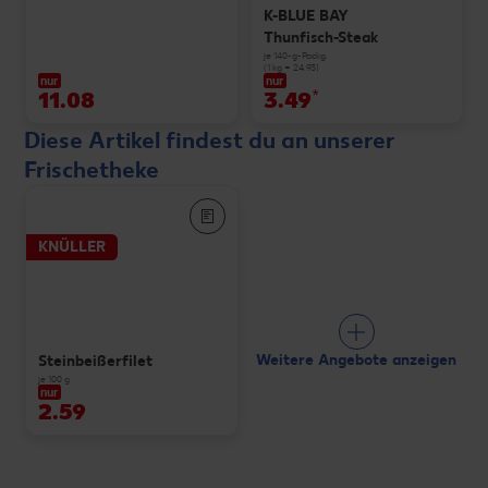
K-BLUE BAY
Thunfisch-Steak
je 140-g-Packg.
(1 kg = 24.93)
nur
nur
11.08
3.49
*
Diese Artikel findest du an unserer
Frischetheke
KNÜLLER
Weitere Angebote anzeigen
Steinbeißerfilet
je 100 g
nur
2.59