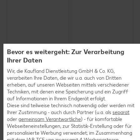
Bevor es weitergeht: Zur Verarbeitung
Ihrer Daten
Wir, die Kaufland Dienstleistung GmbH & Co. KG,
verarbeiten Ihre Daten, die wir u.a. auch von Dritten
erheben, auf unseren Webseiten mittels verschiedener
SCHWARZWALDMILCH
Bioland frische Vollmilch,
Techniken, mit denen eine Speicherung und ein Zugriff
3,8 % Fett
auf Informationen in Ihrem Endgerät erfolgt.
je 1-l-Packg.
Diese sind teilweise technisch notwendig oder werden mit
nur
nur
1.59
1.29
Ihrer Zustimmung - auch durch Partner (u.a. als
separat
oder
gemeinsam Verantwortliche
) - für komfortable
Webseiteneinstellungen, zur Statistik-Erstellung oder für
personalisierte Werbung verwendet; im Zusammenhang
mit dem IAB TCF von insgesamt
4
Werbepartnern.