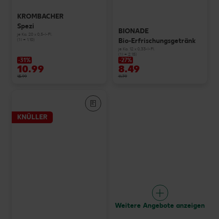
KROMBACHER
Spezi
BIONADE
je Ka. 20 x 0,5-l-Fl.
Bio-Erfrischungsgetränk
(1 l = 1.10)
je Ka. 12 x 0,33-l-Fl.
(1 l = 2.15)
-31%
-27%
10.99
8.49
15.99
11.79
KNÜLLER
Weitere Angebote anzeigen