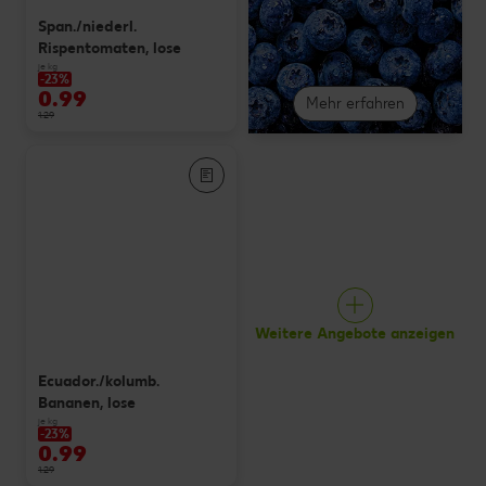
Span./niederl.
Rispentomaten, lose
je kg
-23%
0.99
Mehr erfahren
1.29
Weitere Angebote anzeigen
Ecuador./kolumb.
Bananen, lose
je kg
-23%
0.99
1.29