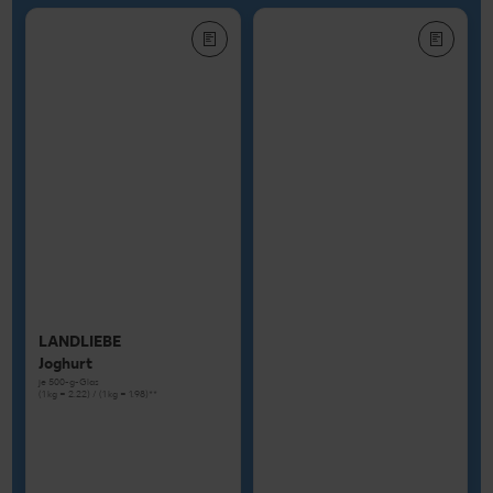
LANDLIEBE
Joghurt
je 500-g-Glas
(1 kg = 2.22) / (1 kg = 1.98)**