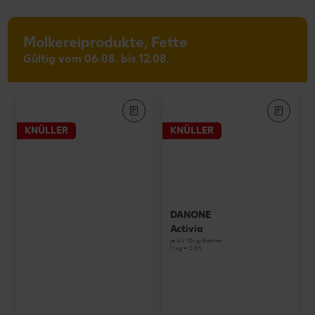
Molkereiprodukte, Fette
Gültig vom 06.08. bis 12.08.
KNÜLLER
KNÜLLER
DANONE
Activia
je 4 x 115-g-Becher
(1 kg = 2.81)