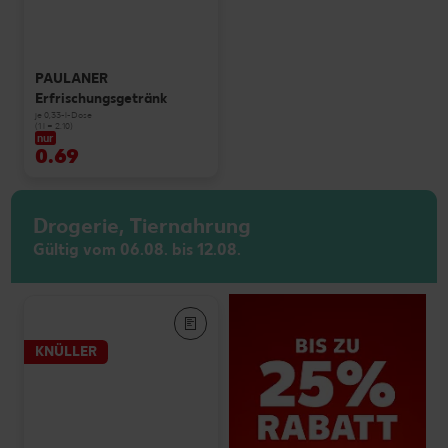
PAULANER
Erfrischungsgetränk
je 0,33-l-Dose
(1 l = 2.10)
nur
0.69
Drogerie, Tiernahrung
Gültig vom 06.08. bis 12.08.
KNÜLLER