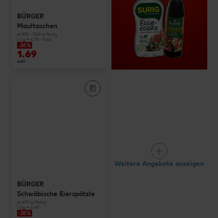
BÜRGER
Maultaschen
je 300 - 360-g-Packg.
(1 kg = 4.70 - 5.64)
-26%
1.69
2.29
Weitere Angebote anzeigen
BÜRGER
Schwäbische Eierspätzle
je 400-g-Packg.
(1 kg = 4.48)
-28%