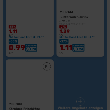
MILRAM
Buttermilch-Drink
je 750-g-Fl.
(1 kg = 1.72) / (1 kg = 1.48)**
-53%
-27%
1.11
1.29
2.39
1.79
Mit Kaufland Card XTRA **
Mit Kaufland Card XTRA **
-58%
-37%
0.99
1.11
2.39
1.79
MILRAM
Weitere Angebote anzeigen
Körniger Frischkäse