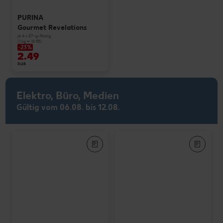
PURINA
Gourmet Revelations
je 4 x 57-g-Packg.
(1 kg = 10.93)
-23%
2.49
3.25
Elektro, Büro, Medien
Gültig vom 06.08. bis 12.08.