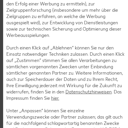
den Erfolg einer Werbung zu ermitteln), zur
Zielgruppenforschung (insbesondere um mehr über die
Zielgruppen zu erfahren, an welche die Werbung
ausgespielt wird), zur Entwicklung von Dienstleistungen
Weitere Angebote anzeigen
sowie zur technischen Sicherung und Optimierung dieser
ROYAL ORANGE
Werbeausspielungen.
Maasdam
je 100 g
Durch einen Klick auf „Ablehnen“ können Sie nur den
-56%
0.69
Einsatz notwendiger Techniken zulassen. Durch einen Klick
1.59
auf „Zustimmen“ stimmen Sie allen Verarbeitungen zu
sämtlichen vorgenannten Zwecken unter Einbindung
sämtlicher genannten Partner zu. Weitere Informationen,
Tiefkühlkost
auch zur Speicherdauer der Daten und zu Ihrem Recht,
Gültig vom 06.08. bis 12.08.
Ihre Einwilligung jederzeit mit Wirkung für die Zukunft zu
widerrufen, finden Sie in den
Datenschutzhinweisen
. Das
Impressum finden Sie
hier.
Unter „Anpassen“ können Sie einzelne
KNÜLLER
Verwendungszwecke oder Partner zulassen; das gilt auch
für die nachfolgend schlagwortartig benannten Zwecke