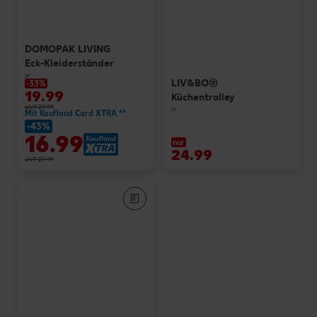
DOMOPAK LIVING
Eck-Kleiderständer
je
LIV&BO®
-33%
19.99
Küchentrolley
UVP 29.99
je
Mit Kaufland Card XTRA **
-43%
16.99
nur
24.99
UVP 29.99