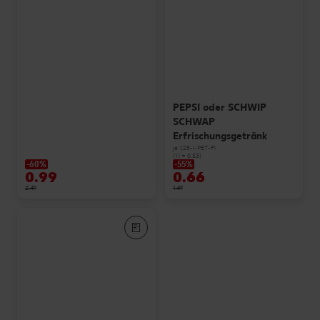
PEPSI oder SCHWIP
SCHWAP
Erfrischungsgetränk
je 1,25-l-PET-Fl.
(1 l = 0.53)
-60%
-55%
0.99
0.66
2.49
1.49