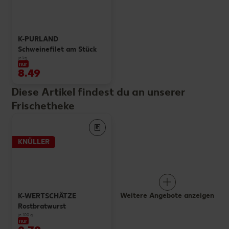
K-PURLAND
Schweinefilet am Stück
je kg
nur
8.49
Diese Artikel findest du an unserer
Frischetheke
KNÜLLER
Weitere Angebote anzeigen
K-WERTSCHÄTZE
Rostbratwurst
je 100 g
nur