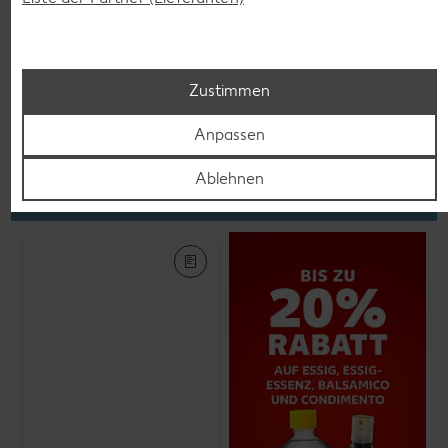
K-PLANT BASED
Veganes Eis
je 500-ml-Becher
(1 l = 5.58)
nur
2.79
Zustimmen
Anpassen
Feinkost, Konserven
Ablehnen
Gültig vom 06.08. bis 12.08.