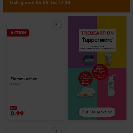
Gültig vom 06.08. bis 12.08.
AKTION
Flammkuchen
je Stück
nur
0.99
*
Zur Treueaktion