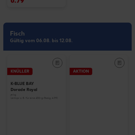
0.79
Fisch
Gültig vom 06.08. bis 12.08.
KNÜLLER
AKTION
K-BLUE BAY
Dorade Royal
je kg
(entspr. z. B. für eine 450-g-Packg. 4.99)