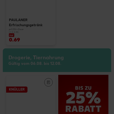
PAULANER
Erfrischungsgetränk
je 0,33-l-Dose
(1 l = 2.10)
nur
0.69
Drogerie, Tiernahrung
Gültig vom 06.08. bis 12.08.
KNÜLLER