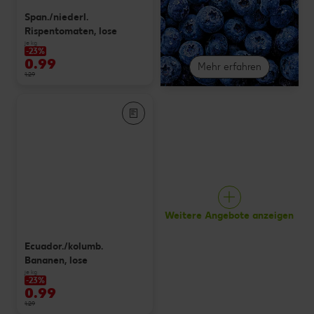
Span./niederl.
Rispentomaten, lose
je kg
-23%
0.99
Mehr erfahren
1.29
Weitere Angebote anzeigen
Ecuador./kolumb.
Bananen, lose
je kg
-23%
0.99
1.29