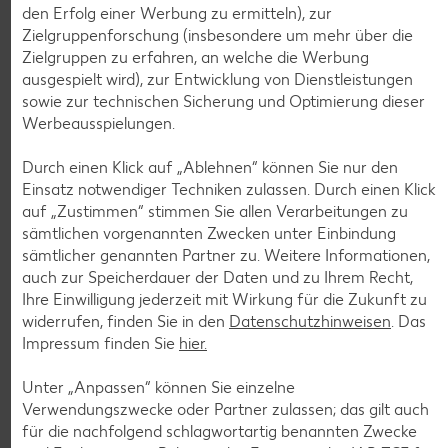
den Erfolg einer Werbung zu ermitteln), zur
Zielgruppenforschung (insbesondere um mehr über die
Zielgruppen zu erfahren, an welche die Werbung
ausgespielt wird), zur Entwicklung von Dienstleistungen
Weitere Angebote anzeigen
sowie zur technischen Sicherung und Optimierung dieser
ROYAL ORANGE
Werbeausspielungen.
Maasdam
je 100 g
Durch einen Klick auf „Ablehnen“ können Sie nur den
-56%
0.69
Einsatz notwendiger Techniken zulassen. Durch einen Klick
1.59
auf „Zustimmen“ stimmen Sie allen Verarbeitungen zu
sämtlichen vorgenannten Zwecken unter Einbindung
sämtlicher genannten Partner zu. Weitere Informationen,
Tiefkühlkost
auch zur Speicherdauer der Daten und zu Ihrem Recht,
Gültig vom 06.08. bis 12.08.
Ihre Einwilligung jederzeit mit Wirkung für die Zukunft zu
widerrufen, finden Sie in den
Datenschutzhinweisen
. Das
Impressum finden Sie
hier.
Unter „Anpassen“ können Sie einzelne
KNÜLLER
Verwendungszwecke oder Partner zulassen; das gilt auch
für die nachfolgend schlagwortartig benannten Zwecke