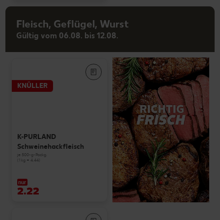
Fleisch, Geflügel, Wurst
Gültig vom 06.08. bis 12.08.
KNÜLLER
K-PURLAND
Schweinehackfleisch
je 500-g-Packg.
(1 kg = 4.44)
nur
2.22