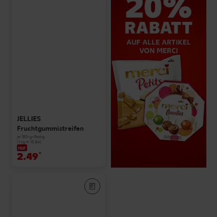
JELLIES
Fruchtgummistreifen
je 180-g-Packg.
(1 kg = 13.84)
nur
2.49
*