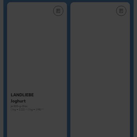
LANDLIEBE
Joghurt
je 500-g-Glas
(1 kg = 2.22) / (1 kg = 1.98)**