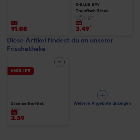
K-BLUE BAY
Thunfisch-Steak
je 140-g-Packg.
(1 kg = 24.93)
nur
nur
11.08
3.49
*
Diese Artikel findest du an unserer
Frischetheke
KNÜLLER
Weitere Angebote anzeigen
Steinbeißerfilet
je 100 g
nur
2.59