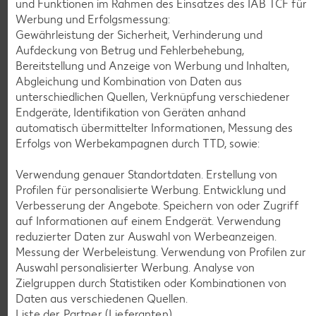
und Funktionen im Rahmen des Einsatzes des IAB TCF für
Werbung und Erfolgsmessung:
Gewährleistung der Sicherheit, Verhinderung und
K-CLASSIC
.
Aufdeckung von Betrug und Fehlerbehebung,
Maxx XXL
je 6 - 12 St. = 398 - 560-ml-Packg.
je 8 St. = 800-ml-Großpackg.
Bereitstellung und Anzeige von Werbung und Inhalten,
(1 l = 5.34 - 7.52)
(1 l = 3.74)
nur
Abgleichung und Kombination von Daten aus
nur
2.99
2.99
unterschiedlichen Quellen, Verknüpfung verschiedener
Endgeräte, Identifikation von Geräten anhand
automatisch übermittelter Informationen, Messung des
Erfolgs von Werbekampagnen durch TTD, sowie:
Verwendung genauer Standortdaten. Erstellung von
Profilen für personalisierte Werbung. Entwicklung und
Verbesserung der Angebote. Speichern von oder Zugriff
auf Informationen auf einem Endgerät. Verwendung
reduzierter Daten zur Auswahl von Werbeanzeigen.
Messung der Werbeleistung. Verwendung von Profilen zur
Auswahl personalisierter Werbung. Analyse von
Weitere Angebote anzeigen
Zielgruppen durch Statistiken oder Kombinationen von
Daten aus verschiedenen Quellen.
Liste der Partner (Lieferanten)