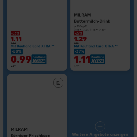
MILRAM
Buttermilch-Drink
je 750-g-Fl.
(1 kg = 1.72) / (1 kg = 1.48)**
-53%
-27%
1.11
1.29
2.39
1.79
Mit Kaufland Card XTRA **
Mit Kaufland Card XTRA **
-58%
-37%
0.99
1.11
2.39
1.79
MILRAM
Weitere Angebote anzeigen
Körniger Frischkäse