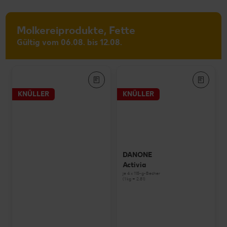
Molkereiprodukte, Fette
Gültig vom 06.08. bis 12.08.
KNÜLLER
KNÜLLER
DANONE
Activia
je 4 x 115-g-Becher
(1 kg = 2.81)