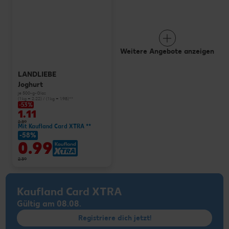
Weitere Angebote anzeigen
LANDLIEBE
Joghurt
je 500-g-Glas
(1 kg = 2.22) / (1 kg = 1.98)**
-53%
1.11
2.39
Mit Kaufland Card XTRA **
-58%
0.99
2.39
Kaufland Card XTRA
Gültig am 08.08.
Registriere dich jetzt!