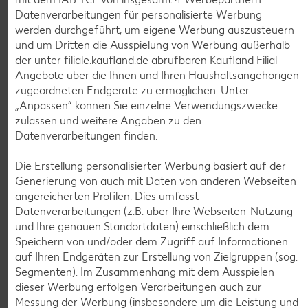
Datenverarbeitungen für personalisierte Werbung
werden durchgeführt, um eigene Werbung auszusteuern
und um Dritten die Ausspielung von Werbung außerhalb
der unter filiale.kaufland.de abrufbaren Kaufland Filial-
Angebote über die Ihnen und Ihren Haushaltsangehörigen
zugeordneten Endgeräte zu ermöglichen. Unter
Weitere Angebote anzeigen
„Anpassen“ können Sie einzelne Verwendungszwecke
zulassen und weitere Angaben zu den
Datenverarbeitungen finden.
K-TAKE IT VEGGIE
Veganer Cocogurt vegan,
versch. Sorten
Die Erstellung personalisierter Werbung basiert auf der
je 400-g-Becher
Generierung von auch mit Daten von anderen Webseiten
(1 kg = 3.23)
nur
angereicherten Profilen. Dies umfasst
1.29
Datenverarbeitungen (z.B. über Ihre Webseiten-Nutzung
und Ihre genauen Standortdaten) einschließlich dem
Diese Artikel findest du an unserer
Speichern von und/oder dem Zugriff auf Informationen
Frischetheke
auf Ihren Endgeräten zur Erstellung von Zielgruppen (sog.
Segmenten). Im Zusammenhang mit dem Ausspielen
dieser Werbung erfolgen Verarbeitungen auch zur
Messung der Werbung (insbesondere um die Leistung und