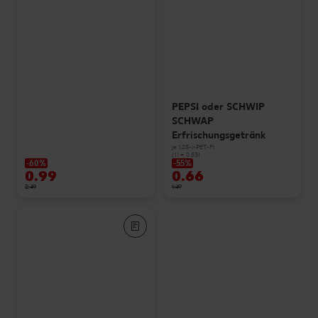
PEPSI oder SCHWIP
SCHWAP
Erfrischungsgetränk
je 1,25-l-PET-Fl.
(1 l = 0.53)
-60%
-55%
0.99
0.66
2.49
1.49