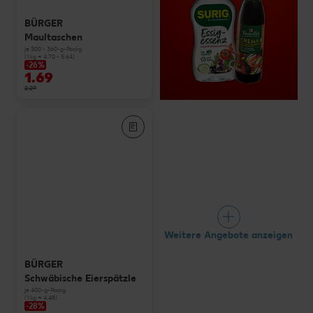
BÜRGER
Maultaschen
je 300 - 360-g-Packg.
(1 kg = 4.70 - 5.64)
-26%
1.69
2.29
Weitere Angebote anzeigen
BÜRGER
Schwäbische Eierspätzle
je 400-g-Packg.
(1 kg = 4.48)
-28%