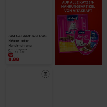
JOSI CAT oder JOSI DOG
Katzen- oder
Hundenahrung
je 400 - 415-g-Dose
(1 kg = 2.12 - 2.20)
nur
0.88