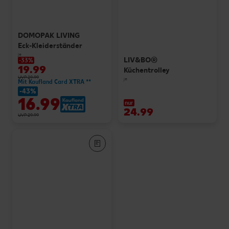
DOMOPAK LIVING
Eck-Kleiderständer
je
LIV&BO®
-33%
19.99
Küchentrolley
UVP 29.99
je
Mit Kaufland Card XTRA **
-43%
16.99
nur
24.99
UVP 29.99