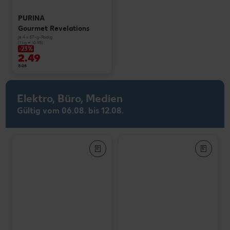
PURINA
Gourmet Revelations
je 4 x 57-g-Packg.
(1 kg = 10.93)
-23%
2.49
3.25
Elektro, Büro, Medien
Gültig vom 06.08. bis 12.08.