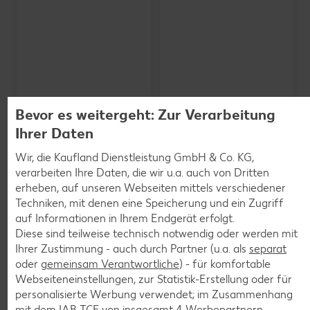
Bevor es weitergeht: Zur Verarbeitung
Ihrer Daten
Wir, die Kaufland Dienstleistung GmbH & Co. KG,
verarbeiten Ihre Daten, die wir u.a. auch von Dritten
erheben, auf unseren Webseiten mittels verschiedener
SCHWARZWALDMILCH
Bioland frische Vollmilch,
Techniken, mit denen eine Speicherung und ein Zugriff
3,8 % Fett
auf Informationen in Ihrem Endgerät erfolgt.
je 1-l-Packg.
Diese sind teilweise technisch notwendig oder werden mit
nur
nur
1.59
1.29
Ihrer Zustimmung - auch durch Partner (u.a. als
separat
oder
gemeinsam Verantwortliche
) - für komfortable
Webseiteneinstellungen, zur Statistik-Erstellung oder für
personalisierte Werbung verwendet; im Zusammenhang
mit dem IAB TCF von insgesamt
4
Werbepartnern.