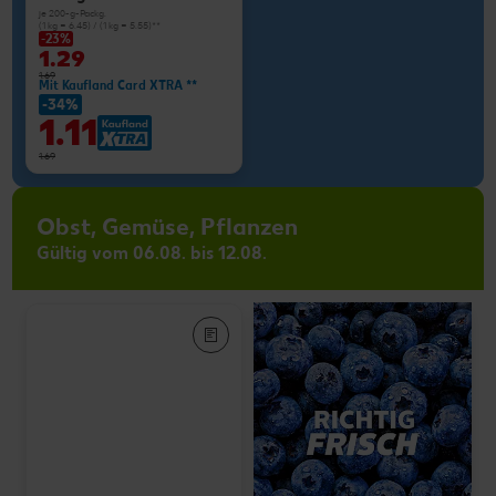
je 200-g-Packg.
(1 kg = 6.45) / (1 kg = 5.55)**
-23%
1.29
1.69
Mit Kaufland Card XTRA **
-34%
1.11
1.69
Obst, Gemüse, Pflanzen
Gültig vom 06.08. bis 12.08.