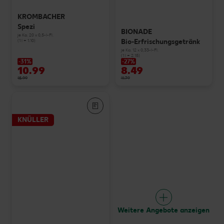
KROMBACHER
Spezi
BIONADE
je Ka. 20 x 0,5-l-Fl.
Bio-Erfrischungsgetränk
(1 l = 1.10)
je Ka. 12 x 0,33-l-Fl.
(1 l = 2.15)
-31%
-27%
10.99
8.49
15.99
11.79
KNÜLLER
Weitere Angebote anzeigen