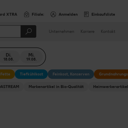
ard XTRA
Filiale:
Anmelden
Einkaufsliste
Unternehmen
Karriere
Kontakt
Di.
Mi.
18.08.
19.08.
 Fette
Tiefkühlkost
Feinkost, Konserven
Grundnahrungs
ODASTREAM
Markenartikel in Bio-Qualität
Heimwerkerartike