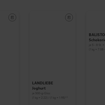
BALISTO
Schokori
je 5 - 8 St. 
(1 kg = 7.08 -
LANDLIEBE
Joghurt
je 500-g-Glas
(1 kg = 2.22) / (1 kg = 1.98)**