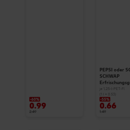
PEPSI oder 
SCHWAP
Erfrischungs
je 1,25-l-PET-Fl.
(1 l = 0.53)
-60%
-55%
0.99
0.66
2.49
1.49