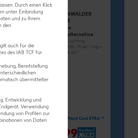
assen. Durch einen Klick
en unter Einbindung
RÜGENWALDER
Daten und zu Ihrem
MÜHLE
in den
Vegane
Wurstalternative
je 70 - 80-g-Packg.
ilt auch für die
(1 kg = 13.88 - 15.86) / (1 kg =
es des IAB TCF für
12.38 - 14.15)**
ebung, Bereitstellung
nterschiedlichen
omatisch übermittelter
ng. Entwicklung und
-34%
1.11
 Endgerät. Verwendung
ndung von Profilen zur
1.69
Mit Kaufland Card XTRA **
mbinationen von Daten
nd Card XTRA **
-41%
0.99
9
*