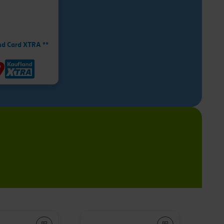
nd Card XTRA **
9