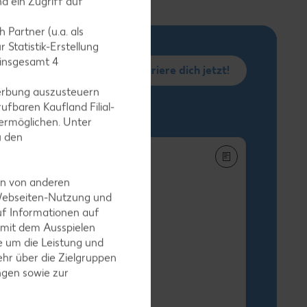
d ein Zugriff auf
 Partner (u.a. als
 Statistik-Erstellung
 insgesamt
4
Registriere dich jetzt!
erbung auszusteuern
ufbaren Kaufland Filial-
ermöglichen. Unter
u den
en von anderen
 Webseiten-Nutzung und
uf Informationen auf
h-Stäbchen
 mit dem Ausspielen
egro XXL
 um die Leistung und
-g-Packg.
hr über die Zielgruppen
 9.25) / (1 kg = 5.49
ngen sowie zur