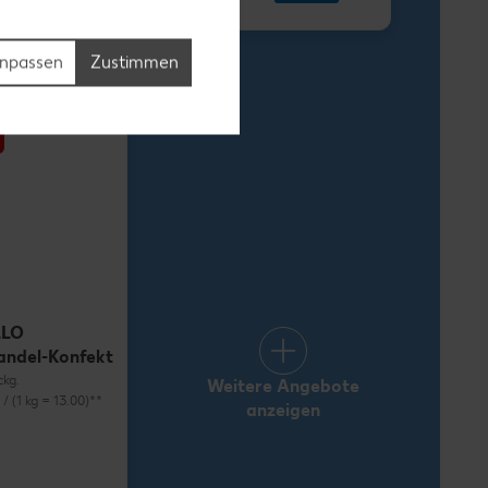
1.69
npassen
Zustimmen
LLO
andel-Konfekt
ckg.
Weitere Angebote
) / (1 kg = 13.00)**
anzeigen