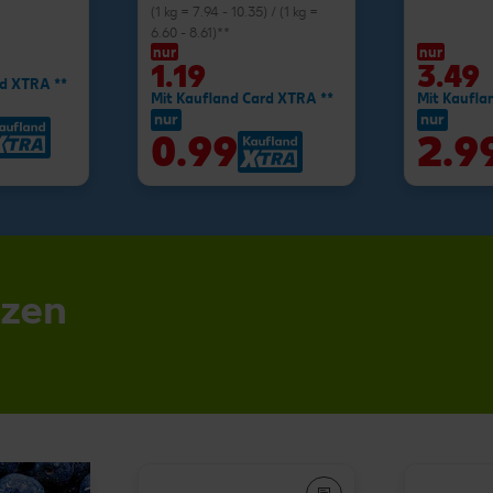
(1 kg = 7.94 - 10.35) / (1 kg =
6.60 - 8.61)**
nur
nur
1.19
3.49
rd XTRA **
Mit Kaufland Card XTRA **
Mit Kaufla
nur
nur
0.99
2.9
nzen