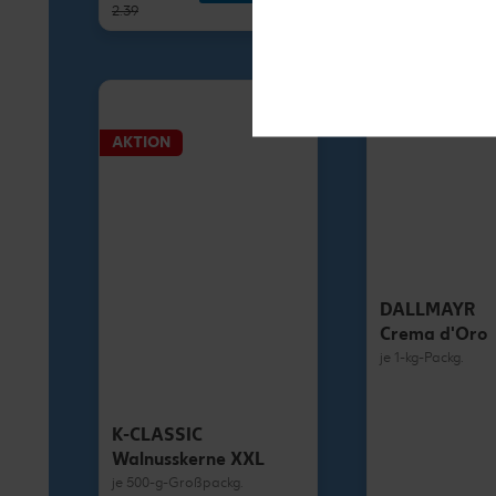
2.39
1.79
AKTION
DALLMAYR
Crema d'Oro
je 1-kg-Packg.
K-CLASSIC
Walnusskerne XXL
je 500-g-Großpackg.