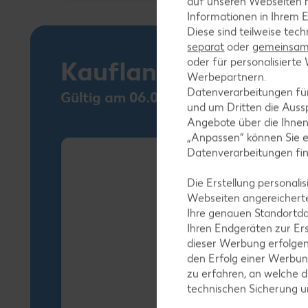
auf unseren Webseiten m
Informationen in Ihrem E
Diese sind teilweise tec
separat
oder
gemeinsam 
oder für personalisier
Kaufland Card XTR
Werbepartnern.
Datenverarbeitungen fü
Gültig am 06.08.
und um Dritten die Aussp
Angebote über die Ihne
„Anpassen“ können Sie 
Datenverarbeitungen fi
Die Erstellung personal
Webseiten angereicherte
Ihre genauen Standortda
Ihren Endgeräten zur Er
dieser Werbung erfolge
den Erfolg einer Werbun
zu erfahren, an welche d
technischen Sicherung 