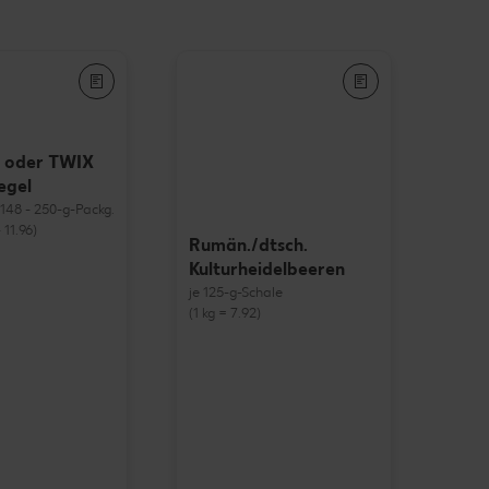
 oder TWIX
egel
= 148 - 250-g-Packg.
 11.96)
Rumän./dtsch.
Kulturheidelbeeren
je 125-g-Schale
(1 kg = 7.92)