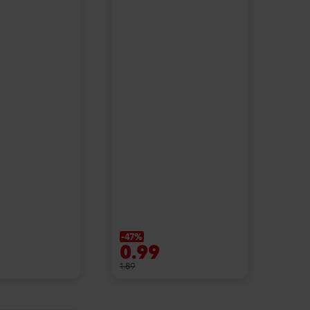
-47%
0.99
1.89