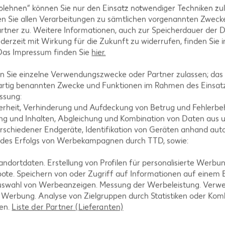
blehnen“ können Sie nur den Einsatz notwendiger Techniken zul
n Sie allen Verarbeitungen zu sämtlichen vorgenannten Zweck
rtner zu. Weitere Informationen, auch zur Speicherdauer der 
jederzeit mit Wirkung für die Zukunft zu widerrufen, finden Sie 
 Das Impressum finden Sie
hier.
 Sie einzelne Verwendungszwecke oder Partner zulassen; das g
artig benannten Zwecke und Funktionen im Rahmen des Einsatz
ssung:
erheit, Verhinderung und Aufdeckung von Betrug und Fehlerbeh
g und Inhalten, Abgleichung und Kombination von Daten aus u
rschiedener Endgeräte, Identifikation von Geräten anhand aut
rink
 des Erfolgs von Werbekampagnen durch TTD, sowie:
 = 1.48)**
dortdaten. Erstellung von Profilen für personalisierte Werbu
-23%
1.29
ote. Speichern von oder Zugriff auf Informationen auf einem
nur
uswahl von Werbeanzeigen. Messung der Werbeleistung. Verwe
4.44
*
1.69
rd XTRA **
Mit Kaufland Card XTRA **
r Werbung. Analyse von Zielgruppen durch Statistiken oder Ko
Mit Kaufla
-34%
len.
Liste der Partner (Lieferanten)
nur
1.11
3.9