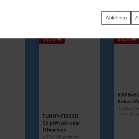
1.69
Ablehnen
A
KNÜLLER
KNÜLLER
RAFFAE
Kokos-M
je 230-g-Pa
(1 kg = 15.18
FUNNY-FRISCH
Chipsfrisch oder
Ofenchips
je 115 - 150-g-Beutel