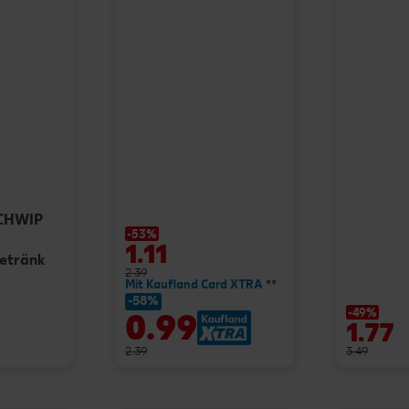
SCHWIP
-53%
1.11
getränk
2.39
Mit Kaufland Card XTRA **
-58%
-49%
0.99
1.77
2.39
3.49