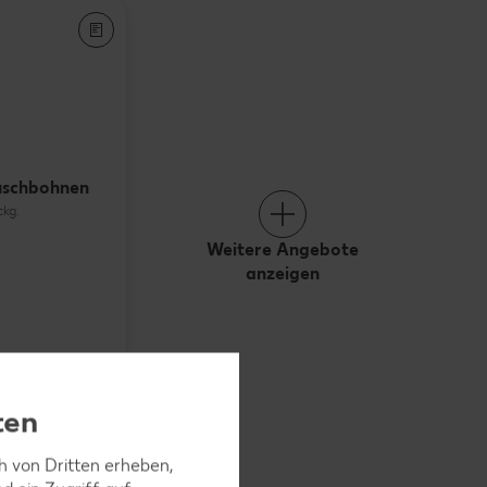
uschbohnen
ckg.
Weitere Angebote
anzeigen
ten
ch von Dritten erheben,