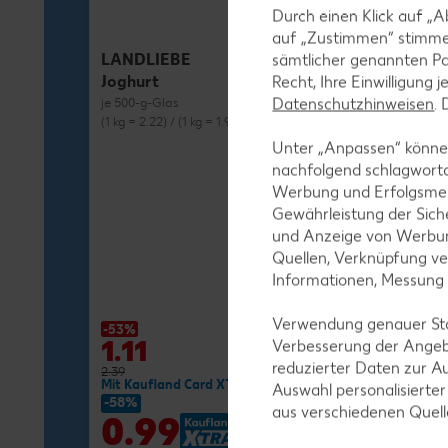
Durch einen Klick auf „A
auf „Zustimmen“ stimme
LANDLIEBE
sämtlicher genannten Pa
Joghurt
Recht, Ihre Einwilligung 
Datenschutzhinweisen
.
je 500-g-Glas
(1 kg = 2.22) / (1 kg = 1.98)**
Unter „Anpassen“ können
nachfolgend schlagwort
Werbung und Erfolgsme
Gewährleistung der Sich
und Anzeige von Werbun
MILRAM
Quellen, Verknüpfung ve
Buttermilch-D
Informationen, Messung
je 750-g-Fl.
(1 kg = 1.72) / (1 kg
Verwendung genauer Stan
-53%
-27%
1.11
1.29
Verbesserung der Angeb
reduzierter Daten zur A
2.39
1.79
Mit Kaufland Card XTRA **
Mit Kaufland Ca
Auswahl personalisierte
-58%
-37%
aus verschiedenen Quel
0.99
1.11