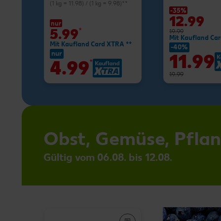
(1 kg = 11.98) / (1 kg = 9.98)**
-35%
12.99
nur
5.99
*
19.99
Mit Kaufland Ca
Mit Kaufland Card XTRA **
-40%
nur
11.99
4.99
*
19.99
Obst, Gemüse, Pfla
Gültig vom 06.08. bis 12.08.