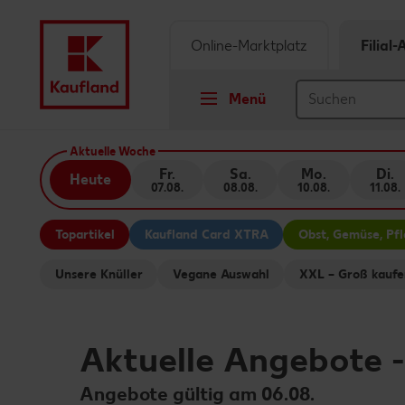
Online-Marktplatz
Filial
Menü
Springe zu
Aktuelle Woche
Fr.
Sa.
Mo.
Di.
Heute
07.08.
08.08.
10.08.
11.08.
Hauptinhalt
Topartikel
Kaufland Card XTRA
Obst, Gemüse, Pf
Footer
Unsere Knüller
Vegane Auswahl
XXL – Groß kaufe
Schwebender Seitenbereich
Aktuelle Angebote
Angebote gültig am 06.08.