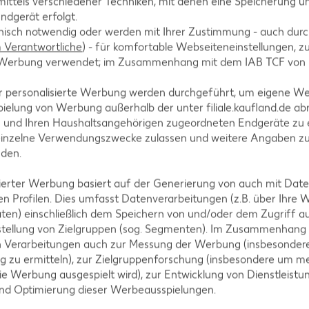
ittels verschiedener Techniken, mit denen eine Speicherung un
ndgerät erfolgt.
hnisch notwendig oder werden mit Ihrer Zustimmung - auch durch
Verantwortliche
) - für komfortable Webseiteneinstellungen, zur
te Werbung verwendet; im Zusammenhang mit dem IAB TCF von
A
r personalisierte Werbung werden durchgeführt, um eigene W
ielung von Werbung außerhalb der unter filiale.kaufland.de abr
n und Ihren Haushaltsangehörigen zugeordneten Endgeräte zu 
einzelne Verwendungszwecke zulassen und weitere Angaben z
nden.
AKTION
isierter Werbung basiert auf der Generierung von auch mit Dat
n Profilen. Dies umfasst Datenverarbeitungen (z.B. über Ihre
IGLO
ten) einschließlich dem Speichern von und/oder dem Zugriff a
Backfisc
stellung von Zielgruppen (sog. Segmenten). Im Zusammenhang
oder Fil
n Verarbeitungen auch zur Messung der Werbung (insbesondere
je 480 - 728
g zu ermitteln), zur Zielgruppenforschung (insbesondere um me
MILRAM
(1 kg = 6.10 -
ie Werbung ausgespielt wird), zur Entwicklung von Dienstleistu
- 8.32)**
Körniger Frischkäse
und Optimierung dieser Werbeausspielungen.
je 200-g-Packg.
(1 kg = 6.45) / (1 kg = 5.55)**