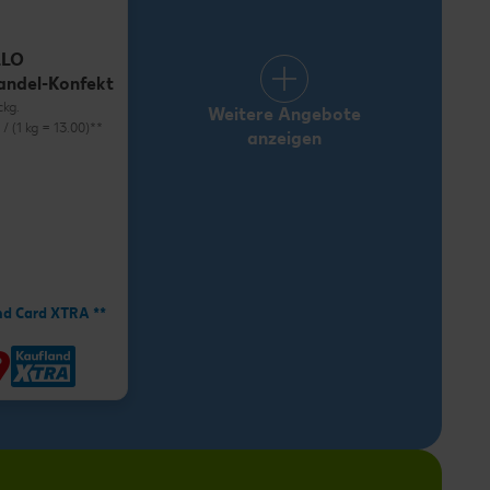
LLO
andel-Konfekt
ckg.
Weitere Angebote
) / (1 kg = 13.00)**
anzeigen
nd Card XTRA **
9