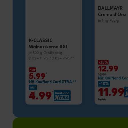
DALLMAYR
Crema d'Oro
je 1-kg-Packg.
K-CLASSIC
Walnusskerne XXL
je 500-g-Großpackg.
(1 kg = 11.98) / (1 kg = 9.98)**
-35%
12.99
nur
5.99
*
19.99
Mit Kaufland Ca
Mit Kaufland Card XTRA **
-40%
nur
11.99
4.99
*
19.99