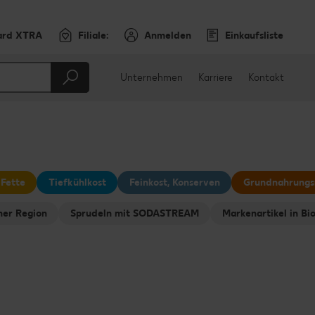
ard XTRA
Filiale:
Anmelden
Einkaufsliste
Unternehmen
Karriere
Kontakt
 Fette
Tiefkühlkost
Feinkost, Konserven
Grundnahrungs
ner Region
Sprudeln mit SODASTREAM
Markenartikel in Bi