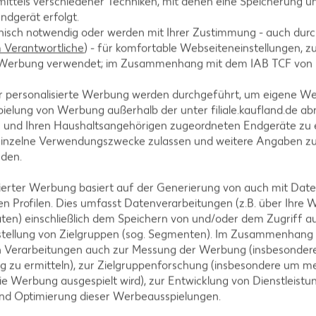
ittels verschiedener Techniken, mit denen eine Speicherung un
je 200-g-Gl
(1 kg = 29.95
ndgerät erfolgt.
hnisch notwendig oder werden mit Ihrer Zustimmung - auch durch
Verantwortliche
) - für komfortable Webseiteneinstellungen, zur
te Werbung verwendet; im Zusammenhang mit dem IAB TCF von
-47%
-45%
r personalisierte Werbung werden durchgeführt, um eigene W
0.99
5.99
ielung von Werbung außerhalb der unter filiale.kaufland.de abr
1.89
10.99
n und Ihren Haushaltsangehörigen zugeordneten Endgeräte zu 
einzelne Verwendungszwecke zulassen und weitere Angaben z
nden.
isierter Werbung basiert auf der Generierung von auch mit Dat
A
n Profilen. Dies umfasst Datenverarbeitungen (z.B. über Ihre
ten) einschließlich dem Speichern von und/oder dem Zugriff a
stellung von Zielgruppen (sog. Segmenten). Im Zusammenhang
n Verarbeitungen auch zur Messung der Werbung (insbesondere
g zu ermitteln), zur Zielgruppenforschung (insbesondere um me
ie Werbung ausgespielt wird), zur Entwicklung von Dienstleistu
und Optimierung dieser Werbeausspielungen.