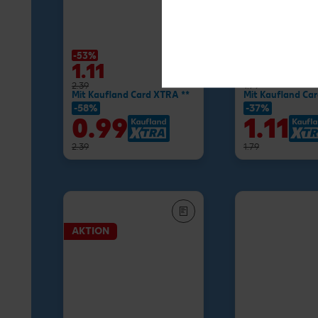
Buttermilch-D
je 750-g-Fl.
(1 kg = 1.72) / (1 kg
-53%
-27%
1.11
1.29
2.39
1.79
Mit Kaufland Card XTRA **
Mit Kaufland Ca
-58%
-37%
0.99
1.11
2.39
1.79
AKTION