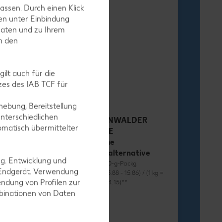
assen. Durch einen Klick
en unter Einbindung
Daten und zu Ihrem
h-Stäbchen
in den
egro XXL
-g-Packg.
 9.25) / (1 kg = 5.49
ilt auch für die
es des IAB TCF für
ebung, Bereitstellung
nterschiedlichen
RÜGENWALDER
omatisch übermittelter
MÜHLE
Vegane
Wurstalternative
ng. Entwicklung und
je 70 - 80-g-Packg.
 Endgerät. Verwendung
(1 kg = 13.88 - 15.86) / (1 kg =
ndung von Profilen zur
12.38 - 14.15)**
mbinationen von Daten