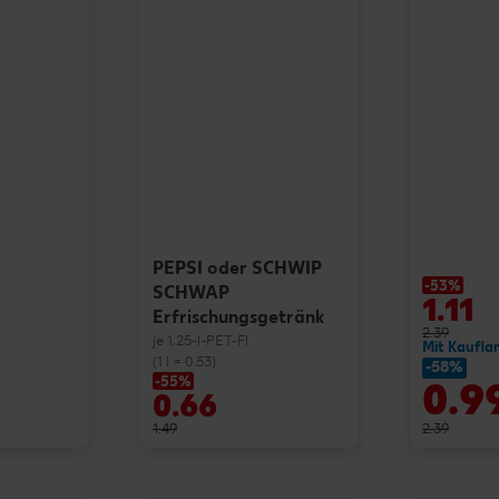
PEPSI oder SCHWIP
-53%
SCHWAP
1.11
Erfrischungsgetränk
2.39
je 1,25-l-PET-Fl.
Mit Kaufla
(1 l = 0.53)
-58%
-55%
0.9
0.66
1.49
2.39