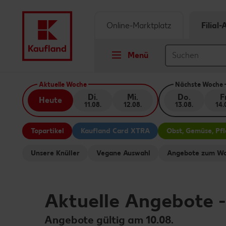
Online-Marktplatz
Filial
Menü
Springe zu
Aktuelle Woche
Nächste Woche
Di.
Mi.
Do.
Fr
Heute
11.08.
12.08.
13.08.
14.
Hauptinhalt
Topartikel
Kaufland Card XTRA
Obst, Gemüse, Pf
Footer
Unsere Knüller
Vegane Auswahl
Angebote zum Wo
Schwebender Seitenbereich
Aktuelle Angebote
Angebote gültig am 10.08.