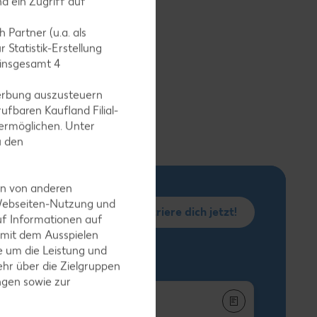
d ein Zugriff auf
as
)
 Partner (u.a. als
 Statistik-Erstellung
 insgesamt
4
erbung auszusteuern
ufbaren Kaufland Filial-
ermöglichen. Unter
u den
en von anderen
 Webseiten-Nutzung und
Registriere dich jetzt!
uf Informationen auf
 mit dem Ausspielen
 um die Leistung und
hr über die Zielgruppen
ngen sowie zur