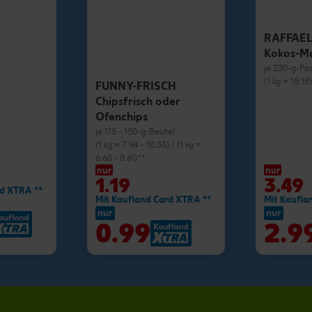
RAFFAE
Kokos-M
je 230-g-Pa
(1 kg = 15.18
FUNNY-FRISCH
Chipsfrisch oder
Ofenchips
je 115 - 150-g-Beutel
(1 kg = 7.94 - 10.35) / (1 kg =
6.60 - 8.61)**
nur
nur
1.19
3.49
rd XTRA **
Mit Kaufland Card XTRA **
Mit Kaufla
nur
nur
0.99
2.9