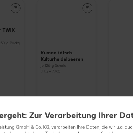
r TWIX
- 250-g-Packg.
Rumän./dtsch.
Kulturheidelbeeren
je 125-g-Schale
(1 kg = 7.92)
ergeht: Zur Verarbeitung Ihrer Da
JACOBS
Gold
leistung GmbH & Co. KG, verarbeiten Ihre Daten, die wir u.a. au