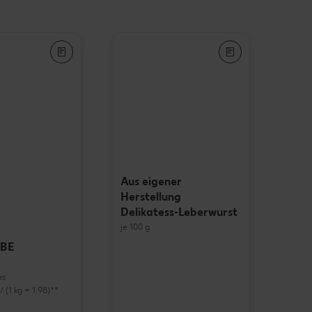
Aus eigener
Herstellung
Delikatess-Leberwurst
je 100 g
EBE
as
 / (1 kg = 1.98)**