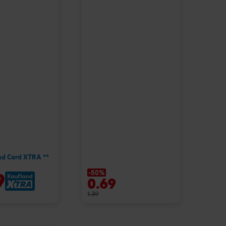
nd Card XTRA **
-50%
9
0.69
1.39