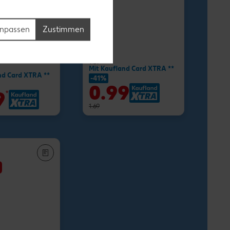
npassen
Zustimmen
-34%
1.11
1.69
Mit Kaufland Card XTRA **
nd Card XTRA **
-41%
0.99
9
*
1.69