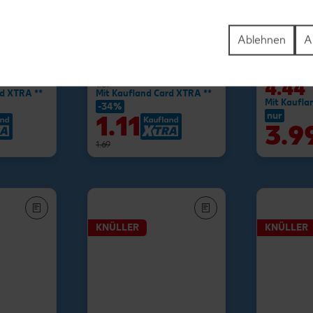
rink
Ablehnen
A
 = 1.48)**
-23%
1.29
nur
4.44
*
1.69
rd XTRA **
Mit Kaufland Card XTRA **
Mit Kaufla
-34%
nur
1.11
3.9
1.69
KNÜLLER
KNÜLLER