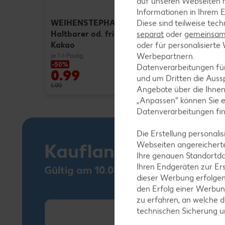
auf unseren Webseiten m
Informationen in Ihrem E
WEIHENSTEPHAN
Diese sind teilweise tec
Haltbarer od. frischer
separat
oder
gemeinsam 
Kakao
oder für personalisier
Werbepartnern.
je 1-l-Packg.
-50%
-49%
Datenverarbeitungen fü
0.99
1.77
und um Dritten die Aussp
1.99
3.49
Angebote über die Ihne
„Anpassen“ können Sie 
Datenverarbeitungen fi
Die Erstellung personal
Kaufland Card XTR
Webseiten angereicherte
Ihre genauen Standortda
Ihren Endgeräten zur Er
Gültig am 10.08.
dieser Werbung erfolge
den Erfolg einer Werbun
zu erfahren, an welche d
technischen Sicherung 