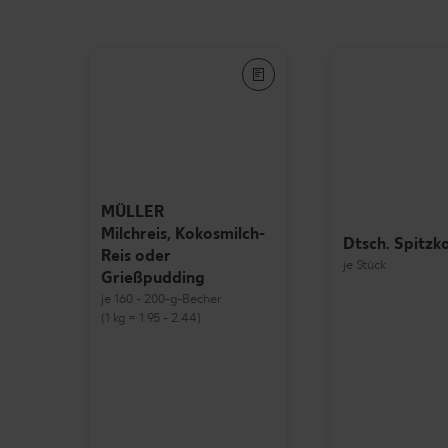
MÜLLER
Milchreis, Kokosmilch-
Dtsch. Spitzk
Reis oder
je Stück
Grießpudding
je 160 - 200-g-Becher
(1 kg = 1.95 - 2.44)