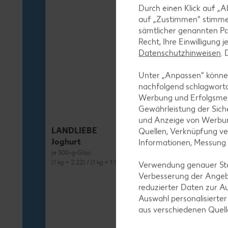
Durch einen Klick auf „A
auf „Zustimmen“ stimme
sämtlicher genannten Pa
Recht, Ihre Einwilligung 
Datenschutzhinweisen
.
Unter „Anpassen“ können
nachfolgend schlagwort
Werbung und Erfolgsme
Gewährleistung der Sich
und Anzeige von Werbun
LANDLIEBE
Quellen, Verknüpfung ve
Joghurt
Informationen, Messung
je 500-g-Glas
(1 kg = 2.22) / (1 kg = 1.98)**
Verwendung genauer Stan
Verbesserung der Angeb
reduzierter Daten zur A
Auswahl personalisierte
aus verschiedenen Quel
MILRAM