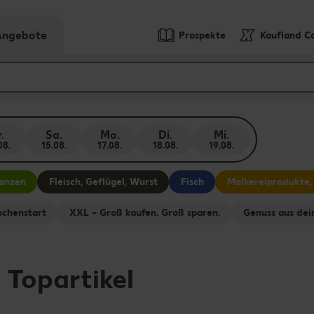
-Angebote
Prospekte
Kaufland C
.
Sa.
Mo.
Di.
Mi.
08.
15.08.
17.08.
18.08.
19.08.
lanzen
Fleisch, Geflügel, Wurst
Fisch
Molkereiprodukte,
chenstart
XXL – Groß kaufen. Groß sparen.
Genuss aus dei
-
Topartikel