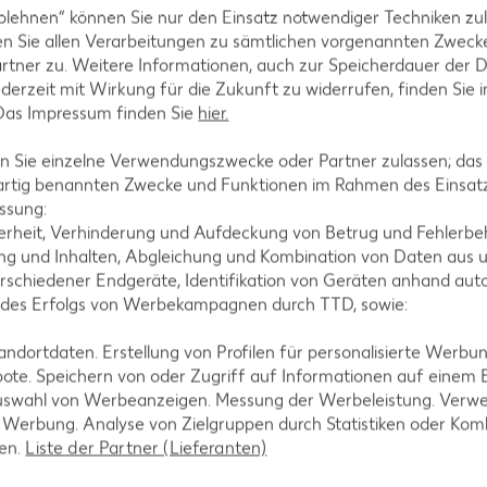
AKTION
blehnen“ können Sie nur den Einsatz notwendiger Techniken zul
n Sie allen Verarbeitungen zu sämtlichen vorgenannten Zweck
IGLO
rtner zu. Weitere Informationen, auch zur Speicherdauer der 
Backfisc
jederzeit mit Wirkung für die Zukunft zu widerrufen, finden Sie 
oder Fil
 Das Impressum finden Sie
hier.
je 480 - 728
MILRAM
(1 kg = 6.10 -
 Sie einzelne Verwendungszwecke oder Partner zulassen; das g
- 8.32)**
Körniger Frischkäse
artig benannten Zwecke und Funktionen im Rahmen des Einsatz
je 200-g-Packg.
ssung:
(1 kg = 6.45) / (1 kg = 5.55)**
erheit, Verhinderung und Aufdeckung von Betrug und Fehlerbeh
g und Inhalten, Abgleichung und Kombination von Daten aus u
rschiedener Endgeräte, Identifikation von Geräten anhand aut
 des Erfolgs von Werbekampagnen durch TTD, sowie:
dortdaten. Erstellung von Profilen für personalisierte Werbu
ote. Speichern von oder Zugriff auf Informationen auf einem
uswahl von Werbeanzeigen. Messung der Werbeleistung. Verwe
r Werbung. Analyse von Zielgruppen durch Statistiken oder Ko
len.
Liste der Partner (Lieferanten)