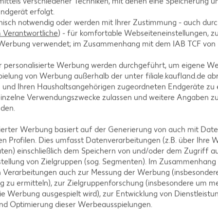
ittels verschiedener Techniken, mit denen eine Speicherung un
ndgerät erfolgt.
hnisch notwendig oder werden mit Ihrer Zustimmung - auch durch
Verantwortliche
) - für komfortable Webseiteneinstellungen, zur
te Werbung verwendet; im Zusammenhang mit dem IAB TCF von
A
r personalisierte Werbung werden durchgeführt, um eigene W
ielung von Werbung außerhalb der unter filiale.kaufland.de abr
n und Ihren Haushaltsangehörigen zugeordneten Endgeräte zu 
einzelne Verwendungszwecke zulassen und weitere Angaben z
nden.
AKTION
isierter Werbung basiert auf der Generierung von auch mit Dat
n Profilen. Dies umfasst Datenverarbeitungen (z.B. über Ihre
IGLO
ten) einschließlich dem Speichern von und/oder dem Zugriff a
Backfisc
stellung von Zielgruppen (sog. Segmenten). Im Zusammenhang
oder Fil
n Verarbeitungen auch zur Messung der Werbung (insbesondere
je 480 - 728
g zu ermitteln), zur Zielgruppenforschung (insbesondere um me
MILRAM
(1 kg = 6.10 -
ie Werbung ausgespielt wird), zur Entwicklung von Dienstleistu
- 8.32)**
Körniger Frischkäse
und Optimierung dieser Werbeausspielungen.
je 200-g-Packg.
(1 kg = 6.45) / (1 kg = 5.55)**