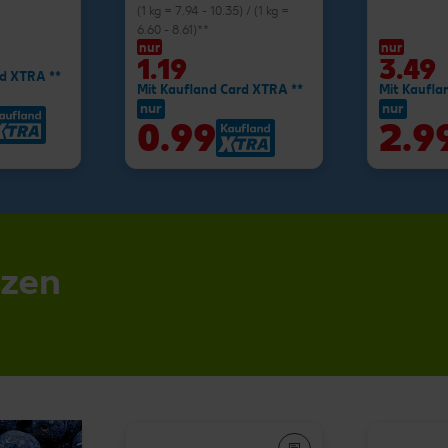
(1 kg = 7.94 - 10.35) / (1 kg =
6.60 - 8.61)**
nur
nur
1.19
3.49
rd XTRA **
Mit Kaufland Card XTRA **
Mit Kaufla
nur
nur
0.99
2.9
nzen