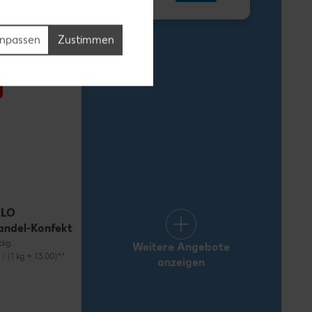
1.69
npassen
Zustimmen
LLO
andel-Konfekt
ckg.
Weitere Angebote
) / (1 kg = 13.00)**
anzeigen