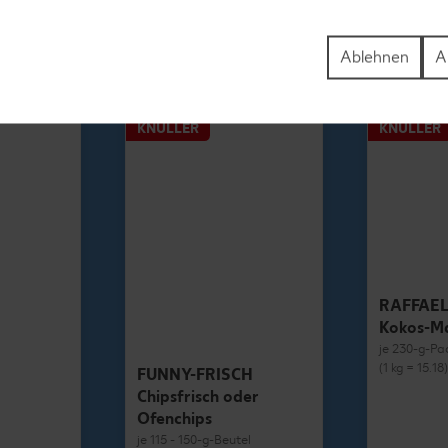
1.69
Ablehnen
A
KNÜLLER
KNÜLLER
RAFFAE
Kokos-M
je 230-g-Pa
(1 kg = 15.18
FUNNY-FRISCH
Chipsfrisch oder
Ofenchips
je 115 - 150-g-Beutel