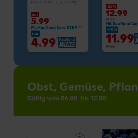
(1 kg = 11.98) / (1 kg = 9.98)**
-35%
12.99
nur
5.99
*
19.99
Mit Kaufland Ca
Mit Kaufland Card XTRA **
-40%
nur
11.99
4.99
*
19.99
Obst, Gemüse, Pfla
Gültig vom 06.08. bis 12.08.