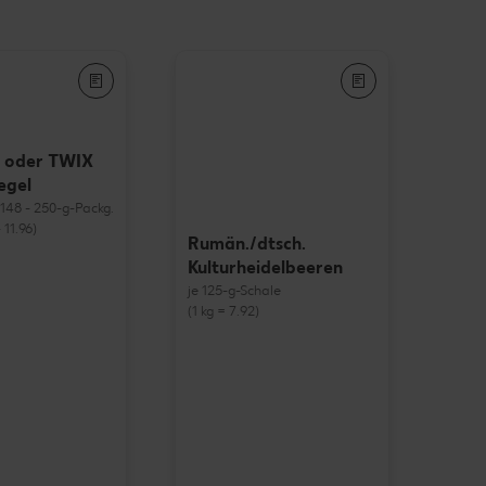
 oder TWIX
egel
= 148 - 250-g-Packg.
 11.96)
Rumän./dtsch.
Kulturheidelbeeren
je 125-g-Schale
(1 kg = 7.92)