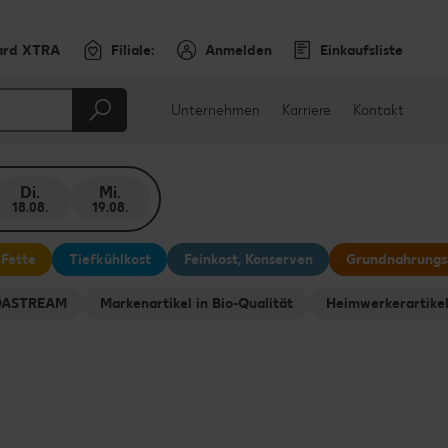
ard XTRA
Filiale:
Anmelden
Einkaufsliste
Unternehmen
Karriere
Kontakt
Di.
Mi.
18.08.
19.08.
 Fette
Tiefkühlkost
Feinkost, Konserven
Grundnahrungs
ODASTREAM
Markenartikel in Bio-Qualität
Heimwerkerartike