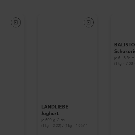
BALISTO
Schokori
je 5 - 8 St. 
(1 kg = 7.08 -
LANDLIEBE
Joghurt
je 500-g-Glas
(1 kg = 2.22) / (1 kg = 1.98)**