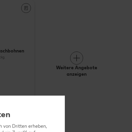
uschbohnen
ckg.
Weitere Angebote
anzeigen
ten
ch von Dritten erheben,