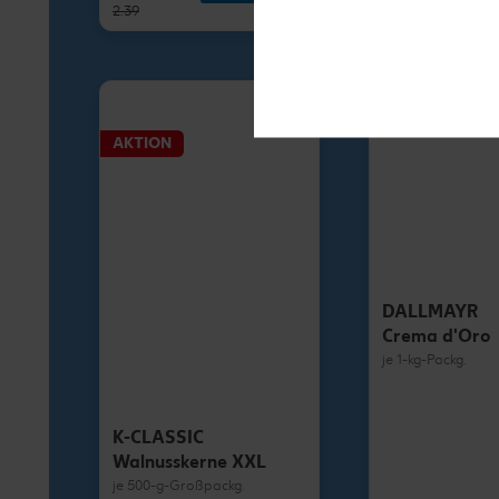
2.39
1.79
AKTION
DALLMAYR
Crema d'Oro
je 1-kg-Packg.
K-CLASSIC
Walnusskerne XXL
je 500-g-Großpackg.