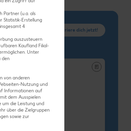
d ein Zugriff auf
 Partner (u.a. als
 Statistik-Erstellung
 insgesamt
4
Registriere dich jetzt!
erbung auszusteuern
ufbaren Kaufland Filial-
ermöglichen. Unter
u den
en von anderen
 Webseiten-Nutzung und
uf Informationen auf
h-Stäbchen
 mit dem Ausspielen
egro XXL
 um die Leistung und
-g-Packg.
hr über die Zielgruppen
 9.25) / (1 kg = 5.49
ngen sowie zur