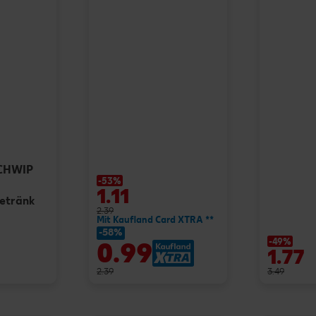
SCHWIP
-53%
1.11
getränk
2.39
Mit Kaufland Card XTRA **
-58%
-49%
0.99
1.77
2.39
3.49