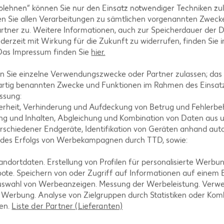
blehnen“ können Sie nur den Einsatz notwendiger Techniken zul
n Sie allen Verarbeitungen zu sämtlichen vorgenannten Zweck
rtner zu. Weitere Informationen, auch zur Speicherdauer der 
jederzeit mit Wirkung für die Zukunft zu widerrufen, finden Sie 
 Das Impressum finden Sie
hier.
 Sie einzelne Verwendungszwecke oder Partner zulassen; das g
artig benannten Zwecke und Funktionen im Rahmen des Einsatz
ssung:
erheit, Verhinderung und Aufdeckung von Betrug und Fehlerbeh
g und Inhalten, Abgleichung und Kombination von Daten aus u
rschiedener Endgeräte, Identifikation von Geräten anhand aut
rink
 des Erfolgs von Werbekampagnen durch TTD, sowie:
 = 1.48)**
dortdaten. Erstellung von Profilen für personalisierte Werbu
-23%
1.29
ote. Speichern von oder Zugriff auf Informationen auf einem
nur
uswahl von Werbeanzeigen. Messung der Werbeleistung. Verwe
4.44
*
1.69
rd XTRA **
Mit Kaufland Card XTRA **
r Werbung. Analyse von Zielgruppen durch Statistiken oder Ko
Mit Kaufla
-34%
len.
Liste der Partner (Lieferanten)
nur
1.11
3.9