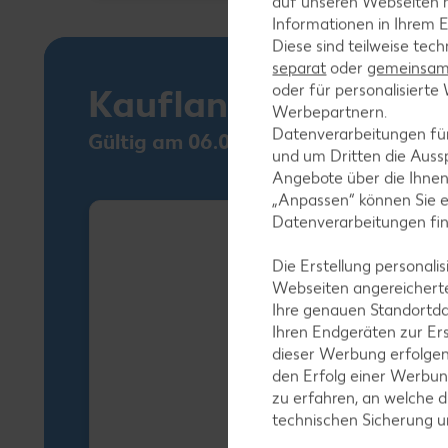
auf unseren Webseiten m
Informationen in Ihrem E
Diese sind teilweise tec
separat
oder
gemeinsam 
oder für personalisier
Kaufland Card XTR
Werbepartnern.
Datenverarbeitungen fü
Gültig am 06.08.
und um Dritten die Aussp
Angebote über die Ihne
„Anpassen“ können Sie 
Datenverarbeitungen fi
Die Erstellung personal
Webseiten angereicherte
Ihre genauen Standortda
Ihren Endgeräten zur Er
dieser Werbung erfolge
den Erfolg einer Werbun
zu erfahren, an welche d
technischen Sicherung 