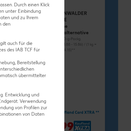
assen. Durch einen Klick
en unter Einbindung
RÜGENWALDER
Daten und zu Ihrem
MÜHLE
in den
Vegane
Wurstalternative
je 70 - 80-g-Packg.
ilt auch für die
(1 kg = 13.88 - 15.86) / (1 kg =
es des IAB TCF für
12.38 - 14.15)**
ebung, Bereitstellung
nterschiedlichen
omatisch übermittelter
ng. Entwicklung und
-34%
1.11
 Endgerät. Verwendung
ndung von Profilen zur
1.69
Mit Kaufland Card XTRA **
mbinationen von Daten
nd Card XTRA **
-41%
0.99
9
*