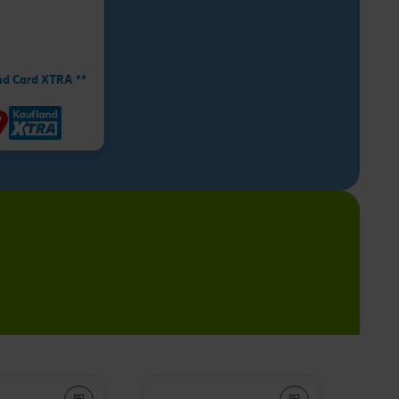
nd Card XTRA **
9