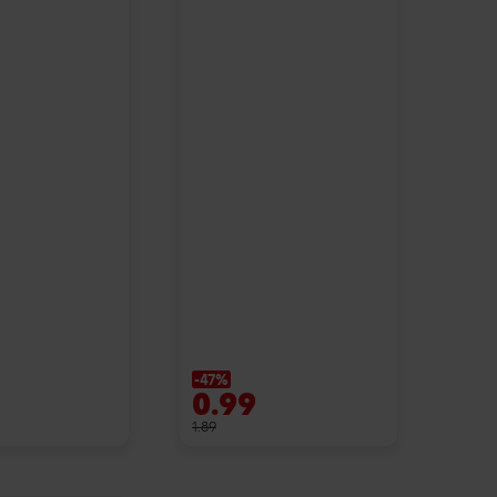
-47%
0.99
1.89