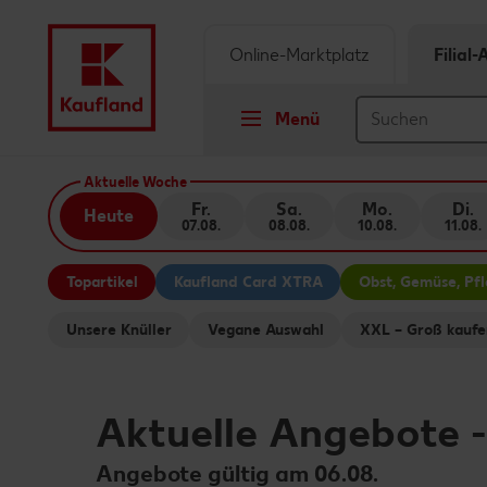
Online-Marktplatz
Filial
Menü
Springe zu
Aktuelle Woche
Fr.
Sa.
Mo.
Di.
Heute
07.08.
08.08.
10.08.
11.08.
Hauptinhalt
Topartikel
Kaufland Card XTRA
Obst, Gemüse, Pf
Footer
Unsere Knüller
Vegane Auswahl
XXL – Groß kaufe
Schwebender Seitenbereich
Aktuelle Angebote
Angebote gültig am 06.08.