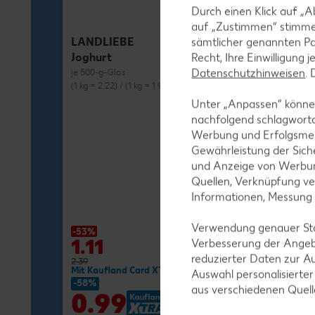
Durch einen Klick auf „A
auf „Zustimmen“ stimme
LANDLIEBE
sämtlicher genannten Pa
Joghurt
Recht, Ihre Einwilligung 
Datenschutzhinweisen
.
je 500-g-Glas
(1 kg = 2.22) / (1 kg = 1.98)**
Unter „Anpassen“ können
nachfolgend schlagwort
Werbung und Erfolgsme
Gewährleistung der Sich
und Anzeige von Werbun
MILRAM
Quellen, Verknüpfung ve
Buttermilch-D
Informationen, Messung
je 750-g-Fl.
(1 kg = 1.72) / (1 kg
Verwendung genauer Stan
-53%
-27%
1.11
1.29
Verbesserung der Angeb
reduzierter Daten zur A
2.39
1.79
Mit Kaufland Card XTRA **
Mit Kaufland Ca
Auswahl personalisierte
-58%
-37%
aus verschiedenen Quel
0.99
1.11