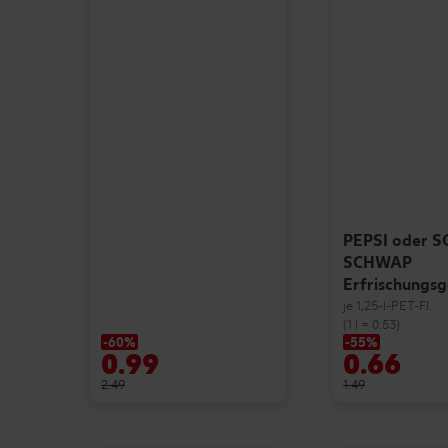
PEPSI oder 
SCHWAP
Erfrischungs
je 1,25-l-PET-Fl.
(1 l = 0.53)
-60%
-55%
0.99
0.66
2.49
1.49