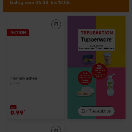
Gültig vom 06.08. bis 12.08.
AKTION
Flammkuchen
je Stück
nur
0.99
*
Zur Treueaktion