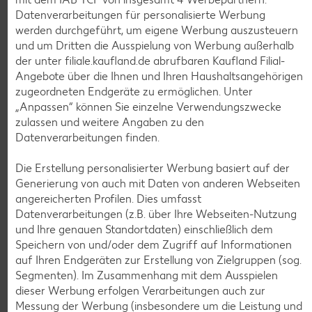
Datenverarbeitungen für personalisierte Werbung
werden durchgeführt, um eigene Werbung auszusteuern
und um Dritten die Ausspielung von Werbung außerhalb
der unter filiale.kaufland.de abrufbaren Kaufland Filial-
Angebote über die Ihnen und Ihren Haushaltsangehörigen
zugeordneten Endgeräte zu ermöglichen. Unter
Weitere Angebote anzeigen
„Anpassen“ können Sie einzelne Verwendungszwecke
zulassen und weitere Angaben zu den
Datenverarbeitungen finden.
K-TAKE IT VEGGIE
Veganer Cocogurt vegan,
versch. Sorten
Die Erstellung personalisierter Werbung basiert auf der
je 400-g-Becher
Generierung von auch mit Daten von anderen Webseiten
(1 kg = 3.23)
nur
angereicherten Profilen. Dies umfasst
1.29
Datenverarbeitungen (z.B. über Ihre Webseiten-Nutzung
und Ihre genauen Standortdaten) einschließlich dem
Diese Artikel findest du an unserer
Speichern von und/oder dem Zugriff auf Informationen
Frischetheke
auf Ihren Endgeräten zur Erstellung von Zielgruppen (sog.
Segmenten). Im Zusammenhang mit dem Ausspielen
dieser Werbung erfolgen Verarbeitungen auch zur
Messung der Werbung (insbesondere um die Leistung und