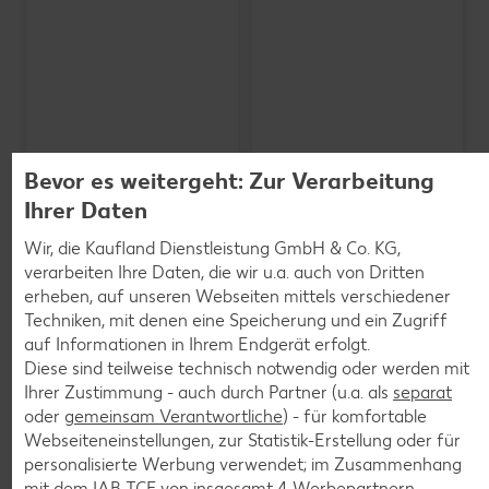
Bevor es weitergeht: Zur Verarbeitung
Ihrer Daten
Wir, die Kaufland Dienstleistung GmbH & Co. KG,
verarbeiten Ihre Daten, die wir u.a. auch von Dritten
erheben, auf unseren Webseiten mittels verschiedener
SCHWARZWALDMILCH
Bioland frische Vollmilch,
Techniken, mit denen eine Speicherung und ein Zugriff
3,8 % Fett
auf Informationen in Ihrem Endgerät erfolgt.
je 1-l-Packg.
Diese sind teilweise technisch notwendig oder werden mit
nur
nur
1.59
1.29
Ihrer Zustimmung - auch durch Partner (u.a. als
separat
oder
gemeinsam Verantwortliche
) - für komfortable
Webseiteneinstellungen, zur Statistik-Erstellung oder für
personalisierte Werbung verwendet; im Zusammenhang
mit dem IAB TCF von insgesamt
4
Werbepartnern.