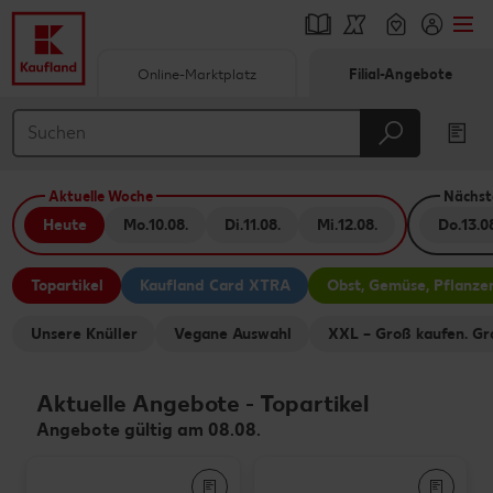
Online-Marktplatz
Filial-Angebote
Springe zu
Hauptinhalt
Aktuelle Woche
Nächst
Footer
Heute
Mo.
10.08.
Di.
11.08.
Mi.
12.08.
Do.
13.0
Schwebender Seitenbereich
Topartikel
Kaufland Card XTRA
Obst, Gemüse, Pflanze
Unsere Knüller
Vegane Auswahl
XXL – Groß kaufen. Gr
Aktuelle Angebote
-
Topartikel
Angebote gültig am 08.08.