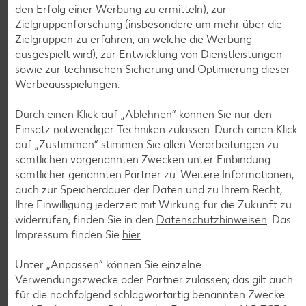
den Erfolg einer Werbung zu ermitteln), zur
Zielgruppenforschung (insbesondere um mehr über die
Zielgruppen zu erfahren, an welche die Werbung
ausgespielt wird), zur Entwicklung von Dienstleistungen
Weitere Angebote anzeigen
sowie zur technischen Sicherung und Optimierung dieser
ROYAL ORANGE
Werbeausspielungen.
Maasdam
je 100 g
Durch einen Klick auf „Ablehnen“ können Sie nur den
-56%
0.69
Einsatz notwendiger Techniken zulassen. Durch einen Klick
1.59
auf „Zustimmen“ stimmen Sie allen Verarbeitungen zu
sämtlichen vorgenannten Zwecken unter Einbindung
sämtlicher genannten Partner zu. Weitere Informationen,
Tiefkühlkost
auch zur Speicherdauer der Daten und zu Ihrem Recht,
Gültig vom 06.08. bis 12.08.
Ihre Einwilligung jederzeit mit Wirkung für die Zukunft zu
widerrufen, finden Sie in den
Datenschutzhinweisen
. Das
Impressum finden Sie
hier.
Unter „Anpassen“ können Sie einzelne
KNÜLLER
Verwendungszwecke oder Partner zulassen; das gilt auch
für die nachfolgend schlagwortartig benannten Zwecke