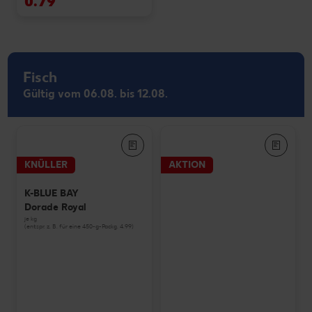
0.79
Fisch
Gültig vom 06.08. bis 12.08.
KNÜLLER
AKTION
K-BLUE BAY
Dorade Royal
je kg
(entspr. z. B. für eine 450-g-Packg. 4.99)