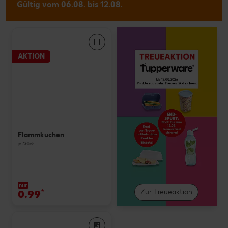
Gültig vom 06.08. bis 12.08.
AKTION
Flammkuchen
je Stück
nur
0.99
*
Zur Treueaktion