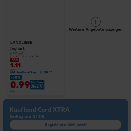
Weitere Angebote anzeigen
LANDLIEBE
Joghurt
je 500-g-Glas
(1 kg = 2.22) / (1 kg = 1.98)**
-53%
1.11
2.39
Mit Kaufland Card XTRA **
-58%
0.99
2.39
Kaufland Card XTRA
Gültig am 07.08.
Registriere dich jetzt!