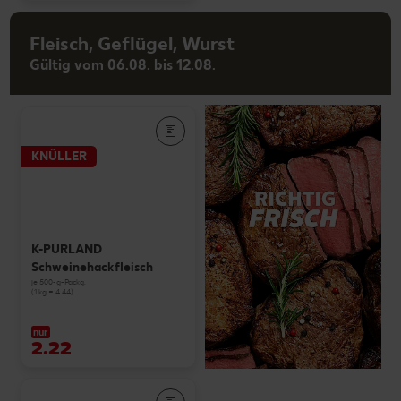
Fleisch, Geflügel, Wurst
Gültig vom 06.08. bis 12.08.
KNÜLLER
K-PURLAND
Schweinehackfleisch
je 500-g-Packg.
(1 kg = 4.44)
nur
2.22