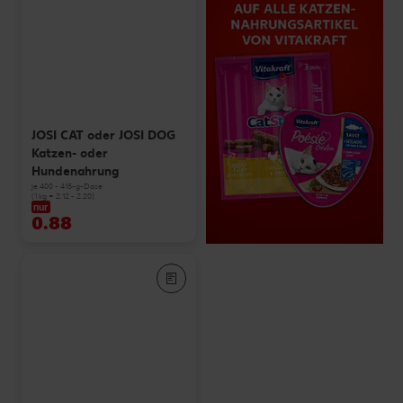
JOSI CAT oder JOSI DOG
Katzen- oder
Hundenahrung
je 400 - 415-g-Dose
(1 kg = 2.12 - 2.20)
nur
0.88