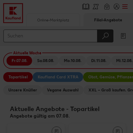
Online-Marktplatz
Filial-Angebote
Springe zu
Hauptinhalt
Aktuelle Woche
Footer
Fr.
07.08.
Sa.
08.08.
Mo.
10.08.
Di.
11.08.
Mi.
12.08.
Schwebender Seitenbereich
Topartikel
Kaufland Card XTRA
Obst, Gemüse, Pflanze
Unsere Knüller
Vegane Auswahl
XXL – Groß kaufen. Gr
Aktuelle Angebote
-
Topartikel
Angebote gültig am 07.08.