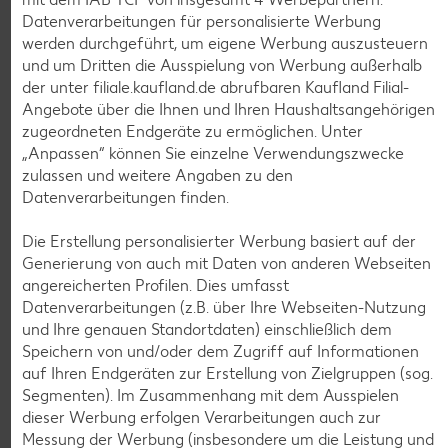
Datenverarbeitungen für personalisierte Werbung
werden durchgeführt, um eigene Werbung auszusteuern
und um Dritten die Ausspielung von Werbung außerhalb
der unter filiale.kaufland.de abrufbaren Kaufland Filial-
Angebote über die Ihnen und Ihren Haushaltsangehörigen
zugeordneten Endgeräte zu ermöglichen. Unter
Weitere Angebote anzeigen
„Anpassen“ können Sie einzelne Verwendungszwecke
zulassen und weitere Angaben zu den
Datenverarbeitungen finden.
K-TAKE IT VEGGIE
Veganer Cocogurt vegan,
versch. Sorten
Die Erstellung personalisierter Werbung basiert auf der
je 400-g-Becher
Generierung von auch mit Daten von anderen Webseiten
(1 kg = 3.23)
nur
angereicherten Profilen. Dies umfasst
1.29
Datenverarbeitungen (z.B. über Ihre Webseiten-Nutzung
und Ihre genauen Standortdaten) einschließlich dem
Diese Artikel findest du an unserer
Speichern von und/oder dem Zugriff auf Informationen
Frischetheke
auf Ihren Endgeräten zur Erstellung von Zielgruppen (sog.
Segmenten). Im Zusammenhang mit dem Ausspielen
dieser Werbung erfolgen Verarbeitungen auch zur
Messung der Werbung (insbesondere um die Leistung und