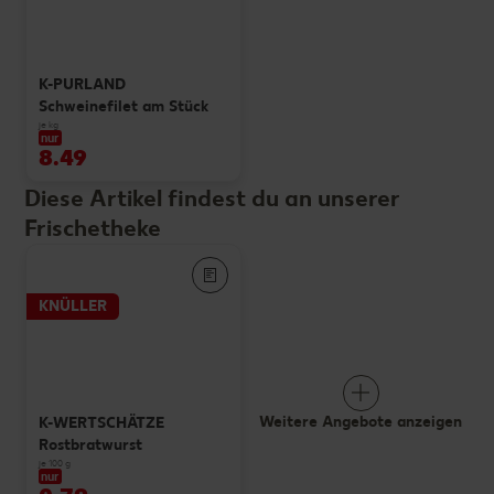
K-PURLAND
Schweinefilet am Stück
je kg
nur
8.49
Diese Artikel findest du an unserer
Frischetheke
KNÜLLER
Weitere Angebote anzeigen
K-WERTSCHÄTZE
Rostbratwurst
je 100 g
nur