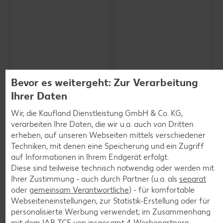
Bevor es weitergeht: Zur Verarbeitung
Ihrer Daten
Wir, die Kaufland Dienstleistung GmbH & Co. KG,
verarbeiten Ihre Daten, die wir u.a. auch von Dritten
erheben, auf unseren Webseiten mittels verschiedener
SCHWARZWALDMILCH
Bioland frische Vollmilch,
Techniken, mit denen eine Speicherung und ein Zugriff
3,8 % Fett
auf Informationen in Ihrem Endgerät erfolgt.
je 1-l-Packg.
Diese sind teilweise technisch notwendig oder werden mit
nur
nur
1.59
1.29
Ihrer Zustimmung - auch durch Partner (u.a. als
separat
oder
gemeinsam Verantwortliche
) - für komfortable
Webseiteneinstellungen, zur Statistik-Erstellung oder für
personalisierte Werbung verwendet; im Zusammenhang
mit dem IAB TCF von insgesamt
4
Werbepartnern.