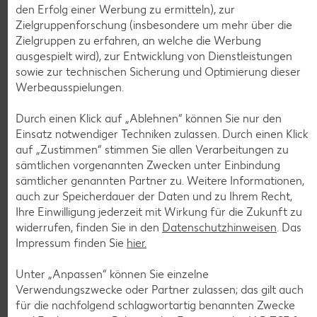
den Erfolg einer Werbung zu ermitteln), zur
Zielgruppenforschung (insbesondere um mehr über die
Zielgruppen zu erfahren, an welche die Werbung
ausgespielt wird), zur Entwicklung von Dienstleistungen
Weitere Angebote anzeigen
sowie zur technischen Sicherung und Optimierung dieser
ROYAL ORANGE
Werbeausspielungen.
Maasdam
je 100 g
Durch einen Klick auf „Ablehnen“ können Sie nur den
-56%
0.69
Einsatz notwendiger Techniken zulassen. Durch einen Klick
1.59
auf „Zustimmen“ stimmen Sie allen Verarbeitungen zu
sämtlichen vorgenannten Zwecken unter Einbindung
sämtlicher genannten Partner zu. Weitere Informationen,
Tiefkühlkost
auch zur Speicherdauer der Daten und zu Ihrem Recht,
Gültig vom 06.08. bis 12.08.
Ihre Einwilligung jederzeit mit Wirkung für die Zukunft zu
widerrufen, finden Sie in den
Datenschutzhinweisen
. Das
Impressum finden Sie
hier.
Unter „Anpassen“ können Sie einzelne
KNÜLLER
Verwendungszwecke oder Partner zulassen; das gilt auch
für die nachfolgend schlagwortartig benannten Zwecke