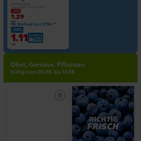
je 200-g-Packg.
(1 kg = 6.45) / (1 kg = 5.55)**
-23%
1.29
1.69
Mit Kaufland Card XTRA **
-34%
1.11
1.69
Obst, Gemüse, Pflanzen
Gültig vom 06.08. bis 12.08.