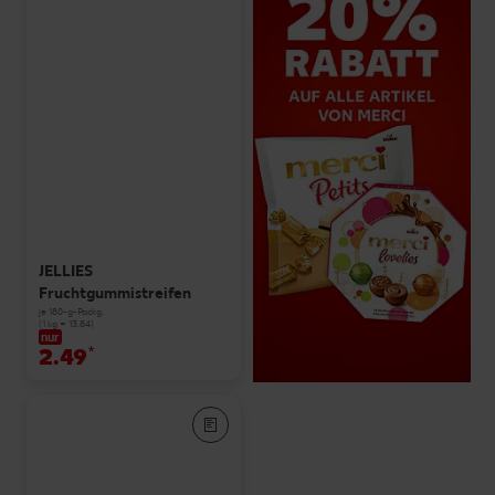
JELLIES
Fruchtgummistreifen
je 180-g-Packg.
(1 kg = 13.84)
nur
2.49
*