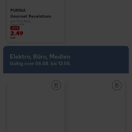
PURINA
Gourmet Revelations
je 4 x 57-g-Packg.
(1 kg = 10.93)
-23%
2.49
3.25
Elektro, Büro, Medien
Gültig vom 06.08. bis 12.08.