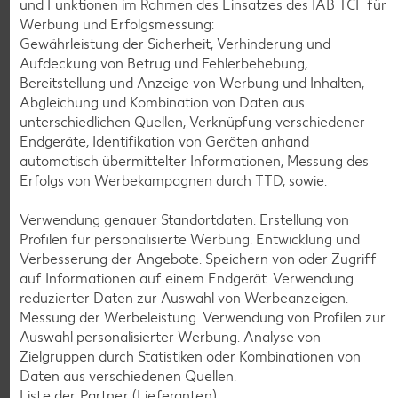
und Funktionen im Rahmen des Einsatzes des IAB TCF für
Werbung und Erfolgsmessung:
Gewährleistung der Sicherheit, Verhinderung und
K-CLASSIC
.
Aufdeckung von Betrug und Fehlerbehebung,
Maxx XXL
je 6 - 12 St. = 398 - 560-ml-Packg.
je 8 St. = 800-ml-Großpackg.
Bereitstellung und Anzeige von Werbung und Inhalten,
(1 l = 5.34 - 7.52)
(1 l = 3.74)
nur
Abgleichung und Kombination von Daten aus
nur
2.99
2.99
unterschiedlichen Quellen, Verknüpfung verschiedener
Endgeräte, Identifikation von Geräten anhand
automatisch übermittelter Informationen, Messung des
Erfolgs von Werbekampagnen durch TTD, sowie:
Verwendung genauer Standortdaten. Erstellung von
Profilen für personalisierte Werbung. Entwicklung und
Verbesserung der Angebote. Speichern von oder Zugriff
auf Informationen auf einem Endgerät. Verwendung
reduzierter Daten zur Auswahl von Werbeanzeigen.
Messung der Werbeleistung. Verwendung von Profilen zur
Auswahl personalisierter Werbung. Analyse von
Weitere Angebote anzeigen
Zielgruppen durch Statistiken oder Kombinationen von
Daten aus verschiedenen Quellen.
Liste der Partner (Lieferanten)