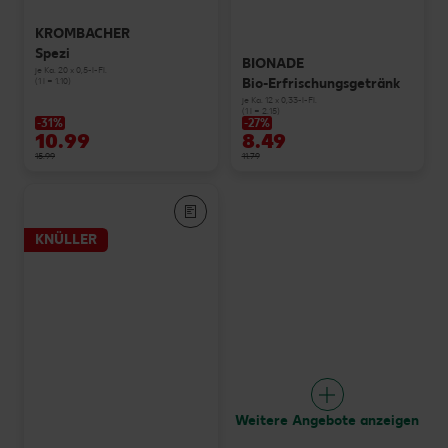
KROMBACHER
Spezi
BIONADE
je Ka. 20 x 0,5-l-Fl.
Bio-Erfrischungsgetränk
(1 l = 1.10)
je Ka. 12 x 0,33-l-Fl.
(1 l = 2.15)
-31%
-27%
10.99
8.49
15.99
11.79
KNÜLLER
Weitere Angebote anzeigen