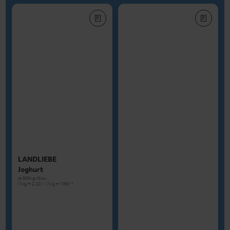
LANDLIEBE
Joghurt
je 500-g-Glas
(1 kg = 2.22) / (1 kg = 1.98)**