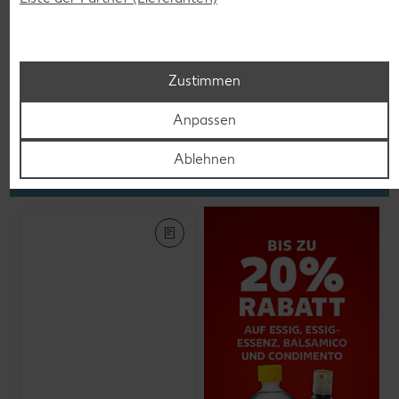
K-PLANT BASED
Veganes Eis
je 500-ml-Becher
(1 l = 5.58)
nur
2.79
Zustimmen
Anpassen
Feinkost, Konserven
Ablehnen
Gültig vom 06.08. bis 12.08.