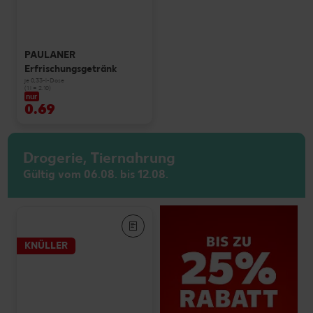
PAULANER
Erfrischungsgetränk
je 0,33-l-Dose
(1 l = 2.10)
nur
0.69
Drogerie, Tiernahrung
Gültig vom 06.08. bis 12.08.
KNÜLLER