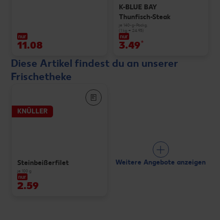
K-BLUE BAY
Thunfisch-Steak
je 140-g-Packg.
(1 kg = 24.93)
nur
nur
11.08
3.49
*
Diese Artikel findest du an unserer
Frischetheke
KNÜLLER
Weitere Angebote anzeigen
Steinbeißerfilet
je 100 g
nur
2.59