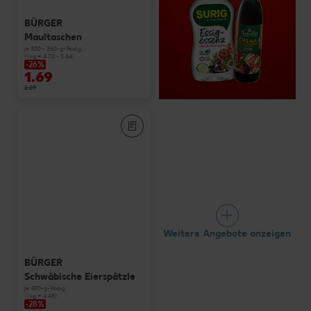
BÜRGER
Maultaschen
je 300 - 360-g-Packg.
(1 kg = 4.70 - 5.64)
-26%
1.69
2.29
Weitere Angebote anzeigen
BÜRGER
Schwäbische Eierspätzle
je 400-g-Packg.
(1 kg = 4.48)
-28%