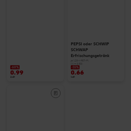
PEPSI oder SCHWIP
SCHWAP
Erfrischungsgetränk
je 1,25-l-PET-Fl.
(1 l = 0.53)
-60%
-55%
0.99
0.66
2.49
1.49