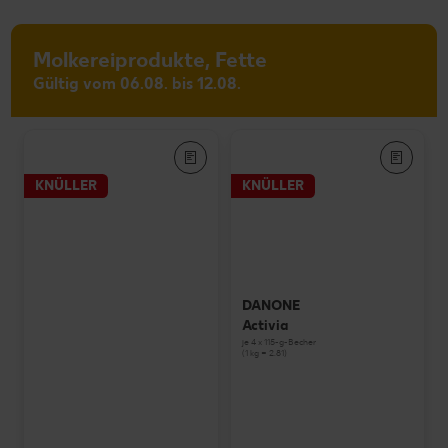
Molkereiprodukte, Fette
Gültig vom 06.08. bis 12.08.
KNÜLLER
KNÜLLER
DANONE
Activia
je 4 x 115-g-Becher
(1 kg = 2.81)