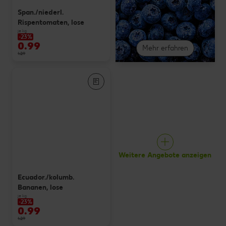
Span./niederl.
Rispentomaten, lose
je kg
-23%
0.99
Mehr erfahren
1.29
Weitere Angebote anzeigen
Ecuador./kolumb.
Bananen, lose
je kg
-23%
0.99
1.29