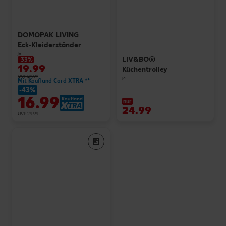
DOMOPAK LIVING
Eck-Kleiderständer
je
LIV&BO®
-33%
19.99
Küchentrolley
UVP 29.99
je
Mit Kaufland Card XTRA **
-43%
16.99
nur
24.99
UVP 29.99