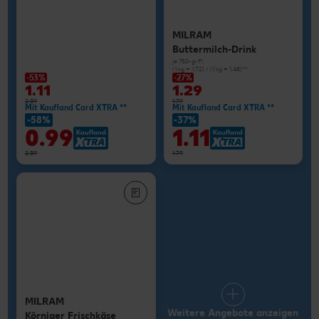
MILRAM
Buttermilch-Drink
je 750-g-Fl.
(1 kg = 1.72) / (1 kg = 1.48)**
-53%
-27%
1.11
1.29
2.39
1.79
Mit Kaufland Card XTRA **
Mit Kaufland Card XTRA **
-58%
-37%
0.99
1.11
2.39
1.79
MILRAM
Weitere Angebote anzeigen
Körniger Frischkäse