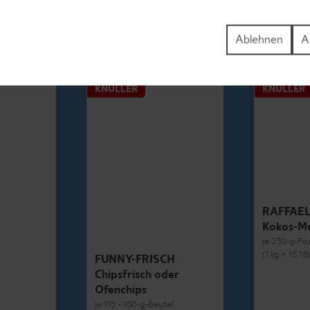
1.69
Ablehnen
A
KNÜLLER
KNÜLLER
RAFFAE
Kokos-M
je 230-g-Pa
(1 kg = 15.18
FUNNY-FRISCH
Chipsfrisch oder
Ofenchips
je 115 - 150-g-Beutel