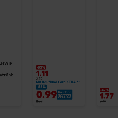
SCHWIP
-53%
1.11
getränk
2.39
Mit Kaufland Card XTRA **
-58%
-49%
0.99
1.77
2.39
3.49