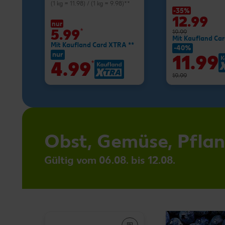
(1 kg = 11.98) / (1 kg = 9.98)**
-35%
12.99
nur
5.99
*
19.99
Mit Kaufland Ca
Mit Kaufland Card XTRA **
-40%
nur
11.99
4.99
*
19.99
Obst, Gemüse, Pfla
Gültig vom 06.08. bis 12.08.