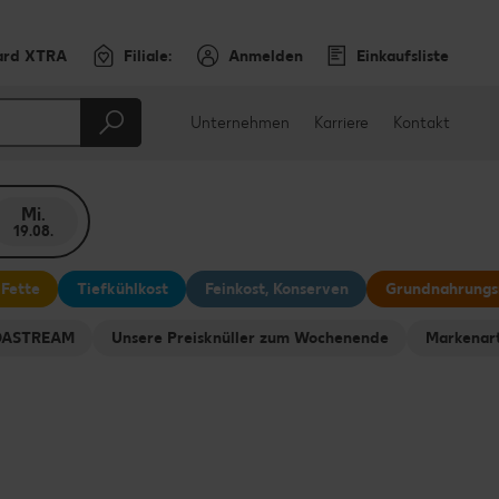
ard XTRA
Filiale:
Anmelden
Einkaufsliste
Unternehmen
Karriere
Kontakt
Mi.
19.08.
 Fette
Tiefkühlkost
Feinkost, Konserven
Grundnahrungs
ODASTREAM
Unsere Preisknüller zum Wochenende
Markenart