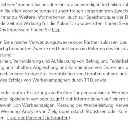
blehnen“ können Sie nur den Einsatz notwendiger Techniken zul
n Sie allen Verarbeitungen zu sämtlichen vorgenannten Zweck
rtner zu. Weitere Informationen, auch zur Speicherdauer der 
jederzeit mit Wirkung für die Zukunft zu widerrufen, finden Sie 
 Das Impressum finden Sie
hier.
 Sie einzelne Verwendungszwecke oder Partner zulassen; das g
artig benannten Zwecke und Funktionen im Rahmen des Einsatz
ssung:
erheit, Verhinderung und Aufdeckung von Betrug und Fehlerbeh
g und Inhalten, Abgleichung und Kombination von Daten aus u
rschiedener Endgeräte, Identifikation von Geräten anhand aut
rink
 des Erfolgs von Werbekampagnen durch TTD, sowie:
 = 1.48)**
dortdaten. Erstellung von Profilen für personalisierte Werbu
-23%
1.29
ote. Speichern von oder Zugriff auf Informationen auf einem
nur
uswahl von Werbeanzeigen. Messung der Werbeleistung. Verwe
4.44
*
1.69
rd XTRA **
Mit Kaufland Card XTRA **
r Werbung. Analyse von Zielgruppen durch Statistiken oder Ko
Mit Kaufla
-34%
len.
Liste der Partner (Lieferanten)
nur
1.11
3.9