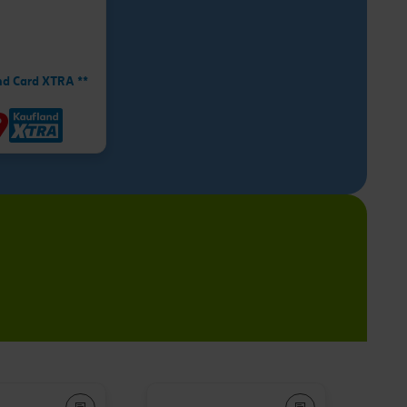
nd Card XTRA **
9