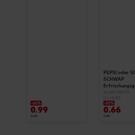
PEPSI oder 
SCHWAP
Erfrischungs
je 1,25-l-PET-Fl.
(1 l = 0.53)
-60%
-55%
0.99
0.66
2.49
1.49