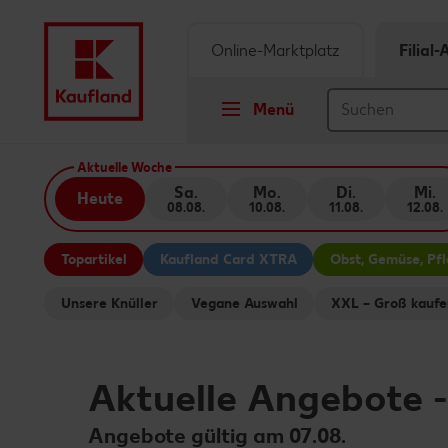
Online-Marktplatz
Filial
Menü
Springe zu
Aktuelle Woche
Sa.
Mo.
Di.
Mi.
Heute
08.08.
10.08.
11.08.
12.08.
Hauptinhalt
Topartikel
Kaufland Card XTRA
Obst, Gemüse, Pf
Footer
Unsere Knüller
Vegane Auswahl
XXL – Groß kaufe
Schwebender Seitenbereich
Aktuelle Angebote
Angebote gültig am 07.08.