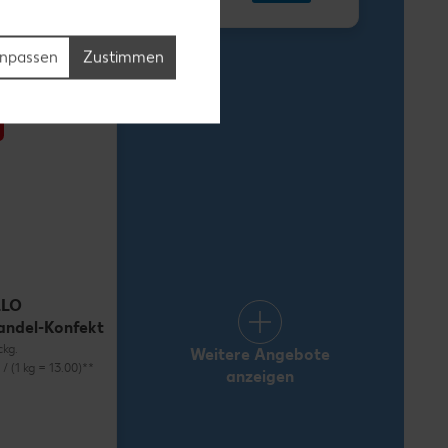
1.69
npassen
Zustimmen
LLO
andel-Konfekt
ckg.
Weitere Angebote
) / (1 kg = 13.00)**
anzeigen