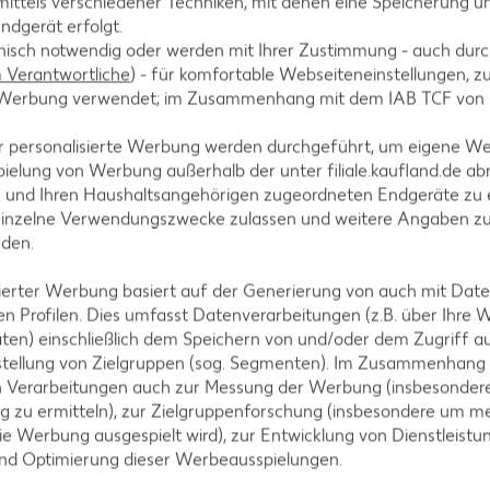
ittels verschiedener Techniken, mit denen eine Speicherung un
ndgerät erfolgt.
hnisch notwendig oder werden mit Ihrer Zustimmung - auch durch
Verantwortliche
) - für komfortable Webseiteneinstellungen, zur
te Werbung verwendet; im Zusammenhang mit dem IAB TCF von
A
r personalisierte Werbung werden durchgeführt, um eigene W
ielung von Werbung außerhalb der unter filiale.kaufland.de abr
n und Ihren Haushaltsangehörigen zugeordneten Endgeräte zu 
einzelne Verwendungszwecke zulassen und weitere Angaben z
nden.
AKTION
isierter Werbung basiert auf der Generierung von auch mit Dat
n Profilen. Dies umfasst Datenverarbeitungen (z.B. über Ihre
IGLO
ten) einschließlich dem Speichern von und/oder dem Zugriff a
Backfisc
stellung von Zielgruppen (sog. Segmenten). Im Zusammenhang
oder Fil
n Verarbeitungen auch zur Messung der Werbung (insbesondere
je 480 - 728
g zu ermitteln), zur Zielgruppenforschung (insbesondere um me
MILRAM
(1 kg = 6.10 -
ie Werbung ausgespielt wird), zur Entwicklung von Dienstleistu
- 8.32)**
Körniger Frischkäse
und Optimierung dieser Werbeausspielungen.
je 200-g-Packg.
(1 kg = 6.45) / (1 kg = 5.55)**