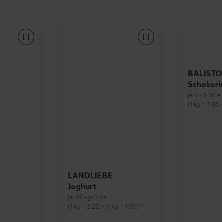
BALISTO
Schokori
je 5 - 8 St. 
(1 kg = 7.08 -
LANDLIEBE
Joghurt
je 500-g-Glas
(1 kg = 2.22) / (1 kg = 1.98)**