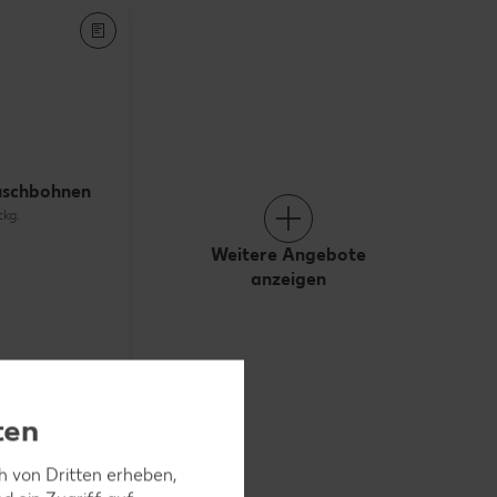
uschbohnen
ckg.
Weitere Angebote
anzeigen
ten
ch von Dritten erheben,