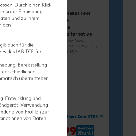
assen. Durch einen Klick
en unter Einbindung
RÜGENWALDER
Daten und zu Ihrem
MÜHLE
in den
Vegane
Wurstalternative
je 70 - 80-g-Packg.
ilt auch für die
(1 kg = 13.88 - 15.86) / (1 kg =
es des IAB TCF für
12.38 - 14.15)**
ebung, Bereitstellung
nterschiedlichen
omatisch übermittelter
ng. Entwicklung und
-34%
1.11
 Endgerät. Verwendung
ndung von Profilen zur
1.69
Mit Kaufland Card XTRA **
mbinationen von Daten
nd Card XTRA **
-41%
0.99
9
*