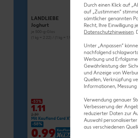
Durch einen Klick auf „A
auf „Zustimmen“ stimme
LANDLIEBE
sämtlicher genannten Pa
Joghurt
Recht, Ihre Einwilligung 
Datenschutzhinweisen
.
je 500-g-Glas
(1 kg = 2.22) / (1 kg = 1.98)**
Unter „Anpassen“ können
nachfolgend schlagwort
Werbung und Erfolgsme
Gewährleistung der Sich
und Anzeige von Werbun
MILRAM
Quellen, Verknüpfung ve
Buttermilch-D
Informationen, Messung
je 750-g-Fl.
(1 kg = 1.72) / (1 kg
Verwendung genauer Stan
-53%
-27%
1.11
1.29
Verbesserung der Angeb
reduzierter Daten zur A
2.39
1.79
Mit Kaufland Card XTRA **
Mit Kaufland Ca
Auswahl personalisierte
-58%
-37%
aus verschiedenen Quel
0.99
1.11