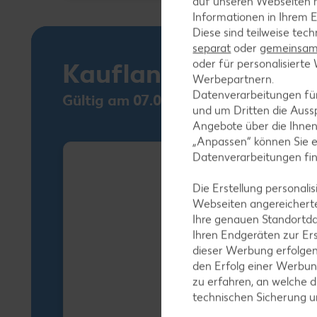
auf unseren Webseiten m
Informationen in Ihrem E
Diese sind teilweise tec
separat
oder
gemeinsam 
oder für personalisier
Kaufland Card XTR
Werbepartnern.
Datenverarbeitungen fü
Gültig am 07.08.
und um Dritten die Aussp
Angebote über die Ihne
„Anpassen“ können Sie 
Datenverarbeitungen fi
Die Erstellung personal
Webseiten angereicherte
Ihre genauen Standortda
Ihren Endgeräten zur Er
dieser Werbung erfolge
den Erfolg einer Werbun
zu erfahren, an welche d
technischen Sicherung 