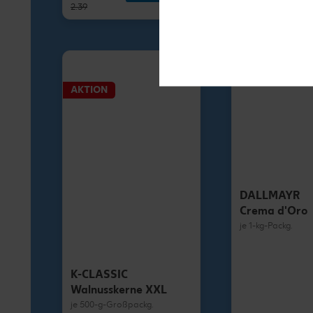
2.39
1.79
AKTION
DALLMAYR
Crema d'Oro
je 1-kg-Packg.
K-CLASSIC
Walnusskerne XXL
je 500-g-Großpackg.