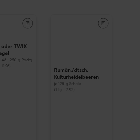
 oder TWIX
egel
= 148 - 250-g-Packg.
 11.96)
Rumän./dtsch.
Kulturheidelbeeren
je 125-g-Schale
(1 kg = 7.92)