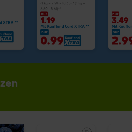
(1 kg = 7.94 - 10.35) / (1 kg =
6.60 - 8.61)**
nur
nur
1.19
3.49
rd XTRA **
Mit Kaufland Card XTRA **
Mit Kaufla
nur
nur
0.99
2.9
nzen