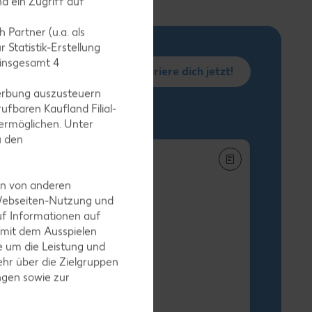
d ein Zugriff auf
 Partner (u.a. als
 Statistik-Erstellung
 insgesamt
4
Registriere dich jetzt!
erbung auszusteuern
ufbaren Kaufland Filial-
ermöglichen. Unter
u den
en von anderen
 Webseiten-Nutzung und
uf Informationen auf
h-Stäbchen
 mit dem Ausspielen
egro XXL
 um die Leistung und
-g-Packg.
hr über die Zielgruppen
 9.25) / (1 kg = 5.49
ngen sowie zur