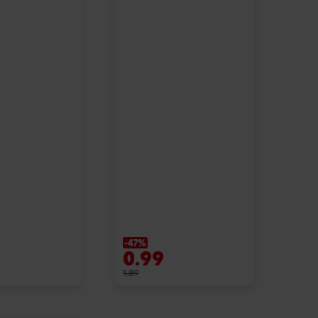
-47%
0.99
1.89