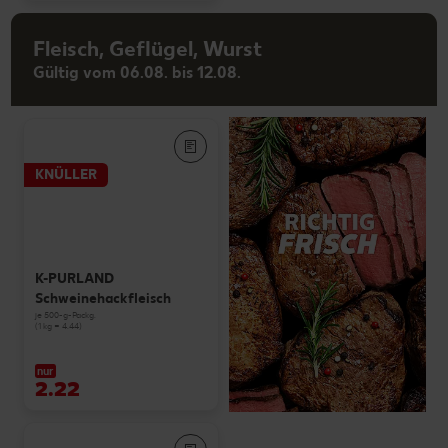
Fleisch, Geflügel, Wurst
Gültig vom 06.08. bis 12.08.
KNÜLLER
K-PURLAND
Schweinehackfleisch
je 500-g-Packg.
(1 kg = 4.44)
nur
2.22