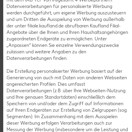
Datenverarbeitungen für personalisierte Werbung
werden durchgeführt, um eigene Werbung auszusteuern
und um Dritten die Ausspielung von Werbung außerhalb
der unter filiale.kaufland.de abrufbaren Kaufland Filial-
Angebote über die Ihnen und Ihren Haushaltsangehörigen
zugeordneten Endgeräte zu ermöglichen. Unter
Weitere Angebote anzeigen
„Anpassen“ können Sie einzelne Verwendungszwecke
zulassen und weitere Angaben zu den
Datenverarbeitungen finden.
K-TAKE IT VEGGIE
Veganer Cocogurt vegan,
versch. Sorten
Die Erstellung personalisierter Werbung basiert auf der
je 400-g-Becher
Generierung von auch mit Daten von anderen Webseiten
(1 kg = 3.23)
nur
angereicherten Profilen. Dies umfasst
1.29
Datenverarbeitungen (z.B. über Ihre Webseiten-Nutzung
und Ihre genauen Standortdaten) einschließlich dem
Diese Artikel findest du an unserer
Speichern von und/oder dem Zugriff auf Informationen
Frischetheke
auf Ihren Endgeräten zur Erstellung von Zielgruppen (sog.
Segmenten). Im Zusammenhang mit dem Ausspielen
dieser Werbung erfolgen Verarbeitungen auch zur
Messung der Werbung (insbesondere um die Leistung und