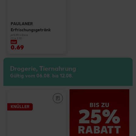
PAULANER
Erfrischungsgetränk
je 0,33-l-Dose
(1 l = 2.10)
nur
0.69
Drogerie, Tiernahrung
Gültig vom 06.08. bis 12.08.
KNÜLLER