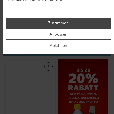
K-PLANT BASED
Veganes Eis
je 500-ml-Becher
(1 l = 5.58)
nur
2.79
Zustimmen
Anpassen
Feinkost, Konserven
Ablehnen
Gültig vom 06.08. bis 12.08.