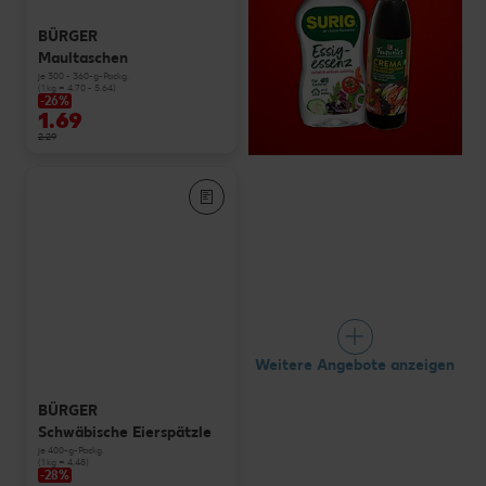
BÜRGER
Maultaschen
je 300 - 360-g-Packg.
(1 kg = 4.70 - 5.64)
-26%
1.69
2.29
Weitere Angebote anzeigen
BÜRGER
Schwäbische Eierspätzle
je 400-g-Packg.
(1 kg = 4.48)
-28%