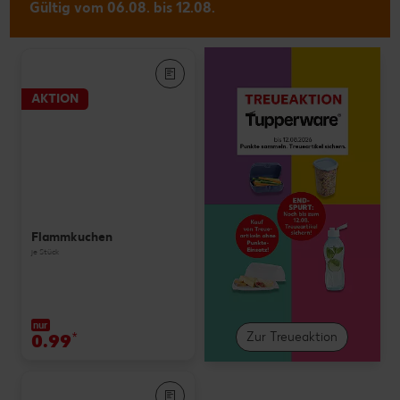
Gültig vom 06.08. bis 12.08.
AKTION
Flammkuchen
je Stück
nur
0.99
*
Zur Treueaktion