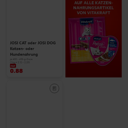
JOSI CAT oder JOSI DOG
Katzen- oder
Hundenahrung
je 400 - 415-g-Dose
(1 kg = 2.12 - 2.20)
nur
0.88