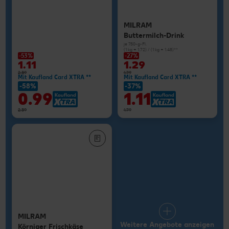
MILRAM
Buttermilch-Drink
je 750-g-Fl.
(1 kg = 1.72) / (1 kg = 1.48)**
-53%
-27%
1.11
1.29
2.39
1.79
Mit Kaufland Card XTRA **
Mit Kaufland Card XTRA **
-58%
-37%
0.99
1.11
2.39
1.79
MILRAM
Weitere Angebote anzeigen
Körniger Frischkäse