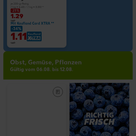
je 200-g-Packg.
(1 kg = 6.45) / (1 kg = 5.55)**
-23%
1.29
1.69
Mit Kaufland Card XTRA **
-34%
1.11
1.69
Obst, Gemüse, Pflanzen
Gültig vom 06.08. bis 12.08.