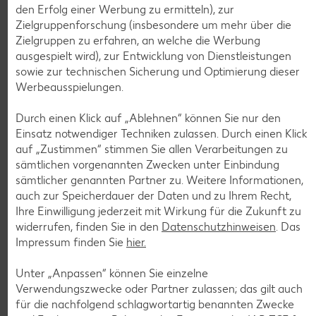
den Erfolg einer Werbung zu ermitteln), zur
Zielgruppenforschung (insbesondere um mehr über die
Zielgruppen zu erfahren, an welche die Werbung
ausgespielt wird), zur Entwicklung von Dienstleistungen
Weitere Angebote anzeigen
sowie zur technischen Sicherung und Optimierung dieser
ROYAL ORANGE
Werbeausspielungen.
Maasdam
je 100 g
Durch einen Klick auf „Ablehnen“ können Sie nur den
-56%
0.69
Einsatz notwendiger Techniken zulassen. Durch einen Klick
1.59
auf „Zustimmen“ stimmen Sie allen Verarbeitungen zu
sämtlichen vorgenannten Zwecken unter Einbindung
sämtlicher genannten Partner zu. Weitere Informationen,
Tiefkühlkost
auch zur Speicherdauer der Daten und zu Ihrem Recht,
Gültig vom 06.08. bis 12.08.
Ihre Einwilligung jederzeit mit Wirkung für die Zukunft zu
widerrufen, finden Sie in den
Datenschutzhinweisen
. Das
Impressum finden Sie
hier.
Unter „Anpassen“ können Sie einzelne
KNÜLLER
Verwendungszwecke oder Partner zulassen; das gilt auch
für die nachfolgend schlagwortartig benannten Zwecke