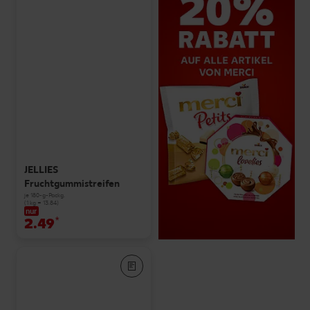
JELLIES
Fruchtgummistreifen
je 180-g-Packg.
(1 kg = 13.84)
nur
2.49
*