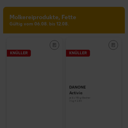
Molkereiprodukte, Fette
Gültig vom 06.08. bis 12.08.
KNÜLLER
KNÜLLER
DANONE
Activia
je 4 x 115-g-Becher
(1 kg = 2.81)