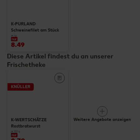
K-PURLAND
Schweinefilet am Stück
je kg
nur
8.49
Diese Artikel findest du an unserer
Frischetheke
KNÜLLER
Weitere Angebote anzeigen
K-WERTSCHÄTZE
Rostbratwurst
je 100 g
nur