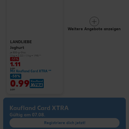
Weitere Angebote anzeigen
LANDLIEBE
Joghurt
je 500-g-Glas
(1 kg = 2.22) / (1 kg = 1.98)**
-53%
1.11
2.39
Mit Kaufland Card XTRA **
-58%
0.99
2.39
Kaufland Card XTRA
Gültig am 07.08.
Registriere dich jetzt!