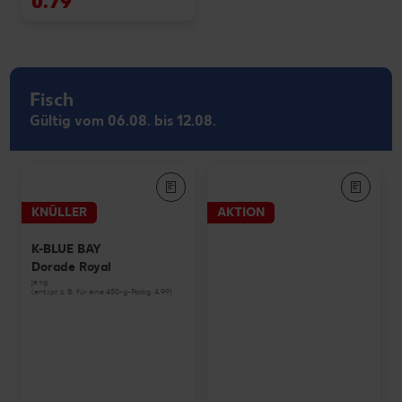
0.79
Fisch
Gültig vom 06.08. bis 12.08.
KNÜLLER
AKTION
K-BLUE BAY
Dorade Royal
je kg
(entspr. z. B. für eine 450-g-Packg. 4.99)