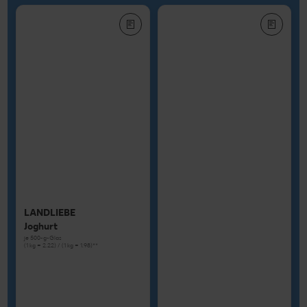
LANDLIEBE
Joghurt
je 500-g-Glas
(1 kg = 2.22) / (1 kg = 1.98)**