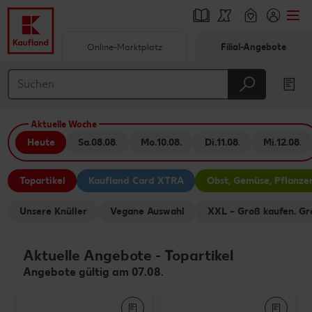
Online-Marktplatz
Filial-Angebote
Springe zu
Hauptinhalt
Aktuelle Woche
Footer
Heute
Sa.
08.08.
Mo.
10.08.
Di.
11.08.
Mi.
12.08.
Schwebender Seitenbereich
Topartikel
Kaufland Card XTRA
Obst, Gemüse, Pflanze
Unsere Knüller
Vegane Auswahl
XXL – Groß kaufen. Gr
Aktuelle Angebote
-
Topartikel
Angebote gültig am 07.08.