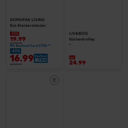
DOMOPAK LIVING
Eck-Kleiderständer
je
LIV&BO®
-33%
19.99
Küchentrolley
UVP 29.99
je
Mit Kaufland Card XTRA **
-43%
16.99
nur
24.99
UVP 29.99