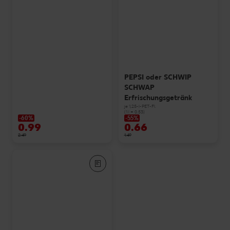
PEPSI oder SCHWIP
SCHWAP
Erfrischungsgetränk
je 1,25-l-PET-Fl.
(1 l = 0.53)
-60%
-55%
0.99
0.66
2.49
1.49