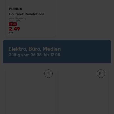
PURINA
Gourmet Revelations
je 4 x 57-g-Packg.
(1 kg = 10.93)
-23%
2.49
3.25
Elektro, Büro, Medien
Gültig vom 06.08. bis 12.08.