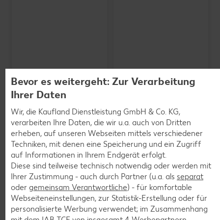
Bevor es weitergeht: Zur Verarbeitung
Ihrer Daten
Wir, die Kaufland Dienstleistung GmbH & Co. KG,
verarbeiten Ihre Daten, die wir u.a. auch von Dritten
erheben, auf unseren Webseiten mittels verschiedener
SCHWARZWALDMILCH
Bioland frische Vollmilch,
Techniken, mit denen eine Speicherung und ein Zugriff
3,8 % Fett
auf Informationen in Ihrem Endgerät erfolgt.
je 1-l-Packg.
Diese sind teilweise technisch notwendig oder werden mit
nur
nur
1.59
1.29
Ihrer Zustimmung - auch durch Partner (u.a. als
separat
oder
gemeinsam Verantwortliche
) - für komfortable
Webseiteneinstellungen, zur Statistik-Erstellung oder für
personalisierte Werbung verwendet; im Zusammenhang
mit dem IAB TCF von insgesamt
4
Werbepartnern.