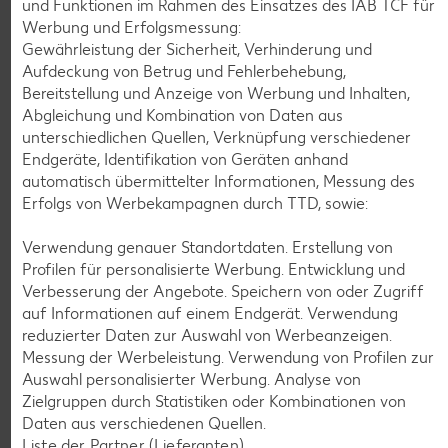
und Funktionen im Rahmen des Einsatzes des IAB TCF für
Werbung und Erfolgsmessung:
Gewährleistung der Sicherheit, Verhinderung und
K-CLASSIC
.
Aufdeckung von Betrug und Fehlerbehebung,
Maxx XXL
je 6 - 12 St. = 398 - 560-ml-Packg.
je 8 St. = 800-ml-Großpackg.
Bereitstellung und Anzeige von Werbung und Inhalten,
(1 l = 5.34 - 7.52)
(1 l = 3.74)
nur
Abgleichung und Kombination von Daten aus
nur
2.99
2.99
unterschiedlichen Quellen, Verknüpfung verschiedener
Endgeräte, Identifikation von Geräten anhand
automatisch übermittelter Informationen, Messung des
Erfolgs von Werbekampagnen durch TTD, sowie:
Verwendung genauer Standortdaten. Erstellung von
Profilen für personalisierte Werbung. Entwicklung und
Verbesserung der Angebote. Speichern von oder Zugriff
auf Informationen auf einem Endgerät. Verwendung
reduzierter Daten zur Auswahl von Werbeanzeigen.
Messung der Werbeleistung. Verwendung von Profilen zur
Auswahl personalisierter Werbung. Analyse von
Weitere Angebote anzeigen
Zielgruppen durch Statistiken oder Kombinationen von
Daten aus verschiedenen Quellen.
Liste der Partner (Lieferanten)