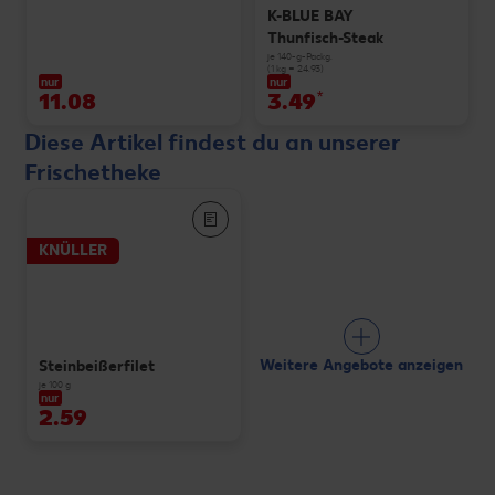
K-BLUE BAY
Thunfisch-Steak
je 140-g-Packg.
(1 kg = 24.93)
nur
nur
11.08
3.49
*
Diese Artikel findest du an unserer
Frischetheke
KNÜLLER
Weitere Angebote anzeigen
Steinbeißerfilet
je 100 g
nur
2.59