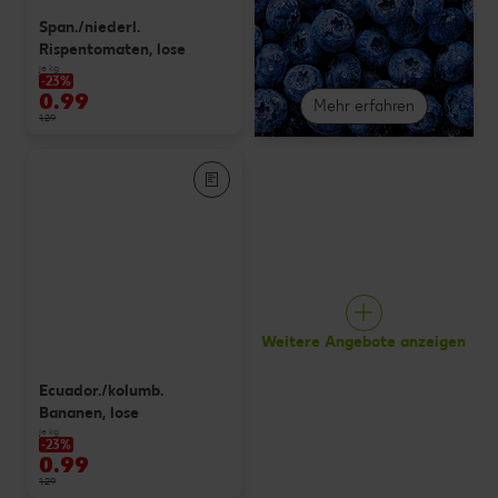
Span./niederl.
Rispentomaten, lose
je kg
-23%
0.99
Mehr erfahren
1.29
Weitere Angebote anzeigen
Ecuador./kolumb.
Bananen, lose
je kg
-23%
0.99
1.29