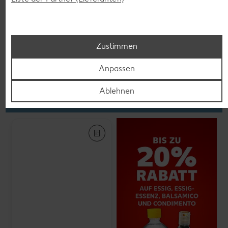
K-PLANT BASED
Veganes Eis
je 500-ml-Becher
(1 l = 5.58)
nur
2.79
Zustimmen
Anpassen
Feinkost, Konserven
Ablehnen
Gültig vom 06.08. bis 12.08.