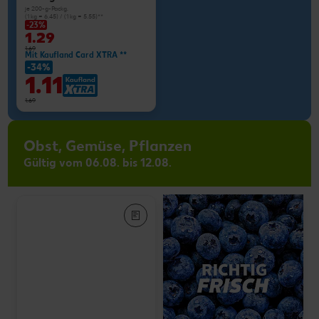
je 200-g-Packg.
(1 kg = 6.45) / (1 kg = 5.55)**
-23%
1.29
1.69
Mit Kaufland Card XTRA **
-34%
1.11
1.69
Obst, Gemüse, Pflanzen
Gültig vom 06.08. bis 12.08.