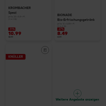
KROMBACHER
Spezi
BIONADE
je Ka. 20 x 0,5-l-Fl.
Bio-Erfrischungsgetränk
(1 l = 1.10)
je Ka. 12 x 0,33-l-Fl.
(1 l = 2.15)
-31%
-27%
10.99
8.49
15.99
11.79
KNÜLLER
Weitere Angebote anzeigen