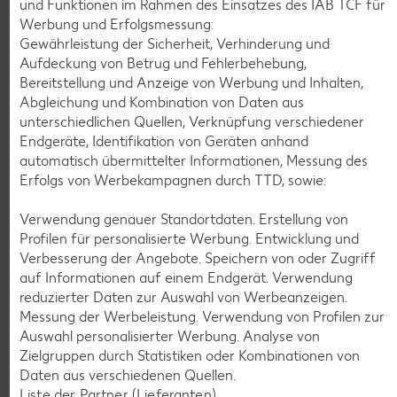
und Funktionen im Rahmen des Einsatzes des IAB TCF für
Werbung und Erfolgsmessung:
Gewährleistung der Sicherheit, Verhinderung und
K-CLASSIC
.
Aufdeckung von Betrug und Fehlerbehebung,
Maxx XXL
je 6 - 12 St. = 398 - 560-ml-Packg.
je 8 St. = 800-ml-Großpackg.
Bereitstellung und Anzeige von Werbung und Inhalten,
(1 l = 5.34 - 7.52)
(1 l = 3.74)
nur
Abgleichung und Kombination von Daten aus
nur
2.99
2.99
unterschiedlichen Quellen, Verknüpfung verschiedener
Endgeräte, Identifikation von Geräten anhand
automatisch übermittelter Informationen, Messung des
Erfolgs von Werbekampagnen durch TTD, sowie:
Verwendung genauer Standortdaten. Erstellung von
Profilen für personalisierte Werbung. Entwicklung und
Verbesserung der Angebote. Speichern von oder Zugriff
auf Informationen auf einem Endgerät. Verwendung
reduzierter Daten zur Auswahl von Werbeanzeigen.
Messung der Werbeleistung. Verwendung von Profilen zur
Auswahl personalisierter Werbung. Analyse von
Weitere Angebote anzeigen
Zielgruppen durch Statistiken oder Kombinationen von
Daten aus verschiedenen Quellen.
Liste der Partner (Lieferanten)