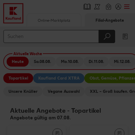
Online-Marktplatz
Filial-Angebote
Springe zu
Hauptinhalt
Aktuelle Woche
Footer
Heute
Sa.
08.08.
Mo.
10.08.
Di.
11.08.
Mi.
12.08.
Schwebender Seitenbereich
Topartikel
Kaufland Card XTRA
Obst, Gemüse, Pflanze
Unsere Knüller
Vegane Auswahl
XXL – Groß kaufen. Gr
Aktuelle Angebote
-
Topartikel
Angebote gültig am 07.08.