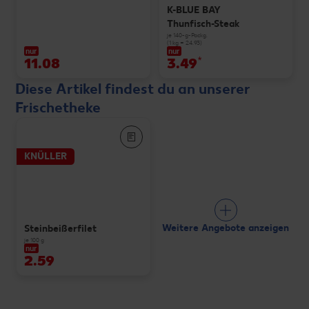
K-BLUE BAY
Thunfisch-Steak
je 140-g-Packg.
(1 kg = 24.93)
nur
nur
11.08
3.49
*
Diese Artikel findest du an unserer
Frischetheke
KNÜLLER
Weitere Angebote anzeigen
Steinbeißerfilet
je 100 g
nur
2.59