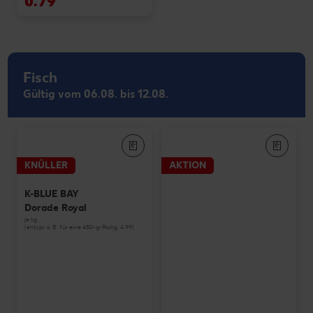
0.79
Fisch
Gültig vom 06.08. bis 12.08.
KNÜLLER
AKTION
K-BLUE BAY
Dorade Royal
je kg
(entspr. z. B. für eine 450-g-Packg. 4.99)