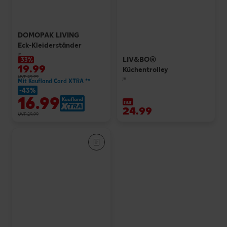
DOMOPAK LIVING
Eck-Kleiderständer
je
LIV&BO®
-33%
19.99
Küchentrolley
UVP 29.99
je
Mit Kaufland Card XTRA **
-43%
16.99
nur
24.99
UVP 29.99