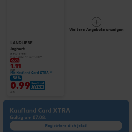
Weitere Angebote anzeigen
LANDLIEBE
Joghurt
je 500-g-Glas
(1 kg = 2.22) / (1 kg = 1.98)**
-53%
1.11
2.39
Mit Kaufland Card XTRA **
-58%
0.99
2.39
Kaufland Card XTRA
Gültig am 07.08.
Registriere dich jetzt!