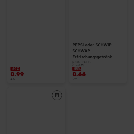
PEPSI oder SCHWIP
SCHWAP
Erfrischungsgetränk
je 1,25-l-PET-Fl.
(1 l = 0.53)
-60%
-55%
0.99
0.66
2.49
1.49