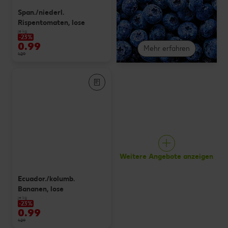
Span./niederl.
Rispentomaten, lose
je kg
-23%
0.99
Mehr erfahren
1.29
Weitere Angebote anzeigen
Ecuador./kolumb.
Bananen, lose
je kg
-23%
0.99
1.29