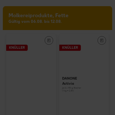
Molkereiprodukte, Fette
Gültig vom 06.08. bis 12.08.
KNÜLLER
KNÜLLER
DANONE
Activia
je 4 x 115-g-Becher
(1 kg = 2.81)