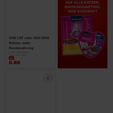
JOSI CAT oder JOSI DOG
Katzen- oder
Hundenahrung
je 400 - 415-g-Dose
(1 kg = 2.12 - 2.20)
nur
0.88