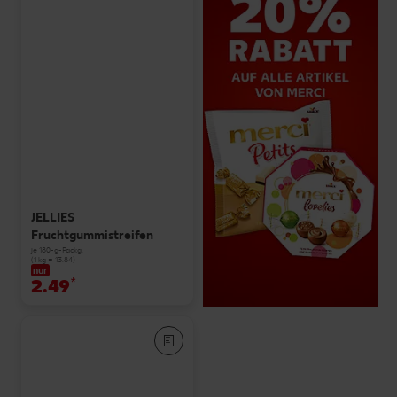
JELLIES
Fruchtgummistreifen
je 180-g-Packg.
(1 kg = 13.84)
nur
2.49
*