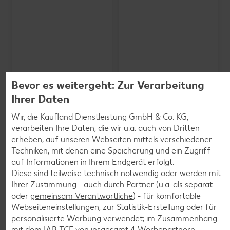
Bevor es weitergeht: Zur Verarbeitung
Ihrer Daten
Wir, die Kaufland Dienstleistung GmbH & Co. KG,
verarbeiten Ihre Daten, die wir u.a. auch von Dritten
erheben, auf unseren Webseiten mittels verschiedener
SCHWARZWALDMILCH
Bioland frische Vollmilch,
Techniken, mit denen eine Speicherung und ein Zugriff
3,8 % Fett
auf Informationen in Ihrem Endgerät erfolgt.
je 1-l-Packg.
Diese sind teilweise technisch notwendig oder werden mit
nur
nur
1.59
1.29
Ihrer Zustimmung - auch durch Partner (u.a. als
separat
oder
gemeinsam Verantwortliche
) - für komfortable
Webseiteneinstellungen, zur Statistik-Erstellung oder für
personalisierte Werbung verwendet; im Zusammenhang
mit dem IAB TCF von insgesamt
4
Werbepartnern.