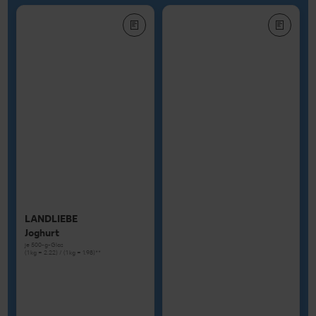
LANDLIEBE
Joghurt
je 500-g-Glas
(1 kg = 2.22) / (1 kg = 1.98)**