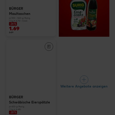
BÜRGER
Maultaschen
je 300 - 360-g-Packg.
(1 kg = 4.70 - 5.64)
-26%
1.69
2.29
Weitere Angebote anzeigen
BÜRGER
Schwäbische Eierspätzle
je 400-g-Packg.
(1 kg = 4.48)
-28%