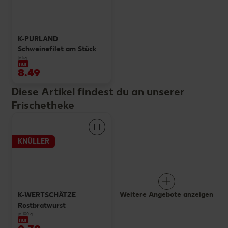
K-PURLAND
Schweinefilet am Stück
je kg
nur
8.49
Diese Artikel findest du an unserer
Frischetheke
KNÜLLER
Weitere Angebote anzeigen
K-WERTSCHÄTZE
Rostbratwurst
je 100 g
nur