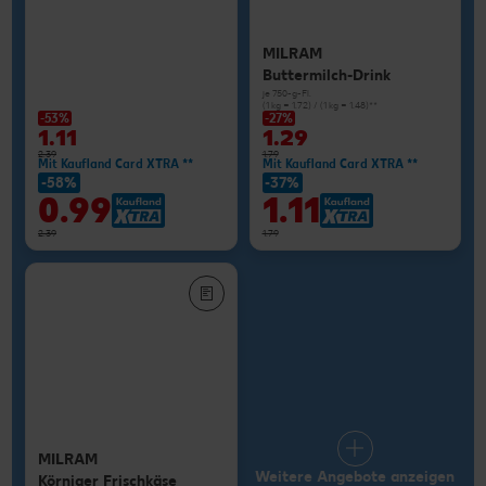
MILRAM
Buttermilch-Drink
je 750-g-Fl.
(1 kg = 1.72) / (1 kg = 1.48)**
-53%
-27%
1.11
1.29
2.39
1.79
Mit Kaufland Card XTRA **
Mit Kaufland Card XTRA **
-58%
-37%
0.99
1.11
2.39
1.79
MILRAM
Weitere Angebote anzeigen
Körniger Frischkäse