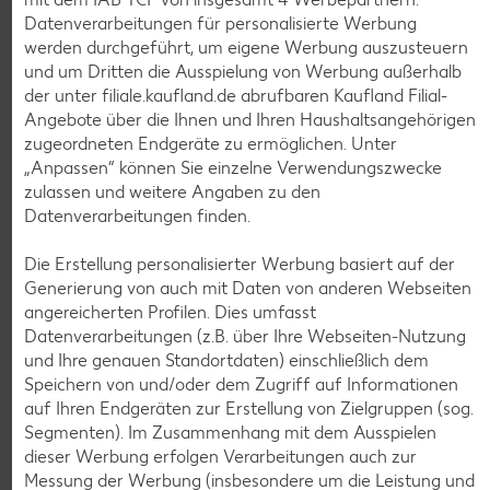
Datenverarbeitungen für personalisierte Werbung
werden durchgeführt, um eigene Werbung auszusteuern
und um Dritten die Ausspielung von Werbung außerhalb
der unter filiale.kaufland.de abrufbaren Kaufland Filial-
Angebote über die Ihnen und Ihren Haushaltsangehörigen
zugeordneten Endgeräte zu ermöglichen. Unter
Weitere Angebote anzeigen
„Anpassen“ können Sie einzelne Verwendungszwecke
zulassen und weitere Angaben zu den
Datenverarbeitungen finden.
K-TAKE IT VEGGIE
Veganer Cocogurt vegan,
versch. Sorten
Die Erstellung personalisierter Werbung basiert auf der
je 400-g-Becher
Generierung von auch mit Daten von anderen Webseiten
(1 kg = 3.23)
nur
angereicherten Profilen. Dies umfasst
1.29
Datenverarbeitungen (z.B. über Ihre Webseiten-Nutzung
und Ihre genauen Standortdaten) einschließlich dem
Diese Artikel findest du an unserer
Speichern von und/oder dem Zugriff auf Informationen
Frischetheke
auf Ihren Endgeräten zur Erstellung von Zielgruppen (sog.
Segmenten). Im Zusammenhang mit dem Ausspielen
dieser Werbung erfolgen Verarbeitungen auch zur
Messung der Werbung (insbesondere um die Leistung und