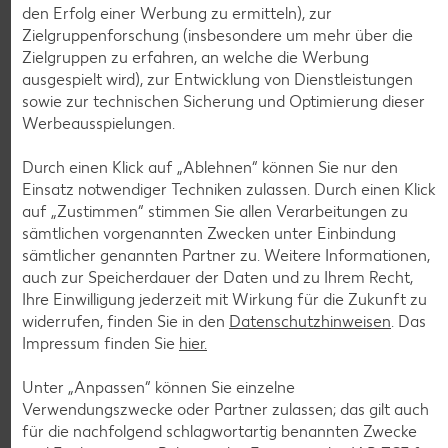
den Erfolg einer Werbung zu ermitteln), zur
Zielgruppenforschung (insbesondere um mehr über die
Zielgruppen zu erfahren, an welche die Werbung
ausgespielt wird), zur Entwicklung von Dienstleistungen
Weitere Angebote anzeigen
sowie zur technischen Sicherung und Optimierung dieser
ROYAL ORANGE
Werbeausspielungen.
Maasdam
je 100 g
Durch einen Klick auf „Ablehnen“ können Sie nur den
-56%
0.69
Einsatz notwendiger Techniken zulassen. Durch einen Klick
1.59
auf „Zustimmen“ stimmen Sie allen Verarbeitungen zu
sämtlichen vorgenannten Zwecken unter Einbindung
sämtlicher genannten Partner zu. Weitere Informationen,
Tiefkühlkost
auch zur Speicherdauer der Daten und zu Ihrem Recht,
Gültig vom 06.08. bis 12.08.
Ihre Einwilligung jederzeit mit Wirkung für die Zukunft zu
widerrufen, finden Sie in den
Datenschutzhinweisen
. Das
Impressum finden Sie
hier.
Unter „Anpassen“ können Sie einzelne
KNÜLLER
Verwendungszwecke oder Partner zulassen; das gilt auch
für die nachfolgend schlagwortartig benannten Zwecke