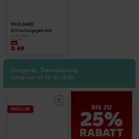
PAULANER
Erfrischungsgetränk
je 0,33-l-Dose
(1 l = 2.10)
nur
0.69
Drogerie, Tiernahrung
Gültig vom 06.08. bis 12.08.
KNÜLLER