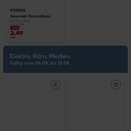
PURINA
Gourmet Revelations
je 4 x 57-g-Packg.
(1 kg = 10.93)
-23%
2.49
3.25
Elektro, Büro, Medien
Gültig vom 06.08. bis 12.08.