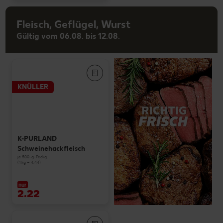
Fleisch, Geflügel, Wurst
Gültig vom 06.08. bis 12.08.
KNÜLLER
K-PURLAND
Schweinehackfleisch
je 500-g-Packg.
(1 kg = 4.44)
nur
2.22