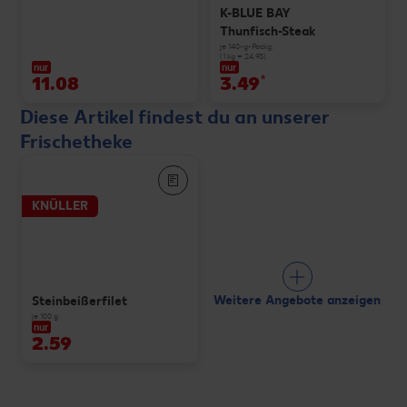
K-BLUE BAY
Thunfisch-Steak
je 140-g-Packg.
(1 kg = 24.93)
nur
nur
11.08
3.49
*
Diese Artikel findest du an unserer
Frischetheke
KNÜLLER
Weitere Angebote anzeigen
Steinbeißerfilet
je 100 g
nur
2.59