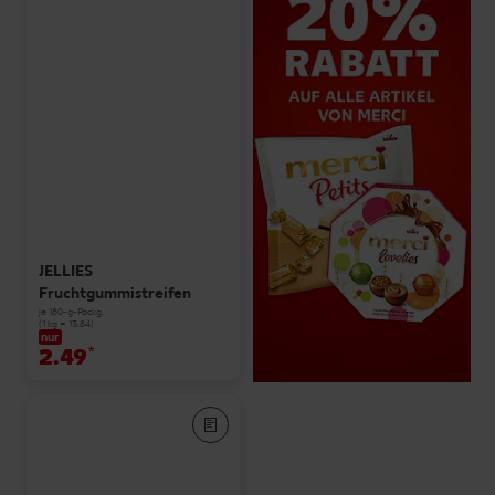
JELLIES
Fruchtgummistreifen
je 180-g-Packg.
(1 kg = 13.84)
nur
2.49
*