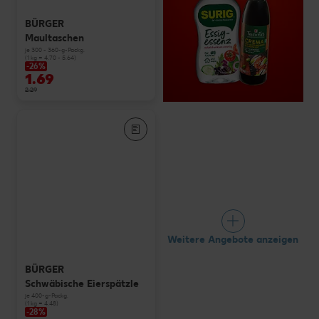
BÜRGER
Maultaschen
je 300 - 360-g-Packg.
(1 kg = 4.70 - 5.64)
-26%
1.69
2.29
Weitere Angebote anzeigen
BÜRGER
Schwäbische Eierspätzle
je 400-g-Packg.
(1 kg = 4.48)
-28%