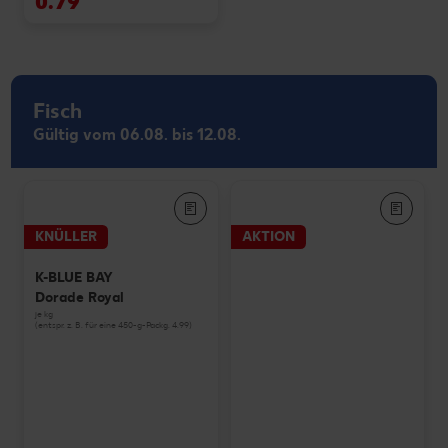
0.79
Fisch
Gültig vom 06.08. bis 12.08.
KNÜLLER
AKTION
K-BLUE BAY
Dorade Royal
je kg
(entspr. z. B. für eine 450-g-Packg. 4.99)