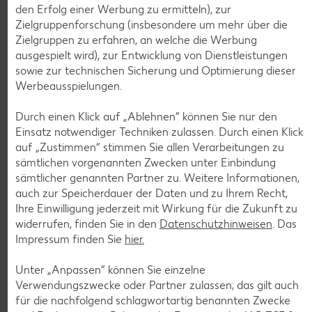
den Erfolg einer Werbung zu ermitteln), zur
Zielgruppenforschung (insbesondere um mehr über die
Zielgruppen zu erfahren, an welche die Werbung
ausgespielt wird), zur Entwicklung von Dienstleistungen
Weitere Angebote anzeigen
sowie zur technischen Sicherung und Optimierung dieser
ROYAL ORANGE
Werbeausspielungen.
Maasdam
je 100 g
Durch einen Klick auf „Ablehnen“ können Sie nur den
-56%
0.69
Einsatz notwendiger Techniken zulassen. Durch einen Klick
1.59
auf „Zustimmen“ stimmen Sie allen Verarbeitungen zu
sämtlichen vorgenannten Zwecken unter Einbindung
sämtlicher genannten Partner zu. Weitere Informationen,
Tiefkühlkost
auch zur Speicherdauer der Daten und zu Ihrem Recht,
Gültig vom 06.08. bis 12.08.
Ihre Einwilligung jederzeit mit Wirkung für die Zukunft zu
widerrufen, finden Sie in den
Datenschutzhinweisen
. Das
Impressum finden Sie
hier.
Unter „Anpassen“ können Sie einzelne
KNÜLLER
Verwendungszwecke oder Partner zulassen; das gilt auch
für die nachfolgend schlagwortartig benannten Zwecke