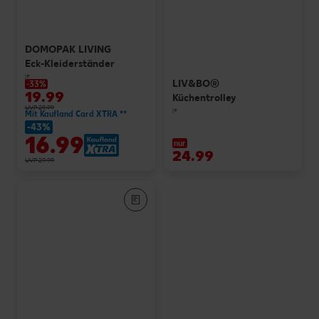
DOMOPAK LIVING
Eck-Kleiderständer
je
LIV&BO®
-33%
19.99
Küchentrolley
UVP 29.99
je
Mit Kaufland Card XTRA **
-43%
16.99
nur
24.99
UVP 29.99