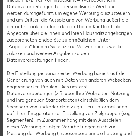
Datenverarbeitungen für personalisierte Werbung
werden durchgeführt, um eigene Werbung auszusteuern
und um Dritten die Ausspielung von Werbung außerhalb
der unter filiale.kaufland.de abrufbaren Kaufland Filial-
Angebote über die Ihnen und Ihren Haushaltsangehörigen
zugeordneten Endgeräte zu ermöglichen. Unter
Weitere Angebote anzeigen
„Anpassen“ können Sie einzelne Verwendungszwecke
zulassen und weitere Angaben zu den
Datenverarbeitungen finden.
K-TAKE IT VEGGIE
Veganer Cocogurt vegan,
versch. Sorten
Die Erstellung personalisierter Werbung basiert auf der
je 400-g-Becher
Generierung von auch mit Daten von anderen Webseiten
(1 kg = 3.23)
nur
angereicherten Profilen. Dies umfasst
1.29
Datenverarbeitungen (z.B. über Ihre Webseiten-Nutzung
und Ihre genauen Standortdaten) einschließlich dem
Diese Artikel findest du an unserer
Speichern von und/oder dem Zugriff auf Informationen
Frischetheke
auf Ihren Endgeräten zur Erstellung von Zielgruppen (sog.
Segmenten). Im Zusammenhang mit dem Ausspielen
dieser Werbung erfolgen Verarbeitungen auch zur
Messung der Werbung (insbesondere um die Leistung und