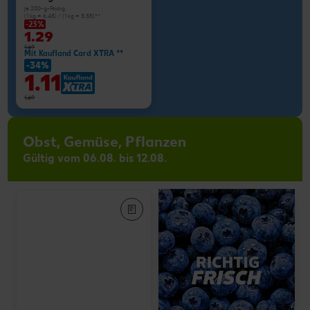
je 200-g-Packg.
(1 kg = 6.45) / (1 kg = 5.55)**
-23%
1.29
1.69
Mit Kaufland Card XTRA **
-34%
1.11
1.69
Obst, Gemüse, Pflanzen
Gültig vom 06.08. bis 12.08.