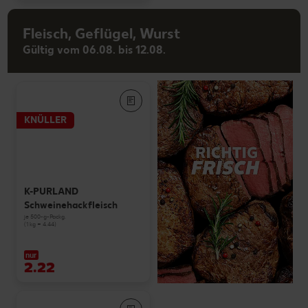
Fleisch, Geflügel, Wurst
Gültig vom 06.08. bis 12.08.
KNÜLLER
K-PURLAND
Schweinehackfleisch
je 500-g-Packg.
(1 kg = 4.44)
nur
2.22