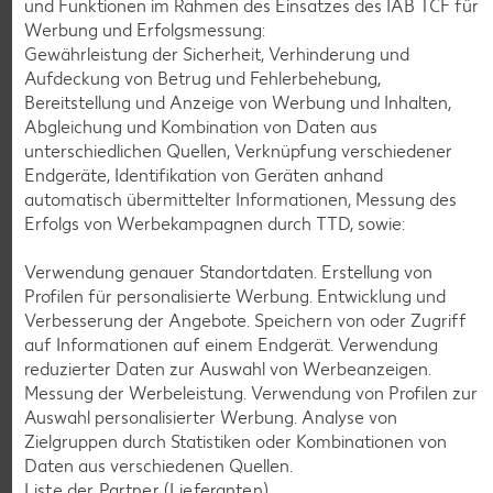
und Funktionen im Rahmen des Einsatzes des IAB TCF für
Werbung und Erfolgsmessung:
Gewährleistung der Sicherheit, Verhinderung und
K-CLASSIC
.
Aufdeckung von Betrug und Fehlerbehebung,
Maxx XXL
je 6 - 12 St. = 398 - 560-ml-Packg.
je 8 St. = 800-ml-Großpackg.
Bereitstellung und Anzeige von Werbung und Inhalten,
(1 l = 5.34 - 7.52)
(1 l = 3.74)
nur
Abgleichung und Kombination von Daten aus
nur
2.99
2.99
unterschiedlichen Quellen, Verknüpfung verschiedener
Endgeräte, Identifikation von Geräten anhand
automatisch übermittelter Informationen, Messung des
Erfolgs von Werbekampagnen durch TTD, sowie:
Verwendung genauer Standortdaten. Erstellung von
Profilen für personalisierte Werbung. Entwicklung und
Verbesserung der Angebote. Speichern von oder Zugriff
auf Informationen auf einem Endgerät. Verwendung
reduzierter Daten zur Auswahl von Werbeanzeigen.
Messung der Werbeleistung. Verwendung von Profilen zur
Auswahl personalisierter Werbung. Analyse von
Weitere Angebote anzeigen
Zielgruppen durch Statistiken oder Kombinationen von
Daten aus verschiedenen Quellen.
Liste der Partner (Lieferanten)