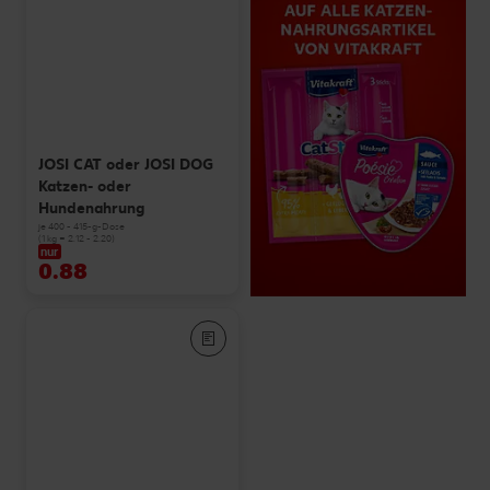
JOSI CAT oder JOSI DOG
Katzen- oder
Hundenahrung
je 400 - 415-g-Dose
(1 kg = 2.12 - 2.20)
nur
0.88