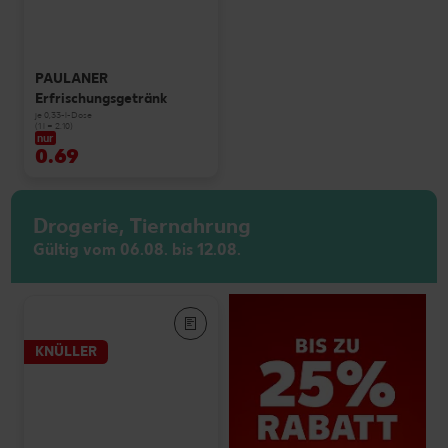
PAULANER
Erfrischungsgetränk
je 0,33-l-Dose
(1 l = 2.10)
nur
0.69
Drogerie, Tiernahrung
Gültig vom 06.08. bis 12.08.
KNÜLLER