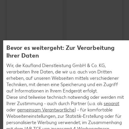
Bevor es weitergeht: Zur Verarbeitung
Ihrer Daten
Wir, die Kaufland Dienstleistung GmbH & Co. KG,
verarbeiten Ihre Daten, die wir u.a. auch von Dritten
erheben, auf unseren Webseiten mittels verschiedener
SCHWARZWALDMILCH
Bioland frische Vollmilch,
Techniken, mit denen eine Speicherung und ein Zugriff
3,8 % Fett
auf Informationen in Ihrem Endgerät erfolgt.
je 1-l-Packg.
Diese sind teilweise technisch notwendig oder werden mit
nur
nur
1.59
1.29
Ihrer Zustimmung - auch durch Partner (u.a. als
separat
oder
gemeinsam Verantwortliche
) - für komfortable
Webseiteneinstellungen, zur Statistik-Erstellung oder für
personalisierte Werbung verwendet; im Zusammenhang
mit dem IAB TCF von insgesamt
4
Werbepartnern.