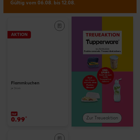
Gültig vom 06.08. bis 12.08.
AKTION
Flammkuchen
je Stück
nur
0.99
*
Zur Treueaktion