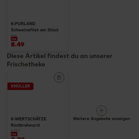
K-PURLAND
Schweinefilet am Stück
je kg
nur
8.49
Diese Artikel findest du an unserer
Frischetheke
KNÜLLER
Weitere Angebote anzeigen
K-WERTSCHÄTZE
Rostbratwurst
je 100 g
nur