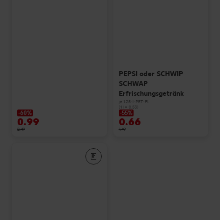
PEPSI oder SCHWIP
SCHWAP
Erfrischungsgetränk
je 1,25-l-PET-Fl.
(1 l = 0.53)
-60%
-55%
0.99
0.66
2.49
1.49