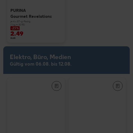
PURINA
Gourmet Revelations
je 4 x 57-g-Packg.
(1 kg = 10.93)
-23%
2.49
3.25
Elektro, Büro, Medien
Gültig vom 06.08. bis 12.08.