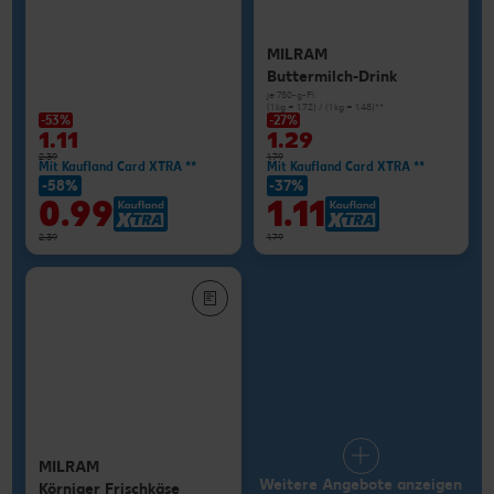
MILRAM
Buttermilch-Drink
je 750-g-Fl.
(1 kg = 1.72) / (1 kg = 1.48)**
-53%
-27%
1.11
1.29
2.39
1.79
Mit Kaufland Card XTRA **
Mit Kaufland Card XTRA **
-58%
-37%
0.99
1.11
2.39
1.79
MILRAM
Weitere Angebote anzeigen
Körniger Frischkäse