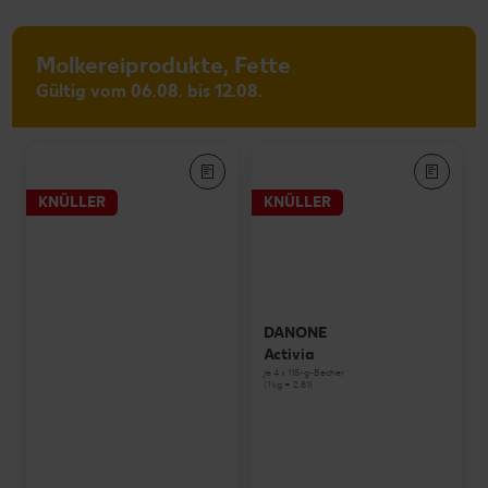
Molkereiprodukte, Fette
Gültig vom 06.08. bis 12.08.
KNÜLLER
KNÜLLER
DANONE
Activia
je 4 x 115-g-Becher
(1 kg = 2.81)