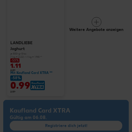
Weitere Angebote anzeigen
LANDLIEBE
Joghurt
je 500-g-Glas
(1 kg = 2.22) / (1 kg = 1.98)**
-53%
1.11
2.39
Mit Kaufland Card XTRA **
-58%
0.99
2.39
Kaufland Card XTRA
Gültig am 06.08.
Registriere dich jetzt!