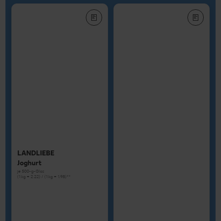
LANDLIEBE
Joghurt
je 500-g-Glas
(1 kg = 2.22) / (1 kg = 1.98)**