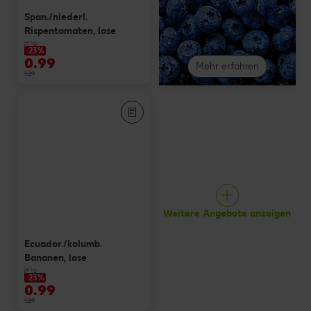
Span./niederl.
Rispentomaten, lose
je kg
-23%
0.99
Mehr erfahren
1.29
Weitere Angebote anzeigen
Ecuador./kolumb.
Bananen, lose
je kg
-23%
0.99
1.29