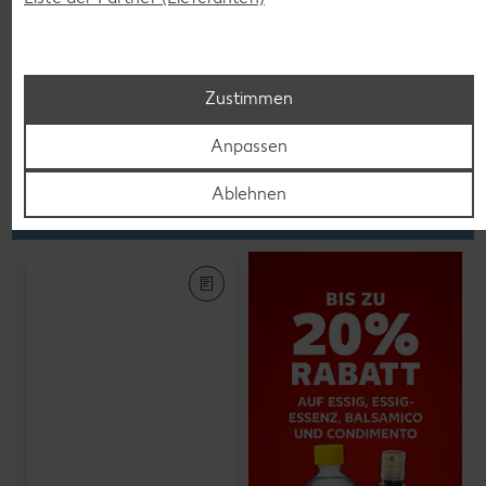
K-PLANT BASED
Veganes Eis
je 500-ml-Becher
(1 l = 5.58)
nur
2.79
Zustimmen
Anpassen
Feinkost, Konserven
Ablehnen
Gültig vom 06.08. bis 12.08.