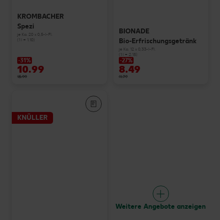
KROMBACHER
Spezi
BIONADE
je Ka. 20 x 0,5-l-Fl.
Bio-Erfrischungsgetränk
(1 l = 1.10)
je Ka. 12 x 0,33-l-Fl.
(1 l = 2.15)
-31%
-27%
10.99
8.49
15.99
11.79
KNÜLLER
Weitere Angebote anzeigen