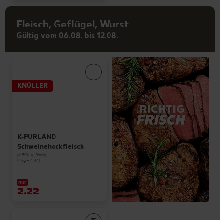
Fleisch, Geflügel, Wurst
Gültig vom 06.08. bis 12.08.
KNÜLLER
K-PURLAND
Schweinehackfleisch
je 500-g-Packg.
(1 kg = 4.44)
nur
2.22