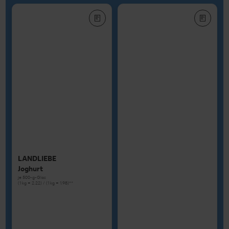
LANDLIEBE
Joghurt
je 500-g-Glas
(1 kg = 2.22) / (1 kg = 1.98)**