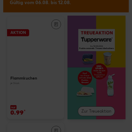
Gültig vom 06.08. bis 12.08.
AKTION
Flammkuchen
je Stück
nur
0.99
*
Zur Treueaktion