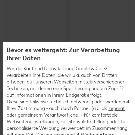
Bevor es weitergeht: Zur Verarbeitung
Ihrer Daten
Wir, die Kaufland Dienstleistung GmbH & Co. KG,
verarbeiten Ihre Daten, die wir u.a. auch von Dritten
erheben, auf unseren Webseiten mittels verschiedener
SCHWARZWALDMILCH
Bioland frische Vollmilch,
Techniken, mit denen eine Speicherung und ein Zugriff
3,8 % Fett
auf Informationen in Ihrem Endgerät erfolgt.
je 1-l-Packg.
Diese sind teilweise technisch notwendig oder werden mit
nur
nur
1.59
1.29
Ihrer Zustimmung - auch durch Partner (u.a. als
separat
oder
gemeinsam Verantwortliche
) - für komfortable
Webseiteneinstellungen, zur Statistik-Erstellung oder für
personalisierte Werbung verwendet; im Zusammenhang
mit dem IAB TCF von insgesamt
4
Werbepartnern.