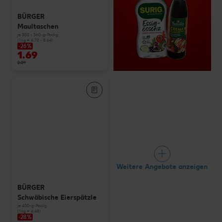
BÜRGER
Maultaschen
je 300 - 360-g-Packg.
(1 kg = 4.70 - 5.64)
-26%
1.69
2.29
Weitere Angebote anzeigen
BÜRGER
Schwäbische Eierspätzle
je 400-g-Packg.
(1 kg = 4.48)
-28%