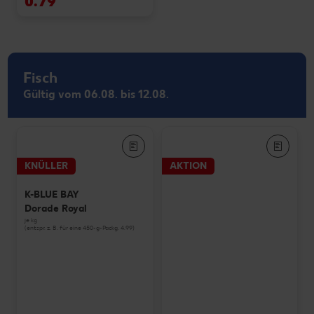
0.79
Fisch
Gültig vom 06.08. bis 12.08.
KNÜLLER
AKTION
K-BLUE BAY
Dorade Royal
je kg
(entspr. z. B. für eine 450-g-Packg. 4.99)