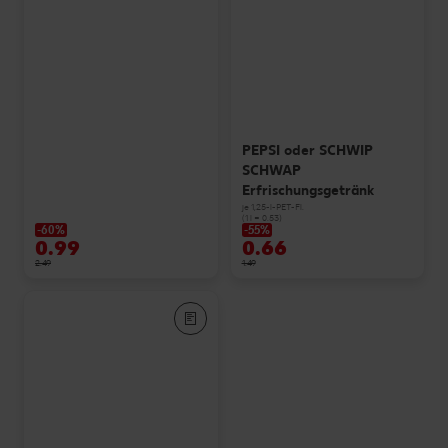
PEPSI oder SCHWIP
SCHWAP
Erfrischungsgetränk
je 1,25-l-PET-Fl.
(1 l = 0.53)
-60%
-55%
0.99
0.66
2.49
1.49