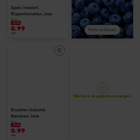
Span./niederl.
Rispentomaten, lose
je kg
-23%
0.99
Mehr erfahren
1.29
Weitere Angebote anzeigen
Ecuador./kolumb.
Bananen, lose
je kg
-23%
0.99
1.29