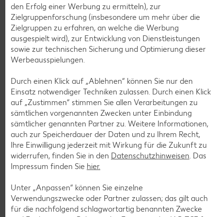
den Erfolg einer Werbung zu ermitteln), zur
Zielgruppenforschung (insbesondere um mehr über die
Zielgruppen zu erfahren, an welche die Werbung
ausgespielt wird), zur Entwicklung von Dienstleistungen
Weitere Angebote anzeigen
sowie zur technischen Sicherung und Optimierung dieser
ROYAL ORANGE
Werbeausspielungen.
Maasdam
je 100 g
Durch einen Klick auf „Ablehnen“ können Sie nur den
-56%
0.69
Einsatz notwendiger Techniken zulassen. Durch einen Klick
1.59
auf „Zustimmen“ stimmen Sie allen Verarbeitungen zu
sämtlichen vorgenannten Zwecken unter Einbindung
sämtlicher genannten Partner zu. Weitere Informationen,
Tiefkühlkost
auch zur Speicherdauer der Daten und zu Ihrem Recht,
Gültig vom 06.08. bis 12.08.
Ihre Einwilligung jederzeit mit Wirkung für die Zukunft zu
widerrufen, finden Sie in den
Datenschutzhinweisen
. Das
Impressum finden Sie
hier.
Unter „Anpassen“ können Sie einzelne
KNÜLLER
Verwendungszwecke oder Partner zulassen; das gilt auch
für die nachfolgend schlagwortartig benannten Zwecke