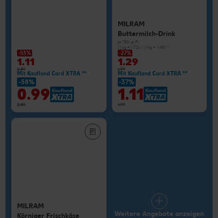
MILRAM
Buttermilch-Drink
je 750-g-Fl.
(1 kg = 1.72) / (1 kg = 1.48)**
-53%
-27%
1.11
1.29
2.39
1.79
Mit Kaufland Card XTRA **
Mit Kaufland Card XTRA **
-58%
-37%
0.99
1.11
2.39
1.79
MILRAM
Weitere Angebote anzeigen
Körniger Frischkäse