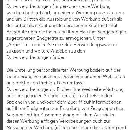
Datenverarbeitungen für personalisierte Werbung
werden durchgeführt, um eigene Werbung auszusteuern
und um Dritten die Ausspielung von Werbung außerhalb
der unter filiale.kaufland.de abrufbaren Kaufland Filial-
Angebote über die Ihnen und Ihren Haushaltsangehörigen
zugeordneten Endgeräte zu ermöglichen. Unter
Weitere Angebote anzeigen
„Anpassen“ können Sie einzelne Verwendungszwecke
zulassen und weitere Angaben zu den
Datenverarbeitungen finden.
K-TAKE IT VEGGIE
Veganer Cocogurt vegan,
versch. Sorten
Die Erstellung personalisierter Werbung basiert auf der
je 400-g-Becher
Generierung von auch mit Daten von anderen Webseiten
(1 kg = 3.23)
nur
angereicherten Profilen. Dies umfasst
1.29
Datenverarbeitungen (z.B. über Ihre Webseiten-Nutzung
und Ihre genauen Standortdaten) einschließlich dem
Diese Artikel findest du an unserer
Speichern von und/oder dem Zugriff auf Informationen
Frischetheke
auf Ihren Endgeräten zur Erstellung von Zielgruppen (sog.
Segmenten). Im Zusammenhang mit dem Ausspielen
dieser Werbung erfolgen Verarbeitungen auch zur
Messung der Werbung (insbesondere um die Leistung und