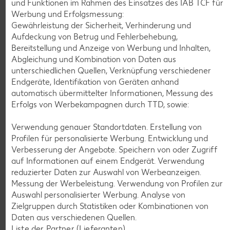
und Funktionen im Rahmen des Einsatzes des IAB TCF für
Werbung und Erfolgsmessung:
Gewährleistung der Sicherheit, Verhinderung und
K-CLASSIC
.
Aufdeckung von Betrug und Fehlerbehebung,
Maxx XXL
je 6 - 12 St. = 398 - 560-ml-Packg.
je 8 St. = 800-ml-Großpackg.
Bereitstellung und Anzeige von Werbung und Inhalten,
(1 l = 5.34 - 7.52)
(1 l = 3.74)
nur
Abgleichung und Kombination von Daten aus
nur
2.99
2.99
unterschiedlichen Quellen, Verknüpfung verschiedener
Endgeräte, Identifikation von Geräten anhand
automatisch übermittelter Informationen, Messung des
Erfolgs von Werbekampagnen durch TTD, sowie:
Verwendung genauer Standortdaten. Erstellung von
Profilen für personalisierte Werbung. Entwicklung und
Verbesserung der Angebote. Speichern von oder Zugriff
auf Informationen auf einem Endgerät. Verwendung
reduzierter Daten zur Auswahl von Werbeanzeigen.
Messung der Werbeleistung. Verwendung von Profilen zur
Auswahl personalisierter Werbung. Analyse von
Weitere Angebote anzeigen
Zielgruppen durch Statistiken oder Kombinationen von
Daten aus verschiedenen Quellen.
Liste der Partner (Lieferanten)