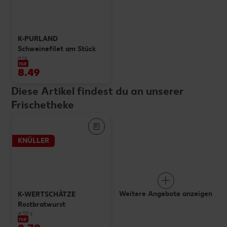
K-PURLAND
Schweinefilet am Stück
je kg
nur
8.49
Diese Artikel findest du an unserer
Frischetheke
KNÜLLER
Weitere Angebote anzeigen
K-WERTSCHÄTZE
Rostbratwurst
je 100 g
nur