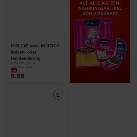
JOSI CAT oder JOSI DOG
Katzen- oder
Hundenahrung
je 400 - 415-g-Dose
(1 kg = 2.12 - 2.20)
nur
0.88