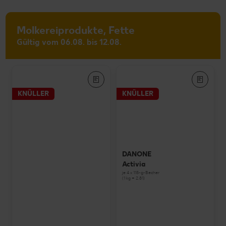
Molkereiprodukte, Fette
Gültig vom 06.08. bis 12.08.
KNÜLLER
KNÜLLER
DANONE
Activia
je 4 x 115-g-Becher
(1 kg = 2.81)