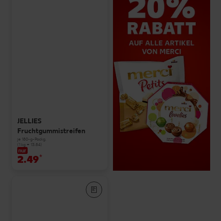
JELLIES
Fruchtgummistreifen
je 180-g-Packg.
(1 kg = 13.84)
nur
2.49
*