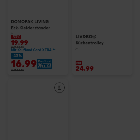
DOMOPAK LIVING
Eck-Kleiderständer
je
LIV&BO®
-33%
19.99
Küchentrolley
UVP 29.99
je
Mit Kaufland Card XTRA **
-43%
16.99
nur
24.99
UVP 29.99