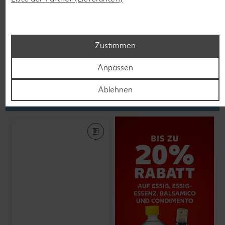
K-PLANT BASED
Veganes Eis
je 500-ml-Becher
(1 l = 5.58)
nur
2.79
Zustimmen
Anpassen
Feinkost, Konserven
Ablehnen
Gültig vom 06.08. bis 12.08.