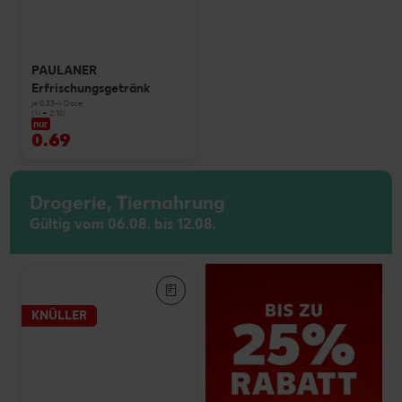
PAULANER
Erfrischungsgetränk
je 0,33-l-Dose
(1 l = 2.10)
nur
0.69
Drogerie, Tiernahrung
Gültig vom 06.08. bis 12.08.
KNÜLLER