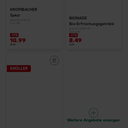
KROMBACHER
Spezi
BIONADE
je Ka. 20 x 0,5-l-Fl.
Bio-Erfrischungsgetränk
(1 l = 1.10)
je Ka. 12 x 0,33-l-Fl.
(1 l = 2.15)
-31%
-27%
10.99
8.49
15.99
11.79
KNÜLLER
Weitere Angebote anzeigen