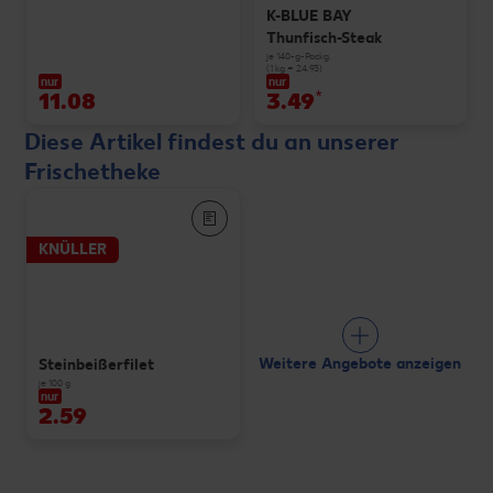
K-BLUE BAY
Thunfisch-Steak
je 140-g-Packg.
(1 kg = 24.93)
nur
nur
11.08
3.49
*
Diese Artikel findest du an unserer
Frischetheke
KNÜLLER
Weitere Angebote anzeigen
Steinbeißerfilet
je 100 g
nur
2.59