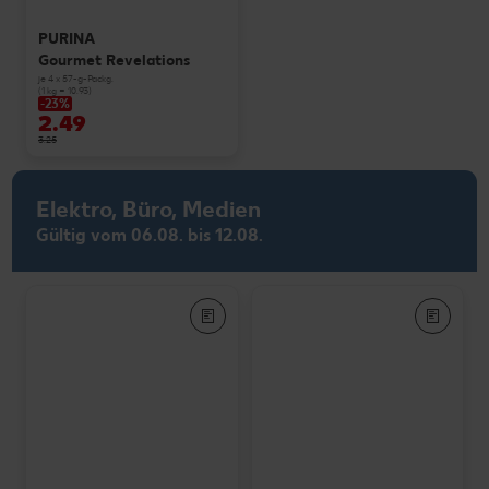
PURINA
Gourmet Revelations
je 4 x 57-g-Packg.
(1 kg = 10.93)
-23%
2.49
3.25
Elektro, Büro, Medien
Gültig vom 06.08. bis 12.08.