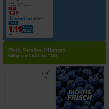
je 200-g-Packg.
(1 kg = 6.45) / (1 kg = 5.55)**
-23%
1.29
1.69
Mit Kaufland Card XTRA **
-34%
1.11
1.69
Obst, Gemüse, Pflanzen
Gültig vom 06.08. bis 12.08.