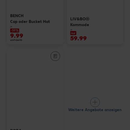
BENCH
LIV&BO®
Cap oder Bucket Hat
Kommode
je
je
-59%
nur
9.99
59.99
UVP 24.90
Weitere Angebote anzeigen