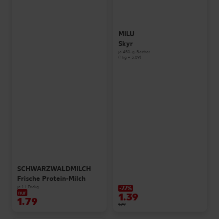
MILU
Skyr
je 450-g-Becher
(1 kg = 3.09)
SCHWARZWALDMILCH
Frische Protein-Milch
je 1-l-Packg.
-22%
nur
1.39
1.79
1.79