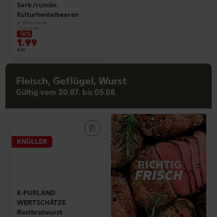
Serb./rumän.
Kulturheidelbeeren
je 300-g-Schale
(1 kg = 6.64)
-50%
1.99
3.99
Fleisch, Geflügel, Wurst
Gültig vom 30.07. bis 05.08.
KNÜLLER
K-PURLAND
WERTSCHÄTZE
Rostbratwurst