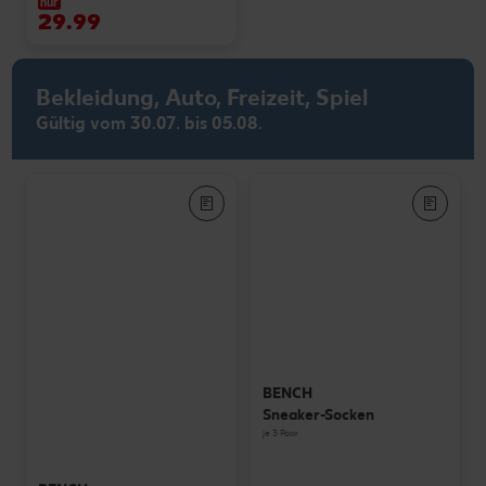
nur
29.99
Bekleidung, Auto, Freizeit, Spiel
Gültig vom 30.07. bis 05.08.
BENCH
Sneaker-Socken
je 3 Paar