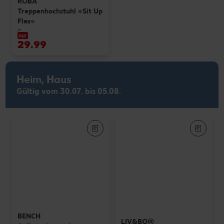
ROBA
Treppenhochstuhl »Sit Up
Flex«
je
nur
29.99
Heim, Haus
Gültig vom 30.07. bis 05.08.
BENCH
LIV&BO®