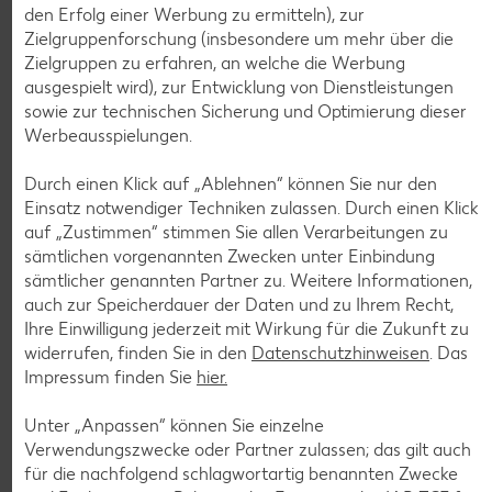
den Erfolg einer Werbung zu ermitteln), zur
Zielgruppenforschung (insbesondere um mehr über die
Zielgruppen zu erfahren, an welche die Werbung
TANTE FANNY
ausgespielt wird), zur Entwicklung von Dienstleistungen
Frischer
sowie zur technischen Sicherung und Optimierung dieser
Flammkuchenteig
Werbeausspielungen.
je 260-g-Rolle
(1 kg = 5.35)
-22%
Weitere Angebote anzeigen
1.39
Durch einen Klick auf „Ablehnen“ können Sie nur den
1.79
Einsatz notwendiger Techniken zulassen. Durch einen Klick
auf „Zustimmen“ stimmen Sie allen Verarbeitungen zu
sämtlichen vorgenannten Zwecken unter Einbindung
sämtlicher genannten Partner zu. Weitere Informationen,
auch zur Speicherdauer der Daten und zu Ihrem Recht,
Diese Artikel findest du an unserer
Ihre Einwilligung jederzeit mit Wirkung für die Zukunft zu
widerrufen, finden Sie in den
Datenschutzhinweisen
. Das
Frischetheke
Impressum finden Sie
hier.
Unter „Anpassen“ können Sie einzelne
KNÜLLER
Verwendungszwecke oder Partner zulassen; das gilt auch
für die nachfolgend schlagwortartig benannten Zwecke