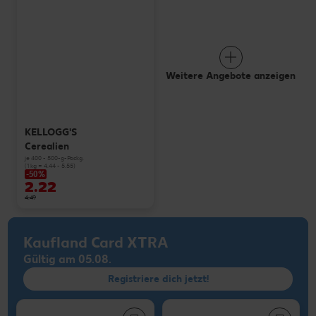
Weitere Angebote anzeigen
KELLOGG'S
Cerealien
je 400 - 500-g-Packg.
(1 kg = 4.44 - 5.55)
-50%
2.22
4.49
Kaufland Card XTRA
Gültig am 05.08.
Registriere dich jetzt!