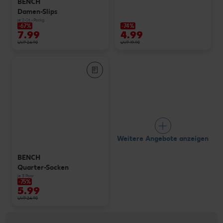
BENCH
Damen-Slips
je 2-St.-Packg.
-67%
-74%
7.99
4.99
UVP 24.90
UVP 19.90
Weitere Angebote anzeigen
BENCH
Quarter-Socken
je 3 Paar
-75%
5.99
UVP 24.90