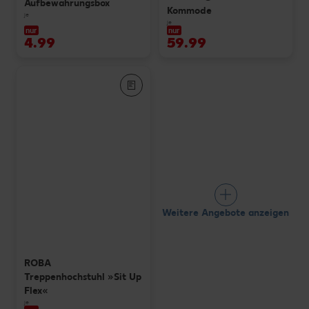
Aufbewahrungsbox
Kommode
je
je
nur
nur
4.99
59.99
Weitere Angebote anzeigen
ROBA
Treppenhochstuhl »Sit Up
Flex«
je