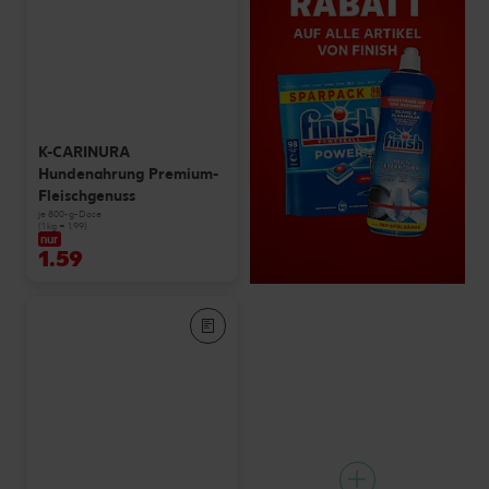
K-CARINURA
Hundenahrung Premium-
Fleischgenuss
je 800-g-Dose
(1 kg = 1.99)
nur
1.59