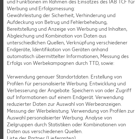
und Funktionen im Rahmen des Einsatzes des IAB TCF für
Werbung und Erfolgsmessung:
Gewährleistung der Sicherheit, Verhinderung und
Weitere Angebote anzeigen
Aufdeckung von Betrug und Fehlerbehebung,
Oliven-Mix
Bereitstellung und Anzeige von Werbung und Inhalten,
je 100 g
Abgleichung und Kombination von Daten aus
nur
0.99
unterschiedlichen Quellen, Verknüpfung verschiedener
Endgeräte, Identifikation von Geräten anhand
automatisch übermittelter Informationen, Messung des
Erfolgs von Werbekampagnen durch TTD, sowie:
Grundnahrungsmittel
Verwendung genauer Standortdaten. Erstellung von
Gültig vom 30.07. bis 05.08.
Profilen für personalisierte Werbung. Entwicklung und
Verbesserung der Angebote. Speichern von oder Zugriff
auf Informationen auf einem Endgerät. Verwendung
reduzierter Daten zur Auswahl von Werbeanzeigen.
AKTION
Messung der Werbeleistung. Verwendung von Profilen zur
Auswahl personalisierter Werbung. Analyse von
Zielgruppen durch Statistiken oder Kombinationen von
Daten aus verschiedenen Quellen.
Liste der Partner (Lieferanten)