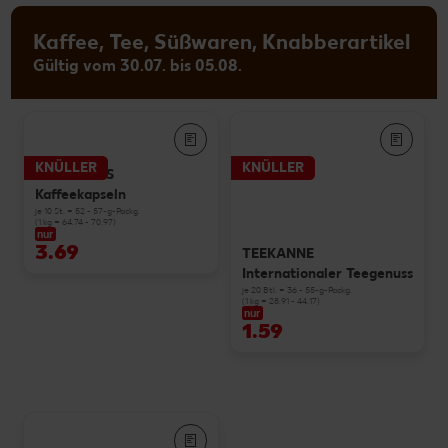
Kaffee, Tee, Süßwaren, Knabberartikel
Gültig vom 30.07. bis 05.08.
KNÜLLER
KNÜLLER
STARBUCKS
Kaffeekapseln
je 10 St. = 52 - 57-g-Packg.
(1 kg = 64.74 - 70.97)
nur
3.69
TEEKANNE
Internationaler Teegenuss
je 20 Btl. = 36 - 55-g-Packg.
(1 kg = 28.91 - 44.17)
nur
1.59