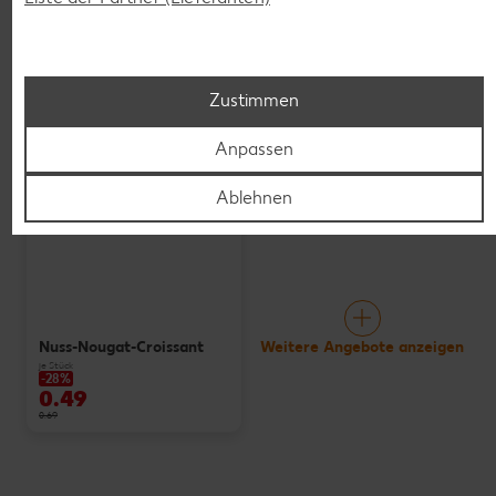
Pizza Margherita
Speck-Käse-Twister
je Stück
-30%
je Stück
0.69
nur
0.69
*
0.99
Zustimmen
Anpassen
Ablehnen
Nuss-Nougat-Croissant
Weitere Angebote anzeigen
je Stück
-28%
0.49
0.69