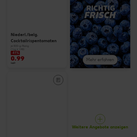
Niederl./belg.
Cocktailrispentomaten
je 500-g-Packg.
(1 kg = 1.98)
-41%
0.99
Mehr erfahren
1.69
Weitere Angebote anzeigen