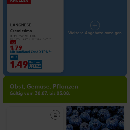
KNÜLLER
LANGNESE
Cremissimo
Weitere Angebote anzeigen
je 750 - 900-ml-Packg.
(1 l = 1.99 - 2.39) / (1 l = 1.66 - 1.99)**
nur
1.79
Mit Kaufland Card XTRA **
nur
1.49
Obst, Gemüse, Pflanzen
Gültig vom 30.07. bis 05.08.