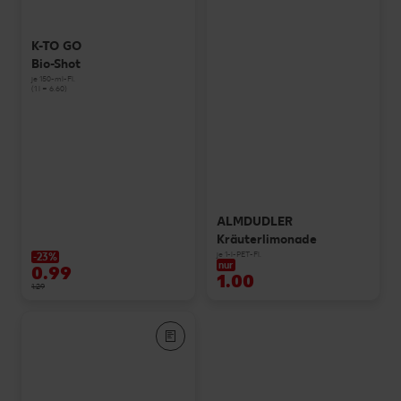
K-TO GO
Bio-Shot
je 150-ml-Fl.
(1 l = 6.60)
ALMDUDLER
Kräuterlimonade
je 1-l-PET-Fl.
-23%
nur
0.99
1.00
1.29