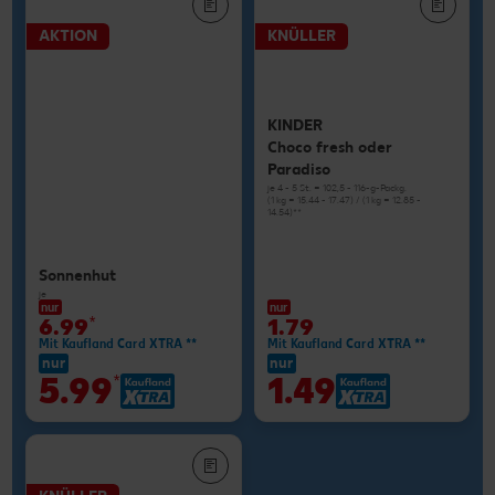
AKTION
KNÜLLER
KINDER
Choco fresh oder
Paradiso
je 4 - 5 St. = 102,5 - 116-g-Packg.
(1 kg = 15.44 - 17.47) / (1 kg = 12.85 -
14.54)**
Sonnenhut
je
nur
nur
6.99
*
1.79
Mit Kaufland Card XTRA **
Mit Kaufland Card XTRA **
nur
nur
5.99
1.49
*