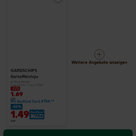
Weitere Angebote anzeigen
GARDSCHIPS
Kartoffelchips
je 150-g-Beutel
(1 kg = 11.27) / (1 kg = 9.94)**
-32%
1.69
2.49
Mit Kaufland Card XTRA **
-40%
1.49
2.49