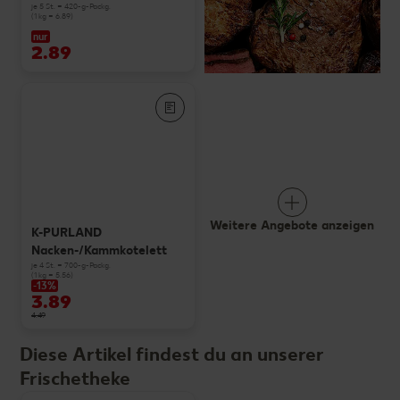
je 5 St. = 420-g-Packg.
(1 kg = 6.89)
nur
2.89
Weitere Angebote anzeigen
K-PURLAND
Nacken-/Kammkotelett
je 4 St. = 700-g-Packg.
(1 kg = 5.56)
-13%
3.89
4.49
Diese Artikel findest du an unserer
Frischetheke