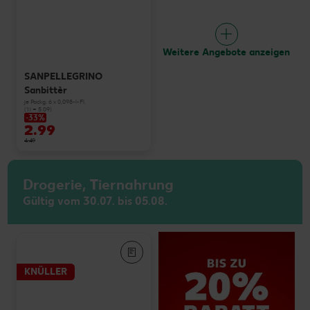
Weitere Angebote anzeigen
SANPELLEGRINO
Sanbittèr
je Packg. 6 x 0,098-l-Fl.
(1 l = 5.09)
-33%
2.99
4.49
Drogerie, Tiernahrung
Gültig vom 30.07. bis 05.08.
KNÜLLER