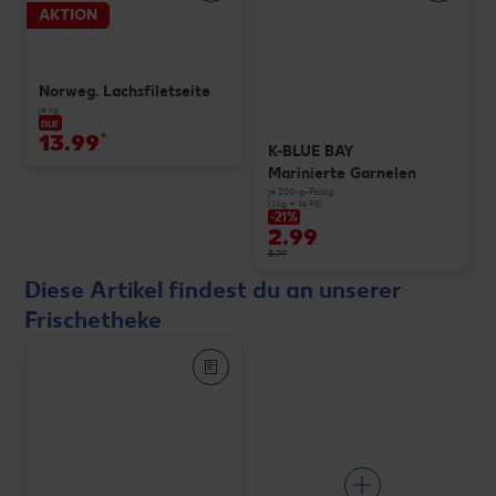
AKTION
Norweg. Lachsfiletseite
je kg
nur
13.99
*
K-BLUE BAY
Marinierte Garnelen
je 200-g-Packg.
(1 kg = 14.95)
-21%
2.99
3.79
Diese Artikel findest du an unserer
Frischetheke