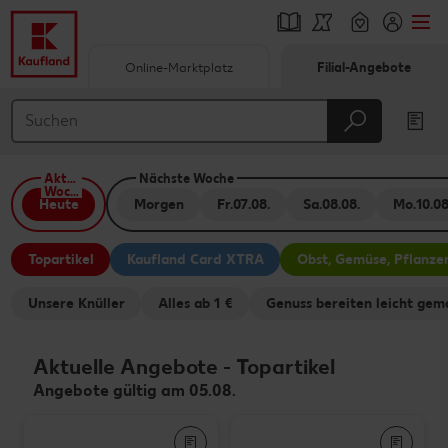
Online-Marktplatz
Filial-Angebote
Springe zu
Hauptinhalt
Aktuelle
Nächste Woche
Footer
Woche
Heute
Morgen
Fr.
07.08.
Sa.
08.08.
Mo.
10.08
Schwebender Seitenbereich
Topartikel
Kaufland Card XTRA
Obst, Gemüse, Pflanze
Unsere Knüller
Alles ab 1 €
Genuss bereiten leicht gem
Aktuelle Angebote
-
Topartikel
Angebote gültig am 05.08.