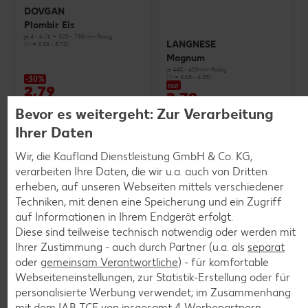
DOVGAN
Plombir Eis
je 4 - 6 St. = 320 - 780-ml-Packg.
LANGNESE
(1 l = 3.58 - 8.72)
Magnum
je 440 - 600-ml-Packg.
(1 l = 4.65 - 6.35)
-30%
nur
2.79
2.79
3.99
Bevor es weitergeht: Zur Verarbeitung
Ihrer Daten
Wir, die Kaufland Dienstleistung GmbH & Co. KG,
KNÜLLER
verarbeiten Ihre Daten, die wir u.a. auch von Dritten
erheben, auf unseren Webseiten mittels verschiedener
Techniken, mit denen eine Speicherung und ein Zugriff
auf Informationen in Ihrem Endgerät erfolgt.
Diese sind teilweise technisch notwendig oder werden mit
Weitere Angebote anzeigen
Ihrer Zustimmung - auch durch Partner (u.a. als
separat
NESTLÉ SCHÖLLER
oder
gemeinsam Verantwortliche
) - für komfortable
Eisgenuss
Webseiteneinstellungen, zur Statistik-Erstellung oder für
je 4 - 9 St. = 280 - 840-ml-Packg.
(1 l = 2.39 - 7.15)
personalisierte Werbung verwendet; im Zusammenhang
nur
2.00
mit dem IAB TCF von insgesamt
4
Werbepartnern.