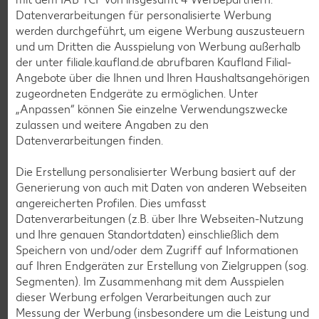
Datenverarbeitungen für personalisierte Werbung
werden durchgeführt, um eigene Werbung auszusteuern
und um Dritten die Ausspielung von Werbung außerhalb
Feinkost, Konserven
der unter filiale.kaufland.de abrufbaren Kaufland Filial-
Gültig vom 30.07. bis 05.08.
Angebote über die Ihnen und Ihren Haushaltsangehörigen
zugeordneten Endgeräte zu ermöglichen. Unter
„Anpassen“ können Sie einzelne Verwendungszwecke
zulassen und weitere Angaben zu den
Datenverarbeitungen finden.
KNACK & BACK
Frischteig-Produkt
Die Erstellung personalisierter Werbung basiert auf der
je 260 - 600-g-Packg.
Generierung von auch mit Daten von anderen Webseiten
(1 kg = 3.82 - 8.81)
angereicherten Profilen. Dies umfasst
Datenverarbeitungen (z.B. über Ihre Webseiten-Nutzung
und Ihre genauen Standortdaten) einschließlich dem
Speichern von und/oder dem Zugriff auf Informationen
auf Ihren Endgeräten zur Erstellung von Zielgruppen (sog.
-23%
Segmenten). Im Zusammenhang mit dem Ausspielen
2.29
dieser Werbung erfolgen Verarbeitungen auch zur
2.99
Messung der Werbung (insbesondere um die Leistung und