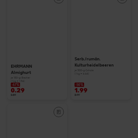
Serb./rumän.
Kulturheidelbeeren
EHRMANN
je 300-g-Schale
Almighurt
(1 kg = 6.64)
je 150-g-Becher
(1 kg = 1.94)
-67%
-50%
0.29
1.99
0.89
3.99