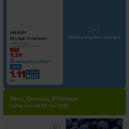
MILRAM
Weitere Angebote anzeigen
Körniger Frischkäse
je 200-g-Packg.
(1 kg = 6.45) / (1 kg = 5.55)**
-23%
1.29
1.69
Mit Kaufland Card XTRA **
-34%
1.11
1.69
Obst, Gemüse, Pflanzen
Gültig vom 06.08. bis 12.08.