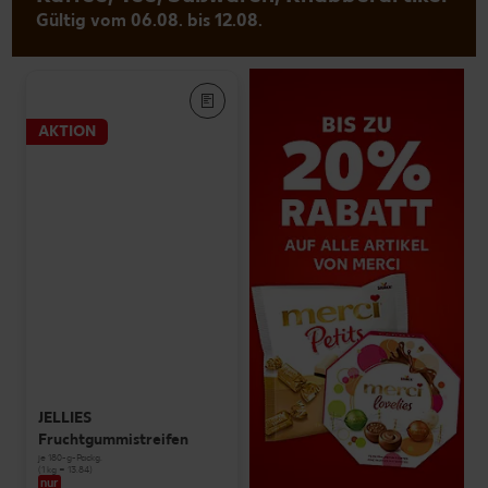
Gültig vom 06.08. bis 12.08.
AKTION
JELLIES
Fruchtgummistreifen
je 180-g-Packg.
(1 kg = 13.84)
nur