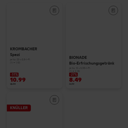
KROMBACHER
Spezi
BIONADE
je Ka. 20 x 0,5-l-Fl.
Bio-Erfrischungsgetränk
(1 l = 1.10)
je Ka. 12 x 0,33-l-Fl.
(1 l = 2.15)
-31%
-27%
10.99
8.49
15.99
11.79
KNÜLLER