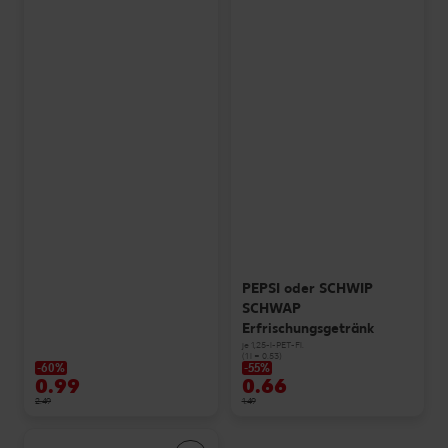
PEPSI oder SCHWIP
SCHWAP
Erfrischungsgetränk
je 1,25-l-PET-Fl.
(1 l = 0.53)
-60%
-55%
0.99
0.66
2.49
1.49