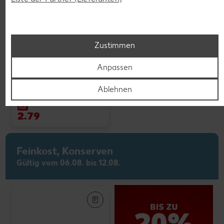
Weitere Angebote anzeigen
Zustimmen
Anpassen
K-PLANT BASED
Veganes Eis
Ablehnen
je 500-ml-Becher
(1 l = 5.58)
nur
2.79
Feinkost, Konserven
Gültig vom 06.08. bis 12.08.