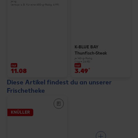
je kg
(entspr. z. B. für eine 450-g-Packg. 4.99)
K-BLUE BAY
Thunfisch-Steak
je 140-g-Packg.
(1 kg = 24.93)
nur
nur
11.08
3.49
*
Diese Artikel findest du an unserer
Frischetheke
KNÜLLER