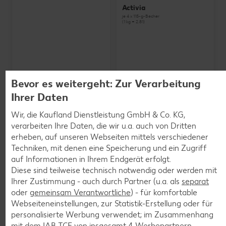
Activia
je 4 x 115-g-Becher
(1 kg = 2.81)
Bevor es weitergeht: Zur Verarbeitung
Ihrer Daten
Wir, die Kaufland Dienstleistung GmbH & Co. KG,
verarbeiten Ihre Daten, die wir u.a. auch von Dritten
erheben, auf unseren Webseiten mittels verschiedener
Techniken, mit denen eine Speicherung und ein Zugriff
auf Informationen in Ihrem Endgerät erfolgt.
Diese sind teilweise technisch notwendig oder werden mit
Ihrer Zustimmung - auch durch Partner (u.a. als
separat
oder
gemeinsam Verantwortliche
) - für komfortable
Webseiteneinstellungen, zur Statistik-Erstellung oder für
SCHWARZWALDMILCH
personalisierte Werbung verwendet; im Zusammenhang
Bioland frische Vollmilch,
mit dem IAB TCF von insgesamt
4
Werbepartnern.