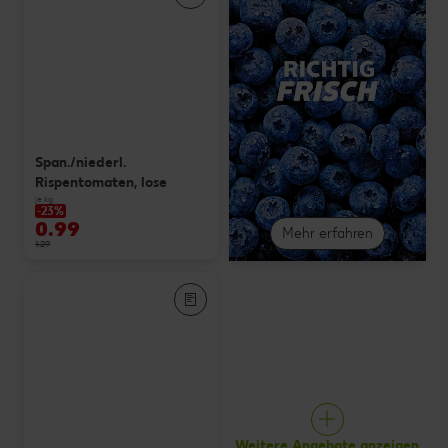
Span./niederl.
Rispentomaten, lose
je kg
-23%
0.99
Mehr erfahren
1.29
Weitere Angebote anzeigen