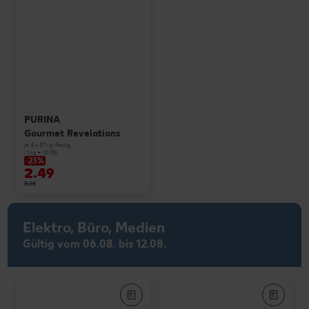
PURINA
Gourmet Revelations
je 4 x 57-g-Packg.
(1 kg = 10.93)
-23%
2.49
3.25
Elektro, Büro, Medien
Gültig vom 06.08. bis 12.08.