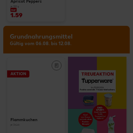
Apricot Peppers
je 100 g
nur
1.59
Grundnahrungsmittel
Gültig vom 06.08. bis 12.08.
AKTION
Flammkuchen
je Stück