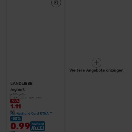
Weitere Angebote anzeigen
LANDLIEBE
Joghurt
je 500-g-Glas
(1 kg = 2.22) / (1 kg = 1.98)**
-53%
1.11
2.39
Mit Kaufland Card XTRA **
-58%
0.99