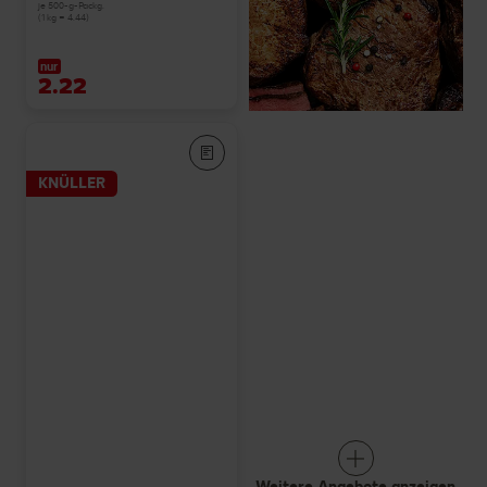
je 500-g-Packg.
(1 kg = 4.44)
nur
2.22
KNÜLLER
Weitere Angebote anzeigen