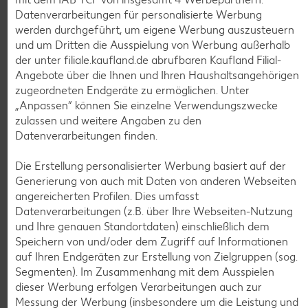
3,8 % Fett
Datenverarbeitungen für personalisierte Werbung
je 1-l-Packg.
nur
nur
werden durchgeführt, um eigene Werbung auszusteuern
1.59
1.29
und um Dritten die Ausspielung von Werbung außerhalb
der unter filiale.kaufland.de abrufbaren Kaufland Filial-
Angebote über die Ihnen und Ihren Haushaltsangehörigen
zugeordneten Endgeräte zu ermöglichen. Unter
„Anpassen“ können Sie einzelne Verwendungszwecke
zulassen und weitere Angaben zu den
Datenverarbeitungen finden.
Die Erstellung personalisierter Werbung basiert auf der
Generierung von auch mit Daten von anderen Webseiten
angereicherten Profilen. Dies umfasst
Weitere Angebote anzeigen
Datenverarbeitungen (z.B. über Ihre Webseiten-Nutzung
und Ihre genauen Standortdaten) einschließlich dem
K-TAKE IT VEGGIE
Speichern von und/oder dem Zugriff auf Informationen
Veganer Cocogurt vegan,
auf Ihren Endgeräten zur Erstellung von Zielgruppen (sog.
versch. Sorten
Segmenten). Im Zusammenhang mit dem Ausspielen
je 400-g-Becher
(1 kg = 3.23)
dieser Werbung erfolgen Verarbeitungen auch zur
nur
1.29
Messung der Werbung (insbesondere um die Leistung und