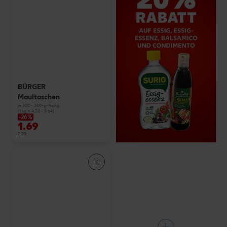
BÜRGER
Maultaschen
je 300 - 360-g-Packg.
(1 kg = 4.70 - 5.64)
-26%
1.69
2.29