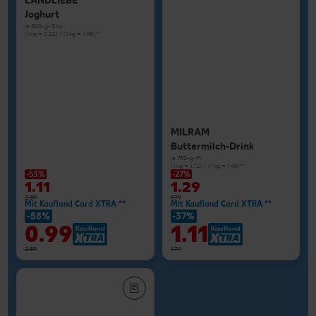
LANDLIEBE
Joghurt
je 500-g-Glas
(1 kg = 2.22) / (1 kg = 1.98)**
MILRAM
Buttermilch-Drink
je 750-g-Fl.
(1 kg = 1.72) / (1 kg = 1.48)**
-53%
-27%
1.11
1.29
2.39
1.79
Mit Kaufland Card XTRA **
Mit Kaufland Card XTRA **
-58%
-37%
0.99
1.11
2.39
1.79