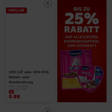
KNÜLLER
JOSI CAT oder JOSI DOG
Katzen- oder
Hundenahrung
je 400 - 415-g-Dose
(1 kg = 2.12 - 2.20)
nur
0.88