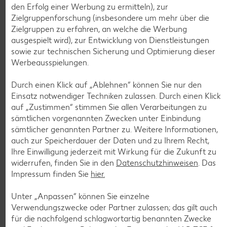
den Erfolg einer Werbung zu ermitteln), zur
Diese Artikel findest du an unserer
Zielgruppenforschung (insbesondere um mehr über die
Frischetheke
Zielgruppen zu erfahren, an welche die Werbung
ausgespielt wird), zur Entwicklung von Dienstleistungen
sowie zur technischen Sicherung und Optimierung dieser
Werbeausspielungen.
Durch einen Klick auf „Ablehnen“ können Sie nur den
Einsatz notwendiger Techniken zulassen. Durch einen Klick
auf „Zustimmen“ stimmen Sie allen Verarbeitungen zu
Weitere Angebote anzeigen
sämtlichen vorgenannten Zwecken unter Einbindung
sämtlicher genannten Partner zu. Weitere Informationen,
ROYAL ORANGE
Maasdam
auch zur Speicherdauer der Daten und zu Ihrem Recht,
je 100 g
Ihre Einwilligung jederzeit mit Wirkung für die Zukunft zu
-56%
0.69
widerrufen, finden Sie in den
Datenschutzhinweisen
. Das
1.59
Impressum finden Sie
hier.
Unter „Anpassen“ können Sie einzelne
Tiefkühlkost
Verwendungszwecke oder Partner zulassen; das gilt auch
Gültig vom 06.08. bis 12.08.
für die nachfolgend schlagwortartig benannten Zwecke