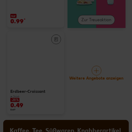
nur
0.99
*
Zur Treueaktion
Weitere Angebote anzeigen
Erdbeer-Croissant
je Stück
-28%
0.49
0.69
Kaffee, Tee, Süßwaren, Knabberartikel