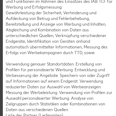
und Funktionen im Rahmen des Einsatzes des IAB TCF für
Werbung und Erfolgsmessung:
Gewährleistung der Sicherheit, Verhinderung und
Aufdeckung von Betrug und Fehlerbehebung,
KNÜLLER
Bereitstellung und Anzeige von Werbung und Inhalten,
Abgleichung und Kombination von Daten aus
unterschiedlichen Quellen, Verknüpfung verschiedener
Endgeräte, Identifikation von Geräten anhand
automatisch übermittelter Informationen, Messung des
K-CLASSIC
Erfolgs von Werbekampagnen durch TTD, sowie:
.
Maxx XXL
je 6 - 12 St. = 398 - 560-ml-Packg.
je 8 St. = 800-ml-Großpackg.
(1 l = 5.34 - 7.52)
(1 l = 3.74)
Verwendung genauer Standortdaten. Erstellung von
nur
nur
2.99
2.99
Profilen für personalisierte Werbung. Entwicklung und
Verbesserung der Angebote. Speichern von oder Zugriff
auf Informationen auf einem Endgerät. Verwendung
reduzierter Daten zur Auswahl von Werbeanzeigen.
Messung der Werbeleistung. Verwendung von Profilen zur
Auswahl personalisierter Werbung. Analyse von
Zielgruppen durch Statistiken oder Kombinationen von
Daten aus verschiedenen Quellen.
Liste der Partner (Lieferanten)