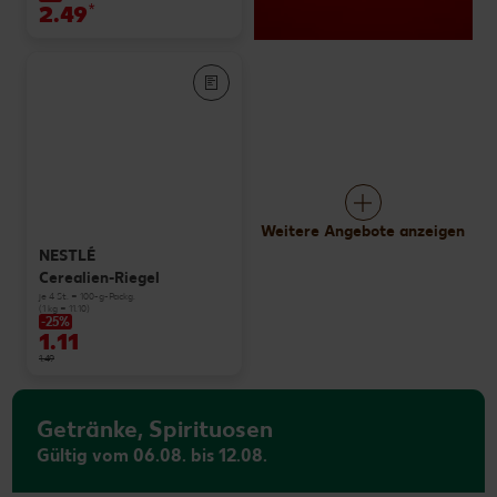
2.49
*
Weitere Angebote anzeigen
NESTLÉ
Cerealien-Riegel
je 4 St. = 100-g-Packg.
(1 kg = 11.10)
-25%
1.11
1.49
Getränke, Spirituosen
Gültig vom 06.08. bis 12.08.