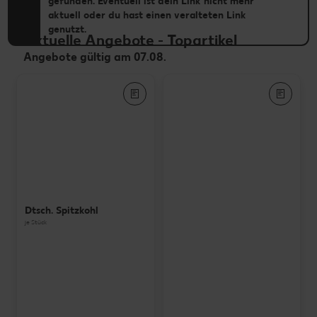
gefunden. Eventuell ist dein Link nicht mehr
aktuell oder du hast einen veralteten Link
genutzt.
Aktuelle Angebote
-
Topartikel
Angebote gültig am 07.08.
Dtsch. Spitzkohl
je Stück