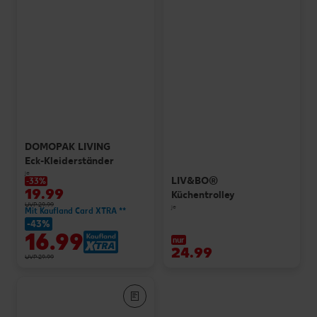
DOMOPAK LIVING
Eck-Kleiderständer
je
LIV&BO®
-33%
19.99
Küchentrolley
UVP 29.99
je
Mit Kaufland Card XTRA **
-43%
16.99
nur
24.99
UVP 29.99