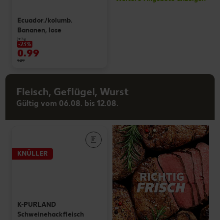
Ecuador./kolumb.
Bananen, lose
je kg
-23%
0.99
1.29
Fleisch, Geflügel, Wurst
Gültig vom 06.08. bis 12.08.
KNÜLLER
K-PURLAND
Schweinehackfleisch