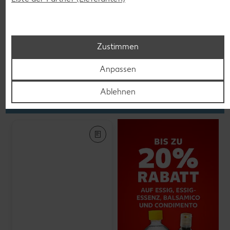
K-PLANT BASED
Veganes Eis
je 500-ml-Becher
(1 l = 5.58)
nur
2.79
Zustimmen
Anpassen
Feinkost, Konserven
Ablehnen
Gültig vom 06.08. bis 12.08.