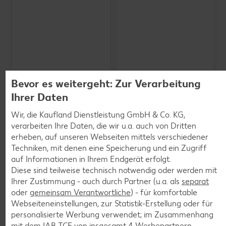
Bevor es weitergeht: Zur Verarbeitung
Ihrer Daten
Wir, die Kaufland Dienstleistung GmbH & Co. KG,
verarbeiten Ihre Daten, die wir u.a. auch von Dritten
erheben, auf unseren Webseiten mittels verschiedener
SCHWARZWALDMILCH
Bioland frische Vollmilch,
Techniken, mit denen eine Speicherung und ein Zugriff
3,8 % Fett
auf Informationen in Ihrem Endgerät erfolgt.
je 1-l-Packg.
Diese sind teilweise technisch notwendig oder werden mit
nur
nur
1.59
1.29
Ihrer Zustimmung - auch durch Partner (u.a. als
separat
oder
gemeinsam Verantwortliche
) - für komfortable
Webseiteneinstellungen, zur Statistik-Erstellung oder für
personalisierte Werbung verwendet; im Zusammenhang
mit dem IAB TCF von insgesamt
4
Werbepartnern.