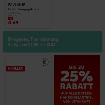
PAULANER
Erfrischungsgetränk
je 0,33-l-Dose
(1 l = 2.10)
nur
0.69
Drogerie, Tiernahrung
Gültig vom 06.08. bis 12.08.
KNÜLLER