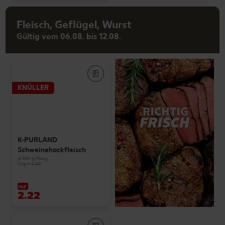
Fleisch, Geflügel, Wurst
Gültig vom 06.08. bis 12.08.
KNÜLLER
K-PURLAND
Schweinehackfleisch
je 500-g-Packg.
(1 kg = 4.44)
nur
2.22