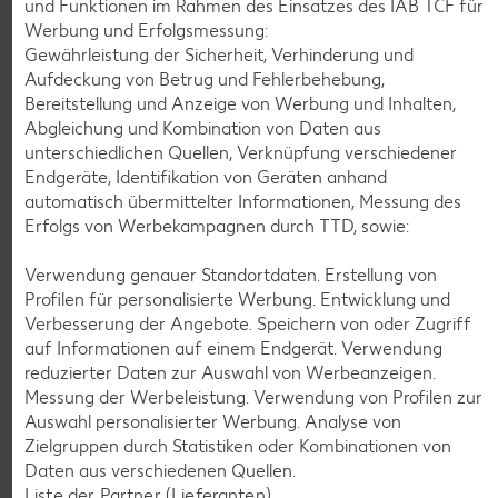
und Funktionen im Rahmen des Einsatzes des IAB TCF für
Werbung und Erfolgsmessung:
Gewährleistung der Sicherheit, Verhinderung und
K-CLASSIC
.
Aufdeckung von Betrug und Fehlerbehebung,
Maxx XXL
je 6 - 12 St. = 398 - 560-ml-Packg.
je 8 St. = 800-ml-Großpackg.
Bereitstellung und Anzeige von Werbung und Inhalten,
(1 l = 5.34 - 7.52)
(1 l = 3.74)
nur
Abgleichung und Kombination von Daten aus
nur
2.99
2.99
unterschiedlichen Quellen, Verknüpfung verschiedener
Endgeräte, Identifikation von Geräten anhand
automatisch übermittelter Informationen, Messung des
Erfolgs von Werbekampagnen durch TTD, sowie:
Verwendung genauer Standortdaten. Erstellung von
Profilen für personalisierte Werbung. Entwicklung und
Verbesserung der Angebote. Speichern von oder Zugriff
auf Informationen auf einem Endgerät. Verwendung
reduzierter Daten zur Auswahl von Werbeanzeigen.
Messung der Werbeleistung. Verwendung von Profilen zur
Auswahl personalisierter Werbung. Analyse von
Weitere Angebote anzeigen
Zielgruppen durch Statistiken oder Kombinationen von
Daten aus verschiedenen Quellen.
Liste der Partner (Lieferanten)