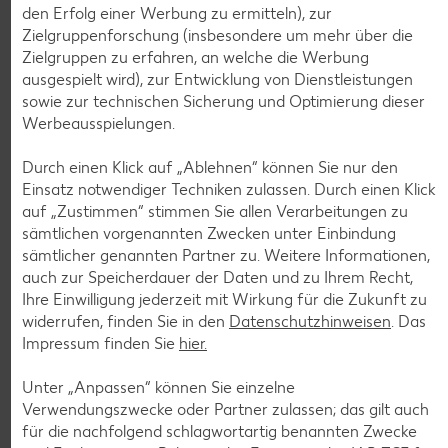
den Erfolg einer Werbung zu ermitteln), zur
Zielgruppenforschung (insbesondere um mehr über die
Zielgruppen zu erfahren, an welche die Werbung
ausgespielt wird), zur Entwicklung von Dienstleistungen
Weitere Angebote anzeigen
sowie zur technischen Sicherung und Optimierung dieser
ROYAL ORANGE
Werbeausspielungen.
Maasdam
je 100 g
Durch einen Klick auf „Ablehnen“ können Sie nur den
-56%
0.69
Einsatz notwendiger Techniken zulassen. Durch einen Klick
1.59
auf „Zustimmen“ stimmen Sie allen Verarbeitungen zu
sämtlichen vorgenannten Zwecken unter Einbindung
sämtlicher genannten Partner zu. Weitere Informationen,
Tiefkühlkost
auch zur Speicherdauer der Daten und zu Ihrem Recht,
Gültig vom 06.08. bis 12.08.
Ihre Einwilligung jederzeit mit Wirkung für die Zukunft zu
widerrufen, finden Sie in den
Datenschutzhinweisen
. Das
Impressum finden Sie
hier.
Unter „Anpassen“ können Sie einzelne
KNÜLLER
Verwendungszwecke oder Partner zulassen; das gilt auch
für die nachfolgend schlagwortartig benannten Zwecke