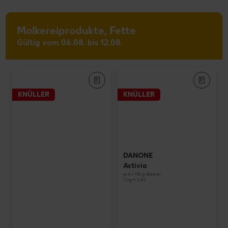
Molkereiprodukte, Fette
Gültig vom 06.08. bis 12.08.
KNÜLLER
KNÜLLER
DANONE
Activia
je 4 x 115-g-Becher
(1 kg = 2.81)