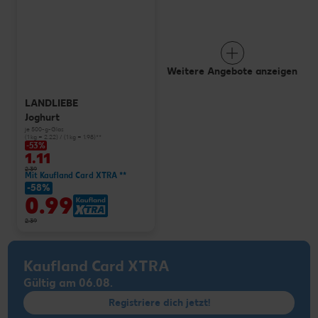
Weitere Angebote anzeigen
LANDLIEBE
Joghurt
je 500-g-Glas
(1 kg = 2.22) / (1 kg = 1.98)**
-53%
1.11
2.39
Mit Kaufland Card XTRA **
-58%
0.99
2.39
Kaufland Card XTRA
Gültig am 06.08.
Registriere dich jetzt!