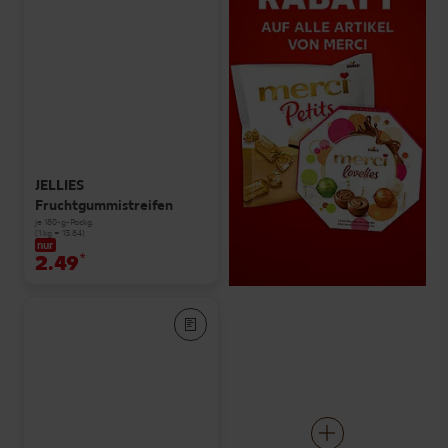
JELLIES
Fruchtgummistreifen
je 180-g-Packg.
(1 kg = 13.84)
nur
2.49
*