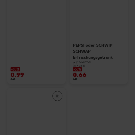
PEPSI oder SCHWIP
SCHWAP
Erfrischungsgetränk
je 1,25-l-PET-Fl.
(1 l = 0.53)
-60%
-55%
0.99
0.66
2.49
1.49