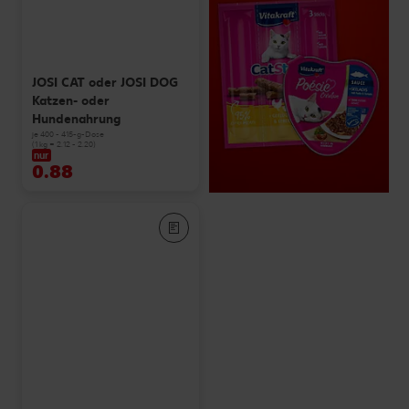
JOSI CAT oder JOSI DOG
Katzen- oder
Hundenahrung
je 400 - 415-g-Dose
(1 kg = 2.12 - 2.20)
nur
0.88