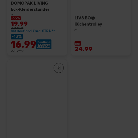
DOMOPAK LIVING
Eck-Kleiderständer
je
LIV&BO®
-33%
19.99
Küchentrolley
UVP 29.99
je
Mit Kaufland Card XTRA **
-43%
16.99
nur
24.99
UVP 29.99