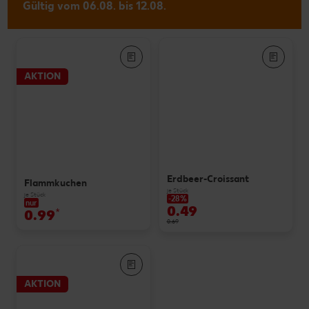
Gültig vom 06.08. bis 12.08.
AKTION
Erdbeer-Croissant
Flammkuchen
je Stück
je Stück
-28%
nur
0.49
0.99
*
0.69
AKTION