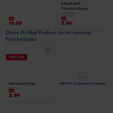
K-BLUE BAY
Thunfisch-Steak
je 140-g-Packg.
(1 kg = 24.93)
nur
nur
11.08
3.49
*
Diese Artikel findest du an unserer
Frischetheke
KNÜLLER
Weitere Angebote anzeigen
Steinbeißerfilet
je 100 g
nur
2.59