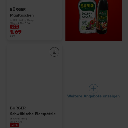
BÜRGER
Maultaschen
je 300 - 360-g-Packg.
(1 kg = 4.70 - 5.64)
-26%
1.69
2.29
Weitere Angebote anzeigen
BÜRGER
Schwäbische Eierspätzle
je 400-g-Packg.
(1 kg = 4.48)
-28%