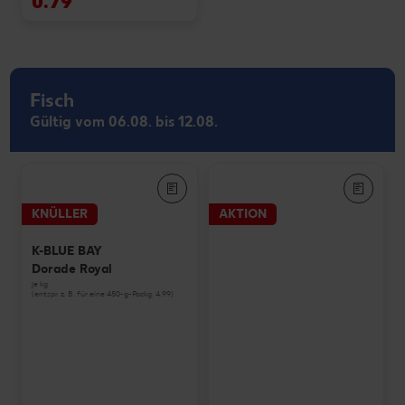
0.79
Fisch
Gültig vom 06.08. bis 12.08.
KNÜLLER
AKTION
K-BLUE BAY
Dorade Royal
je kg
(entspr. z. B. für eine 450-g-Packg. 4.99)