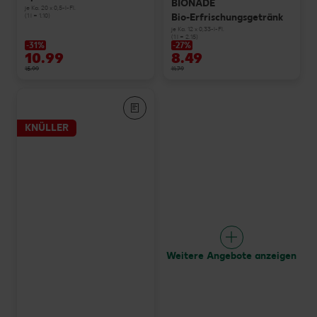
BIONADE
je Ka. 20 x 0,5-l-Fl.
Bio-Erfrischungsgetränk
(1 l = 1.10)
je Ka. 12 x 0,33-l-Fl.
(1 l = 2.15)
-31%
-27%
10.99
8.49
15.99
11.79
KNÜLLER
Weitere Angebote anzeigen