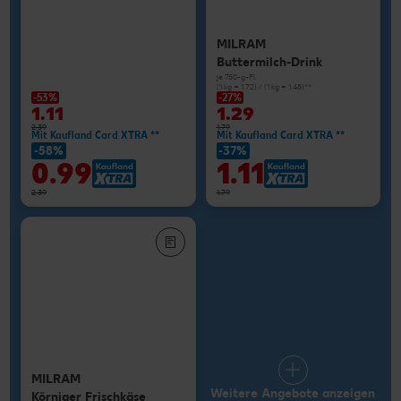
MILRAM
Buttermilch-Drink
je 750-g-Fl.
(1 kg = 1.72) / (1 kg = 1.48)**
-53%
-27%
1.11
1.29
2.39
1.79
Mit Kaufland Card XTRA **
Mit Kaufland Card XTRA **
-58%
-37%
0.99
1.11
2.39
1.79
MILRAM
Weitere Angebote anzeigen
Körniger Frischkäse