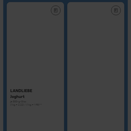
LANDLIEBE
Joghurt
je 500-g-Glas
(1 kg = 2.22) / (1 kg = 1.98)**