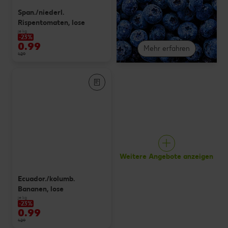
Span./niederl.
Rispentomaten, lose
je kg
-23%
0.99
Mehr erfahren
1.29
Weitere Angebote anzeigen
Ecuador./kolumb.
Bananen, lose
je kg
-23%
0.99
1.29