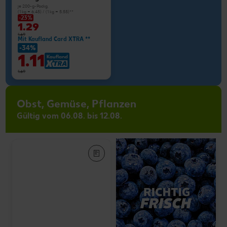
je 200-g-Packg.
(1 kg = 6.45) / (1 kg = 5.55)**
-23%
1.29
1.69
Mit Kaufland Card XTRA **
-34%
1.11
1.69
Obst, Gemüse, Pflanzen
Gültig vom 06.08. bis 12.08.