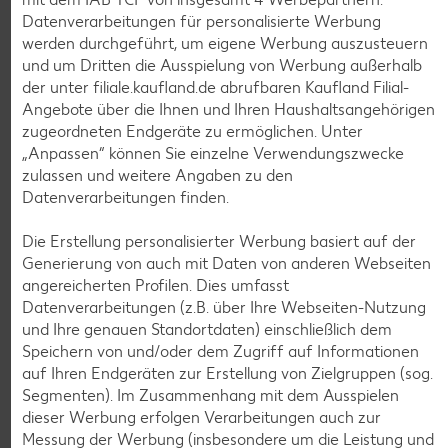
Datenverarbeitungen für personalisierte Werbung
werden durchgeführt, um eigene Werbung auszusteuern
und um Dritten die Ausspielung von Werbung außerhalb
der unter filiale.kaufland.de abrufbaren Kaufland Filial-
Angebote über die Ihnen und Ihren Haushaltsangehörigen
zugeordneten Endgeräte zu ermöglichen. Unter
Weitere Angebote anzeigen
„Anpassen“ können Sie einzelne Verwendungszwecke
zulassen und weitere Angaben zu den
Datenverarbeitungen finden.
K-TAKE IT VEGGIE
Veganer Cocogurt vegan,
versch. Sorten
Die Erstellung personalisierter Werbung basiert auf der
je 400-g-Becher
Generierung von auch mit Daten von anderen Webseiten
(1 kg = 3.23)
nur
angereicherten Profilen. Dies umfasst
1.29
Datenverarbeitungen (z.B. über Ihre Webseiten-Nutzung
und Ihre genauen Standortdaten) einschließlich dem
Diese Artikel findest du an unserer
Speichern von und/oder dem Zugriff auf Informationen
Frischetheke
auf Ihren Endgeräten zur Erstellung von Zielgruppen (sog.
Segmenten). Im Zusammenhang mit dem Ausspielen
dieser Werbung erfolgen Verarbeitungen auch zur
Messung der Werbung (insbesondere um die Leistung und