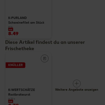
K-PURLAND
Schweinefilet am Stück
je kg
nur
8.49
Diese Artikel findest du an unserer
Frischetheke
KNÜLLER
Weitere Angebote anzeigen
K-WERTSCHÄTZE
Rostbratwurst
je 100 g
nur