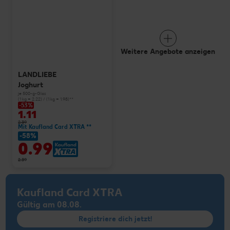
Weitere Angebote anzeigen
LANDLIEBE
Joghurt
je 500-g-Glas
(1 kg = 2.22) / (1 kg = 1.98)**
-53%
1.11
2.39
Mit Kaufland Card XTRA **
-58%
0.99
2.39
Kaufland Card XTRA
Gültig am 08.08.
Registriere dich jetzt!