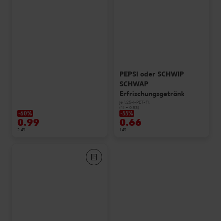
PEPSI oder SCHWIP
SCHWAP
Erfrischungsgetränk
je 1,25-l-PET-Fl.
(1 l = 0.53)
-60%
-55%
0.99
0.66
2.49
1.49