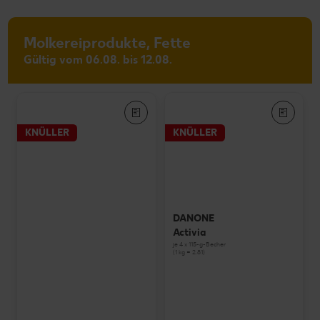
Molkereiprodukte, Fette
Gültig vom 06.08. bis 12.08.
KNÜLLER
KNÜLLER
DANONE
Activia
je 4 x 115-g-Becher
(1 kg = 2.81)