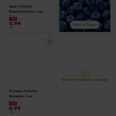
Span./niederl.
Rispentomaten, lose
je kg
-23%
0.99
Mehr erfahren
1.29
Weitere Angebote anzeigen
Ecuador./kolumb.
Bananen, lose
je kg
-23%
0.99
1.29