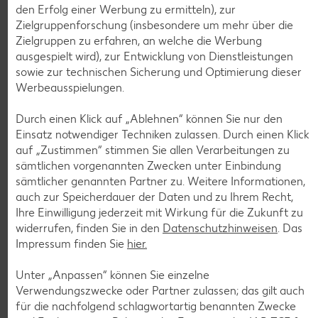
den Erfolg einer Werbung zu ermitteln), zur
Zielgruppenforschung (insbesondere um mehr über die
Zielgruppen zu erfahren, an welche die Werbung
ausgespielt wird), zur Entwicklung von Dienstleistungen
Weitere Angebote anzeigen
sowie zur technischen Sicherung und Optimierung dieser
ROYAL ORANGE
Werbeausspielungen.
Maasdam
je 100 g
Durch einen Klick auf „Ablehnen“ können Sie nur den
-56%
0.69
Einsatz notwendiger Techniken zulassen. Durch einen Klick
1.59
auf „Zustimmen“ stimmen Sie allen Verarbeitungen zu
sämtlichen vorgenannten Zwecken unter Einbindung
sämtlicher genannten Partner zu. Weitere Informationen,
Tiefkühlkost
auch zur Speicherdauer der Daten und zu Ihrem Recht,
Gültig vom 06.08. bis 12.08.
Ihre Einwilligung jederzeit mit Wirkung für die Zukunft zu
widerrufen, finden Sie in den
Datenschutzhinweisen
. Das
Impressum finden Sie
hier.
Unter „Anpassen“ können Sie einzelne
KNÜLLER
Verwendungszwecke oder Partner zulassen; das gilt auch
für die nachfolgend schlagwortartig benannten Zwecke