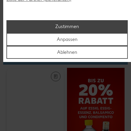
K-PLANT BASED
Veganes Eis
je 500-ml-Becher
(1 l = 5.58)
nur
2.79
Zustimmen
Anpassen
Feinkost, Konserven
Ablehnen
Gültig vom 06.08. bis 12.08.