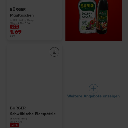
BÜRGER
Maultaschen
je 300 - 360-g-Packg.
(1 kg = 4.70 - 5.64)
-26%
1.69
2.29
Weitere Angebote anzeigen
BÜRGER
Schwäbische Eierspätzle
je 400-g-Packg.
(1 kg = 4.48)
-28%