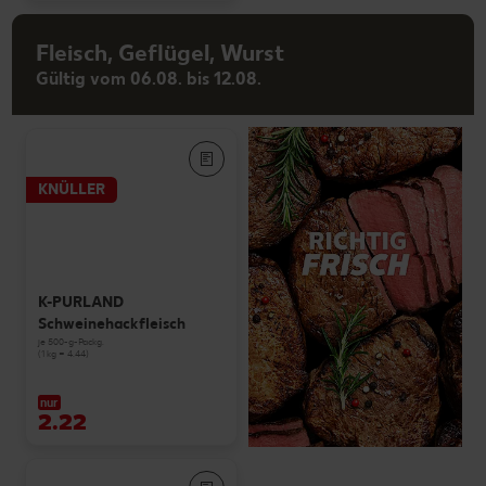
Fleisch, Geflügel, Wurst
Gültig vom 06.08. bis 12.08.
KNÜLLER
K-PURLAND
Schweinehackfleisch
je 500-g-Packg.
(1 kg = 4.44)
nur
2.22