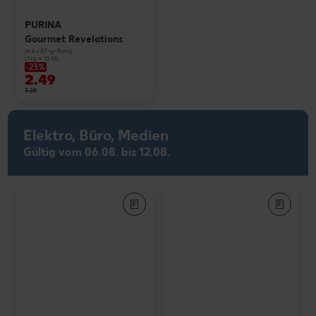
PURINA
Gourmet Revelations
je 4 x 57-g-Packg.
(1 kg = 10.93)
-23%
2.49
3.25
Elektro, Büro, Medien
Gültig vom 06.08. bis 12.08.