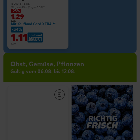
je 200-g-Packg.
(1 kg = 6.45) / (1 kg = 5.55)**
-23%
1.29
1.69
Mit Kaufland Card XTRA **
-34%
1.11
1.69
Obst, Gemüse, Pflanzen
Gültig vom 06.08. bis 12.08.