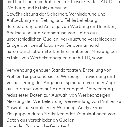
und Funktionen im Rahmen des Einsatzes des IAB TCF für
Werbung und Erfolgsmessung:
Gewährleistung der Sicherheit, Verhinderung und
K-CLASSIC
.
Aufdeckung von Betrug und Fehlerbehebung,
Maxx XXL
je 6 - 12 St. = 398 - 560-ml-Packg.
je 8 St. = 800-ml-Großpackg.
Bereitstellung und Anzeige von Werbung und Inhalten,
(1 l = 5.34 - 7.52)
(1 l = 3.74)
nur
Abgleichung und Kombination von Daten aus
nur
2.99
2.99
unterschiedlichen Quellen, Verknüpfung verschiedener
Endgeräte, Identifikation von Geräten anhand
automatisch übermittelter Informationen, Messung des
Erfolgs von Werbekampagnen durch TTD, sowie:
Verwendung genauer Standortdaten. Erstellung von
Profilen für personalisierte Werbung. Entwicklung und
Verbesserung der Angebote. Speichern von oder Zugriff
auf Informationen auf einem Endgerät. Verwendung
reduzierter Daten zur Auswahl von Werbeanzeigen.
Messung der Werbeleistung. Verwendung von Profilen zur
Auswahl personalisierter Werbung. Analyse von
Weitere Angebote anzeigen
Zielgruppen durch Statistiken oder Kombinationen von
Daten aus verschiedenen Quellen.
Liste der Partner (Lieferanten)