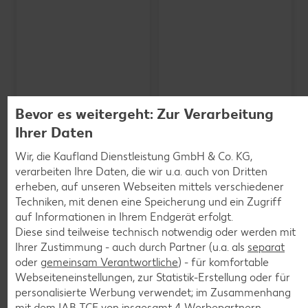
Bevor es weitergeht: Zur Verarbeitung
Ihrer Daten
Wir, die Kaufland Dienstleistung GmbH & Co. KG,
verarbeiten Ihre Daten, die wir u.a. auch von Dritten
erheben, auf unseren Webseiten mittels verschiedener
SCHWARZWALDMILCH
Bioland frische Vollmilch,
Techniken, mit denen eine Speicherung und ein Zugriff
3,8 % Fett
auf Informationen in Ihrem Endgerät erfolgt.
je 1-l-Packg.
Diese sind teilweise technisch notwendig oder werden mit
nur
nur
1.59
1.29
Ihrer Zustimmung - auch durch Partner (u.a. als
separat
oder
gemeinsam Verantwortliche
) - für komfortable
Webseiteneinstellungen, zur Statistik-Erstellung oder für
personalisierte Werbung verwendet; im Zusammenhang
mit dem IAB TCF von insgesamt
4
Werbepartnern.