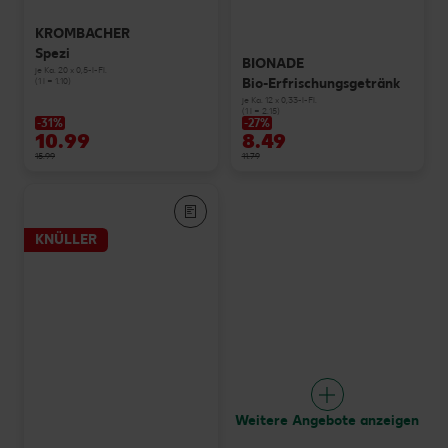
KROMBACHER
Spezi
BIONADE
je Ka. 20 x 0,5-l-Fl.
Bio-Erfrischungsgetränk
(1 l = 1.10)
je Ka. 12 x 0,33-l-Fl.
(1 l = 2.15)
-31%
-27%
10.99
8.49
15.99
11.79
KNÜLLER
Weitere Angebote anzeigen