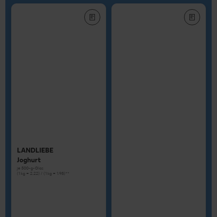
LANDLIEBE
Joghurt
je 500-g-Glas
(1 kg = 2.22) / (1 kg = 1.98)**