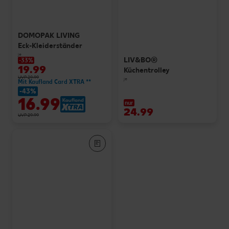
DOMOPAK LIVING
Eck-Kleiderständer
je
LIV&BO®
-33%
19.99
Küchentrolley
UVP 29.99
je
Mit Kaufland Card XTRA **
-43%
16.99
nur
24.99
UVP 29.99