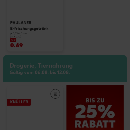
PAULANER
Erfrischungsgetränk
je 0,33-l-Dose
(1 l = 2.10)
nur
0.69
Drogerie, Tiernahrung
Gültig vom 06.08. bis 12.08.
KNÜLLER