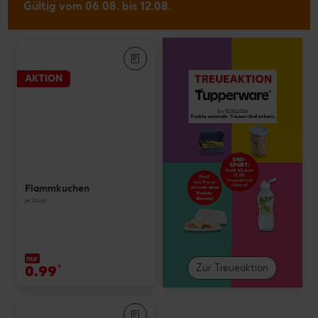
Gültig vom 06.08. bis 12.08.
AKTION
Flammkuchen
je Stück
nur
0.99
*
Zur Treueaktion