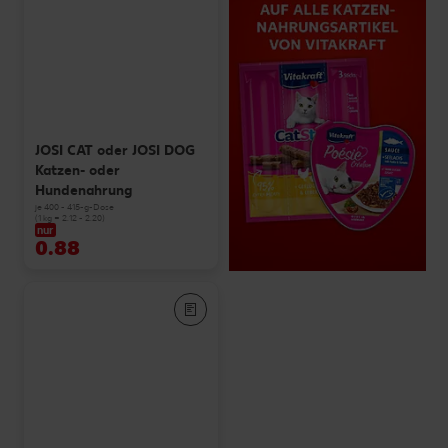
JOSI CAT oder JOSI DOG
Katzen- oder
Hundenahrung
je 400 - 415-g-Dose
(1 kg = 2.12 - 2.20)
nur
0.88