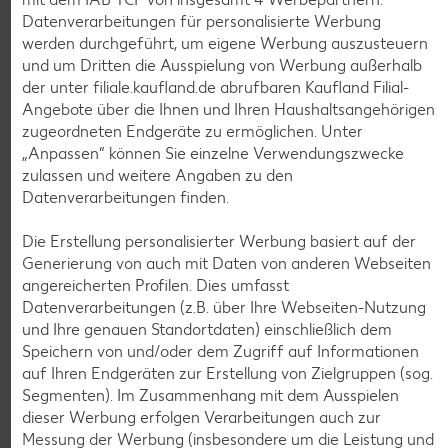
Datenverarbeitungen für personalisierte Werbung
werden durchgeführt, um eigene Werbung auszusteuern
und um Dritten die Ausspielung von Werbung außerhalb
der unter filiale.kaufland.de abrufbaren Kaufland Filial-
Angebote über die Ihnen und Ihren Haushaltsangehörigen
zugeordneten Endgeräte zu ermöglichen. Unter
Weitere Angebote anzeigen
„Anpassen“ können Sie einzelne Verwendungszwecke
zulassen und weitere Angaben zu den
Datenverarbeitungen finden.
K-TAKE IT VEGGIE
Veganer Cocogurt vegan,
versch. Sorten
Die Erstellung personalisierter Werbung basiert auf der
je 400-g-Becher
Generierung von auch mit Daten von anderen Webseiten
(1 kg = 3.23)
nur
angereicherten Profilen. Dies umfasst
1.29
Datenverarbeitungen (z.B. über Ihre Webseiten-Nutzung
und Ihre genauen Standortdaten) einschließlich dem
Diese Artikel findest du an unserer
Speichern von und/oder dem Zugriff auf Informationen
Frischetheke
auf Ihren Endgeräten zur Erstellung von Zielgruppen (sog.
Segmenten). Im Zusammenhang mit dem Ausspielen
dieser Werbung erfolgen Verarbeitungen auch zur
Messung der Werbung (insbesondere um die Leistung und