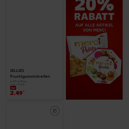
JELLIES
Fruchtgummistreifen
je 180-g-Packg.
(1 kg = 13.84)
nur
2.49
*