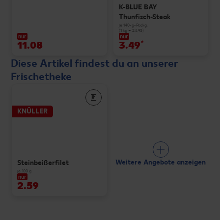
K-BLUE BAY
Thunfisch-Steak
je 140-g-Packg.
(1 kg = 24.93)
nur
nur
11.08
3.49
*
Diese Artikel findest du an unserer
Frischetheke
KNÜLLER
Weitere Angebote anzeigen
Steinbeißerfilet
je 100 g
nur
2.59