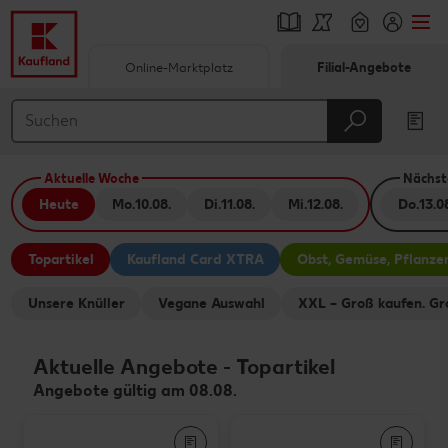
Online-Marktplatz
Filial-Angebote
Springe zu
Hauptinhalt
Aktuelle Woche
Nächst
Footer
Heute
Mo.
10.08.
Di.
11.08.
Mi.
12.08.
Do.
13.0
Schwebender Seitenbereich
Topartikel
Kaufland Card XTRA
Obst, Gemüse, Pflanze
Unsere Knüller
Vegane Auswahl
XXL – Groß kaufen. Gr
Aktuelle Angebote
-
Topartikel
Angebote gültig am 08.08.