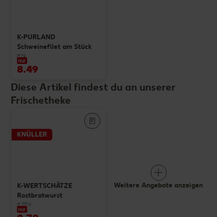
K-PURLAND
Schweinefilet am Stück
je kg
nur
8.49
Diese Artikel findest du an unserer
Frischetheke
KNÜLLER
Weitere Angebote anzeigen
K-WERTSCHÄTZE
Rostbratwurst
je 100 g
nur