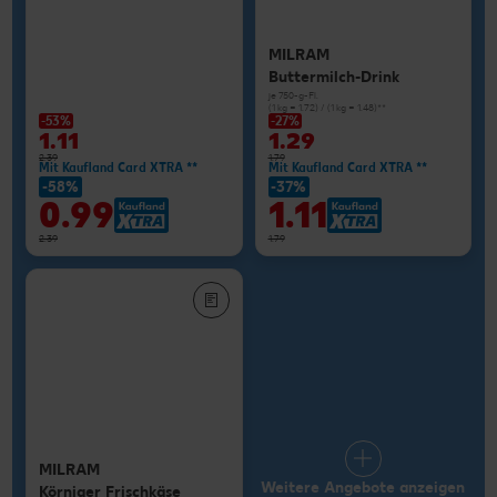
MILRAM
Buttermilch-Drink
je 750-g-Fl.
(1 kg = 1.72) / (1 kg = 1.48)**
-53%
-27%
1.11
1.29
2.39
1.79
Mit Kaufland Card XTRA **
Mit Kaufland Card XTRA **
-58%
-37%
0.99
1.11
2.39
1.79
MILRAM
Weitere Angebote anzeigen
Körniger Frischkäse