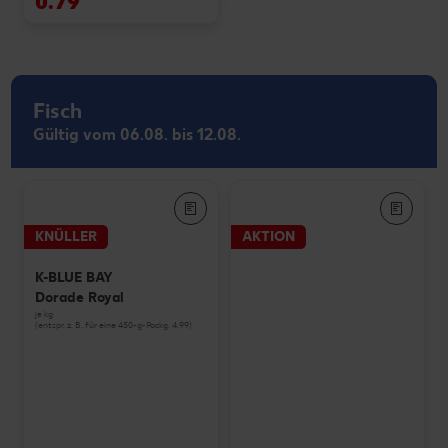
0.79
Fisch
Gültig vom 06.08. bis 12.08.
KNÜLLER
AKTION
K-BLUE BAY
Dorade Royal
je kg
(entspr. z. B. für eine 450-g-Packg. 4.99)