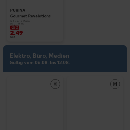
PURINA
Gourmet Revelations
je 4 x 57-g-Packg.
(1 kg = 10.93)
-23%
2.49
3.25
Elektro, Büro, Medien
Gültig vom 06.08. bis 12.08.