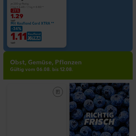
je 200-g-Packg.
(1 kg = 6.45) / (1 kg = 5.55)**
-23%
1.29
1.69
Mit Kaufland Card XTRA **
-34%
1.11
1.69
Obst, Gemüse, Pflanzen
Gültig vom 06.08. bis 12.08.