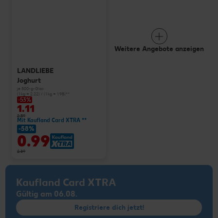
Weitere Angebote anzeigen
LANDLIEBE
Joghurt
je 500-g-Glas
(1 kg = 2.22) / (1 kg = 1.98)**
-53%
1.11
2.39
Mit Kaufland Card XTRA **
-58%
0.99
2.39
Kaufland Card XTRA
Gültig am 06.08.
Registriere dich jetzt!