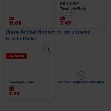
K-BLUE BAY
Thunfisch-Steak
je 140-g-Packg.
(1 kg = 24.93)
nur
nur
11.08
3.49
*
Diese Artikel findest du an unserer
Frischetheke
KNÜLLER
Weitere Angebote anzeigen
Steinbeißerfilet
je 100 g
nur
2.59