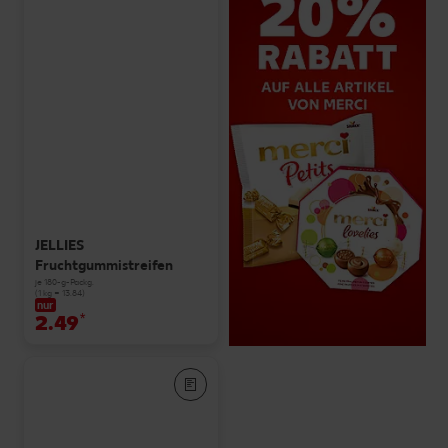
JELLIES
Fruchtgummistreifen
je 180-g-Packg.
(1 kg = 13.84)
nur
2.49
*