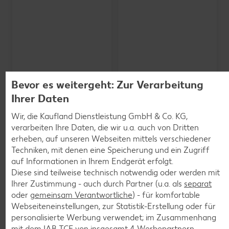
Bevor es weitergeht: Zur Verarbeitung
Ihrer Daten
Wir, die Kaufland Dienstleistung GmbH & Co. KG,
verarbeiten Ihre Daten, die wir u.a. auch von Dritten
erheben, auf unseren Webseiten mittels verschiedener
SCHWARZWALDMILCH
Bioland frische Vollmilch,
Techniken, mit denen eine Speicherung und ein Zugriff
3,8 % Fett
auf Informationen in Ihrem Endgerät erfolgt.
je 1-l-Packg.
Diese sind teilweise technisch notwendig oder werden mit
nur
nur
1.59
1.29
Ihrer Zustimmung - auch durch Partner (u.a. als
separat
oder
gemeinsam Verantwortliche
) - für komfortable
Webseiteneinstellungen, zur Statistik-Erstellung oder für
personalisierte Werbung verwendet; im Zusammenhang
mit dem IAB TCF von insgesamt
4
Werbepartnern.