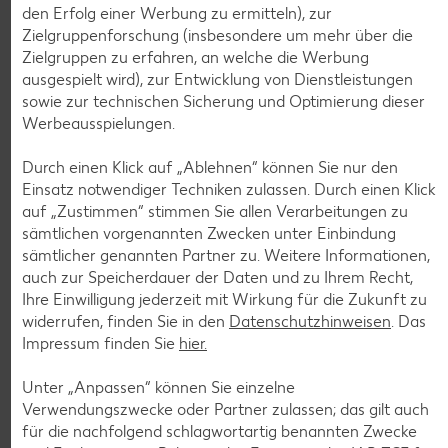
den Erfolg einer Werbung zu ermitteln), zur
Zielgruppenforschung (insbesondere um mehr über die
Zielgruppen zu erfahren, an welche die Werbung
ausgespielt wird), zur Entwicklung von Dienstleistungen
Weitere Angebote anzeigen
sowie zur technischen Sicherung und Optimierung dieser
ROYAL ORANGE
Werbeausspielungen.
Maasdam
je 100 g
Durch einen Klick auf „Ablehnen“ können Sie nur den
-56%
0.69
Einsatz notwendiger Techniken zulassen. Durch einen Klick
1.59
auf „Zustimmen“ stimmen Sie allen Verarbeitungen zu
sämtlichen vorgenannten Zwecken unter Einbindung
sämtlicher genannten Partner zu. Weitere Informationen,
Tiefkühlkost
auch zur Speicherdauer der Daten und zu Ihrem Recht,
Gültig vom 06.08. bis 12.08.
Ihre Einwilligung jederzeit mit Wirkung für die Zukunft zu
widerrufen, finden Sie in den
Datenschutzhinweisen
. Das
Impressum finden Sie
hier.
Unter „Anpassen“ können Sie einzelne
KNÜLLER
Verwendungszwecke oder Partner zulassen; das gilt auch
für die nachfolgend schlagwortartig benannten Zwecke