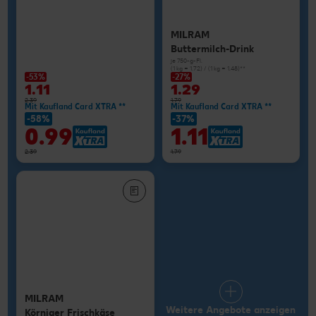
MILRAM
Buttermilch-Drink
je 750-g-Fl.
(1 kg = 1.72) / (1 kg = 1.48)**
-53%
-27%
1.11
1.29
2.39
1.79
Mit Kaufland Card XTRA **
Mit Kaufland Card XTRA **
-58%
-37%
0.99
1.11
2.39
1.79
MILRAM
Weitere Angebote anzeigen
Körniger Frischkäse