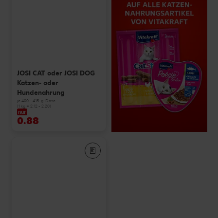
JOSI CAT oder JOSI DOG
Katzen- oder
Hundenahrung
je 400 - 415-g-Dose
(1 kg = 2.12 - 2.20)
nur
0.88