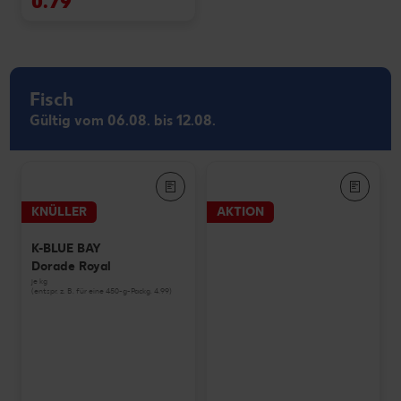
0.79
Fisch
Gültig vom 06.08. bis 12.08.
KNÜLLER
AKTION
K-BLUE BAY
Dorade Royal
je kg
(entspr. z. B. für eine 450-g-Packg. 4.99)