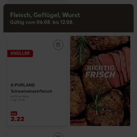
Fleisch, Geflügel, Wurst
Gültig vom 06.08. bis 12.08.
KNÜLLER
K-PURLAND
Schweinehackfleisch
je 500-g-Packg.
(1 kg = 4.44)
nur
2.22