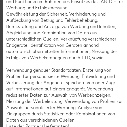
und Funktionen im Rahmen des Einsatzes des IAB TCF für
Werbung und Erfolgsmessung:
Gewährleistung der Sicherheit, Verhinderung und
K-CLASSIC
.
Aufdeckung von Betrug und Fehlerbehebung,
Maxx XXL
je 6 - 12 St. = 398 - 560-ml-Packg.
je 8 St. = 800-ml-Großpackg.
Bereitstellung und Anzeige von Werbung und Inhalten,
(1 l = 5.34 - 7.52)
(1 l = 3.74)
nur
Abgleichung und Kombination von Daten aus
nur
2.99
2.99
unterschiedlichen Quellen, Verknüpfung verschiedener
Endgeräte, Identifikation von Geräten anhand
automatisch übermittelter Informationen, Messung des
Erfolgs von Werbekampagnen durch TTD, sowie:
Verwendung genauer Standortdaten. Erstellung von
Profilen für personalisierte Werbung. Entwicklung und
Verbesserung der Angebote. Speichern von oder Zugriff
auf Informationen auf einem Endgerät. Verwendung
reduzierter Daten zur Auswahl von Werbeanzeigen.
Messung der Werbeleistung. Verwendung von Profilen zur
Auswahl personalisierter Werbung. Analyse von
Weitere Angebote anzeigen
Zielgruppen durch Statistiken oder Kombinationen von
Daten aus verschiedenen Quellen.
Liste der Partner (Lieferanten)