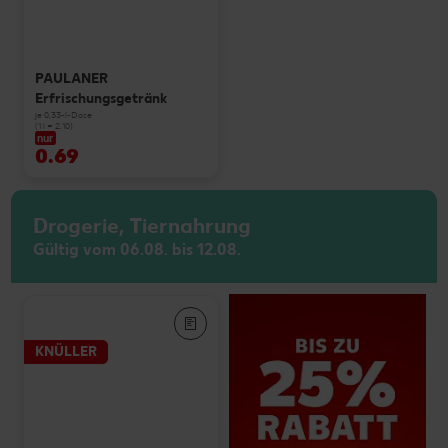
PAULANER
Erfrischungsgetränk
je 0,33-l-Dose
(1 l = 2.10)
nur
0.69
Drogerie, Tiernahrung
Gültig vom 06.08. bis 12.08.
KNÜLLER