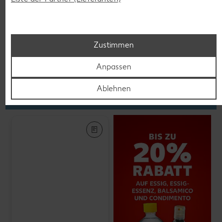
K-PLANT BASED
Veganes Eis
je 500-ml-Becher
(1 l = 5.58)
nur
2.79
Zustimmen
Anpassen
Feinkost, Konserven
Ablehnen
Gültig vom 06.08. bis 12.08.