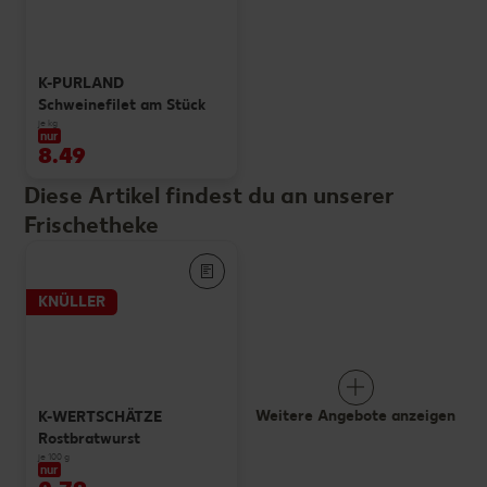
K-PURLAND
Schweinefilet am Stück
je kg
nur
8.49
Diese Artikel findest du an unserer
Frischetheke
KNÜLLER
Weitere Angebote anzeigen
K-WERTSCHÄTZE
Rostbratwurst
je 100 g
nur