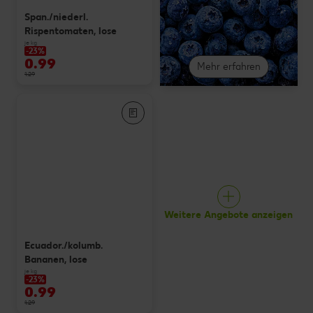
Span./niederl.
Rispentomaten, lose
je kg
-23%
0.99
Mehr erfahren
1.29
Weitere Angebote anzeigen
Ecuador./kolumb.
Bananen, lose
je kg
-23%
0.99
1.29