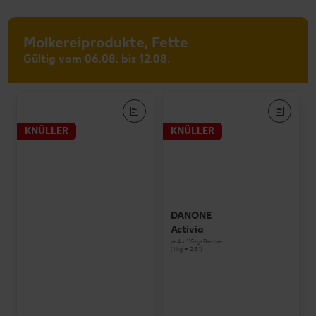
Molkereiprodukte, Fette
Gültig vom 06.08. bis 12.08.
KNÜLLER
KNÜLLER
DANONE
Activia
je 4 x 115-g-Becher
(1 kg = 2.81)