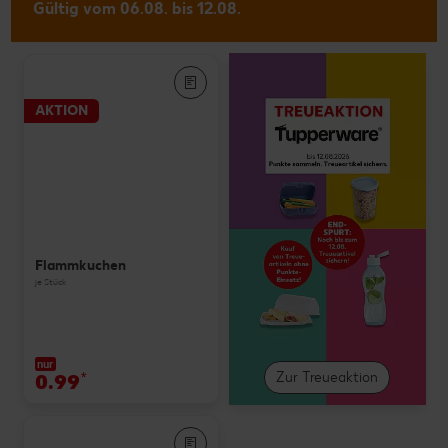
Gültig vom 06.08. bis 12.08.
AKTION
Flammkuchen
je Stück
nur
0.99
*
Zur Treueaktion