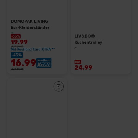
DOMOPAK LIVING
Eck-Kleiderständer
je
LIV&BO®
-33%
19.99
Küchentrolley
UVP 29.99
je
Mit Kaufland Card XTRA **
-43%
16.99
nur
24.99
UVP 29.99