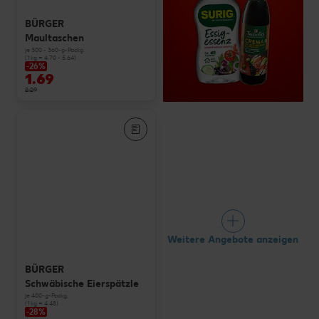
BÜRGER
Maultaschen
je 300 - 360-g-Packg.
(1 kg = 4.70 - 5.64)
-26%
1.69
2.29
Weitere Angebote anzeigen
BÜRGER
Schwäbische Eierspätzle
je 400-g-Packg.
(1 kg = 4.48)
-28%