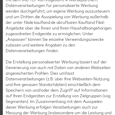
Datenverarbeitungen für personalisierte Werbung
werden durchgeführt, um eigene Werbung auszusteuern
und um Dritten die Ausspielung von Werbung außerhalb
der unter filiale.kaufland.de abrufbaren Kaufland Filial-
Angebote über die Ihnen und Ihren Haushaltsangehörigen
zugeordneten Endgeräte zu ermöglichen. Unter
Weitere Angebote anzeigen
„Anpassen“ können Sie einzelne Verwendungszwecke
zulassen und weitere Angaben zu den
Datenverarbeitungen finden.
K-TAKE IT VEGGIE
Veganer Cocogurt vegan,
versch. Sorten
Die Erstellung personalisierter Werbung basiert auf der
je 400-g-Becher
Generierung von auch mit Daten von anderen Webseiten
(1 kg = 3.23)
nur
angereicherten Profilen. Dies umfasst
1.29
Datenverarbeitungen (z.B. über Ihre Webseiten-Nutzung
und Ihre genauen Standortdaten) einschließlich dem
Diese Artikel findest du an unserer
Speichern von und/oder dem Zugriff auf Informationen
Frischetheke
auf Ihren Endgeräten zur Erstellung von Zielgruppen (sog.
Segmenten). Im Zusammenhang mit dem Ausspielen
dieser Werbung erfolgen Verarbeitungen auch zur
Messung der Werbung (insbesondere um die Leistung und