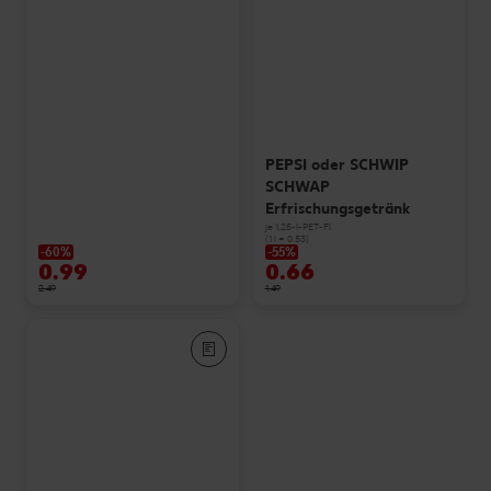
PEPSI oder SCHWIP
SCHWAP
Erfrischungsgetränk
je 1,25-l-PET-Fl.
(1 l = 0.53)
-60%
-55%
0.99
0.66
2.49
1.49