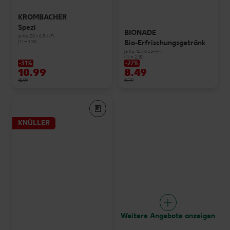
KROMBACHER
Spezi
BIONADE
je Ka. 20 x 0,5-l-Fl.
Bio-Erfrischungsgetränk
(1 l = 1.10)
je Ka. 12 x 0,33-l-Fl.
(1 l = 2.15)
-31%
-27%
10.99
8.49
15.99
11.79
KNÜLLER
Weitere Angebote anzeigen