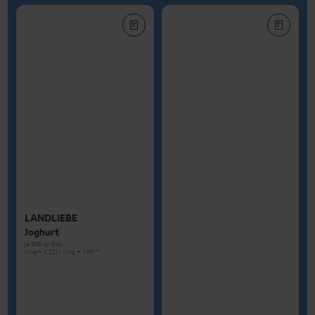
LANDLIEBE
Joghurt
je 500-g-Glas
(1 kg = 2.22) / (1 kg = 1.98)**