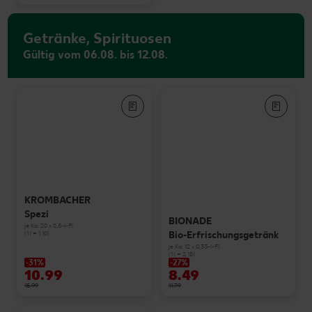
Getränke, Spirituosen
Gültig vom 06.08. bis 12.08.
KROMBACHER
Spezi
BIONADE
je Ka. 20 x 0,5-l-Fl.
Bio-Erfrischungsgetränk
(1 l = 1.10)
je Ka. 12 x 0,33-l-Fl.
(1 l = 2.15)
-31%
-27%
10.99
8.49
15.99
11.79