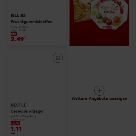
JELLIES
Fruchtgummistreifen
je 180-g-Packg.
(1 kg = 13.84)
nur
2.49
*
Weitere Angebote anzeigen
NESTLÉ
Cerealien-Riegel
je 4 St. = 100-g-Packg.
(1 kg = 11.10)
-25%
1.11
1.49