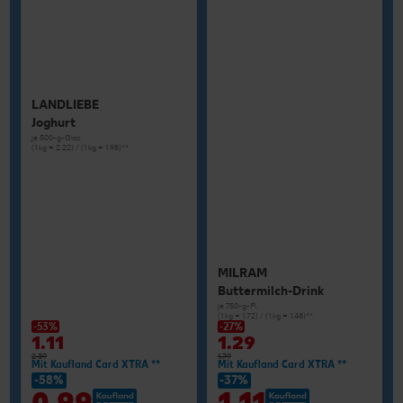
LANDLIEBE
Joghurt
je 500-g-Glas
(1 kg = 2.22) / (1 kg = 1.98)**
MILRAM
Buttermilch-Drink
je 750-g-Fl.
(1 kg = 1.72) / (1 kg = 1.48)**
-53%
-27%
1.11
1.29
2.39
1.79
Mit Kaufland Card XTRA **
Mit Kaufland Card XTRA **
-58%
-37%