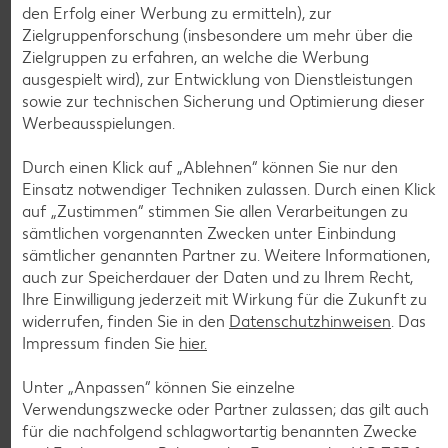
1.59
den Erfolg einer Werbung zu ermitteln), zur
Zielgruppenforschung (insbesondere um mehr über die
Zielgruppen zu erfahren, an welche die Werbung
Tiefkühlkost
ausgespielt wird), zur Entwicklung von Dienstleistungen
Gültig vom 06.08. bis 12.08.
sowie zur technischen Sicherung und Optimierung dieser
Werbeausspielungen.
Durch einen Klick auf „Ablehnen“ können Sie nur den
Einsatz notwendiger Techniken zulassen. Durch einen Klick
KNÜLLER
auf „Zustimmen“ stimmen Sie allen Verarbeitungen zu
sämtlichen vorgenannten Zwecken unter Einbindung
sämtlicher genannten Partner zu. Weitere Informationen,
auch zur Speicherdauer der Daten und zu Ihrem Recht,
Ihre Einwilligung jederzeit mit Wirkung für die Zukunft zu
K-CLASSIC
widerrufen, finden Sie in den
Datenschutzhinweisen
. Das
.
Maxx XXL
Impressum finden Sie
hier.
je 6 - 12 St. = 398 - 560-ml-Packg.
je 8 St. = 800-ml-Großpackg.
(1 l = 5.34 - 7.52)
(1 l = 3.74)
nur
nur
2.99
2.99
Unter „Anpassen“ können Sie einzelne
Verwendungszwecke oder Partner zulassen; das gilt auch
für die nachfolgend schlagwortartig benannten Zwecke