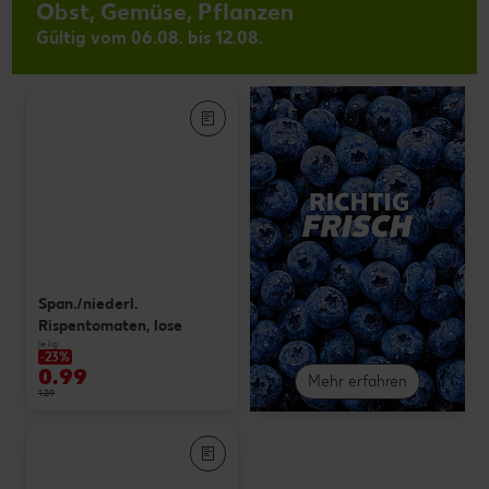
Obst, Gemüse, Pflanzen
Gültig vom 06.08. bis 12.08.
Span./niederl.
Rispentomaten, lose
je kg
-23%
0.99
Mehr erfahren
1.29