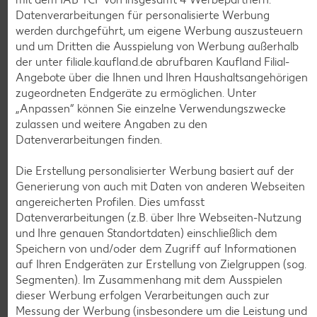
K-TAKE IT VEGGIE
Datenverarbeitungen für personalisierte Werbung
Veganer Cocogurt vegan,
werden durchgeführt, um eigene Werbung auszusteuern
versch. Sorten
und um Dritten die Ausspielung von Werbung außerhalb
je 400-g-Becher
(1 kg = 3.23)
der unter filiale.kaufland.de abrufbaren Kaufland Filial-
nur
1.29
Angebote über die Ihnen und Ihren Haushaltsangehörigen
zugeordneten Endgeräte zu ermöglichen. Unter
Diese Artikel findest du an unserer
„Anpassen“ können Sie einzelne Verwendungszwecke
Frischetheke
zulassen und weitere Angaben zu den
Datenverarbeitungen finden.
Die Erstellung personalisierter Werbung basiert auf der
Generierung von auch mit Daten von anderen Webseiten
angereicherten Profilen. Dies umfasst
Datenverarbeitungen (z.B. über Ihre Webseiten-Nutzung
und Ihre genauen Standortdaten) einschließlich dem
Weitere Angebote anzeigen
Speichern von und/oder dem Zugriff auf Informationen
ROYAL ORANGE
auf Ihren Endgeräten zur Erstellung von Zielgruppen (sog.
Maasdam
Segmenten). Im Zusammenhang mit dem Ausspielen
je 100 g
dieser Werbung erfolgen Verarbeitungen auch zur
-56%
0.69
Messung der Werbung (insbesondere um die Leistung und