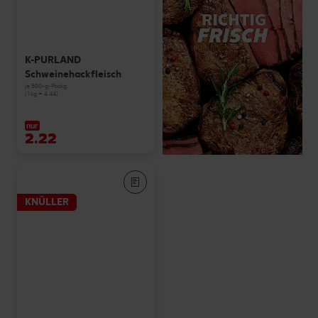
K-PURLAND
Schweinehackfleisch
je 500-g-Packg.
(1 kg = 4.44)
nur
2.22
KNÜLLER