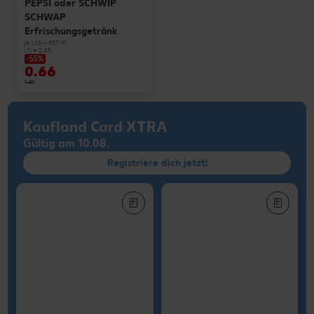
PEPSI oder SCHWIP
SCHWAP
Erfrischungsgetränk
je 1,25-l-PET-Fl.
(1 l = 0.53)
-55%
0.66
1.49
Kaufland Card XTRA
Gültig am 10.08.
Registriere dich jetzt!