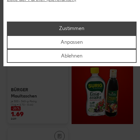
Zustimmen
Anpassen
Ablehnen
BÜRGER
Maultaschen
je 300 - 360-g-Packg.
(1 kg = 4.70 - 5.64)
-26%
1.69
2.29