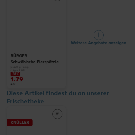
Weitere Angebote anzeigen
BÜRGER
Schwäbische Eierspätzle
je 400-g-Packg.
(1 kg = 4.48)
-28%
1.79
2.49
Diese Artikel findest du an unserer
Frischetheke
KNÜLLER