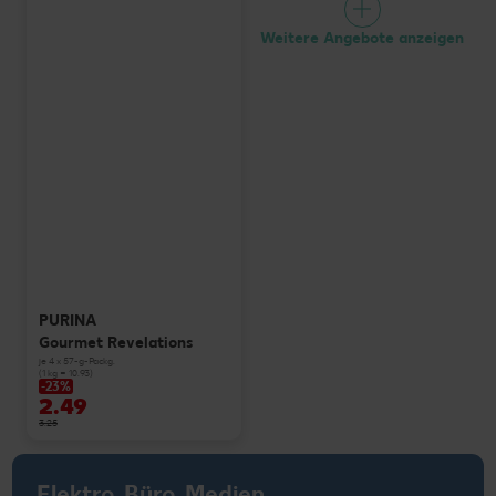
Weitere Angebote anzeigen
PURINA
Gourmet Revelations
je 4 x 57-g-Packg.
(1 kg = 10.93)
-23%
2.49
3.25
Elektro, Büro, Medien