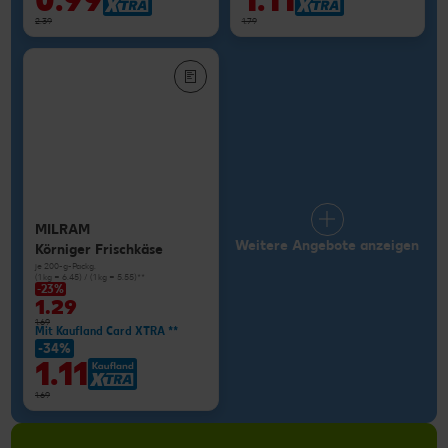
0.99
1.11
2.39
1.79
MILRAM
Weitere Angebote anzeigen
Körniger Frischkäse
je 200-g-Packg.
(1 kg = 6.45) / (1 kg = 5.55)**
-23%
1.29
1.69
Mit Kaufland Card XTRA **
-34%
1.11
1.69