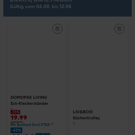
Gültig vom 06.08. bis 12.08.
DOMOPAK LIVING
Eck-Kleiderständer
je
LIV&BO®
-33%
19.99
Küchentrolley
UVP 29.99
je
Mit Kaufland Card XTRA **
-43%