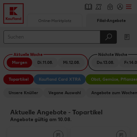
Online-Marktplatz
Filial-Angebote
Springe zu
Hauptinhalt
Aktuelle Woche
Nächste Woche
Footer
Morgen
Di.
11.08.
Mi.
12.08.
Do.
13.08.
Fr.
14.0
Schwebender Seitenbereich
Topartikel
Kaufland Card XTRA
Obst, Gemüse, Pflanze
Unsere Knüller
Vegane Auswahl
Angebote zum Wochen
Aktuelle Angebote
-
Topartikel
Angebote gültig am 10.08.