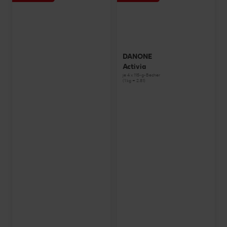
DANONE
Activia
je 4 x 115-g-Becher
(1 kg = 2.81)