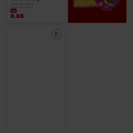
je 400 - 415-g-Dose
(1 kg = 2.12 - 2.20)
nur
0.88