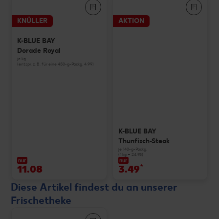
KNÜLLER
AKTION
K-BLUE BAY
Dorade Royal
je kg
(entspr. z. B. für eine 450-g-Packg. 4.99)
K-BLUE BAY
Thunfisch-Steak
je 140-g-Packg.
(1 kg = 24.93)
nur
nur
11.08
3.49
*
Diese Artikel findest du an unserer
Frischetheke