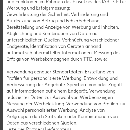
und Funktionen im Rahmen des Einsatzes des IAB TCF für
Werbung und Erfolgsmessung:
Gewährleistung der Sicherheit, Verhinderung und
Aufdeckung von Betrug und Fehlerbehebung,
Bereitstellung und Anzeige von Werbung und Inhalten,
Abgleichung und Kombination von Daten aus
unterschiedlichen Quellen, Verknüpfung verschiedener
Endgeräte, Identifikation von Geräten anhand
automatisch übermittelter Informationen, Messung des
Weitere Angebote anzeigen
Erfolgs von Werbekampagnen durch TTD, sowie:
Verwendung genauer Standortdaten. Erstellung von
Profilen für personalisierte Werbung. Entwicklung und
K-PLANT BASED
Veganes Eis
Verbesserung der Angebote. Speichern von oder Zugriff
je 500-ml-Becher
auf Informationen auf einem Endgerät. Verwendung
(1 l = 5.58)
nur
reduzierter Daten zur Auswahl von Werbeanzeigen.
2.79
Messung der Werbeleistung. Verwendung von Profilen zur
Auswahl personalisierter Werbung. Analyse von
Zielgruppen durch Statistiken oder Kombinationen von
Feinkost, Konserven
Daten aus verschiedenen Quellen.
Gültig vom 06.08. bis 12.08.
Liste der Partner (Lieferanten)