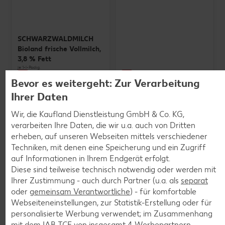
SCHWARZWALDMILCH
Bioland frische Vollmilch,
3,8 % Fett
je 1-l-Packg.
nur
nur
1.59
1.29
Bevor es weitergeht: Zur Verarbeitung
Ihrer Daten
Wir, die Kaufland Dienstleistung GmbH & Co. KG,
verarbeiten Ihre Daten, die wir u.a. auch von Dritten
erheben, auf unseren Webseiten mittels verschiedener
Techniken, mit denen eine Speicherung und ein Zugriff
auf Informationen in Ihrem Endgerät erfolgt.
Diese sind teilweise technisch notwendig oder werden mit
Ihrer Zustimmung - auch durch Partner (u.a. als
separat
oder
gemeinsam Verantwortliche
) - für komfortable
Weitere Angebote anzeigen
Webseiteneinstellungen, zur Statistik-Erstellung oder für
personalisierte Werbung verwendet; im Zusammenhang
mit dem IAB TCF von insgesamt
4
Werbepartnern.