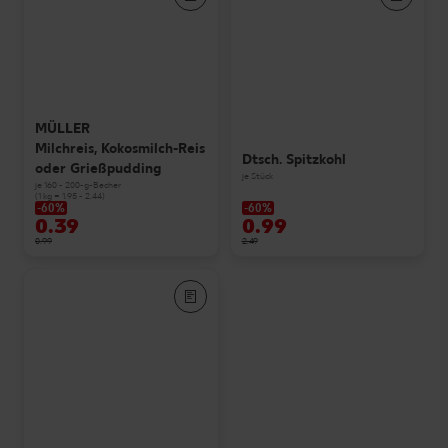
MÜLLER
Milchreis, Kokosmilch-Reis
Dtsch. Spitzkohl
oder Grießpudding
je Stück
je 160 - 200-g-Becher
(1 kg = 1.95 - 2.44)
-60%
-60%
0.39
0.99
0.99
2.49