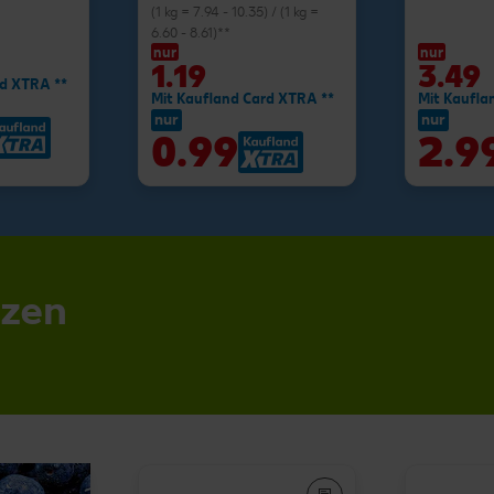
(1 kg = 7.94 - 10.35) / (1 kg =
6.60 - 8.61)**
nur
nur
1.19
3.49
rd XTRA **
Mit Kaufland Card XTRA **
Mit Kaufla
nur
nur
0.99
2.9
nzen