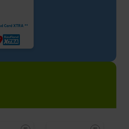
nd Card XTRA **
9