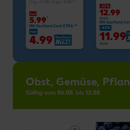
(1 kg = 11.98) / (1 kg = 9.98)**
-35%
12.99
nur
5.99
*
19.99
Mit Kaufland Ca
Mit Kaufland Card XTRA **
-40%
nur
11.99
4.99
*
19.99
Obst, Gemüse, Pfla
Gültig vom 06.08. bis 12.08.