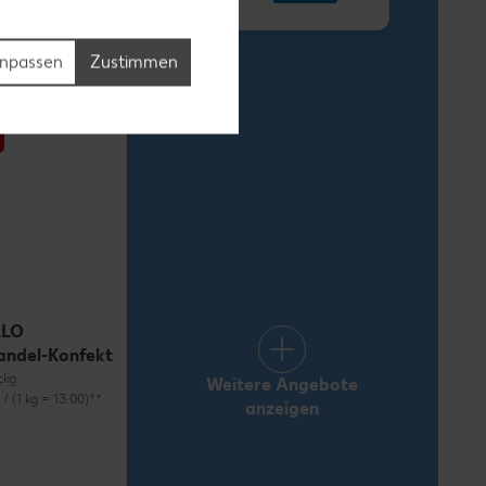
1.69
npassen
Zustimmen
LLO
andel-Konfekt
ckg.
Weitere Angebote
) / (1 kg = 13.00)**
anzeigen