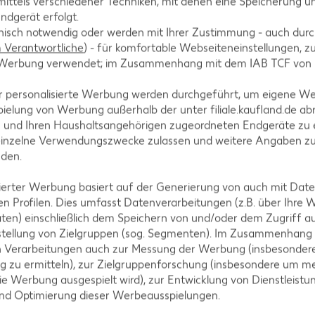
ittels verschiedener Techniken, mit denen eine Speicherung un
ndgerät erfolgt.
hnisch notwendig oder werden mit Ihrer Zustimmung - auch durch
Verantwortliche
) - für komfortable Webseiteneinstellungen, zur
te Werbung verwendet; im Zusammenhang mit dem IAB TCF von
A
r personalisierte Werbung werden durchgeführt, um eigene W
ielung von Werbung außerhalb der unter filiale.kaufland.de abr
n und Ihren Haushaltsangehörigen zugeordneten Endgeräte zu 
einzelne Verwendungszwecke zulassen und weitere Angaben z
nden.
AKTION
isierter Werbung basiert auf der Generierung von auch mit Dat
n Profilen. Dies umfasst Datenverarbeitungen (z.B. über Ihre
IGLO
ten) einschließlich dem Speichern von und/oder dem Zugriff a
Backfisc
stellung von Zielgruppen (sog. Segmenten). Im Zusammenhang
oder Fil
n Verarbeitungen auch zur Messung der Werbung (insbesondere
je 480 - 728
g zu ermitteln), zur Zielgruppenforschung (insbesondere um me
MILRAM
(1 kg = 6.10 -
ie Werbung ausgespielt wird), zur Entwicklung von Dienstleistu
- 8.32)**
Körniger Frischkäse
und Optimierung dieser Werbeausspielungen.
je 200-g-Packg.
(1 kg = 6.45) / (1 kg = 5.55)**