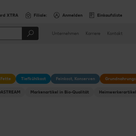
ard XTRA
Filiale:
Anmelden
Einkaufsliste
Unternehmen
Karriere
Kontakt
 Fette
Tiefkühlkost
Feinkost, Konserven
Grundnahrungs
ODASTREAM
Markenartikel in Bio-Qualität
Heimwerkerartike