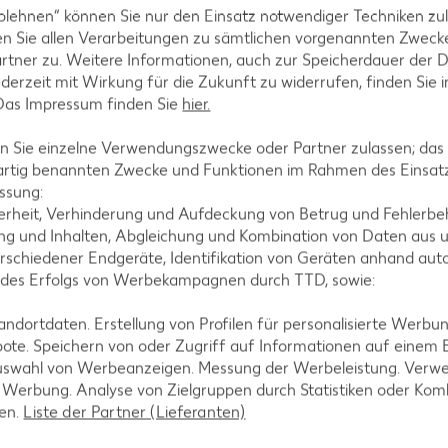
blehnen“ können Sie nur den Einsatz notwendiger Techniken zul
n Sie allen Verarbeitungen zu sämtlichen vorgenannten Zweck
rtner zu. Weitere Informationen, auch zur Speicherdauer der 
jederzeit mit Wirkung für die Zukunft zu widerrufen, finden Sie 
 Das Impressum finden Sie
hier.
 Sie einzelne Verwendungszwecke oder Partner zulassen; das g
artig benannten Zwecke und Funktionen im Rahmen des Einsatz
ssung:
erheit, Verhinderung und Aufdeckung von Betrug und Fehlerbeh
g und Inhalten, Abgleichung und Kombination von Daten aus u
rschiedener Endgeräte, Identifikation von Geräten anhand aut
rink
 des Erfolgs von Werbekampagnen durch TTD, sowie:
 = 1.48)**
dortdaten. Erstellung von Profilen für personalisierte Werbu
-23%
1.29
ote. Speichern von oder Zugriff auf Informationen auf einem
nur
uswahl von Werbeanzeigen. Messung der Werbeleistung. Verwe
4.44
*
1.69
rd XTRA **
Mit Kaufland Card XTRA **
r Werbung. Analyse von Zielgruppen durch Statistiken oder Ko
Mit Kaufla
-34%
len.
Liste der Partner (Lieferanten)
nur
1.11
3.9