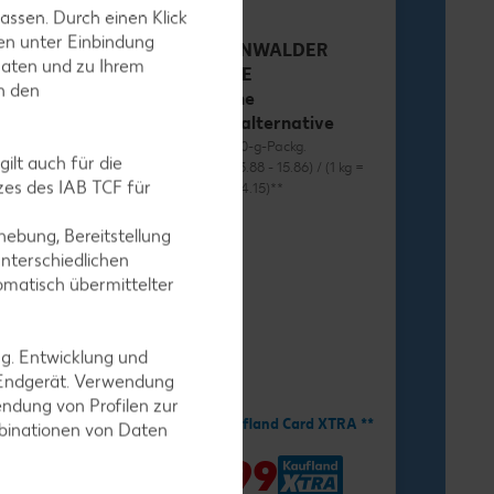
assen. Durch einen Klick
en unter Einbindung
RÜGENWALDER
Daten und zu Ihrem
MÜHLE
in den
Vegane
Wurstalternative
je 70 - 80-g-Packg.
ilt auch für die
(1 kg = 13.88 - 15.86) / (1 kg =
es des IAB TCF für
12.38 - 14.15)**
ebung, Bereitstellung
nterschiedlichen
omatisch übermittelter
ng. Entwicklung und
-34%
1.11
 Endgerät. Verwendung
ndung von Profilen zur
1.69
Mit Kaufland Card XTRA **
mbinationen von Daten
nd Card XTRA **
-41%
0.99
9
*