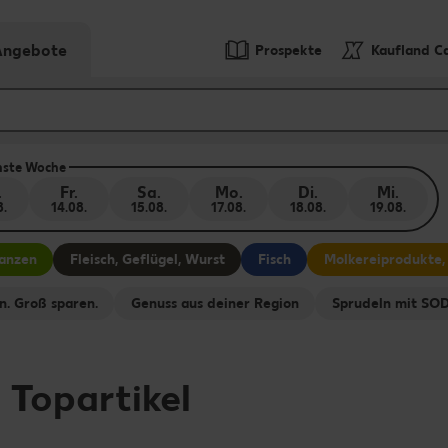
-Angebote
Prospekte
Kaufland C
hste Woche
.
Fr.
Sa.
Mo.
Di.
Mi.
8.
14.08.
15.08.
17.08.
18.08.
19.08.
lanzen
Fleisch, Geflügel, Wurst
Fisch
Molkereiprodukte,
n. Groß sparen.
Genuss aus deiner Region
Sprudeln mit S
-
Topartikel