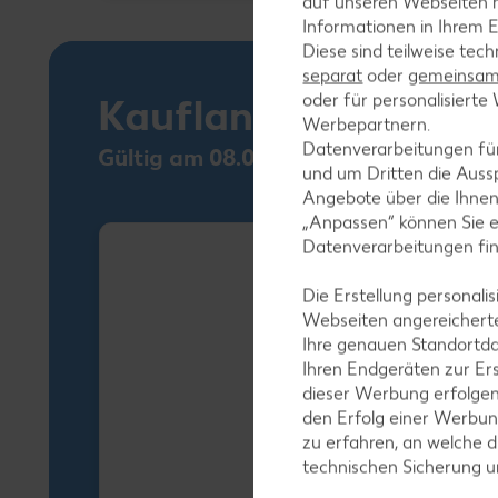
auf unseren Webseiten m
Informationen in Ihrem E
Diese sind teilweise tec
separat
oder
gemeinsam 
oder für personalisier
Kaufland Card XTR
Werbepartnern.
Datenverarbeitungen fü
Gültig am 08.08.
und um Dritten die Aussp
Angebote über die Ihne
„Anpassen“ können Sie 
Datenverarbeitungen fi
Die Erstellung personal
Webseiten angereicherte
Ihre genauen Standortda
Ihren Endgeräten zur Er
dieser Werbung erfolge
den Erfolg einer Werbun
zu erfahren, an welche d
technischen Sicherung 