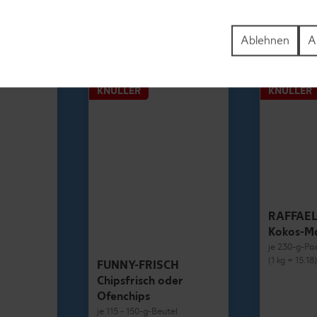
1.69
Ablehnen
A
KNÜLLER
KNÜLLER
RAFFAE
Kokos-M
je 230-g-Pa
(1 kg = 15.18
FUNNY-FRISCH
Chipsfrisch oder
Ofenchips
je 115 - 150-g-Beutel