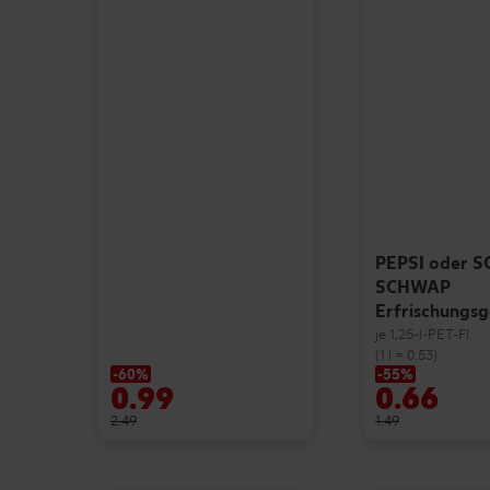
PEPSI oder 
SCHWAP
Erfrischungs
je 1,25-l-PET-Fl.
(1 l = 0.53)
-60%
-55%
0.99
0.66
2.49
1.49