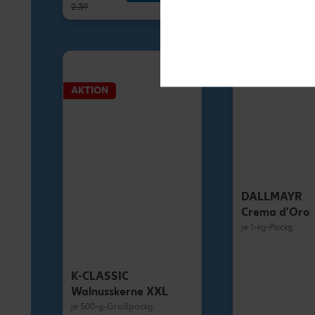
2.39
1.79
AKTION
DALLMAYR
Crema d'Oro
je 1-kg-Packg.
K-CLASSIC
Walnusskerne XXL
je 500-g-Großpackg.