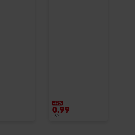
-47%
0.99
1.89