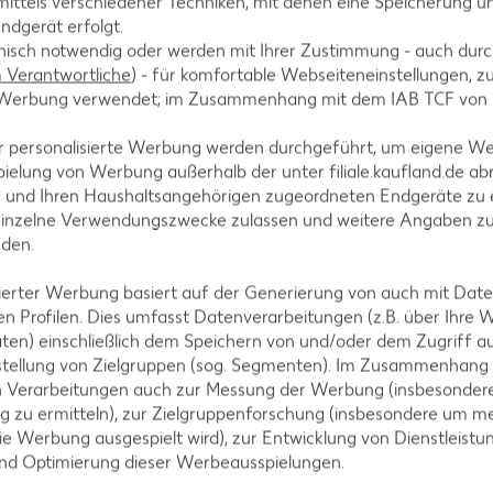
ittels verschiedener Techniken, mit denen eine Speicherung un
ndgerät erfolgt.
hnisch notwendig oder werden mit Ihrer Zustimmung - auch durch
Verantwortliche
) - für komfortable Webseiteneinstellungen, zur
te Werbung verwendet; im Zusammenhang mit dem IAB TCF von
A
r personalisierte Werbung werden durchgeführt, um eigene W
ielung von Werbung außerhalb der unter filiale.kaufland.de abr
n und Ihren Haushaltsangehörigen zugeordneten Endgeräte zu 
einzelne Verwendungszwecke zulassen und weitere Angaben z
nden.
AKTION
isierter Werbung basiert auf der Generierung von auch mit Dat
n Profilen. Dies umfasst Datenverarbeitungen (z.B. über Ihre
IGLO
ten) einschließlich dem Speichern von und/oder dem Zugriff a
Backfisc
stellung von Zielgruppen (sog. Segmenten). Im Zusammenhang
oder Fil
n Verarbeitungen auch zur Messung der Werbung (insbesondere
je 480 - 728
g zu ermitteln), zur Zielgruppenforschung (insbesondere um me
MILRAM
(1 kg = 6.10 -
ie Werbung ausgespielt wird), zur Entwicklung von Dienstleistu
- 8.32)**
Körniger Frischkäse
und Optimierung dieser Werbeausspielungen.
je 200-g-Packg.
(1 kg = 6.45) / (1 kg = 5.55)**