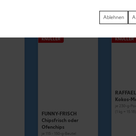
1.69
Ablehnen
A
KNÜLLER
KNÜLLER
RAFFAE
Kokos-M
je 230-g-Pa
(1 kg = 15.18
FUNNY-FRISCH
Chipsfrisch oder
Ofenchips
je 115 - 150-g-Beutel