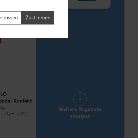
1.69
npassen
Zustimmen
LLO
andel-Konfekt
ckg.
Weitere Angebote
) / (1 kg = 13.00)**
anzeigen