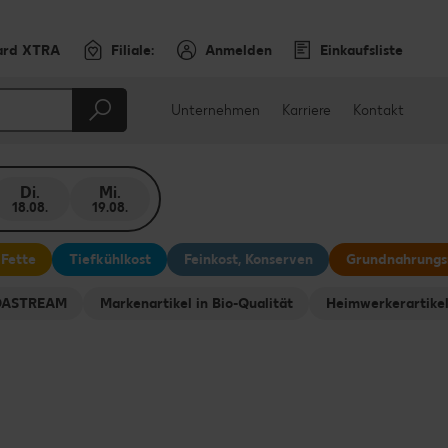
ard XTRA
Filiale:
Anmelden
Einkaufsliste
Unternehmen
Karriere
Kontakt
Di.
Mi.
18.08.
19.08.
 Fette
Tiefkühlkost
Feinkost, Konserven
Grundnahrungs
ODASTREAM
Markenartikel in Bio-Qualität
Heimwerkerartike