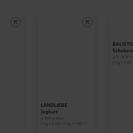
BALISTO
Schokori
je 5 - 8 St. 
(1 kg = 7.08 -
LANDLIEBE
Joghurt
je 500-g-Glas
(1 kg = 2.22) / (1 kg = 1.98)**