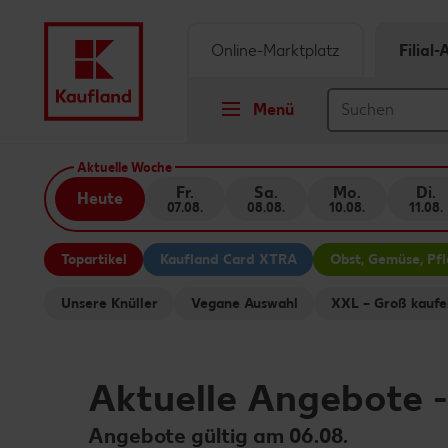
Online-Marktplatz
Filial
Menü
Springe zu
Aktuelle Woche
Fr.
Sa.
Mo.
Di.
Heute
07.08.
08.08.
10.08.
11.08.
Hauptinhalt
Topartikel
Kaufland Card XTRA
Obst, Gemüse, Pf
Footer
Unsere Knüller
Vegane Auswahl
XXL – Groß kaufe
Schwebender Seitenbereich
Aktuelle Angebote
Angebote gültig am 06.08.