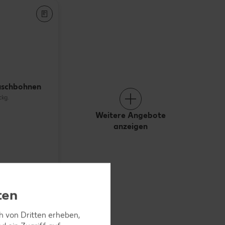
uschbohnen
ckg.
Weitere Angebote
anzeigen
ten
ch von Dritten erheben,