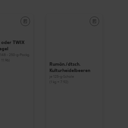
 oder TWIX
egel
= 148 - 250-g-Packg.
 11.96)
Rumän./dtsch.
Kulturheidelbeeren
je 125-g-Schale
(1 kg = 7.92)