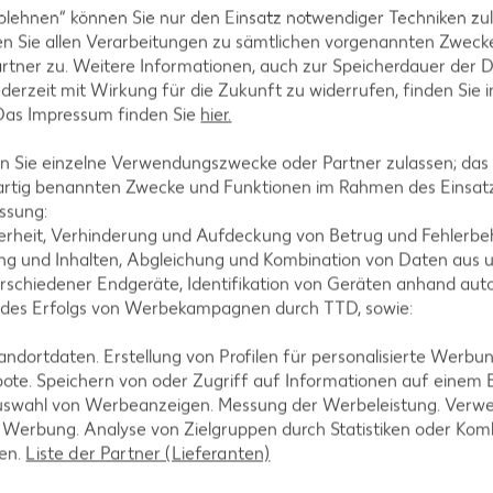
blehnen“ können Sie nur den Einsatz notwendiger Techniken zul
n Sie allen Verarbeitungen zu sämtlichen vorgenannten Zweck
rtner zu. Weitere Informationen, auch zur Speicherdauer der 
jederzeit mit Wirkung für die Zukunft zu widerrufen, finden Sie 
 Das Impressum finden Sie
hier.
 Sie einzelne Verwendungszwecke oder Partner zulassen; das g
artig benannten Zwecke und Funktionen im Rahmen des Einsatz
ssung:
erheit, Verhinderung und Aufdeckung von Betrug und Fehlerbeh
g und Inhalten, Abgleichung und Kombination von Daten aus u
rschiedener Endgeräte, Identifikation von Geräten anhand aut
rink
 des Erfolgs von Werbekampagnen durch TTD, sowie:
 = 1.48)**
dortdaten. Erstellung von Profilen für personalisierte Werbu
-23%
1.29
ote. Speichern von oder Zugriff auf Informationen auf einem
nur
uswahl von Werbeanzeigen. Messung der Werbeleistung. Verwe
4.44
*
1.69
rd XTRA **
Mit Kaufland Card XTRA **
r Werbung. Analyse von Zielgruppen durch Statistiken oder Ko
Mit Kaufla
-34%
len.
Liste der Partner (Lieferanten)
nur
1.11
3.9