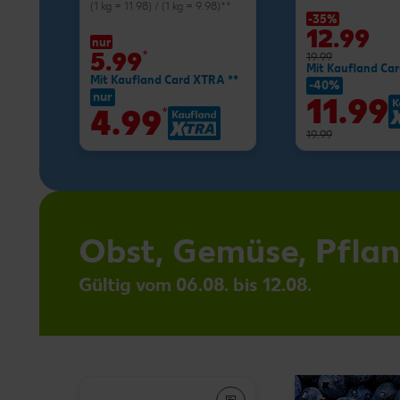
(1 kg = 11.98) / (1 kg = 9.98)**
-35%
12.99
nur
5.99
*
19.99
Mit Kaufland Ca
Mit Kaufland Card XTRA **
-40%
nur
11.99
4.99
*
19.99
Obst, Gemüse, Pfla
Gültig vom 06.08. bis 12.08.