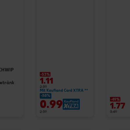
SCHWIP
-53%
1.11
getränk
2.39
Mit Kaufland Card XTRA **
-58%
-49%
0.99
1.77
2.39
3.49