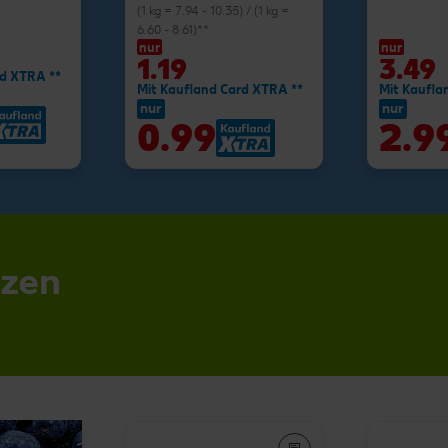
(1 kg = 7.94 - 10.35) / (1 kg =
6.60 - 8.61)**
nur
nur
1.19
3.49
rd XTRA **
Mit Kaufland Card XTRA **
Mit Kaufla
nur
nur
0.99
2.9
nzen