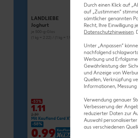
Durch einen Klick auf „A
auf „Zustimmen“ stimme
LANDLIEBE
sämtlicher genannten Pa
Joghurt
Recht, Ihre Einwilligung 
Datenschutzhinweisen
.
je 500-g-Glas
(1 kg = 2.22) / (1 kg = 1.98)**
Unter „Anpassen“ können
nachfolgend schlagwort
Werbung und Erfolgsme
Gewährleistung der Sich
und Anzeige von Werbun
MILRAM
Quellen, Verknüpfung ve
Buttermilch-D
Informationen, Messung
je 750-g-Fl.
(1 kg = 1.72) / (1 kg
Verwendung genauer Stan
-53%
-27%
1.11
1.29
Verbesserung der Angeb
reduzierter Daten zur A
2.39
1.79
Mit Kaufland Card XTRA **
Mit Kaufland Ca
Auswahl personalisierte
-58%
-37%
aus verschiedenen Quel
0.99
1.11