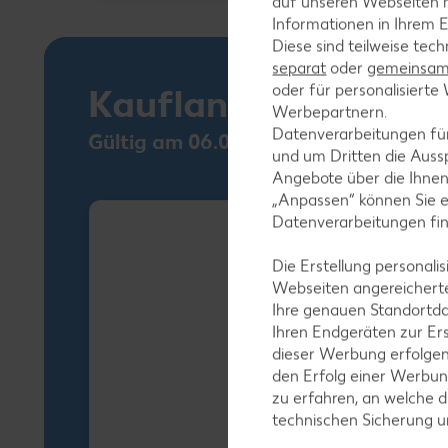
auf unseren Webseiten m
Informationen in Ihrem E
Diese sind teilweise tec
separat
oder
gemeinsam 
oder für personalisier
Kaufland Card XTR
Werbepartnern.
Datenverarbeitungen fü
Gültig am 06.08.
und um Dritten die Aussp
Angebote über die Ihne
„Anpassen“ können Sie 
Datenverarbeitungen fi
Die Erstellung personal
Webseiten angereicherte
Ihre genauen Standortda
Ihren Endgeräten zur Er
dieser Werbung erfolge
den Erfolg einer Werbun
zu erfahren, an welche d
technischen Sicherung 