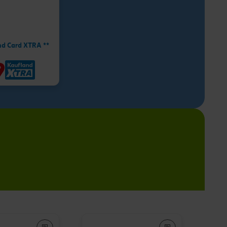
nd Card XTRA **
9