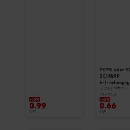
PEPSI oder 
SCHWAP
Erfrischungs
je 1,25-l-PET-Fl.
(1 l = 0.53)
-60%
-55%
0.99
0.66
2.49
1.49