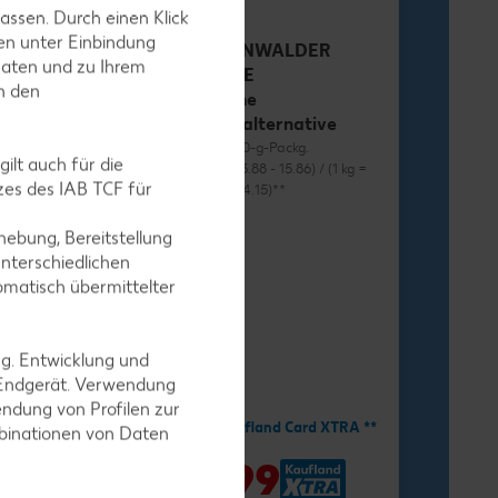
assen. Durch einen Klick
en unter Einbindung
RÜGENWALDER
Daten und zu Ihrem
MÜHLE
in den
Vegane
Wurstalternative
je 70 - 80-g-Packg.
ilt auch für die
(1 kg = 13.88 - 15.86) / (1 kg =
es des IAB TCF für
12.38 - 14.15)**
ebung, Bereitstellung
nterschiedlichen
omatisch übermittelter
ng. Entwicklung und
-34%
1.11
 Endgerät. Verwendung
ndung von Profilen zur
1.69
Mit Kaufland Card XTRA **
mbinationen von Daten
nd Card XTRA **
-41%
0.99
9
*