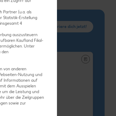
d ein Zugriff auf
 Partner (u.a. als
 Statistik-Erstellung
 insgesamt
4
Registriere dich jetzt!
erbung auszusteuern
ufbaren Kaufland Filial-
ermöglichen. Unter
u den
en von anderen
 Webseiten-Nutzung und
uf Informationen auf
h-Stäbchen
 mit dem Ausspielen
egro XXL
 um die Leistung und
-g-Packg.
hr über die Zielgruppen
 9.25) / (1 kg = 5.49
ngen sowie zur