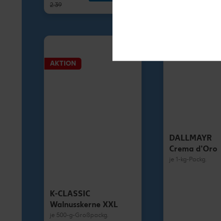
2.39
1.79
AKTION
DALLMAYR
Crema d'Oro
je 1-kg-Packg.
K-CLASSIC
Walnusskerne XXL
je 500-g-Großpackg.