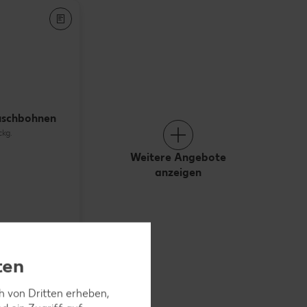
uschbohnen
ckg.
Weitere Angebote
anzeigen
ten
ch von Dritten erheben,