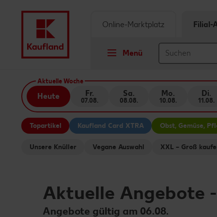
Online-Marktplatz
Filial
Menü
Springe zu
Aktuelle Woche
Fr.
Sa.
Mo.
Di.
Heute
07.08.
08.08.
10.08.
11.08.
Hauptinhalt
Topartikel
Kaufland Card XTRA
Obst, Gemüse, Pf
Footer
Unsere Knüller
Vegane Auswahl
XXL – Groß kaufe
Schwebender Seitenbereich
Aktuelle Angebote
Angebote gültig am 06.08.