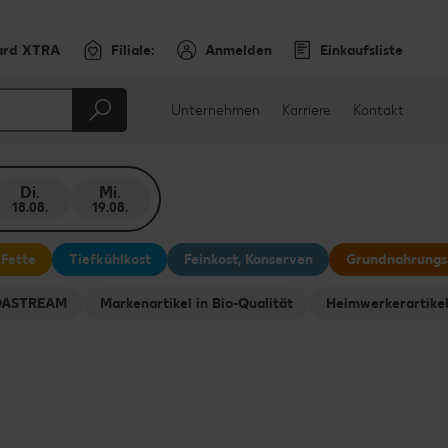
ard XTRA
Filiale:
Anmelden
Einkaufsliste
Unternehmen
Karriere
Kontakt
Di.
Mi.
18.08.
19.08.
 Fette
Tiefkühlkost
Feinkost, Konserven
Grundnahrungs
ODASTREAM
Markenartikel in Bio-Qualität
Heimwerkerartike