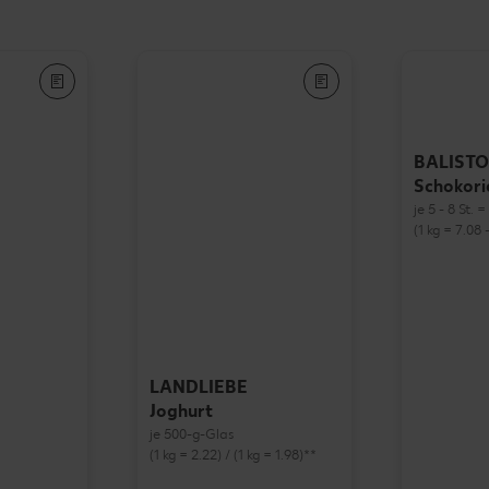
BALISTO
Schokori
je 5 - 8 St. 
(1 kg = 7.08 -
LANDLIEBE
Joghurt
je 500-g-Glas
(1 kg = 2.22) / (1 kg = 1.98)**