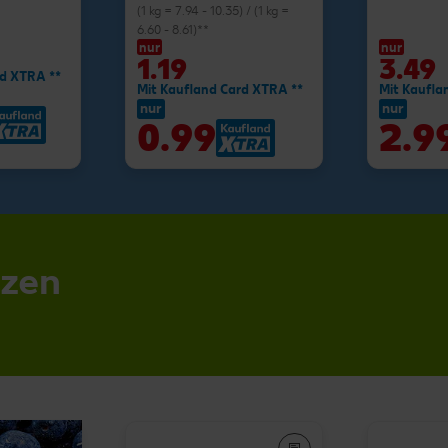
(1 kg = 7.94 - 10.35) / (1 kg =
6.60 - 8.61)**
nur
nur
1.19
3.49
rd XTRA **
Mit Kaufland Card XTRA **
Mit Kaufla
nur
nur
0.99
2.9
nzen