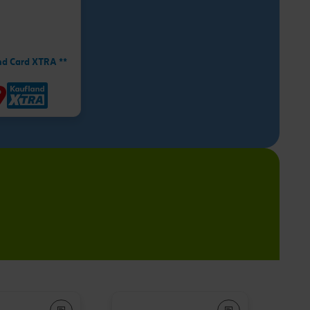
nd Card XTRA **
9