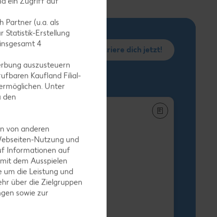
d ein Zugriff auf
 Partner (u.a. als
 Statistik-Erstellung
 insgesamt
4
Registriere dich jetzt!
erbung auszusteuern
ufbaren Kaufland Filial-
ermöglichen. Unter
u den
en von anderen
 Webseiten-Nutzung und
uf Informationen auf
h-Stäbchen
 mit dem Ausspielen
egro XXL
 um die Leistung und
-g-Packg.
hr über die Zielgruppen
 9.25) / (1 kg = 5.49
ngen sowie zur