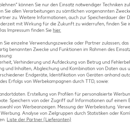
blehnen“ können Sie nur den Einsatz notwendiger Techniken zul
n Sie allen Verarbeitungen zu sämtlichen vorgenannten Zweck
rtner zu. Weitere Informationen, auch zur Speicherdauer der 
jederzeit mit Wirkung für die Zukunft zu widerrufen, finden Sie 
 Das Impressum finden Sie
hier.
 Sie einzelne Verwendungszwecke oder Partner zulassen; das g
artig benannten Zwecke und Funktionen im Rahmen des Einsatz
ssung:
erheit, Verhinderung und Aufdeckung von Betrug und Fehlerbeh
g und Inhalten, Abgleichung und Kombination von Daten aus u
rschiedener Endgeräte, Identifikation von Geräten anhand aut
rink
 des Erfolgs von Werbekampagnen durch TTD, sowie:
 = 1.48)**
dortdaten. Erstellung von Profilen für personalisierte Werbu
-23%
1.29
ote. Speichern von oder Zugriff auf Informationen auf einem
nur
uswahl von Werbeanzeigen. Messung der Werbeleistung. Verwe
4.44
*
1.69
rd XTRA **
Mit Kaufland Card XTRA **
r Werbung. Analyse von Zielgruppen durch Statistiken oder Ko
Mit Kaufla
-34%
len.
Liste der Partner (Lieferanten)
nur
1.11
3.9