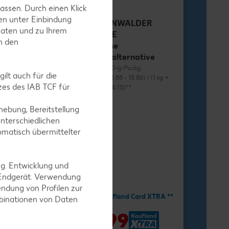
assen. Durch einen Klick
en unter Einbindung
RÜGENWALDER
Daten und zu Ihrem
MÜHLE
in den
Vegane
Wurstalternative
je 70 - 80-g-Packg.
ilt auch für die
(1 kg = 13.88 - 15.86) / (1 kg =
es des IAB TCF für
12.38 - 14.15)**
ebung, Bereitstellung
nterschiedlichen
omatisch übermittelter
ng. Entwicklung und
-34%
1.11
 Endgerät. Verwendung
ndung von Profilen zur
1.69
Mit Kaufland Card XTRA **
mbinationen von Daten
nd Card XTRA **
-41%
0.99
9
*