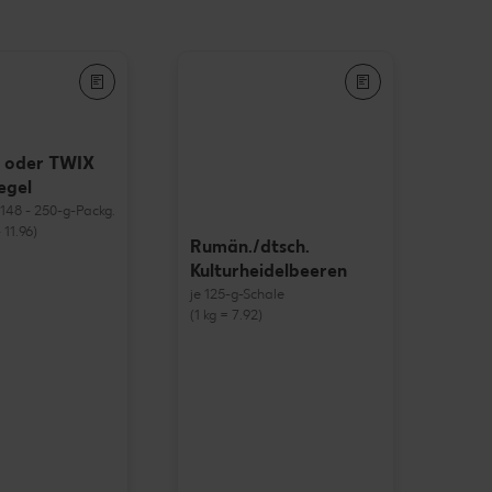
 oder TWIX
egel
= 148 - 250-g-Packg.
 11.96)
Rumän./dtsch.
Kulturheidelbeeren
je 125-g-Schale
(1 kg = 7.92)