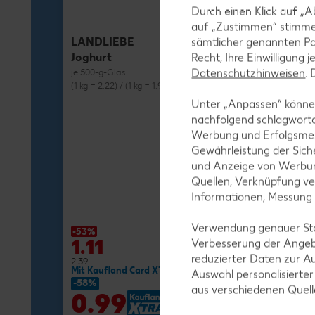
Durch einen Klick auf „A
auf „Zustimmen“ stimme
LANDLIEBE
sämtlicher genannten Pa
Joghurt
Recht, Ihre Einwilligung 
Datenschutzhinweisen
.
je 500-g-Glas
(1 kg = 2.22) / (1 kg = 1.98)**
Unter „Anpassen“ können
nachfolgend schlagwort
Werbung und Erfolgsme
Gewährleistung der Sich
und Anzeige von Werbun
MILRAM
Quellen, Verknüpfung ve
Buttermilch-D
Informationen, Messung
je 750-g-Fl.
(1 kg = 1.72) / (1 kg
Verwendung genauer Stan
-53%
-27%
1.11
1.29
Verbesserung der Angeb
reduzierter Daten zur A
2.39
1.79
Mit Kaufland Card XTRA **
Mit Kaufland Ca
Auswahl personalisierte
-58%
-37%
aus verschiedenen Quel
0.99
1.11