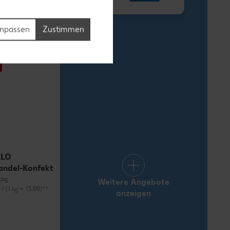
1.69
npassen
Zustimmen
LLO
andel-Konfekt
ckg.
Weitere Angebote
) / (1 kg = 13.00)**
anzeigen