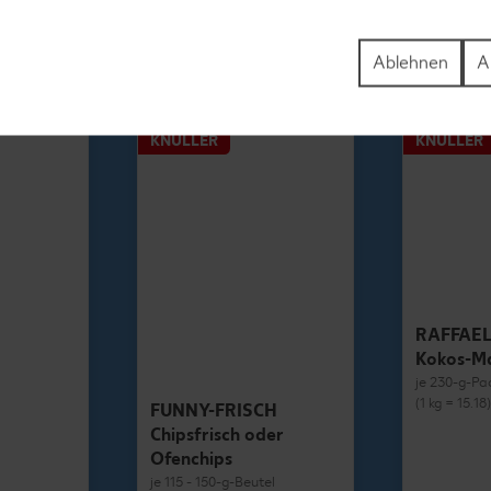
1.69
Ablehnen
A
KNÜLLER
KNÜLLER
RAFFAE
Kokos-M
je 230-g-Pa
(1 kg = 15.18
FUNNY-FRISCH
Chipsfrisch oder
Ofenchips
je 115 - 150-g-Beutel