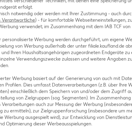
ittels verschiedener Techniken, mit denen eine Speicherung un
ndgerät erfolgt.
hnisch notwendig oder werden mit Ihrer Zustimmung - auch durch
Verantwortliche
) - für komfortable Webseiteneinstellungen, zur
te Werbung verwendet; im Zusammenhang mit dem IAB TCF von
A
r personalisierte Werbung werden durchgeführt, um eigene W
ielung von Werbung außerhalb der unter filiale.kaufland.de abr
n und Ihren Haushaltsangehörigen zugeordneten Endgeräte zu 
einzelne Verwendungszwecke zulassen und weitere Angaben z
nden.
AKTION
isierter Werbung basiert auf der Generierung von auch mit Dat
n Profilen. Dies umfasst Datenverarbeitungen (z.B. über Ihre
IGLO
ten) einschließlich dem Speichern von und/oder dem Zugriff a
Backfisc
stellung von Zielgruppen (sog. Segmenten). Im Zusammenhang
oder Fil
n Verarbeitungen auch zur Messung der Werbung (insbesondere
je 480 - 728
g zu ermitteln), zur Zielgruppenforschung (insbesondere um me
MILRAM
(1 kg = 6.10 -
ie Werbung ausgespielt wird), zur Entwicklung von Dienstleistu
- 8.32)**
Körniger Frischkäse
und Optimierung dieser Werbeausspielungen.
je 200-g-Packg.
(1 kg = 6.45) / (1 kg = 5.55)**