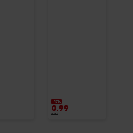
-47%
0.99
1.89