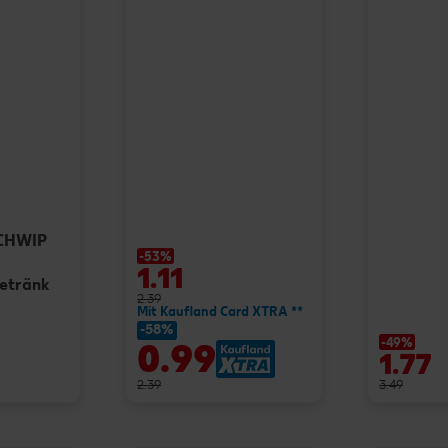
SCHWIP
-53%
1.11
getränk
2.39
Mit Kaufland Card XTRA **
-58%
-49%
0.99
1.77
2.39
3.49