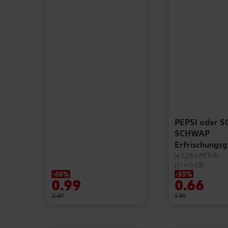
PEPSI oder 
SCHWAP
Erfrischungs
je 1,25-l-PET-Fl.
(1 l = 0.53)
-60%
-55%
0.99
0.66
2.49
1.49