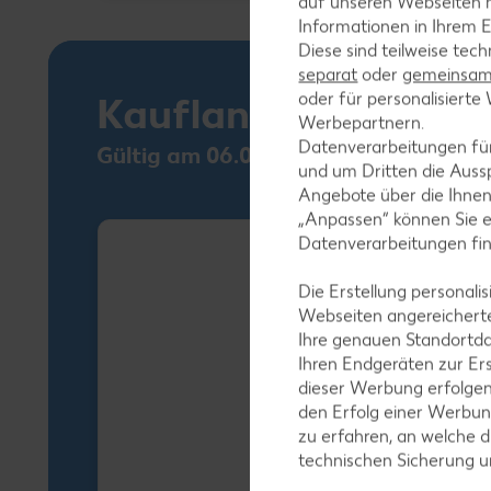
auf unseren Webseiten m
Informationen in Ihrem E
Diese sind teilweise tec
separat
oder
gemeinsam 
oder für personalisier
Kaufland Card XTR
Werbepartnern.
Datenverarbeitungen fü
Gültig am 06.08.
und um Dritten die Aussp
Angebote über die Ihne
„Anpassen“ können Sie 
Datenverarbeitungen fi
Die Erstellung personal
Webseiten angereicherte
Ihre genauen Standortda
Ihren Endgeräten zur Er
dieser Werbung erfolge
den Erfolg einer Werbun
zu erfahren, an welche d
technischen Sicherung 