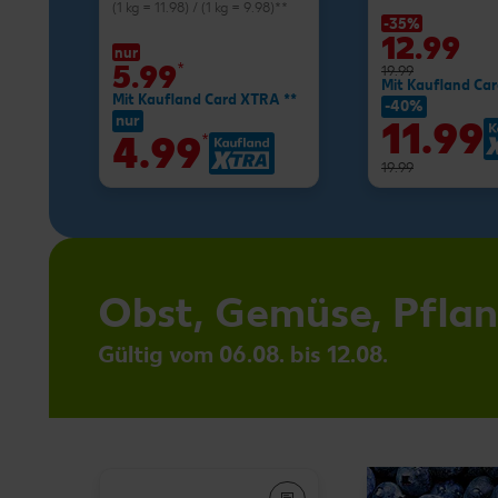
(1 kg = 11.98) / (1 kg = 9.98)**
-35%
12.99
nur
5.99
*
19.99
Mit Kaufland Ca
Mit Kaufland Card XTRA **
-40%
nur
11.99
4.99
*
19.99
Obst, Gemüse, Pfla
Gültig vom 06.08. bis 12.08.