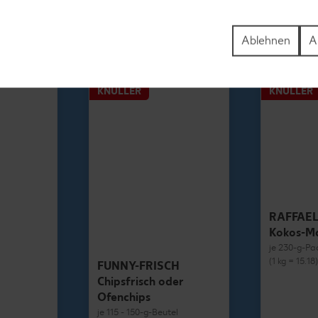
1.69
Ablehnen
A
KNÜLLER
KNÜLLER
RAFFAE
Kokos-M
je 230-g-Pa
(1 kg = 15.18
FUNNY-FRISCH
Chipsfrisch oder
Ofenchips
je 115 - 150-g-Beutel