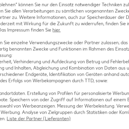
blehnen“ können Sie nur den Einsatz notwendiger Techniken zul
n Sie allen Verarbeitungen zu sämtlichen vorgenannten Zweck
rtner zu. Weitere Informationen, auch zur Speicherdauer der 
jederzeit mit Wirkung für die Zukunft zu widerrufen, finden Sie 
 Das Impressum finden Sie
hier.
 Sie einzelne Verwendungszwecke oder Partner zulassen; das g
artig benannten Zwecke und Funktionen im Rahmen des Einsatz
ssung:
erheit, Verhinderung und Aufdeckung von Betrug und Fehlerbeh
g und Inhalten, Abgleichung und Kombination von Daten aus u
rschiedener Endgeräte, Identifikation von Geräten anhand aut
rink
 des Erfolgs von Werbekampagnen durch TTD, sowie:
 = 1.48)**
dortdaten. Erstellung von Profilen für personalisierte Werbu
-23%
1.29
ote. Speichern von oder Zugriff auf Informationen auf einem
nur
uswahl von Werbeanzeigen. Messung der Werbeleistung. Verwe
4.44
*
1.69
rd XTRA **
Mit Kaufland Card XTRA **
r Werbung. Analyse von Zielgruppen durch Statistiken oder Ko
Mit Kaufla
-34%
len.
Liste der Partner (Lieferanten)
nur
1.11
3.9