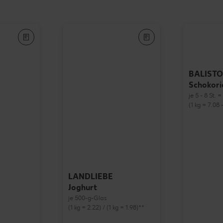
BALISTO
Schokori
je 5 - 8 St. 
(1 kg = 7.08 -
LANDLIEBE
Joghurt
je 500-g-Glas
(1 kg = 2.22) / (1 kg = 1.98)**