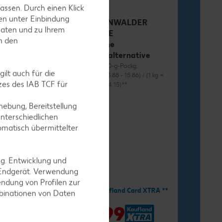
assen. Durch einen Klick
en unter Einbindung
RÜGENWALDER
Daten und zu Ihrem
MÜHLE
in den
Vegane
Wurstalternative
je 70 - 80-g-Packg.
ilt auch für die
(1 kg = 13.88 - 15.86) / (1 kg =
es des IAB TCF für
12.38 - 14.15)**
ebung, Bereitstellung
nterschiedlichen
omatisch übermittelter
ng. Entwicklung und
-34%
1.11
 Endgerät. Verwendung
ndung von Profilen zur
1.69
Mit Kaufland Card XTRA **
mbinationen von Daten
nd Card XTRA **
-41%
0.99
9
*