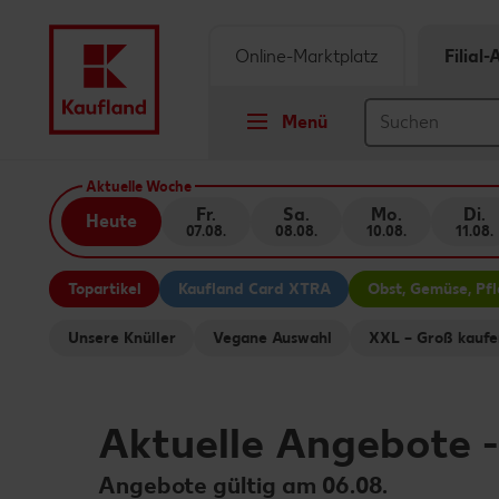
Online-Marktplatz
Filial
Menü
Springe zu
Aktuelle Woche
Fr.
Sa.
Mo.
Di.
Heute
07.08.
08.08.
10.08.
11.08.
Hauptinhalt
Topartikel
Kaufland Card XTRA
Obst, Gemüse, Pf
Footer
Unsere Knüller
Vegane Auswahl
XXL – Groß kaufe
Schwebender Seitenbereich
Aktuelle Angebote
Angebote gültig am 06.08.