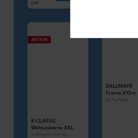
2.39
1.79
AKTION
DALLMAYR
Crema d'Oro
je 1-kg-Packg.
K-CLASSIC
Walnusskerne XXL
je 500-g-Großpackg.