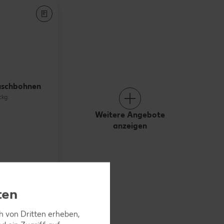
uschbohnen
ckg.
Weitere Angebote
anzeigen
ten
ch von Dritten erheben,