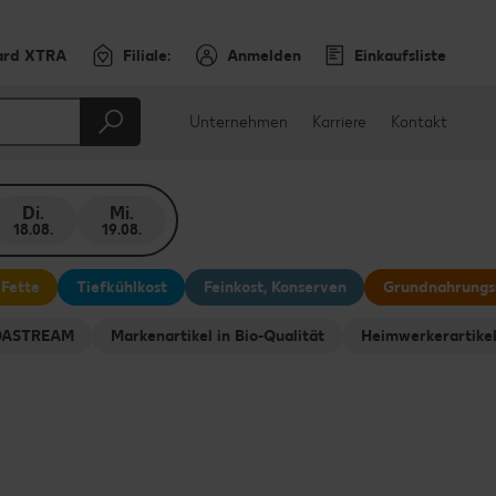
ard XTRA
Filiale:
Anmelden
Einkaufsliste
Unternehmen
Karriere
Kontakt
Di.
Mi.
18.08.
19.08.
 Fette
Tiefkühlkost
Feinkost, Konserven
Grundnahrungs
ODASTREAM
Markenartikel in Bio-Qualität
Heimwerkerartike