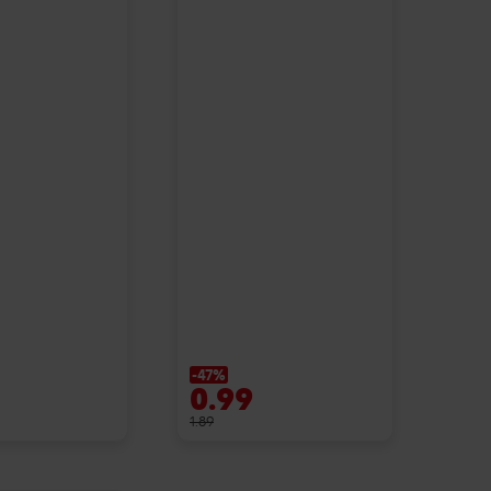
-47%
0.99
1.89