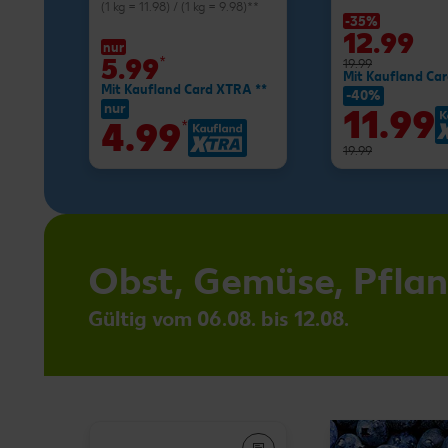
(1 kg = 11.98) / (1 kg = 9.98)**
-35%
12.99
nur
5.99
*
19.99
Mit Kaufland Ca
Mit Kaufland Card XTRA **
-40%
nur
11.99
4.99
*
19.99
Obst, Gemüse, Pfla
Gültig vom 06.08. bis 12.08.