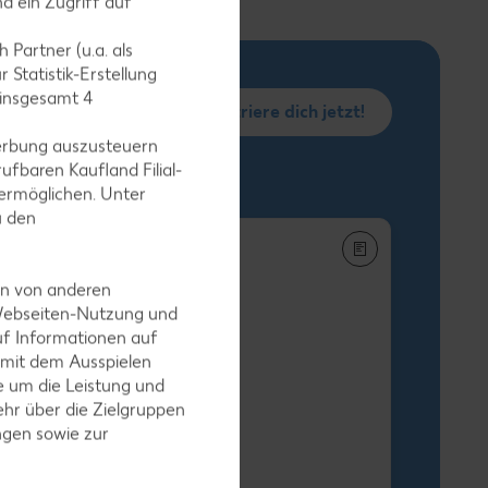
d ein Zugriff auf
 Partner (u.a. als
 Statistik-Erstellung
 insgesamt
4
Registriere dich jetzt!
erbung auszusteuern
ufbaren Kaufland Filial-
ermöglichen. Unter
u den
en von anderen
 Webseiten-Nutzung und
uf Informationen auf
h-Stäbchen
 mit dem Ausspielen
egro XXL
 um die Leistung und
-g-Packg.
hr über die Zielgruppen
 9.25) / (1 kg = 5.49
ngen sowie zur