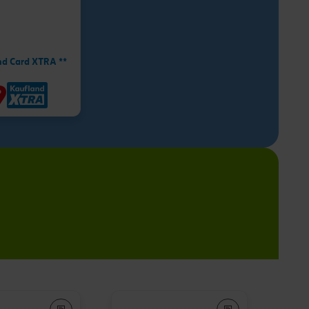
nd Card XTRA **
9