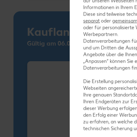
auf unseren Webseiten m
Informationen in Ihrem E
Diese sind teilweise tec
separat
oder
gemeinsam 
oder für personalisier
Kaufland Card XTR
Werbepartnern.
Datenverarbeitungen fü
Gültig am 06.08.
und um Dritten die Aussp
Angebote über die Ihne
„Anpassen“ können Sie 
Datenverarbeitungen fi
Die Erstellung personal
Webseiten angereicherte
Ihre genauen Standortda
Ihren Endgeräten zur Er
dieser Werbung erfolge
den Erfolg einer Werbun
zu erfahren, an welche d
technischen Sicherung 