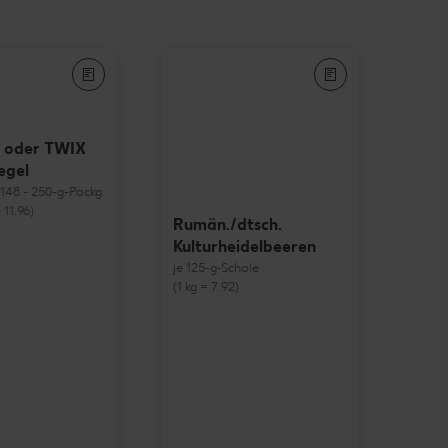
 oder TWIX
egel
= 148 - 250-g-Packg.
 11.96)
Rumän./dtsch.
Kulturheidelbeeren
je 125-g-Schale
(1 kg = 7.92)