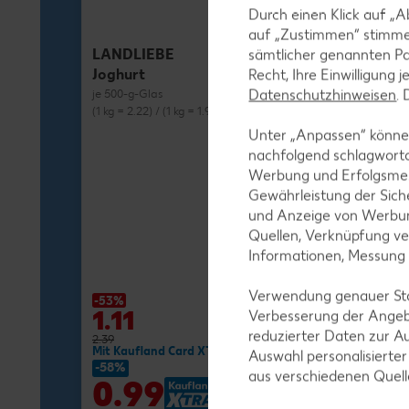
Durch einen Klick auf „A
auf „Zustimmen“ stimme
LANDLIEBE
sämtlicher genannten Pa
Joghurt
Recht, Ihre Einwilligung 
Datenschutzhinweisen
.
je 500-g-Glas
(1 kg = 2.22) / (1 kg = 1.98)**
Unter „Anpassen“ können
nachfolgend schlagwort
Werbung und Erfolgsme
Gewährleistung der Sich
und Anzeige von Werbun
MILRAM
Quellen, Verknüpfung ve
Buttermilch-D
Informationen, Messung
je 750-g-Fl.
(1 kg = 1.72) / (1 kg
Verwendung genauer Stan
-53%
-27%
1.11
1.29
Verbesserung der Angeb
reduzierter Daten zur A
2.39
1.79
Mit Kaufland Card XTRA **
Mit Kaufland Ca
Auswahl personalisierte
-58%
-37%
aus verschiedenen Quel
0.99
1.11