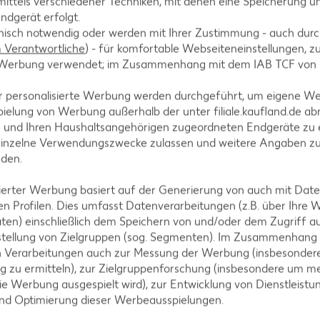
ittels verschiedener Techniken, mit denen eine Speicherung un
ndgerät erfolgt.
hnisch notwendig oder werden mit Ihrer Zustimmung - auch durch
Verantwortliche
) - für komfortable Webseiteneinstellungen, zur
te Werbung verwendet; im Zusammenhang mit dem IAB TCF von
A
r personalisierte Werbung werden durchgeführt, um eigene W
ielung von Werbung außerhalb der unter filiale.kaufland.de abr
n und Ihren Haushaltsangehörigen zugeordneten Endgeräte zu 
einzelne Verwendungszwecke zulassen und weitere Angaben z
nden.
AKTION
isierter Werbung basiert auf der Generierung von auch mit Dat
n Profilen. Dies umfasst Datenverarbeitungen (z.B. über Ihre
IGLO
ten) einschließlich dem Speichern von und/oder dem Zugriff a
Backfisc
stellung von Zielgruppen (sog. Segmenten). Im Zusammenhang
oder Fil
n Verarbeitungen auch zur Messung der Werbung (insbesondere
je 480 - 728
g zu ermitteln), zur Zielgruppenforschung (insbesondere um me
MILRAM
(1 kg = 6.10 -
ie Werbung ausgespielt wird), zur Entwicklung von Dienstleistu
- 8.32)**
Körniger Frischkäse
und Optimierung dieser Werbeausspielungen.
je 200-g-Packg.
(1 kg = 6.45) / (1 kg = 5.55)**