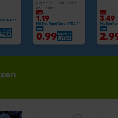
(1 kg = 7.94 - 10.35) / (1 kg =
6.60 - 8.61)**
nur
nur
1.19
3.49
rd XTRA **
Mit Kaufland Card XTRA **
Mit Kaufla
nur
nur
0.99
2.9
nzen