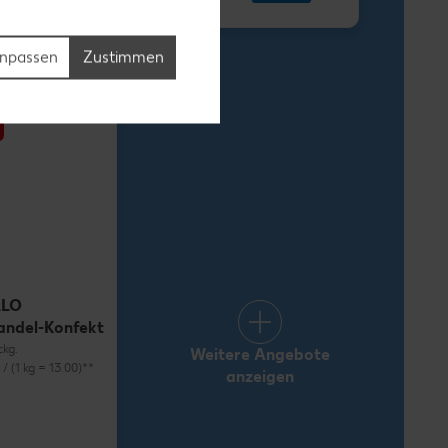
1.69
npassen
Zustimmen
LLO
andel-Konfekt
ckg.
Weitere Angebote
) / (1 kg = 13.00)**
anzeigen