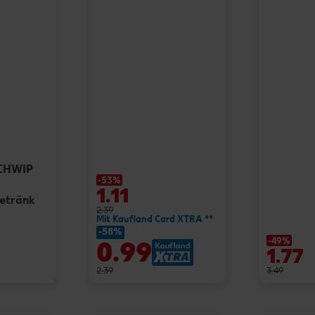
SCHWIP
-53%
1.11
getränk
2.39
Mit Kaufland Card XTRA **
-58%
-49%
0.99
1.77
2.39
3.49