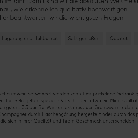
ch im Jahr. Damit sind wir die absoluten Weltmeis
enau, wie erkenne ich qualitativ hochwertigen
Hier beantworten wir die wichtigsten Fragen.
Lagerung und Haltbarkeit
Sekt genießen
Qualität
tsschaumwein verwendet werden kann. Das prickelnde Getränk gil
. Für Sekt gelten spezielle Vorschriften, etwa ein Mindestalko
enigstens 3,5 bar. Bei Winzersekt muss der Grundwein zudem
hampagner durch Flaschengärung hergestellt oder durch das p
 die sich in ihrer Qualität und ihrem Geschmack unterscheiden.