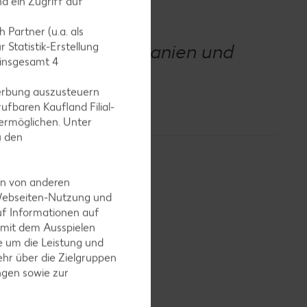
d ein Zugriff auf
 Partner (u.a. als
reich, Italien, Spanien und
 Statistik-Erstellung
 insgesamt
4
erbung auszusteuern
ufbaren Kaufland Filial-
ermöglichen. Unter
u den
en von anderen
 Webseiten-Nutzung und
uf Informationen auf
 mit dem Ausspielen
der
 um die Leistung und
en. Beim
hr über die Zielgruppen
lt beim
ngen sowie zur
d wie sie