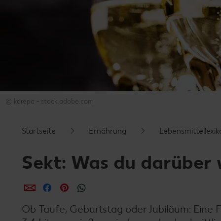
© karepa - stock.adobe.com
Startseite
Ernährung
Lebensmittellexik
Sekt: Was du darüber 
per E-Mail teilen
per Facebook teilen
per Pinterest teilen
per WhatsApp teilen
Ob Taufe, Geburtstag oder Jubiläum: Eine F