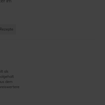
ter im
Rezepte
t als
holgehalt
 aus dem
reiswertere