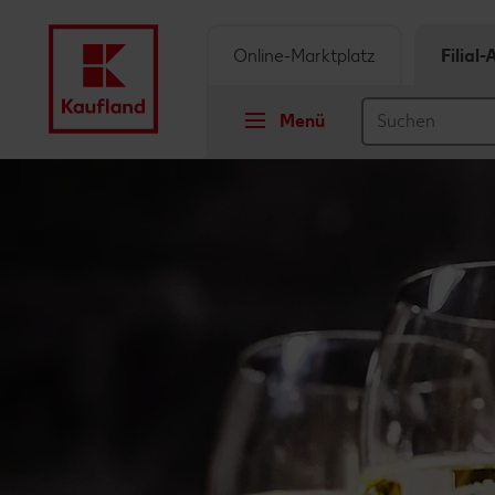
Online-Marktplatz
Filial
Menü
Springe zu
Hauptinhalt
Footer
Schwebender Seitenbereich