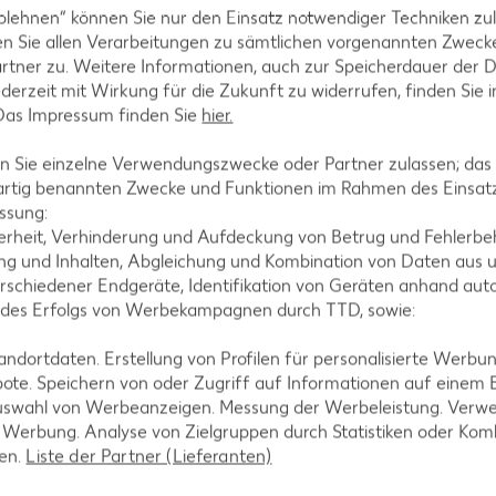
gend der gleichnamigen Stadt in der Region Piemont. Diese Art
blehnen“ können Sie nur den Einsatz notwendiger Techniken zul
n-Rebsorte Gelber Muskateller hergestellt. Asti enthält weni
n Sie allen Verarbeitungen zu sämtlichen vorgenannten Zweck
und schmeckt durch den höheren Restzuckeranteil deutlich süßer
rtner zu. Weitere Informationen, auch zur Speicherdauer der 
 Origine Controllata e Garantita, kurz DOCG, sichert die Quali
jederzeit mit Wirkung für die Zukunft zu widerrufen, finden Sie 
 Das Impressum finden Sie
hier.
zösischen
Champagner
sehr nahekommt – und damit hochwertige
d wurde deshalb bis 1986 in Spanien Champàna und in Katalonie
 Sie einzelne Verwendungszwecke oder Partner zulassen; das g
nschaft bei und ein neuer Name musste her, der dem geschütz
artig benannten Zwecke und Funktionen im Rahmen des Einsatz
bezeichnet eine unterirdisch angelegte Kellerei. Je nach Reife
ssung:
n Reserva. Die Schaumweine sind jeweils mindestens neun, 18
erheit, Verhinderung und Aufdeckung von Betrug und Fehlerbeh
g und Inhalten, Abgleichung und Kombination von Daten aus u
rschiedener Endgeräte, Identifikation von Geräten anhand aut
 aus der östlich von Paris gelegenen französischen Region Ch
 des Erfolgs von Werbekampagnen durch TTD, sowie:
läuft strengen Regeln. Nur bestimmte Trauben dürfen verwen
holischen Gärung folgt eine zweite Flaschengärung, bei der a
dortdaten. Erstellung von Profilen für personalisierte Werbu
agner entsteht. Der Champagner gilt deshalb weltweit als ei
ote. Speichern von oder Zugriff auf Informationen auf einem
nem Preis wider.
uswahl von Werbeanzeigen. Messung der Werbeleistung. Verwe
französischen Regionen sowie aus Belgien und Luxemburg bez
r Werbung. Analyse von Zielgruppen durch Statistiken oder Ko
is aber trotzdem günstiger. Ein weiterer Unterschied besteht i
len.
Liste der Partner (Lieferanten)
ter einem Druck von sechs bar steht, weist Crémant nur eine