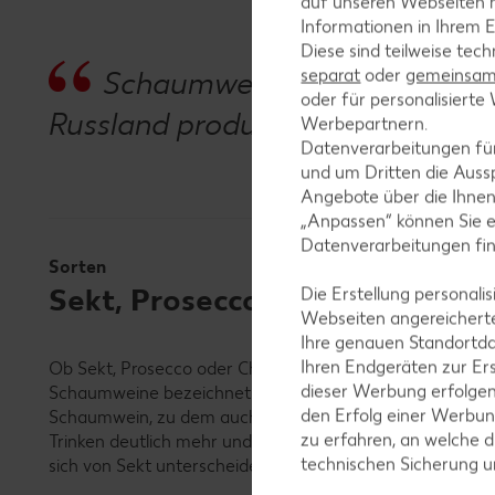
auf unseren Webseiten m
Informationen in Ihrem E
Diese sind teilweise tec
Schaumweine werden heute ne
separat
oder
gemeinsam 
oder für personalisier
Russland produziert.
Werbepartnern.
Datenverarbeitungen fü
und um Dritten die Aussp
Angebote über die Ihne
„Anpassen“ können Sie 
Datenverarbeitungen fi
Sorten
Sekt, Prosecco, Champagner – 
Die Erstellung personal
Webseiten angereicherte
Ihre genauen Standortda
Ihren Endgeräten zur Er
Ob Sekt, Prosecco oder Champagner, grundsätzlich gilt: Al
dieser Werbung erfolge
Schaumweine bezeichnet.
Perlwein
enthält allerdings we
den Erfolg einer Werbun
Schaumwein, zu dem auch der Sekt zählt, entsteht die K
zu erfahren, an welche d
Trinken deutlich mehr und gilt damit als hochwertiger. E
technischen Sicherung 
sich von Sekt unterscheiden: