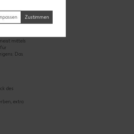
 der Ukraine
ekt wird
npassen
Zustimmen
cher Sekt,
. Doch man
eist mittels
für
rigens: Das
ack des
erben, extra