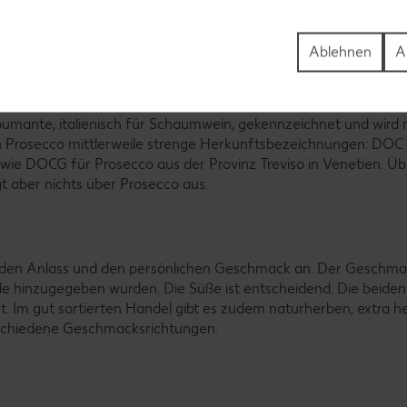
ach der Halbinsel Krim benannt, wird er auch in anderen Teilen
ischen Champagner oder Schampanskoje. Das Besondere: Krims
Ablehnen
A
 hergestellt. Aus diesem Grund ist er deutlich teurer als deuts
e Perlwein und werden mit dem Begriff Frizzante gekennzeichnet
pumante, italienisch für Schaumwein, gekennzeichnet und wird m
en Prosecco mittlerweile strenge Herkunftsbezeichnungen: DOC 
owie DOCG für Prosecco aus der Provinz Treviso in Venetien. Üb
gt aber nichts über Prosecco aus.
uf den Anlass und den persönlichen Geschmack an. Der Geschm
e hinzugegeben wurden. Die Süße ist entscheidend. Die beiden
t. Im gut sortierten Handel gibt es zudem naturherben, extra h
erschiedene Geschmacksrichtungen.