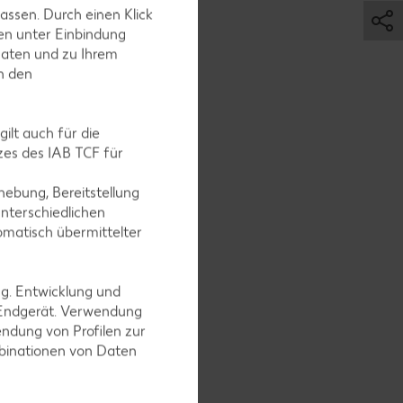
 von
assen. Durch einen Klick
ger Alkohol
en unter Einbindung
. Die
Daten und zu Ihrem
tät des
in den
r ist als
n Xampàn
ilt auch für die
ten Titel
es des IAB TCF für
grad
 oder 30
ebung, Bereitstellung
nterschiedlichen
omatisch übermittelter
ampagne
det und
us dem
ng. Entwicklung und
nes der
 Endgerät. Verwendung
ndung von Profilen zur
eichnet.
mbinationen von Daten
m
n Überdruck