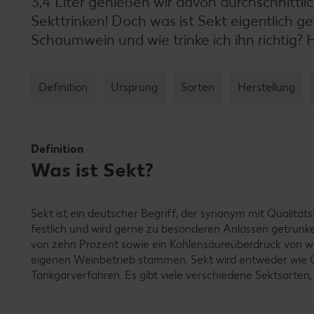
3,4 Liter genießen wir davon durchschnittli
Sekttrinken! Doch was ist Sekt eigentlich g
Schaumwein und wie trinke ich ihn richtig? 
Definition
Ursprung
Sorten
Herstellung
Definition
Was ist Sekt?
Sekt ist ein deutscher Begriff, der synonym mit Qualitä
festlich und wird gerne zu besonderen Anlässen getrunken
von zehn Prozent sowie ein Kohlensäureüberdruck von w
eigenen Weinbetrieb stammen. Sekt wird entweder wie C
Tankgärverfahren. Es gibt viele verschiedene Sektsorten,