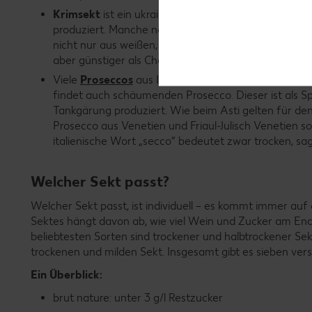
Krimsekt
ist ein ukrainischer Schaumwein. Obwohl n
produziert. Manche nennen den Krimsekt auch russ
nicht nur aus weißen, sondern auch aus roten Trauben
aber günstiger als Champagner.
Viele
Proseccos
aus Italien fallen in die Kategori
findet auch schäumenden Prosecco. Dieser ist als S
Tankgärung produziert. Wie beim Asti gelten für d
Prosecco aus Venetien und Friaul-Julisch Venetien s
italienische Wort „secco“ bedeutet zwar trocken, sa
Welcher Sekt passt?
Welcher Sekt passt, ist individuell – es kommt immer a
Sektes hängt davon ab, wie viel Wein und Zucker am End
beliebtesten Sorten sind trockener und halbtrockener Sek
trockenen und milden Sekt. Insgesamt gibt es sieben v
Ein Überblick:
brut nature: unter 3 g/l Restzucker