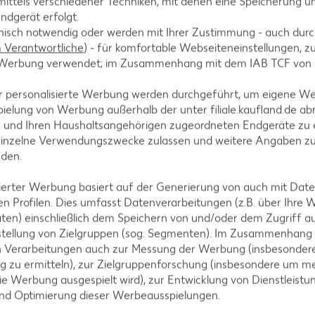
ittels verschiedener Techniken, mit denen eine Speicherung un
ndgerät erfolgt.
hnisch notwendig oder werden mit Ihrer Zustimmung - auch durch
ben Deutschland vor allem in Frank
Verantwortliche
) - für komfortable Webseiteneinstellungen, zur
te Werbung verwendet; im Zusammenhang mit dem IAB TCF von
r personalisierte Werbung werden durchgeführt, um eigene W
ielung von Werbung außerhalb der unter filiale.kaufland.de abr
n und Ihren Haushaltsangehörigen zugeordneten Endgeräte zu 
einzelne Verwendungszwecke zulassen und weitere Angaben z
nden.
was sind die Unterschiede?
isierter Werbung basiert auf der Generierung von auch mit Dat
n Profilen. Dies umfasst Datenverarbeitungen (z.B. über Ihre
ten) einschließlich dem Speichern von und/oder dem Zugriff a
stellung von Zielgruppen (sog. Segmenten). Im Zusammenhang
le Weine, die mit Kohlensäure versetzt sind, werden als Perl- o
n Verarbeitungen auch zur Messung der Werbung (insbesondere
niger Kohlensäure. Diese darf auch nachträglich zugefügt werd
g zu ermitteln), zur Zielgruppenforschung (insbesondere um me
ohlensäure während der zweiten Gärung, er sprudelt und pricke
ie Werbung ausgespielt wird), zur Entwicklung von Dienstleistu
ine Übersicht über die bekanntesten Perl- und Schaumweine – un
und Optimierung dieser Werbeausspielungen.