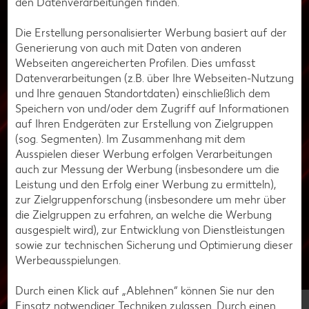
den Datenverarbeitungen finden.
die Augenmuskeln zu entspannen. Eine andere Übung, die
wir empfehlen können: Du blinzelst bewusst mehrmals
Die Erstellung personalisierter Werbung basiert auf der
hintereinander, um die Augen mit Feuchtigkeit zu versorgen
Generierung von auch mit Daten von anderen
und die Trockenheit zu reduzieren.
Webseiten angereicherten Profilen. Dies umfasst
Datenverarbeitungen (z.B. über Ihre Webseiten-Nutzung
Bei Bedarf kannst du auch Augentropfen verwenden, um
und Ihre genauen Standortdaten) einschließlich dem
die Feuchtigkeit der Augen zu verbessern. Achte außerdem
Speichern von und/oder dem Zugriff auf Informationen
darauf, ausreichend Flüssigkeit zu dir zu nehmen, um deinen
auf Ihren Endgeräten zur Erstellung von Zielgruppen
Körper und deine Augen hydratisiert zu halten.
(sog. Segmenten). Im Zusammenhang mit dem
Ausspielen dieser Werbung erfolgen Verarbeitungen
Lege kurze Pausen während Gaming-
auch zur Messung der Werbung (insbesondere um die
Sessions ein
Leistung und den Erfolg einer Werbung zu ermitteln),
zur Zielgruppenforschung (insbesondere um mehr über
Hierfür kannst du dich an deiner 20-20-20-Regel
die Zielgruppen zu erfahren, an welche die Werbung
orientieren. Das bedeutet, du unterbrichst dein Game alle
ausgespielt wird), zur Entwicklung von Dienstleistungen
20 Minuten für 20 Sekunden und schaust dir dabei etwas
sowie zur technischen Sicherung und Optimierung dieser
an, das mindestens 20 Fuß (6 Meter) entfernt ist. Du kannst
Werbeausspielungen.
auch längere Pausen einlegen und sie für Entspannungs-
und Meditationsübungen nutzen.
Durch einen Klick auf „Ablehnen“ können Sie nur den
Einsatz notwendiger Techniken zulassen. Durch einen