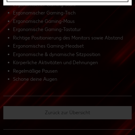
Ergonomischer Gaming-Stuhl
Ergonomischer Gaming-Tisch
Ergonomische Gaming-Maus
Ergonomische Gaming-Tastatur
Richtige Positionierung des Monitors sowie Abstand
Ergonomisches Gaming-Headset
Ergonomische & dynamische Sitzposition
Körperliche Aktivitäten und Dehnungen
Regelmäßige Pausen
Schone deine Augen
Zurück zur Übersicht