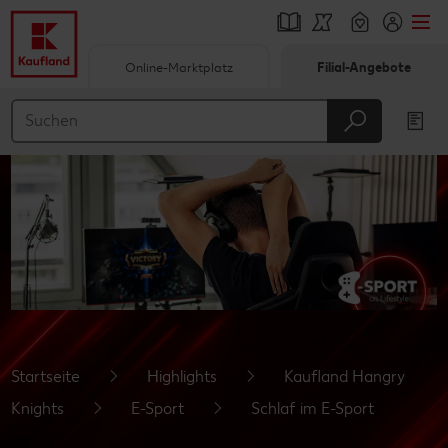
Online-Marktplatz
Filial-Angebote
Springe zu
Hauptinhalt
Footer
Schwebender Seitenbereich
Startseite
Highlights
Kaufland Hangry
Knights
E-Sport
Schlaf im E-Sport