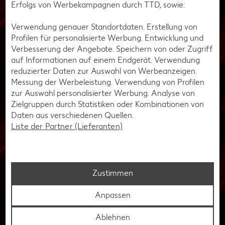
Erfolgs von Werbekampagnen durch TTD, sowie:
Gaming-Ergonomie fördern?
Verwendung genauer Standortdaten. Erstellung von
E-Sport Organisationen tragen eine Verantwortung, die
Profilen für personalisierte Werbung. Entwicklung und
Gaming Ergonomie ihrer Spieler zu fördern. Da
Verbesserung der Angebote. Speichern von oder Zugriff
professionelle E-Sportler stundenlang vor dem Bildschirm
auf Informationen auf einem Endgerät. Verwendung
verbringen und eine hohe körperliche Belastung erfahren.
reduzierter Daten zur Auswahl von Werbeanzeigen.
Es können Maßnahmen wie Schulungen oder Beratungen
Messung der Werbeleistung. Verwendung von Profilen
durchgeführt oder finanzielle Unterstützung für
zur Auswahl personalisierter Werbung. Analyse von
ergonomische Ausrüstung geboten werden.
Zielgruppen durch Statistiken oder Kombinationen von
Daten aus verschiedenen Quellen.
Liste der Partner (Lieferanten)
Checkliste
Checkliste: Tipps für eine gute
Gaming-Ergonomie
Zustimmen
Anpassen
Hier kommt eine Checkliste mit allen bereits beschriebenen
Tipps für eine gute Gaming-Ergonomie:
Ablehnen