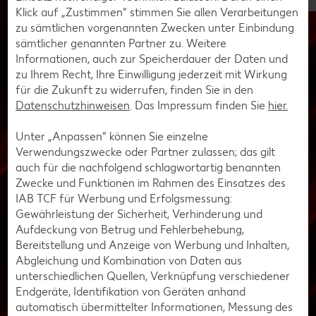
Klick auf „Zustimmen“ stimmen Sie allen Verarbeitungen
Körperliche Aktivität und Dehnung
zu sämtlichen vorgenannten Zwecken unter Einbindung
Bei langen Gaming-Sessions ist es wichtig, auf die Balance
sämtlicher genannten Partner zu. Weitere
zwischen dem Sitzen am Computer und der körperlichen
Informationen, auch zur Speicherdauer der Daten und
Fitness zu achten. Körperliche Aktivität und regelmäßige
zu Ihrem Recht, Ihre Einwilligung jederzeit mit Wirkung
Dehnübungen tragen nicht nur zur körperlichen Gesundheit
für die Zukunft zu widerrufen, finden Sie in den
bei, sondern können auch deine Leistungen beim Zocken
Datenschutzhinweisen
. Das Impressum finden Sie
hier.
verbessern. Körperlich fit halten kannst du dich zum Beispiel
durch Joggen, Fahrradfahren, Seilspringen oder
Unter „Anpassen“ können Sie einzelne
Krafttraining. Kraftübungen kannst du in deine Pausen
Verwendungszwecke oder Partner zulassen; das gilt
integrieren, zum Beispiel mit Hanteln, Widerstandsbändern
auch für die nachfolgend schlagwortartig benannten
oder deinem eigenen Körpergewicht. Regelmäßiges Dehnen
Zwecke und Funktionen im Rahmen des Einsatzes des
ist ebenfalls wichtig, um die Flexibilität zu verbessern und
IAB TCF für Werbung und Erfolgsmessung:
Muskelverspannungen vorzubeugen. Du setzt deinen Fokus
Gewährleistung der Sicherheit, Verhinderung und
auf Bereiche wie Nacken, Schultern, Rücken, Beine und
Aufdeckung von Betrug und Fehlerbehebung,
Handgelenke. Du führst sanfte Dehnübungen für jeden
Bereitstellung und Anzeige von Werbung und Inhalten,
Muskelbereich durch und hältst die Dehnungen für etwa 15
Abgleichung und Kombination von Daten aus
bis 30 Sekunden. Dabei atmest du ruhig und tief ein.
unterschiedlichen Quellen, Verknüpfung verschiedener
Endgeräte, Identifikation von Geräten anhand
automatisch übermittelter Informationen, Messung des
Wie können E-Sports-Organisationen die