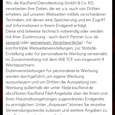
Schone deine Augen beim Gaming
Wir, die Kaufland Dienstleistung GmbH & Co. KG,
verarbeiten Ihre Daten, die wir u.a. auch von Dritten
Beim Gaming ist es wichtig, deine Augen zu schonen und sie
erheben, auf unseren Webseiten mittels verschiedener
vor übermäßiger Belastung zu schützen. Der Raum sollte
Techniken, mit denen eine Speicherung und ein Zugriff
gut beleuchtet sein und vermeide blendende Lichtquellen,
auf Informationen in Ihrem Endgerät erfolgt.
die auf den Bildschirm oder direkt in deine Augen scheinen.
Diese sind teilweise technisch notwendig oder werden
Du solltest am besten Licht von der Seite nutzen. Ein
mit Ihrer Zustimmung - auch durch Partner (u.a. als
angenehmer Kontrast und eine richtige Farbkalibrierung des
separat
oder
gemeinsam Verantwortliche
) - für
Monitors können ebenfalls dazu beitragen, die
komfortable Webseiteneinstellungen, zur Statistik-
Augenbelastung zu reduzieren. Zudem solltest du auf einen
Erstellung oder für personalisierte Werbung verwendet;
ausreichenden Abstand zwischen deinen Augen und dem
im Zusammenhang mit dem IAB TCF von insgesamt
4
Bildschirm achten. Der empfohlene Abstand beträgt etwa
Werbepartnern.
50 bis 70 Zentimeter. Stelle den Monitor so ein, dass er sich
Datenverarbeitungen für personalisierte Werbung
auf Augenhöhe befindet oder leicht darunter, um eine
werden durchgeführt, um eigene Werbung
bequeme Blickposition zu gewährleisten.
auszusteuern und um Dritten die Ausspielung von
Regelmäßige und kurze Pausen helfen dabei, deine Augen
Werbung außerhalb der unter filiale.kaufland.de
zu entlasten. Während dieser Pausen kannst du eine
abrufbaren Kaufland Filial-Angebote über die Ihnen und
einfache Übung durchführen: Du schaust für einige
Ihren Haushaltsangehörigen zugeordneten Endgeräte
Sekunden etwas in der Nähe an, etwa ein Objekt in deinem
zu ermöglichen. Unter „Anpassen“ können Sie einzelne
Zimmer, und dann schaust für einige Sekunden in die Ferne.
Verwendungszwecke zulassen und weitere Angaben zu
Dieser Wechsel zwischen Nah- und Fernsicht kann helfen,