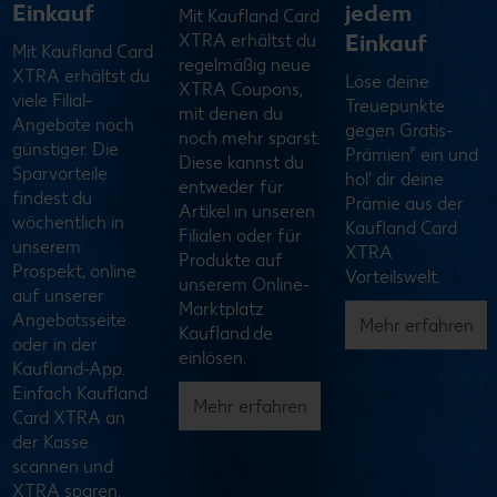
bei jedem
XTRA
jedem
Einkauf
Gewinne
Einkauf
Mit Kaufland Card
Mit Kaufland Card
Löse deine
XTRA sammelst
XTRA steigen mit
Treuepunkte
g
du für jeden Euro
jedem Einkauf
gegen Gratis-
einen
deine Chancen,
ᵖ
Prämien
ein und
1
Treuepunkt
! Löse
bei unserem
hol' dir deine
deine
monatlichen
Prämie aus der
Treuepunkte für
Gewinnspiel zu
Kaufland Card
XTRA Prämien,
gewinnen. Zudem
XTRA
Coupons,
warten
Vorteilswelt.
Partnervorteile
regelmäßig
oder unsere
weitere XTRA
Mehr erfahren
aktuelle
Gewinnspiele auf
Treueaktion ein.
dich.
Jetzt
Zu den
Treuepunkte
Gewinnspielen
einlösen