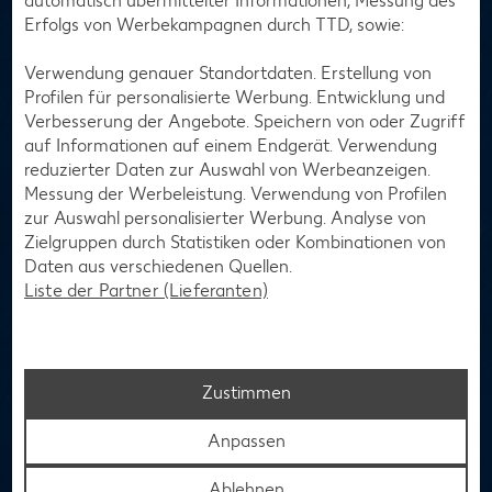
automatisch übermittelter Informationen, Messung des
Kaufland-Filiale mitnehmen, für mindestens zehn Euro
Erfolgs von Werbekampagnen durch TTD, sowie:
einkaufen und Kaufland Card XTRA sowie Prämie an der
Kasse scannen.
Verwendung genauer Standortdaten. Erstellung von
Profilen für personalisierte Werbung. Entwicklung und
Prämien entdecken
Verbesserung der Angebote. Speichern von oder Zugriff
auf Informationen auf einem Endgerät. Verwendung
reduzierter Daten zur Auswahl von Werbeanzeigen.
Messung der Werbeleistung. Verwendung von Profilen
zur Auswahl personalisierter Werbung. Analyse von
Zielgruppen durch Statistiken oder Kombinationen von
Daten aus verschiedenen Quellen.
Liste der Partner (Lieferanten)
Zustimmen
Anpassen
Ablehnen