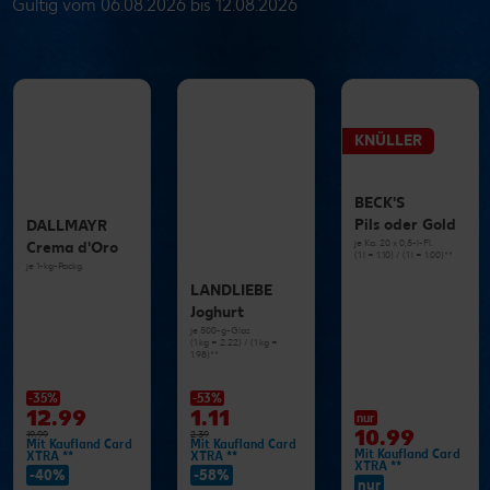
Gültig vom 06.08.2026 bis 12.08.2026
KNÜLLER
BECK'S
Pils oder Gold
DALLMAYR
je Ka. 20 x 0,5-l-Fl.
Crema d'Oro
(1 l = 1.10) / (1 l = 1.00)**
je 1-kg-Packg.
LANDLIEBE
Joghurt
je 500-g-Glas
(1 kg = 2.22) / (1 kg =
1.98)**
-35%
-53%
12.99
1.11
nur
10.99
19.99
2.39
Mit Kaufland Card
Mit Kaufland Card
Mit Kaufland Card
XTRA **
XTRA **
XTRA **
-40%
-58%
nur