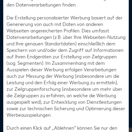
den Datenverarbeitungen finden.
Die Erstellung personalisierter Werbung basiert auf der
Generierung von auch mit Daten von anderen
Webseiten angereicherten Profilen. Dies umfasst
Datenverarbeitungen (z.B. über Ihre Webseiten-Nutzung
Jetzt für Kaufland Card XTRA abstimmen
und Ihre genauen Standortdaten) einschließlich dem
Speichern von und/oder dem Zugriff auf Informationen
Wenn du Kaufland Card XTRA gerne nutzt, um XTRA zu
auf Ihren Endgeräten zur Erstellung von Zielgruppen
sparen, freuen wir uns jetzt über deine Stimme. Hilf mit, uns
(sog. Segmenten). Im Zusammenhang mit dem
bei den European Loyalty Awards auf den ersten Platz zu
Ausspielen dieser Werbung erfolgen Verarbeitungen
wählen! Die Abstimmung läuft noch bis zum 28. August
auch zur Messung der Werbung (insbesondere um die
2026 und jede einzelne Teilnahme bringt uns der Spitze ein
Leistung und den Erfolg einer Werbung zu ermitteln),
Stück näher. Unterstütze deinen Favoriten ganz einfach mit
zur Zielgruppenforschung (insbesondere um mehr über
nur einem Klick.
die Zielgruppen zu erfahren, an welche die Werbung
ausgespielt wird), zur Entwicklung von Dienstleistungen
Zur Abstimmung
sowie zur technischen Sicherung und Optimierung dieser
Werbeausspielungen.
Durch einen Klick auf „Ablehnen“ können Sie nur den