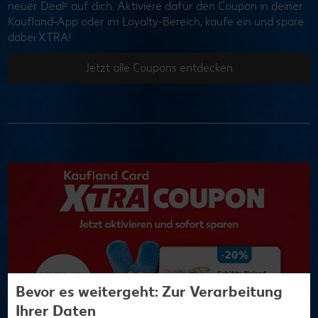
neuer Dealᶜ auf dich. Aktiviere dafür den Coupon in deiner
Kaufland-App oder im Loyalty-Bereich, kaufe ein und spare
dabei XTRA!
Jetzt alle Coupons entdecken
Bevor es weitergeht: Zur Verarbeitung
Ihrer Daten