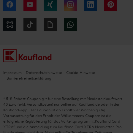
Facebook
YouTube
Xing
Instagram
LinkedIn
Pintere
Kununu
Tiktok
Giphy
WhatsApp
Impressum
Datenschutzhinweise
Cookie-Hinweise
Barrierefreiheitserklärung
* 5-€-Rabatt-Coupon gilt für eine Bestellung mit Mindesteinkaufswert
40 Euro (exkl. Versandkosten) nur online auf Kaufland.de oder in der
Kaufland-App. Der Coupon ist ab Erhalt vier Wochen gültig.
Voraussetzung für den Erhalt des Willkommens-Coupons ist die
erfolgreiche Registrierung für das Vorteilsprogramm „Kaufland Card
XTRA“ und die Anmeldung zum Kaufland Card XTRA Newsletter. Pro
Kunde einmal einlösbar. Nicht gültig für Tabakwaren, Zeitungen,