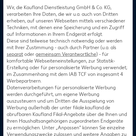
Wir, die Kaufland Dienstleistung GmbH & Co. KG,
Dein exklusiver Bio-Coupon
verarbeiten Ihre Daten, die wir u.a. auch von Dritten
erheben, auf unseren Webseiten mittels verschiedener
Bis zum 12. August 2026 erhältst du 20 Prozent Rabatt auf
Techniken, mit denen eine Speicherung und ein Zugriff
gekühlte Bioland und Bio-Fleischartikel¹. Aktiviere dafür den
auf Informationen in Ihrem Endgerät erfolgt.
Coupon in deiner Kaufland-App oder im Loyalty-Bereich,
Diese sind teilweise technisch notwendig oder werden
kaufe ein und spare dabei richtig!
mit Ihrer Zustimmung - auch durch Partner (u.a. als
separat
oder
gemeinsam Verantwortliche
) - für
Zum Coupon
komfortable Webseiteneinstellungen, zur Statistik-
Erstellung oder für personalisierte Werbung verwendet;
im Zusammenhang mit dem IAB TCF von insgesamt
4
Werbepartnern.
Datenverarbeitungen für personalisierte Werbung
werden durchgeführt, um eigene Werbung
auszusteuern und um Dritten die Ausspielung von
Werbung außerhalb der unter filiale.kaufland.de
abrufbaren Kaufland Filial-Angebote über die Ihnen und
Ihren Haushaltsangehörigen zugeordneten Endgeräte
zu ermöglichen. Unter „Anpassen“ können Sie einzelne
Verwendungszwecke zulassen und weitere Angaben zu