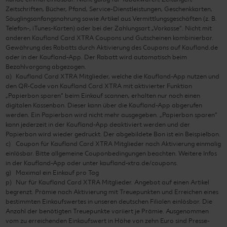
Zeitschriften, Bücher, Pfand, Service-Dienstleistungen, Geschenkkarten,
Säuglingsanfangsnahrung sowie Artikel aus Vermittlungsgeschäften (z. B.
Telefon-, iTunes-Karten) oder bei der Zahlungsart „Vorkasse“. Nicht mit
anderen Kaufland Card XTRA Coupons und Gutscheinen kombinierbar.
Gewährung des Rabatts durch Aktivierung des Coupons auf Kaufland.de
oder in der Kaufland-App. Der Rabatt wird automatisch beim
Bezahlvorgang abgezogen.
a
Kaufland Card XTRA Mitglieder, welche die Kaufland-App nutzen und
den QR-Code von Kaufland Card XTRA mit aktivierter Funktion
„Papierbon sparen“ beim Einkauf scannen, erhalten nur noch einen
digitalen Kassenbon. Dieser kann über die Kaufland-App abgerufen
werden. Ein Papierbon wird nicht mehr ausgegeben. „Papierbon sparen“
kann jederzeit in der Kaufland-App deaktiviert werden und der
Papierbon wird wieder gedruckt. Der abgebildete Bon ist ein Beispielbon.
c
Coupon für Kaufland Card XTRA Mitglieder nach Aktivierung einmalig
einlösbar. Bitte allgemeine Couponbedingungen beachten. Weitere Infos
in der Kaufland-App oder unter kaufland-xtra.de/coupons.
g
Maximal ein Einkauf pro Tag
p
Nur für Kaufland Card XTRA Mitglieder. Angebot auf einen Artikel
begrenzt. Prämie nach Aktivierung mit Treuepunkten und Erreichen eines
bestimmten Einkaufswertes in unseren deutschen Filialen einlösbar. Die
Anzahl der benötigten Treuepunkte variiert je Prämie. Ausgenommen
vom zu erreichenden Einkaufswert in Höhe von zehn Euro sind Presse-