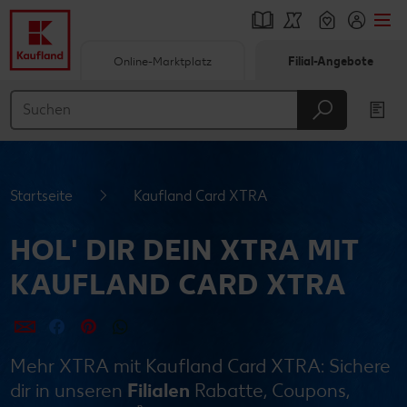
Online-Marktplatz
Filial-Angebote
Springe zu
Hauptinhalt
Footer
Startseite
Kaufland Card XTRA
Schwebender Seitenbereich
HOL' DIR DEIN XTRA MIT
KAUFLAND CARD XTRA
per E-Mail teilen
per Facebook teilen
per Pinterest teilen
per WhatsApp teilen
Mehr XTRA mit Kaufland Card XTRA: Sichere
dir in unseren
Filialen
Rabatte, Coupons,