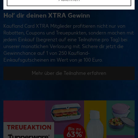
Hol’ dir deinen XTRA Gewinn
Kaufland Card XTRA Mitglieder profitieren nicht nur von
Rabatten, Coupons und Treuepunkten, sondern machen mit
jedem Einkauf (begrenzt auf eine Teilnahme pro Tag) bei
unserer monatlichen Verlosung mit. Sichere dir jetzt die
Gewinnchance auf 1 von 250 Kaufland-
Einkaufsgutscheinen im Wert von je 100 Euro.
Mehr über die Teilnahme erfahren