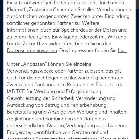
Einsatz notwendiger Techniken zulassen. Durch einen
Klick auf „Zustimmen“ stimmen Sie allen Verarbeitungen
zu sämtlichen vorgenannten Zwecken unter Einbindung
sämtlicher genannten Partner zu. Weitere
Informationen, auch zur Speicherdauer der Daten und
zu Ihrem Recht, Ihre Einwilligung jederzeit mit Wirkung
für die Zukunft zu widerrufen, finden Sie in den
Datenschutzhinweisen
. Das Impressum finden Sie
hier.
Unter „Anpassen“ können Sie einzelne
Verwendungszwecke oder Partner zulassen; das gilt
auch für die nachfolgend schlagwortartig benannten
Zwecke und Funktionen im Rahmen des Einsatzes des
Neue Gratis-Prämienᵖ mit Kaufland Card
IAB TCF für Werbung und Erfolgsmessung:
Gewährleistung der Sicherheit, Verhinderung und
XTRA
Aufdeckung von Betrug und Fehlerbehebung,
Deine neuen Gratis-Prämienᵖ warten schon! Und das Beste:
Bereitstellung und Anzeige von Werbung und Inhalten,
Ab sofort kannst du aus allen Sorten wählen. Schau jetzt
Abgleichung und Kombination von Daten aus
gleich nach, welche Prämien du aktuell in unseren Filialen
unterschiedlichen Quellen, Verknüpfung verschiedener
gegen Treuepunkte erhalten kannst. Einfach Prämien in der
Endgeräte, Identifikation von Geräten anhand
Kaufland-App mit Treuepunkten aktivieren, Prämien in der