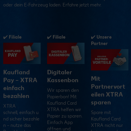
oder dein E-Fahrzeug laden. Erfahre jetzt mehr.
✓ Unsere
✓ Filiale
✓ Filiale
Partner
Kaufland
E-Fahrzeug
Mit
Scan – XTRA
laden
Partnervort
schnell
Als Kaufland Card
eilen XTRA
einkaufen
XTRA Mitglied
sparen
kannst du mit der
XTRA schnell
Kaufland-App bei
Spare mit
einkaufen,
ausgewählten
Kaufland Card
bezahlen und
Kaufland-Filialen
XTRA nicht nur
genießen: Mit
nachhaltigen