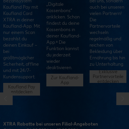
bei uns, sondern
Kaufland Scan
Strom tanken. Die
auch bei unseren
scannst du in
App zeigt dir freie
vielen Partnern!
ausgewählten
Ladesäulen in
Die
Kaufland-Filialen
deiner Nähe und
Partnervorteile
während deines
hilft dir, den
wechseln
Einkaufs alle
Ladevorgang
regelmäßig und
Artikel ganz
durchzuführen.
reichen von
einfach selbst
Mit Kaufland Pay
Bekleidung über
und bezahlst sie
zahlst du ganz
Ernährung bis hin
an den SB-
einfach und
zu Unterhaltung.
Kassen, ohne sie
sparst dabei noch
noch einmal auf
Exklusive
XTRA.
Partnervorteile
das Band legen
entdecken
zu müssen.
Mehr erfahren
Zu Kaufland
Scan
XTRA Rabatte bei unseren Filial-Angeboten