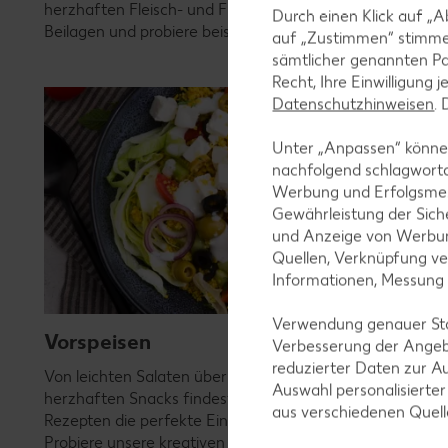
herzhaften Fleisch- und Fischgerichten – hier wirst du f
Durch einen Klick auf „A
Beilagen und probiere beispielsweise neue Snacks und Bu
auf „Zustimmen“ stimme
sämtlicher genannten Pa
Recht, Ihre Einwilligung 
Datenschutzhinweisen
.
Unter „Anpassen“ können
nachfolgend schlagwort
Werbung und Erfolgsme
Gewährleistung der Sich
und Anzeige von Werbun
Quellen, Verknüpfung ve
Informationen, Messung
Verwendung genauer Stan
Vorspeisen
Verbesserung der Angeb
reduzierter Daten zur A
Von leichten Salaten über raffinierte Suppen bis hin zu
Auswahl personalisierte
herzhaften Snacks findest du unter den Vorspeisen-
aus verschiedenen Quel
Rezepten die perfekte Einstimmung für jedes Menü.
Probiere unsere kreativen Rezeptideen!