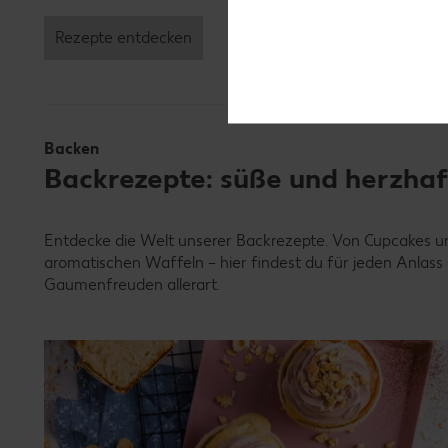
Rezepte entdecken
Backen
Backrezepte: süße und herzhaf
Entdecke die Welt unserer Backrezepte. Von Cupcakes un
aromatischen Waffeln – hier findest du für jeden Anlass
Gaumenfreuden allerart.