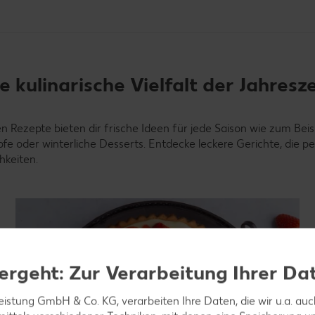
 kulinarische Vielfalt der Jahresz
n Rezepte bieten dir frische Ideen für jede Saison wie zum Beis
öpfe oder winterliche Desserts. Entdecke leckere Gerichte, die pe
hkeiten.
ergeht: Zur Verarbeitung Ihrer Da
leistung GmbH & Co. KG, verarbeiten Ihre Daten, die wir u.a. au