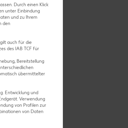
en und
assen. Durch einen Klick
en unter Einbindung
Daten und zu Ihrem
in den
Rezepte von Verena Leister
Pasta-Rezepte
ilt auch für die
Pizza-Rezepte
es des IAB TCF für
Fleisch-Rezepte
ebung, Bereitstellung
Fisch-Rezepte
nterschiedlichen
Beilagen-Rezepte
omatisch übermittelter
Soßen-Rezepte
ng. Entwicklung und
 Endgerät. Verwendung
ndung von Profilen zur
mbinationen von Daten