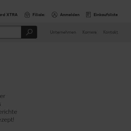
ard XTRA
Filiale:
Anmelden
Einkaufsliste
Unternehmen
Karriere
Kontakt
er
s
erichte
ezept!