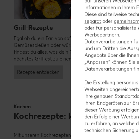
auf unseren Webseiten m
Informationen in Ihrem E
Diese sind teilweise tec
separat
oder
gemeinsam 
Grill-Rezepte
oder für personalisier
Werbepartnern.
Egal ob du ein Fan von saftigen Steaks, knackigen
Datenverarbeitungen fü
Gemüsespießen oder würzigen Marinaden bist – hier
und um Dritten die Aussp
findest du alles, was dein Grillherz begehrt. Mach dein
Angebote über die Ihne
nächstes Grillfest zu einem kulinarischen Highlight.
„Anpassen“ können Sie 
Datenverarbeitungen fi
Rezepte entdecken
Die Erstellung personal
Webseiten angereicherte
Ihre genauen Standortda
Ihren Endgeräten zur Er
Kochen
dieser Werbung erfolge
Kochrezepte: kreative Gerichte
den Erfolg einer Werbun
zu erfahren, an welche d
technischen Sicherung 
Mit unseren Kochrezepten bieten dir eine breite Auswahl 