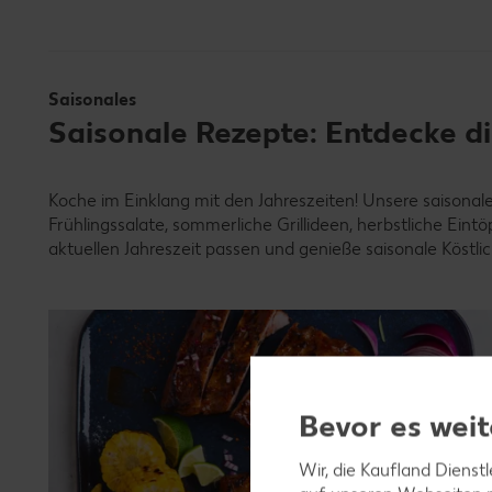
Saisonales
Saisonale Rezepte: Entdecke die
Koche im Einklang mit den Jahreszeiten! Unsere saisonale
Frühlingssalate, sommerliche Grillideen, herbstliche Eint
aktuellen Jahreszeit passen und genieße saisonale Köstlic
Bevor es weit
Wir, die Kaufland Dienst