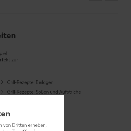
eiten
piel
rfekt zur
Grill-Rezepte: Beilagen
Grill-Rezepte: Soßen und Aufstriche
Sommer-Rezepte
ten
Eis-Rezepte
Picknick-Rezepte
ch von Dritten erheben,