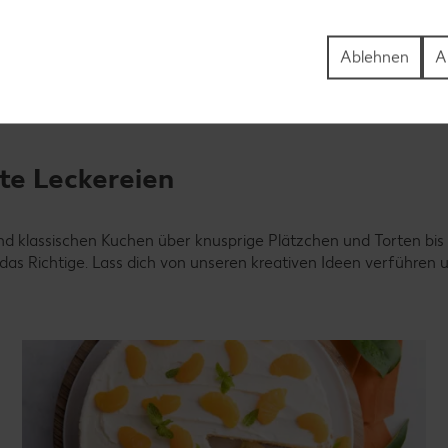
Rezepte entdecken
Ablehnen
A
te Leckereien
d klassischen Kuchen über knusprige Plätzchen und Torten bis 
 das Richtige. Lass dich von unseren kreativen Ideen verführen