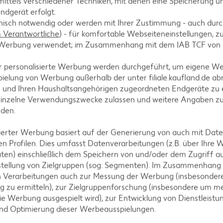
ittels verschiedener Techniken, mit denen eine Speicherung un
ndgerät erfolgt.
hnisch notwendig oder werden mit Ihrer Zustimmung - auch durch
Verantwortliche
) - für komfortable Webseiteneinstellungen, zur
Erdbeer-Rezepte
te Werbung verwendet; im Zusammenhang mit dem IAB TCF von
So schmeckt der Sommer: Erdbeeren bringen Farbe und
r personalisierte Werbung werden durchgeführt, um eigene W
Frische auf den Teller. Entdecke unsere besten Rezepte
ielung von Werbung außerhalb der unter filiale.kaufland.de abr
für Desserts, Drinks und mehr – ideal für eine
n und Ihren Haushaltsangehörigen zugeordneten Endgeräte zu 
kulinarische Erfrischung an warmen Tage!
einzelne Verwendungszwecke zulassen und weitere Angaben z
nden.
Rezepte entdecken
isierter Werbung basiert auf der Generierung von auch mit Dat
n Profilen. Dies umfasst Datenverarbeitungen (z.B. über Ihre
ten) einschließlich dem Speichern von und/oder dem Zugriff a
stellung von Zielgruppen (sog. Segmenten). Im Zusammenhang
n Verarbeitungen auch zur Messung der Werbung (insbesondere
 für jeden Tag
g zu ermitteln), zur Zielgruppenforschung (insbesondere um me
ie Werbung ausgespielt wird), zur Entwicklung von Dienstleistu
und Optimierung dieser Werbeausspielungen.
an leckeren Gerichten. Von Pizza über Pasta bis hin zu schnelle