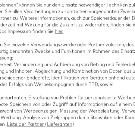
ündig. Stöbere durch unsere Rezepte für Vorspeisen, Hauptspeis
blehnen“ können Sie nur den Einsatz notwendiger Techniken zul
rger aus.
n Sie allen Verarbeitungen zu sämtlichen vorgenannten Zweck
rtner zu. Weitere Informationen, auch zur Speicherdauer der 
jederzeit mit Wirkung für die Zukunft zu widerrufen, finden Sie 
 Das Impressum finden Sie
hier.
 Sie einzelne Verwendungszwecke oder Partner zulassen; das g
artig benannten Zwecke und Funktionen im Rahmen des Einsatz
ssung:
erheit, Verhinderung und Aufdeckung von Betrug und Fehlerbeh
g und Inhalten, Abgleichung und Kombination von Daten aus u
rschiedener Endgeräte, Identifikation von Geräten anhand aut
 des Erfolgs von Werbekampagnen durch TTD, sowie:
dortdaten. Erstellung von Profilen für personalisierte Werbu
Hauptspeisen
ote. Speichern von oder Zugriff auf Informationen auf einem
uswahl von Werbeanzeigen. Messung der Werbeleistung. Verwe
Finde jetzt deine neue Lieblingshauptspeise! Ob
r Werbung. Analyse von Zielgruppen durch Statistiken oder Ko
„Gegrillter Lachs mit Zitronenpasta", „Rinderfilet mit
len.
Liste der Partner (Lieferanten)
Whiskysoße" oder „Bandnudeln mit Pilzrahmsoße" – die
Auswahl bietet für jeden etwas Passendes.