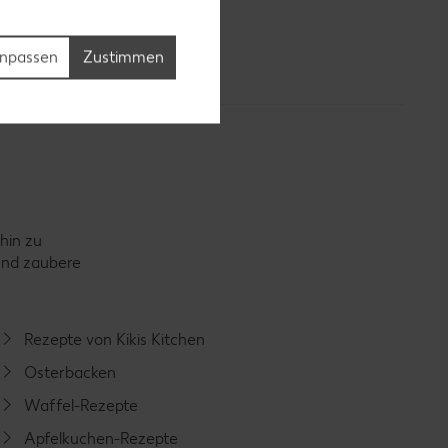
npassen
Zustimmen
hin zu
 und zaubere
Rezepte von Kikis Kitchen
Osterbacken
Waffel-Rezepte
Apfelkuchen-Rezepte