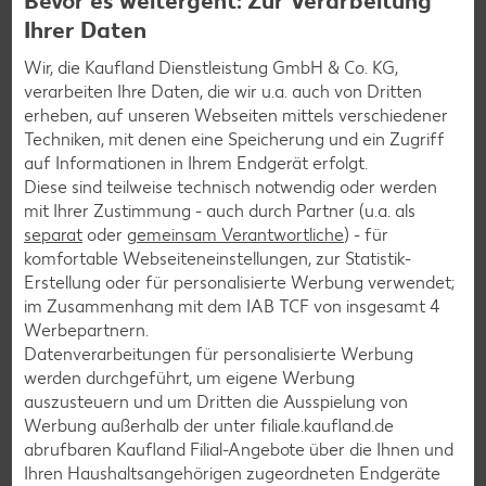
Bevor es weitergeht: Zur Verarbeitung
Geflügel-Rezepte
Ihrer Daten
Lamm-Rezepte
Wir, die Kaufland Dienstleistung GmbH & Co. KG,
Grill-Rezepte
verarbeiten Ihre Daten, die wir u.a. auch von Dritten
erheben, auf unseren Webseiten mittels verschiedener
Techniken, mit denen eine Speicherung und ein Zugriff
Muffin-Rezepte
auf Informationen in Ihrem Endgerät erfolgt.
Apfelkuchen-Rezepte
Diese sind teilweise technisch notwendig oder werden
mit Ihrer Zustimmung - auch durch Partner (u.a. als
Schokokuchen-Rezepte
separat
oder
gemeinsam Verantwortliche
) - für
Torten-Rezepte
komfortable Webseiteneinstellungen, zur Statistik-
Erstellung oder für personalisierte Werbung verwendet;
Eis-Rezepte
im Zusammenhang mit dem IAB TCF von insgesamt
4
Pfannkuchen-Rezepte
Werbepartnern.
Datenverarbeitungen für personalisierte Werbung
Plätzchen-Rezepte
werden durchgeführt, um eigene Werbung
auszusteuern und um Dritten die Ausspielung von
Werbung außerhalb der unter filiale.kaufland.de
Smoothie-Rezepte
abrufbaren Kaufland Filial-Angebote über die Ihnen und
Bowle-Rezepte
Ihren Haushaltsangehörigen zugeordneten Endgeräte