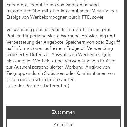
Endgeräte, Identifikation von Geräten anhand
automatisch übermittelter Informationen, Messung des
Erfolgs von Werbekampagnen durch TTD, sowie:
Verwendung genauer Standortdaten. Erstellung von
Profilen für personalisierte Werbung. Entwicklung und
Verbesserung der Angebote. Speichern von oder Zugriff
auf Informationen auf einem Endgerät. Verwendung
reduzierter Daten zur Auswahl von Werbeanzeigen.
Messung der Werbeleistung. Verwendung von Profilen
Laktosefreie Rezepte
zur Auswahl personalisierter Werbung. Analyse von
Laktoseintoleranz muss dich kulinarisch nicht ausbremsen,
Zielgruppen durch Statistiken oder Kombinationen von
denn es geht auch ohne. Unsere laktosefreien Rezepte
Daten aus verschiedenen Quellen.
bringen Vielfalt auf den Tisch – für große und kleine
Liste der Partner (Lieferanten)
Genießer, für die Lunchbox oder das Abendessen.
Rezepte entdecken
Zustimmen
Anpassen