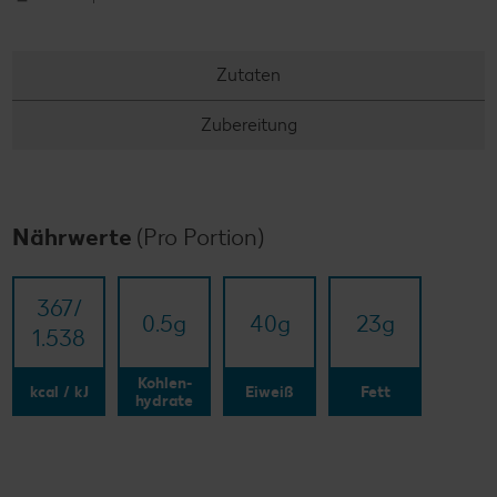
Zutaten
Zubereitung
Nährwerte
(Pro Portion)
367/​
0.5
g
40
g
23
g
1.538
Kohlen-
kcal / kJ
Eiweiß
Fett
hydrate