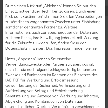
Durch einen Klick auf „Ablehnen“ können Sie nur den
Einsatz notwendiger Techniken zulassen. Durch einen
Klick auf „Zustimmen“ stimmen Sie allen Verarbeitungen
zu sämtlichen vorgenannten Zwecken unter Einbindung
sämtlicher genannten Partner zu. Weitere
Informationen, auch zur Speicherdauer der Daten und
zu Ihrem Recht, Ihre Einwilligung jederzeit mit Wirkung
Glutenfreie Rezepte
für die Zukunft zu widerrufen, finden Sie in den
Datenschutzhinweisen
. Das Impressum finden Sie
hier.
Wer auf Gluten verzichtet, muss nicht automatisch auf
Vielfalt und Geschmack verzichten. Ob süß oder herzhaft –
Unter „Anpassen“ können Sie einzelne
mit unseren glutenfreien Rezepten zauberst du dir Gerichte,
Verwendungszwecke oder Partner zulassen; das gilt
die nicht nur verträglich, sondern auch richtig lecker sind.
auch für die nachfolgend schlagwortartig benannten
Zwecke und Funktionen im Rahmen des Einsatzes des
Rezepte entdecken
IAB TCF für Werbung und Erfolgsmessung:
Gewährleistung der Sicherheit, Verhinderung und
Aufdeckung von Betrug und Fehlerbehebung,
Bereitstellung und Anzeige von Werbung und Inhalten,
Abgleichung und Kombination von Daten aus
unterschiedlichen Quellen, Verknüpfung verschiedener