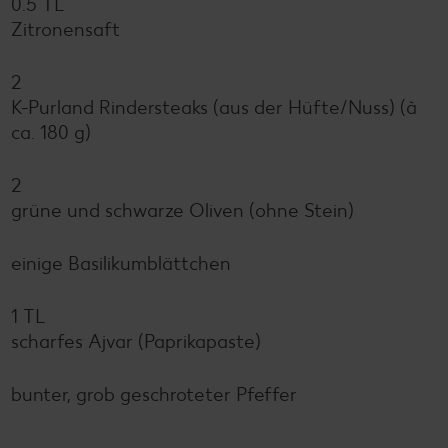
0.5 TL
Zitronensaft
2
K-Purland Rindersteaks (aus der Hüfte/Nuss) (à
ca. 180 g)
2
grüne und schwarze Oliven (ohne Stein)
einige Basilikumblättchen
1 TL
scharfes Ajvar (Paprikapaste)
bunter, grob geschroteter Pfeffer