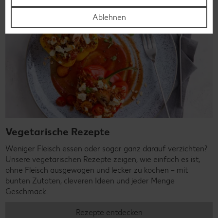
Ablehnen
Vegetarische Rezepte
Weniger Fleisch essen oder sogar ganz darauf verzichten?
Unsere vegetarischen Rezepte zeigen, wie einfach es ist,
ohne Fleisch ausgewogen und lecker zu kochen – mit
bunten Zutaten, cleveren Ideen und jeder Menge
Geschmack.
Rezepte entdecken