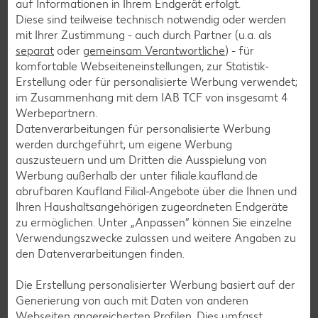
auf Informationen in Ihrem Endgerät erfolgt.
Diese sind teilweise technisch notwendig oder werden
mit Ihrer Zustimmung - auch durch Partner (u.a. als
separat
oder
gemeinsam Verantwortliche
) - für
komfortable Webseiteneinstellungen, zur Statistik-
Erstellung oder für personalisierte Werbung verwendet;
im Zusammenhang mit dem IAB TCF von insgesamt
4
Werbepartnern.
Datenverarbeitungen für personalisierte Werbung
werden durchgeführt, um eigene Werbung
auszusteuern und um Dritten die Ausspielung von
Werbung außerhalb der unter filiale.kaufland.de
abrufbaren Kaufland Filial-Angebote über die Ihnen und
Ihren Haushaltsangehörigen zugeordneten Endgeräte
Mehr über die Teilnahme erfahren
zu ermöglichen. Unter „Anpassen“ können Sie einzelne
Verwendungszwecke zulassen und weitere Angaben zu
den Datenverarbeitungen finden.
Fan-Reise zur Königsklasse
Die Erstellung personalisierter Werbung basiert auf der
Generierung von auch mit Daten von anderen
gewinnen
Webseiten angereicherten Profilen. Dies umfasst