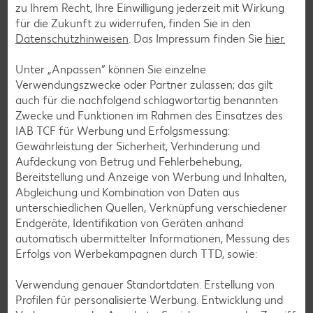
zu Ihrem Recht, Ihre Einwilligung jederzeit mit Wirkung
Gewinner
für die Zukunft zu widerrufen, finden Sie in den
Hurra, gewonnen!
Datenschutzhinweisen
. Das Impressum finden Sie
hier.
Unter „Anpassen“ können Sie einzelne
Hier veröffentlichen wir die Gewinner unserer Verlosungen
Verwendungszwecke oder Partner zulassen; das gilt
der letzten zwei Monate. Im Internet sind immer wieder
auch für die nachfolgend schlagwortartig benannten
gefälschte Gewinnspiele oder Umfragen mit angeblicher
Zwecke und Funktionen im Rahmen des Einsatzes des
Prämienausschüttung im Namen von Kaufland im Umlauf.
IAB TCF für Werbung und Erfolgsmessung:
Wie du Fake-Gewinnspiele von offiziellen Kaufland-
Gewährleistung der Sicherheit, Verhinderung und
Verlosungen unterscheiden kannst, liest du
hier
.
Aufdeckung von Betrug und Fehlerbehebung,
Bereitstellung und Anzeige von Werbung und Inhalten,
Abgleichung und Kombination von Daten aus
unterschiedlichen Quellen, Verknüpfung verschiedener
Endgeräte, Identifikation von Geräten anhand
Verlosung einer Yamaha
automatisch übermittelter Informationen, Messung des
Erfolgs von Werbekampagnen durch TTD, sowie:
Gewinnspiel zu den Regio-Tagen
Verwendung genauer Standortdaten. Erstellung von
Gewinnspiel zur Treueaktion
Profilen für personalisierte Werbung. Entwicklung und