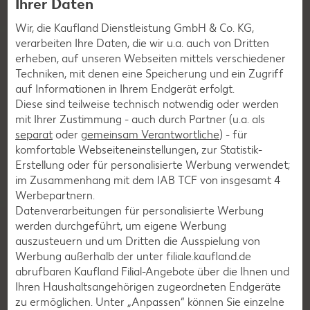
Ihrer Daten
Aufräumaktion erleben und lernen. Schaue jetzt rein!
Wir, die Kaufland Dienstleistung GmbH & Co. KG,
verarbeiten Ihre Daten, die wir u.a. auch von Dritten
Lerne Kuniboo
und seine Freunde kennen
erheben, auf unseren Webseiten mittels verschiedener
Techniken, mit denen eine Speicherung und ein Zugriff
auf Informationen in Ihrem Endgerät erfolgt.
Diese sind teilweise technisch notwendig oder werden
mit Ihrer Zustimmung - auch durch Partner (u.a. als
separat
oder
gemeinsam Verantwortliche
) - für
komfortable Webseiteneinstellungen, zur Statistik-
Erstellung oder für personalisierte Werbung verwendet;
Waschbär Kuniboo
im Zusammenhang mit dem IAB TCF von insgesamt
4
Werbepartnern.
Datenverarbeitungen für personalisierte Werbung
werden durchgeführt, um eigene Werbung
auszusteuern und um Dritten die Ausspielung von
Werbung außerhalb der unter filiale.kaufland.de
abrufbaren Kaufland Filial-Angebote über die Ihnen und
Ihren Haushaltsangehörigen zugeordneten Endgeräte
zu ermöglichen. Unter „Anpassen“ können Sie einzelne