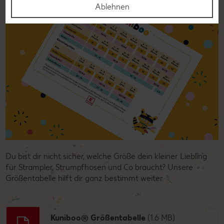
Ablehnen
Du bist dir nicht sicher, welche Größe dein kleiner Liebling
für Strampler, Strumpfhosen und Co braucht? Unsere
Größentabelle hilft dir ganz bestimmt weiter.
Kuniboo® Größentabelle
(1.6 MB)