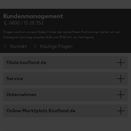
Kundenmanagement
0800 / 15 28 352
Fragen rund um unsere Filialen? Unter der kostenfreien Rufnummer stehen wir von
Montag bis Samstag zwischen 8:00 und 19:00 Uhr zur Verfügung.
Kontakt
Häufige Fragen
filiale.kaufland.de
Service
Unternehmen
Online-Marktplatz Kaufland.de