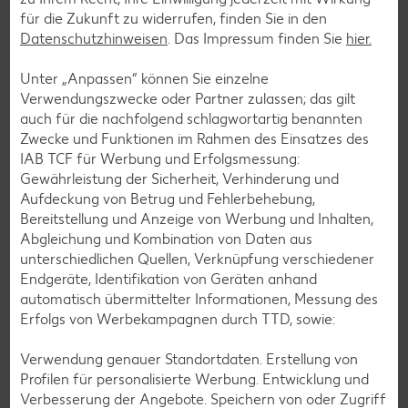
Informationszentrale der Universitätsklinik Freiburg
für die Zukunft zu widerrufen, finden Sie in den
ausführliche medizinische Datenblätter unserer Produkte
Datenschutzhinweisen
. Das Impressum finden Sie
hier.
bereitgestellt.
Unter „Anpassen“ können Sie einzelne
Verwendungszwecke oder Partner zulassen; das gilt
auch für die nachfolgend schlagwortartig benannten
Zwecke und Funktionen im Rahmen des Einsatzes des
Das könnte dich auch
IAB TCF für Werbung und Erfolgsmessung:
interessieren
Gewährleistung der Sicherheit, Verhinderung und
Aufdeckung von Betrug und Fehlerbehebung,
Bereitstellung und Anzeige von Werbung und Inhalten,
Abgleichung und Kombination von Daten aus
unterschiedlichen Quellen, Verknüpfung verschiedener
Endgeräte, Identifikation von Geräten anhand
automatisch übermittelter Informationen, Messung des
Erfolgs von Werbekampagnen durch TTD, sowie:
Verwendung genauer Standortdaten. Erstellung von
Profilen für personalisierte Werbung. Entwicklung und
Verbesserung der Angebote. Speichern von oder Zugriff