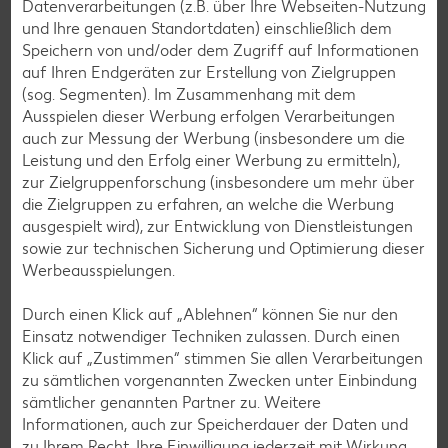
Datenverarbeitungen (z.B. über Ihre Webseiten-Nutzung
und Ihre genauen Standortdaten) einschließlich dem
Speichern von und/oder dem Zugriff auf Informationen
auf Ihren Endgeräten zur Erstellung von Zielgruppen
(sog. Segmenten). Im Zusammenhang mit dem
Ausspielen dieser Werbung erfolgen Verarbeitungen
Falls bei Ihnen oder anderen bei der Verwendung eines
auch zur Messung der Werbung (insbesondere um die
unserer Reinigungs- oder Pflegeprodukte allergische
Leistung und den Erfolg einer Werbung zu ermitteln),
Reaktionen auftreten, wenden Sie sich schnellstmöglich an
zur Zielgruppenforschung (insbesondere um mehr über
einen Arzt! Gleiches gilt, wenn das Produkt versehentlich
die Zielgruppen zu erfahren, an welche die Werbung
geschluckt wurde, beziehungsweise in Auge oder Nase
ausgespielt wird), zur Entwicklung von Dienstleistungen
gelangt ist. Nur geschultes medizinisches Personal ist in der
sowie zur technischen Sicherung und Optimierung dieser
Lage, entsprechende Maßnahmen einzuleiten. Bitte halten
Werbeausspielungen.
Sie zur schnellen Information Ihres Arztes das Produkt
inklusive Verpackung bereit.
Durch einen Klick auf „Ablehnen“ können Sie nur den
Einsatz notwendiger Techniken zulassen. Durch einen
Klick auf „Zustimmen“ stimmen Sie allen Verarbeitungen
Vergiftungs-Informationszentrale
zu sämtlichen vorgenannten Zwecken unter Einbindung
sämtlicher genannten Partner zu. Weitere
Für medizinisches Personal haben wir unter der
Informationen, auch zur Speicherdauer der Daten und
Telefonnummer
+49 800 6162220
bei der Vergiftungs-
zu Ihrem Recht, Ihre Einwilligung jederzeit mit Wirkung