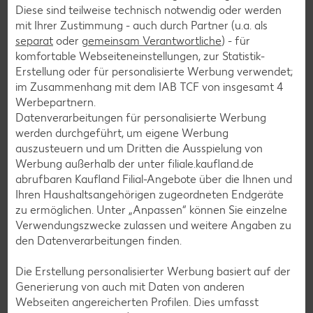
Diese sind teilweise technisch notwendig oder werden
mit Ihrer Zustimmung - auch durch Partner (u.a. als
separat
oder
gemeinsam Verantwortliche
) - für
komfortable Webseiteneinstellungen, zur Statistik-
Erstellung oder für personalisierte Werbung verwendet;
im Zusammenhang mit dem IAB TCF von insgesamt
4
Werbepartnern.
Datenverarbeitungen für personalisierte Werbung
werden durchgeführt, um eigene Werbung
auszusteuern und um Dritten die Ausspielung von
Maßnahmen im Notfall
Werbung außerhalb der unter filiale.kaufland.de
Was tun bei Vergiftungen?
abrufbaren Kaufland Filial-Angebote über die Ihnen und
Ihren Haushaltsangehörigen zugeordneten Endgeräte
zu ermöglichen. Unter „Anpassen“ können Sie einzelne
Verwendungszwecke zulassen und weitere Angaben zu
den Datenverarbeitungen finden.
Die Erstellung personalisierter Werbung basiert auf der
Generierung von auch mit Daten von anderen
Webseiten angereicherten Profilen. Dies umfasst