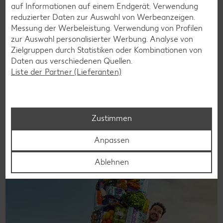
auf Informationen auf einem Endgerät. Verwendung
reduzierter Daten zur Auswahl von Werbeanzeigen.
Messung der Werbeleistung. Verwendung von Profilen
zur Auswahl personalisierter Werbung. Analyse von
Zielgruppen durch Statistiken oder Kombinationen von
K-CLASSIC: exklusiv bei uns erhältlich
Daten aus verschiedenen Quellen.
Liste der Partner (Lieferanten)
Mit K-CLASSIC machen wir dir günstig einkaufen noch
einfacher. Entdecke A wie Aufbackbrötchen bis Z wie
Zahncreme in kontrollierter Markenqualität.
Zustimmen
Zu K-CLASSIC
Anpassen
Ablehnen